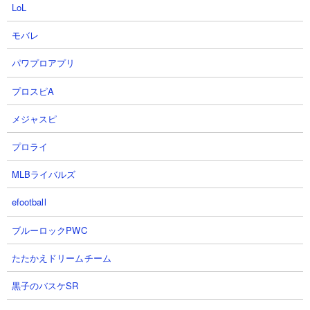
LoL
ネコセイバーオルタは波動無効を所持しています。ただ現環境で
は浮属性波動持ちで遭遇率が高いのはド鳩サブレぐらい。属性が
モバレ
合わない敵だと打たれ強さの面で物足りないので波動対策キャラ
として使うのはちょっと厳しいかなと思います。
パワプロアプリ
プロスピA
メジャスピ
プロライ
MLBライバルズ
efootball
ブルーロックPWC
たたかえドリームチーム
黒子のバスケSR