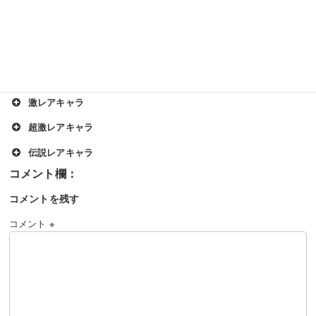
【その他のキャラクターの性能と解説】
基本キャラ
EXキャラ
ネコモヒカン
レアキャラ
ゴムネコ
激レアキャラ
ちびネコキングドラゴン
暗黒ネコ
超激レアキャラ
ネコキョンシー
ムキあしネコ
伝説レアキャラ
ネコカンカン
ネコパーフェクト
ネコライオン
ねこボンバー
聖会長ジャンヌダルクψ
ネコアイスクリスタル
ネコ極上
コメントを残す
ねこジュラザウルス
キューティー・モモコ
天空のネコ
ネコアックマ
ネコマシン・滅
コメント
※
ネコスーパーハッカー
マキシマムファイター
ゴッドガイア
覚醒のネコムート
ネコ島
獄炎鬼にゃんま
ねこタコつぼ
ネゴエモン
レジェランパサラン
論の賢者ネコラティス
ネコキングドラゴン
ネコパラディン
ネコ半魚人
ねこ法師
夢幻の精霊ルミナリア
理の賢者ニャトーン
ネコジャラミ
ネコベビーワールド