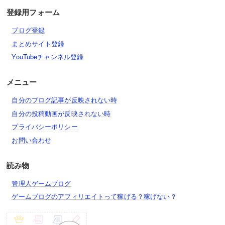
ネコラッパー
ねこカブ農家
登録用フォーム
邪眼竜の武神・伊達政宗
ネコセール
記念ネコビルダー
ブログ登録
猛牛の武神・武田信玄
ひたすら眠れるケリの美女
まとめサイト登録
ネコ飛脚
石の上にも10年ネコ像
毘沙門軍神・上杉謙信
YouTubeチャンネル登録
ジャッジメント
ネコメダル大王
燐火の武神・今川義元
メニュー
ゲキリンチー
剣士ジョニー
武将ネコ
豪炎姫の武神・成田甲斐
自分のブログ記事が反映されない時
剣士ひな
キリン姫
自分の投稿動画が反映されない時
武神・明智光秀
ネコビジネスパートナー
プライバシーポリシー
クリスタルチビガウガウ
タンタン
お問い合わせ
厨房マンボウ
ネコソシスト
アルティメットウィンディα
読み物
ちび士郎CC
ネコピエロ
アルティメットサンディアβ
管理人ゲームブログ
ネコギルガメッシュ＆ネコ言峰
ゲームブログのアフィリエイトって稼げる？稼げない？
夢見るネコ桜
ネコ花嫁
金猿帝のクウγ
魔術師ネコ凛
ネコ花婿
召し猪のカイμ