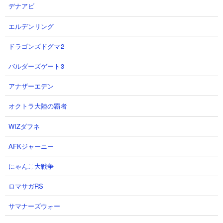
デナアビ
エルデンリング
ドラゴンズドグマ2
バルダーズゲート3
目次：
アナザーエデン
● ネコセイバーオルタの基本情報
オクトラ大陸の覇者
● ネコセイバーオルタの使い勝手
１．浮属性にめっぽう強い量産キャラ
WIZダフネ
２．全妨害無効が魅力的
AFKジャーニー
３．波動無効持ちだが使用機会は少ないかも
● ネコセイバーオルタにキャッツアイを使う優先度は？
にゃんこ大戦争
● ネコセイバーオルタが被ったときはプラス値？それともNP？
● ネコセイバーオルタの本能の優先順位は？
ロマサガRS
● ネコセイバーオルタには本能玉何つける？
サマナーズウォー
● ネコセイバーオルタの解説動画や活用シーン