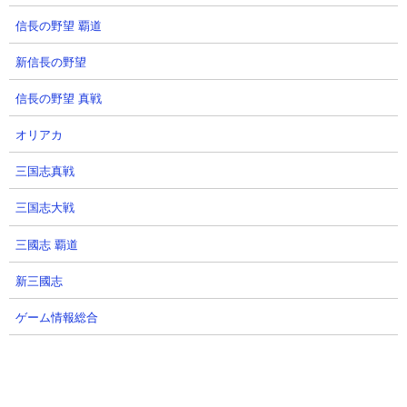
信長の野望 覇道
新信長の野望
信長の野望 真戦
オリアカ
三国志真戦
三国志大戦
動画元：「souemonkun」さん
三國志 覇道
新三國志
２．目を疑うほど無効特性が多い『ネコセイバーオルタ』とかい
うキャラwww にゃんこ大戦争
ゲーム情報総合