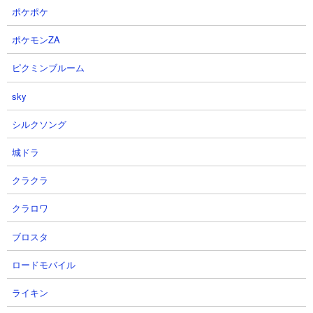
ゲーム序盤であれば使いどころもありますが、あくまでイベント
ポケポケ
キャラ的な性能なのでそのへんは割り切ったほうがいいでしょ
う。ただハリケーンサイクロン相手には攻撃に耐えながら懐に入
ポケモンZA
れるので起用はオススメ。
ピクミンブルーム
sky
２．全妨害無効が魅力的
ネコセイバーオルタはふっとばす無効、動きを止める無効、動き
シルクソング
を遅くする無効、攻撃力低下無効、ワープ無効、古代の呪い無効
を所持しています。これだけ多くの妨害無効を持っているのは小
城ドラ
型キャラに限らず希少です。ただイルカ娘、ドリュウ、ケロ助、
ヒカルのような攻撃力が低い敵を相手には活かせることもありま
クラクラ
すが、そうでない敵を相手にしたときには一撃で葬られることも
クラロワ
多く、使えるシチュエーションはそこまで多くありません。
また全妨害無効とキャラ説明にはありますが、毒撃や遅延に関し
ブロスタ
ては無効化できないので注意。毒撃無効があればタッキーやテバ
ロードモバイル
ムラサキホネツバメ対策になって使い道が増えるのですが。。。
ライキン
３．波動無効持ちだが使用機会は少ないかも