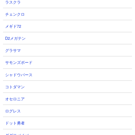
１．ネコセイバーオルタ 第三形態 性能紹介 にゃんこ大戦争
ラスクラ
２．目を疑うほど無効特性が多い『ネコセイバーオルタ』とかい
チェンクロ
うキャラwww にゃんこ大戦争
３．ネコセイバーオルタ 全妨害無効 性能分析 にゃんこ大戦争
メギド72
D2メガテン
●ネコセイバーオルタの基本情報
グラサマ
いつまでたっても召喚されないので
サモンズボード
カッとなって黒く染めてみたネコ剣士
浮いてる敵にめっぽう強く、全妨害効果を無効にする
シャドウバース
コトダマン
【入手方法】
Fateコラボイベントのログイン報酬
オセロニア
ログレス
【進化形態】
ドット勇者
第1形態：ネコセイバー
第2形態：英霊ネコセイバー