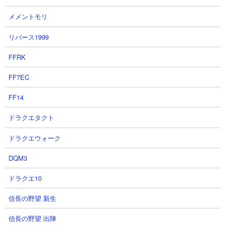
メメントモリ
リバース1999
FFRK
FF7EC
FF14
ドラクエタクト
ドラクエウォーク
DQM3
ドラクエ10
ネコセイバーオルタの解説動画や活用シーン
信長の野望 新生
１．ネコセイバーオルタ 第三形態 性能紹介 にゃんこ大戦争
信長の野望 出陣