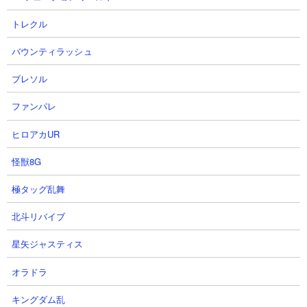
【特性】
トレクル
浮属性にめっぽう強い
波動無効
バウンティラッシュ
ふっとばす無効
ブレソル
動きを止める無効
動きを遅くする無効
ファンパレ
攻撃力低下無効
ワープ無効
ヒロアカUR
古代の呪い無効
怪獣8G
【本能】
極タッグ乱舞
まだ実装されていません
北斗リバイブ
星矢ジャスティス
オラドラ
キングダム乱