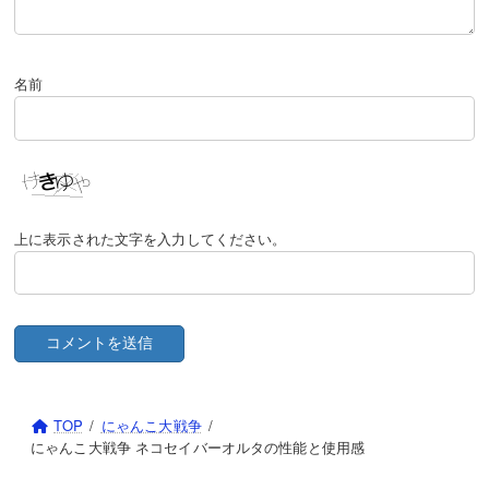
ネコ奥様
ネコオドラマンサー
京坂七穂・真
淘の賢者ニャーヴィン
真ネコ超人
ジョイフルねこナース
ねこラーメン道
仮面のネコ仙人
落月のシ者カヲル
ネコクエストヘブン
名前
ネコ神面のウララー
ネコボンのパパのパパ
ネコカメラマン
ネコ国王
シン・ラスヴォース
ネコ神面のウリル
暁光のイザナギ
デビルハンターサトル
ネコカメカー
ネコエクスプレス
宵闇のイザナミ
大神仙ネコ天狗
上に表示された文字を入力してください。
ネコ大籠包
アイアンにゃん
メカ・ネコダイナザウルス
爆竹ネコビルダー
ネコブラスバンド
日焼けネコパーマ
ねこシシマイ
ネコ宮金次郎
ネコジェラート
にゃんこバーガーセット
飛翔の武神・真田幸村
にゃんコーン
ネコまねき・寿
TOP
にゃんこ大戦争
憤怒の武神・前田慶次
仮装・ハロウィンねねこ
にゃんこ大戦争 ネコセイバーオルタの性能と使用感
ネコドッジボウラー
1億ドルのネコ
夢幻天魔・織田信長
マミー・ザ・ハロウィン