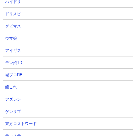
ハイドリ
ドリスピ
ダビマス
ウマ娘
アイギス
モン娘TD
●ネコセイバーオルタにキャッツアイを使う優先度
城プロRE
は？
特に使用する機会はないのでLv30まで上げておけば十分かと思い
艦これ
ます。レアキャッツアイが余り始めたらグランドアビス用に育成
アズレン
を検討するぐらいでいいかと思います。
ゲンリプ
東方ロストワード
●ネコセイバーオルタが被ったときはプラス値？そ
れともNP？
デレステ