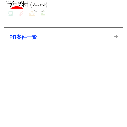
ネコ成金
ネコザンギエフCC
雪の妖精ネコイリヤ
光宝杖のカッパーκ
レッドにゃんこ
ネコモンド本田CC
英霊アーチャーネコ
冥界のXXカリファ
ブルーにゃんこ
ネコジェイミーCC
英霊ネコライダー
双輝星のシシル＆コマリΦ
PR案件一覧
イエローにゃんこ
絢爛令嬢メルシュξ
当サイトのPR案件です。ぜひ一度プレイしてみてください。
グリーンにゃんこ
ちび鱗滝左近次CC
ネコリュウCC
大賢女リリンπ
発生した広告収入は全てサイトの維持管理費用に充てさせて
いただきます。
モモにゃんこ
ゴウキライオン
大狩猟娘テルンζ
シルバーにゃんこ
ネコバイソンCC
鉄籠のペガサν
ゴールドにゃんこ
原神
ネコバルログCC
ネコサガットCC
聖龍皇帝メギドラ
彼女にゃん子
ネコベガCC
地龍皇帝ソドム