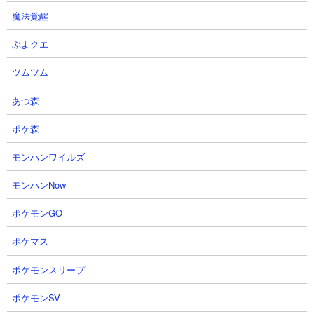
魔法覚醒
ぷよクエ
ツムツム
あつ森
ポケ森
モンハンワイルズ
モンハンNow
１．浮属性にめっぽう強い量産キャラ
ポケモンGO
ネコセイバーオルタは浮属性に対してめっぽう強い特性を持って
います。Lv50時で浮属性相手にHPは76,950、攻撃力は6,750、
ポケマス
DPSは3,556。同レベルのネコカメラマンに比べて体力が2倍、
DPSが8割弱といった感じで悪くないですが、単体攻撃でプラス値
ポケモンスリープ
が詰めないことや本能育成や生産速度なども加味するとカメラマ
ンと張り合うのはちょっと難しいところです。
ポケモンSV