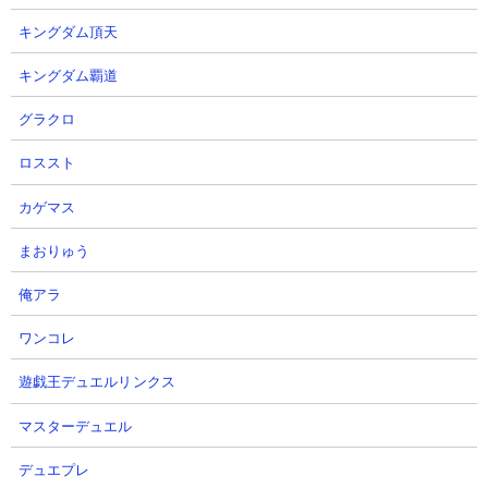
キングダム頂天
キングダム覇道
グラクロ
ロススト
カゲマス
まおりゅう
俺アラ
ワンコレ
遊戯王デュエルリンクス
マスターデュエル
デュエプレ
●ネコセイバーオルタの使い勝手