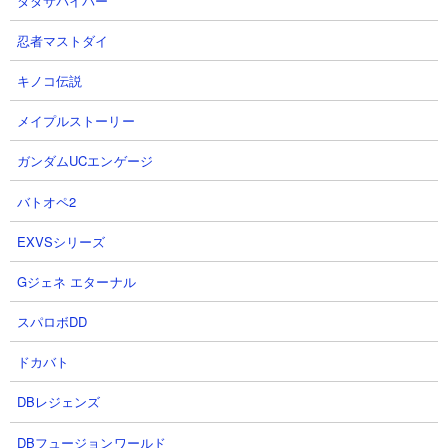
ダダサバイバー
第3形態：ネコセイバーオルタ
第4形態：未実装
忍者マストダイ
キノコ伝説
【ネコセイバーオルタ状態でのステータス】
メイプルストーリー
ガンダムUCエンゲージ
バトオペ2
EXVSシリーズ
Gジェネ エターナル
スパロボDD
ドカバト
DBレジェンズ
（※ 数値は「にゃんこ大戦争DB」さんを参考にしています）
DBフュージョンワールド