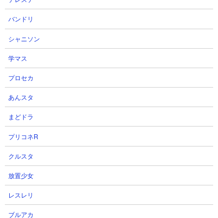
ネコセイバーは1度しか入手できません。
バンドリ
シャニソン
●ネコセイバーオルタの本能の優先順位は？
学マス
まだ本能は実装されていません。
プロセカ
あんスタ
●ネコセイバーオルタには本能玉何つける？
まだ本能玉を装着することはできません。
まどドラ
プリコネR
クルスタ
放置少女
レスレリ
ブルアカ