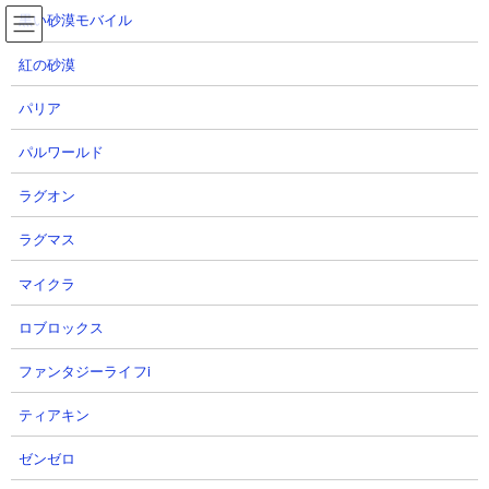
コ
ナ
黒い砂漠モバイル
ン
ビ
テ
ゲ
紅の砂漠
ン
ー
ツ
シ
パリア
にゃんこ大戦争 ネコセイバーオルタの性能と使用
へ
ョ
感
ス
ン
パルワールド
キ
に
ッ
移
ラグオン
プ
動
TOP
にゃんこ大戦争
にゃんこ大戦争 ネコセイバーオルタの性能と使用感
ラグマス
マイクラ
にゃんこ大戦争 ネコセイバーオルタ
ロブロックス
ファンタジーライフi
ティアキン
ゼンゼロ