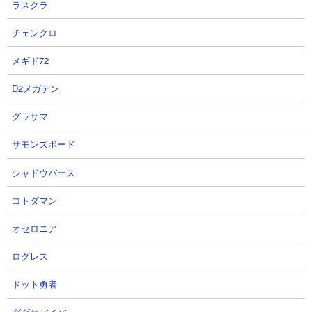
ラスクラ
チェンクロ
メギド72
D2メガテン
グラサマ
サモンズボード
シャドウバース
コトダマン
オラドラのYouTube配信者の最新動画
オセロニア
オラドラのYouTube配信者さん達の動画を、投稿が新しい順に12件まで
ログレス
リスト表示しています。
ドット勇者
【データ取得日時(キャッシュ)】2026.08.08 11:26:34