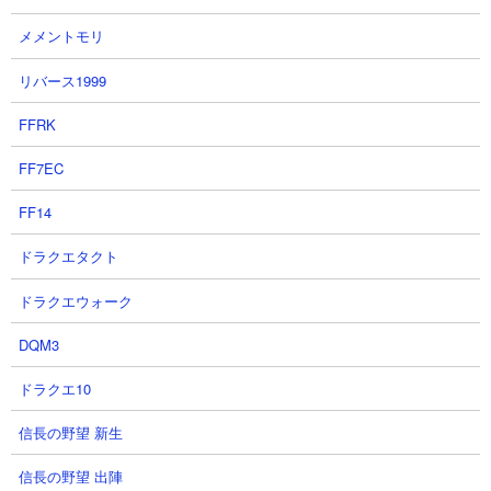
ど… ]
メメントモリ
2026-08-02 20:25
やっシル〜！シルトです！ 今回は2026年8月1日
リバース1999
に登場したサポーター【復讐に身を焦がす青
春】ジャン・ピエール・ポルナレフの性能評価
FFRK
及び強みと弱みを3点にまとめて書いていきま
す！ このサポーターはアビリティ...
FF7EC
5
オラドラ|シルトのゲーム部屋 - [ 【オ
FF14
ラドラ】アシストカード「スピードワゴ
ンはクールに去るぜ」の性能評価！強み
ドラクエタクト
と弱みを解説！やや器用貧乏… ]
2026-07-18 18:15
ドラクエウォーク
やっシル〜！シルトです！ 今回は2026年7月15
日に登場した新URアシストカード「スピードワ
DQM3
ゴンはクールに去るぜ」の性能評価及び強みと
弱みを3点にまとめて解説します！ ちょっと全体
ドラクエ10
的に上昇率が低めな印象です...
信長の野望 新生
6
オラドラ|シルトのゲーム部屋 - [ 【オ
ラドラ】スピードワゴンの試練2攻略法を
信長の野望 出陣
解説！ ]