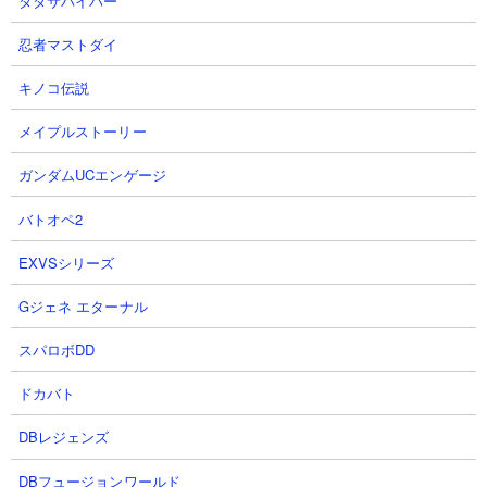
ダダサバイバー
1
2
忍者マストダイ
キノコ伝説
メイプルストーリー
ガンダムUCエンゲージ
【ヒロサバ】【最新版最強SRリセ
【オラドラ】完全フルオートでダ
マラランキング】3日ガチでやっ
メージ60万オーバー！？結束レイ
バトオペ2
て判明しました【僕のヒーローア
ドフーゴ戦おすすめ編成＆解説
EXVSシリーズ
カデミア UNITED SURVIVAL】
【ジョジョの奇妙な冒険夫婦ゲー
【ヒロアカアプリ】
ム実況】
Gジェネ エターナル
にあさん
ポロチェロちゃんねるさん
2026.08.08 07:35（3時間前）
NEW!
2026.08.07 22:45（12時間前）
スパロボDD
ドカバト
3
4
DBレジェンズ
DBフュージョンワールド