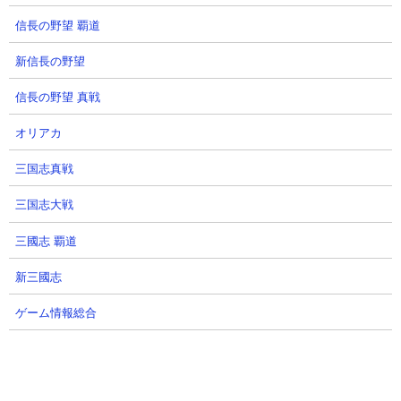
2026-07-16 18:30
信長の野望 覇道
やっシル〜！シルトです！ 今回はURユニットの
スピードワゴンが実装されたと同時に、それを
新信長の野望
体験できるスピードワゴンの試練の2の攻略法を
書いていきます！ 前回のジョナサンの試練1は完
信長の野望 真戦
全オートで可能で、2は敵と...
オリアカ
7
オラドラ|シルトのゲーム部屋 - [ 【オ
ラドラ】ロバート・E・O・スピードワゴ
三国志真戦
ン【星に寄り添う義理堅き心】の性能評
価！強みと弱みを解説！サポート効果盛
三国志大戦
りすぎ！ ]
三國志 覇道
2026-07-15 18:55
やっシル〜！シルトです！ 今回は2026年7月15
新三國志
日に登場した新URユニット【星に寄り添う義理
堅き心】ロバート・E・O・スピードワゴンの性
ゲーム情報総合
能評価及び強みと弱みを3点にまとめて解説しま
す！ もうこのスピードワゴン...
8
オラドラ|シルトのゲーム部屋 - [ 【オ
ラドラ】トライアドバトルvsDIO&プッチ