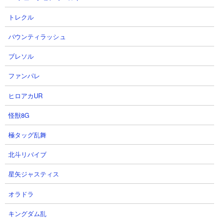
トレクル
バウンティラッシュ
結束レイド徐倫、花京院フーゴな
【ゆっくりオラドラ】結束レイド
し５０万フルオート！【オラド
指令A 徐倫 スコア39万
ブレソル
ラ】#オラドラ #オラオラオーバー
狭間時雨さん
ドライブ
2026.08.07 21:35（13時間前）
ファンパレ
すぱchさん
2026.08.07 22:00（13時間前）
ヒロアカUR
怪獣8G
5
6
極タッグ乱舞
北斗リバイブ
星矢ジャスティス
オラドラ
【オラドラ】ガチャ総集編（新作
【オラドラ】フェス限空条承太郎
あり）あの感動をもう一度【ジョ
ガチャ逝かせていただきます！ま
キングダム乱