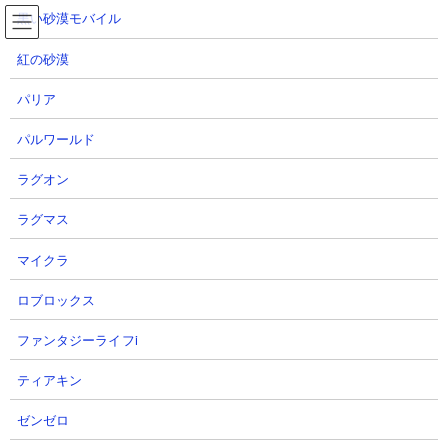
コ
ナ
黒い砂漠モバイル
ン
ビ
テ
ゲ
紅の砂漠
ン
ー
ツ
シ
オラドラ
パリア
へ
ョ
ジョジョの奇妙な冒険 オラオラオーバードライブ
ス
ン
パルワールド
キ
に
ッ
移
ラグオン
プ
動
TOP
オラドラ
ラグマス
マイクラ
ロブロックス
ファンタジーライフi
ティアキン
ゼンゼロ