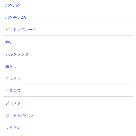
ポケポケ
ポケモンZA
さあ、花京院ガチャの時間だよ ベ
【ヒロサバ】【リセマラで絶対取
ピクミンブルーム
イビー【オラドラ】
るべきキャラ5選】〇〇が性能が
ぶっ壊れ級です【僕のヒーローア
シバヲさん
sky
カデミア UNITED SURVIVAL】
2026.08.07 17:30（17時間前）
【ヒロアカアプリ】
シルクソング
にあさん
城ドラ
2026.08.07 17:15（18時間前）
クラクラ
⊕
全登録YouTubeチャンネルを見る
クラロワ
→動画を100件表示
ブロスタ
ロードモバイル
ライキン