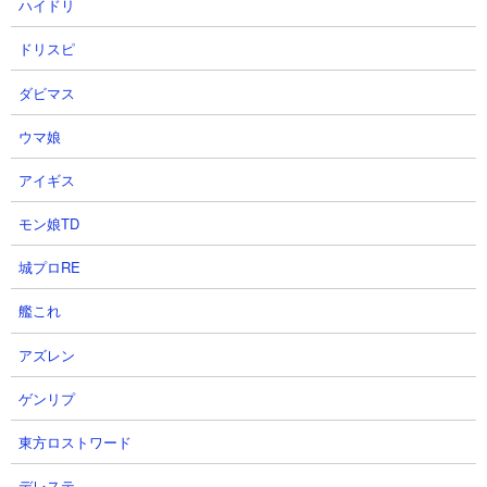
オラドラブログ 最新記事10件
ハイドリ
oradoraのブロガーさん達のサイトを、記事が新しい順に10件までリス
ドリスピ
ト表示しています。
ダビマス
（
New
マークは更新が6時間以内のもの）
ウマ娘
【データ取得日時(キャッシュ)】2026.08.08 10:26:27
1
オラドラ|シルトのゲーム部屋 - [ 【オ
アイギス
ラドラ】花京院典明の試練2の攻略法を解
モン娘TD
説！コンボが鍵！ ]
2026-08-02 23:40
城プロRE
やっシル〜！シルトです！ 今回は花京院典明の
試練2の攻略法を書いていきます！ 試練1の方は
艦これ
前回のスピードワゴンの試練の時のようにオー
トでクリアできますが… 花京院典明の試練2の方
アズレン
はまさか4キャラも操作する...
ゲンリプ
2
オラドラ|シルトのゲーム部屋 - [ 【オ
ラドラ】【無慈悲なる仕置きの時間】 花
東方ロストワード
京院典明の性能評価！強みと弱みを解
説！超遠距離からデバフ攻撃が強み！ ]
デレステ