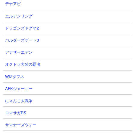
デナアビ
エルデンリング
ドラゴンズドグマ2
バルダーズゲート3
ブログとまとめサイトのRSSプログラム変更
2026-06-19
アナザーエデン
ロブロックスのページを追加しました
2026-06-04
【解消済】動画リストの表示不具合について
2026-03-21
オクトラ大陸の覇者
WIZダフネ
AFKジャーニー
にゃんこ大戦争
ロマサガRS
サマナーズウォー