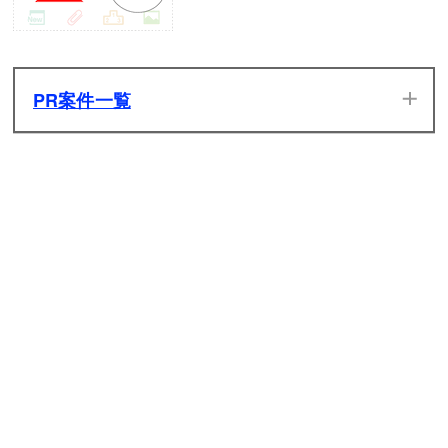
PR案件一覧
当サイトのPR案件です。ぜひ一度プレイしてみてください。
発生した広告収入は全てサイトの維持管理費用に充てさせて
いただきます。
原神
ライフアフター