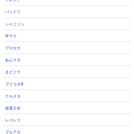
2026-08-02 20:40
やっシル〜！シルトです！ 今回は2026年8月1日
バンドリ
に登場した【無慈悲なる仕置きの時間】 花京院
典明の性能評価及び強みと弱みを3点にまとめて
シャニソン
書いていきます！ 新効果のEX必殺技が目玉でか
なり遠距離から攻撃できる...
学マス
3
オラドラ|シルトのゲーム部屋 - [ 【オ
プロセカ
ラドラ】アシストカード【花京院典明は
考える！】の性能評価！強みと弱みを解
あんスタ
説！対象範囲が狭くて完凸前提性能… ]
2026-08-02 20:35
まどドラ
やっシル〜！シルトです！ 今回は2026年8月1日
に登場したアシストカード【花京院典明は考え
プリコネR
る！】の性能評価及び強みと弱みを3点にまとめ
て書いていきます！ なんか前回のスピードワゴ
クルスタ
ンのアシストカードから完凸...
放置少女
4
オラドラ|シルトのゲーム部屋 - [ 【オ
ラドラ】【復讐に身を焦がす青春】ジャ
レスレリ
ン・ピエール・ポルナレフの性能評価！
強みと弱みを解説！アビリティは強いけ
ブルアカ