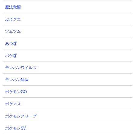
魔法覚醒
9
10
ぷよクエ
ツムツム
あつ森
ポケ森
結束レイド、フーゴ６０万初手手
【オラドラ】結束レイド40万点オ
動からのオート！【オラドラ】#
ーバー！放置で叩き出す最強フル
モンハンワイルズ
オラドラ #オラオラオーバードラ
オート編成＆立ち回りを徹底解
イブ
説！【ジョジョの奇妙な冒険夫婦
モンハンNow
ゲーム実況】
すぱchさん
2026.08.07 18:22（17時間前）
ポロチェロちゃんねるさん
ポケモンGO
2026.08.07 18:00（17時間前）
ポケマス
11
12
ポケモンスリープ
ポケモンSV