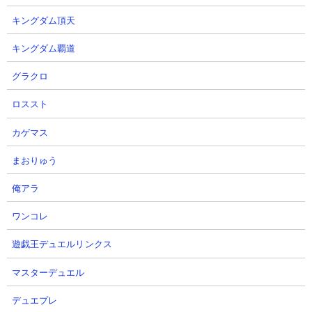
ジョの奇妙な冒険】
さかの展開に・・・・・っていう
か激闘バトルどうなってんの？
岸です。のチャンネルです。さん
キングダム頂天
2026.08.07 20:30（14時間前）
HENTAIゲームさん
キングダム覇道
2026.08.07 20:11（15時間前）
グラクロ
7
8
ロススト
カゲマス
まおりゅう
俺アラ
【ヒロサバ】【リセマラで最強SR
【オラドラ】結束レイド！フーゴ
キャラ取るより重要】初心者向け
編！フルオート50万越え！配置重
ワンコレ
戦い方のコツ【僕のヒーローアカ
要！承太郎のあのセットを使わな
遊戯王デュエルリンクス
デミア UNITED SURVIVAL】【ヒ
ければならない！！！！
ロアカアプリ】
HENTAIゲームさん
マスターデュエル
にあさん
2026.08.07 18:27（16時間前）
2026.08.07 19:31（15時間前）
デュエプレ