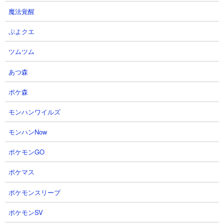
魔法覚醒
ぷよクエ
ツムツム
あつ森
ポケ森
モンハンワイルズ
１．エイリアンに強みを発揮できる安価量産壁役
モンハンNow
ネコブリンキーは敵の攻撃を受け止めて昇天する壁役です。出撃
資金105円で生産できるうえに再生産時間は最速の2秒、それでい
ポケモンGO
て移動速度はいちおう10はあるのでスペック的には十分なライ
ン。HPが低いのでほぼ一撃で倒されることが前提ですが、絶え間
ポケマス
なく出撃させることで前線をキープするための大きな助けとなり
ます。
ポケモンスリープ
全属性に対して使い捨て安価量産壁として活用することができま
ポケモンSV
すが、エイリアン属性に対して無敵を持っているのが大きなポイ