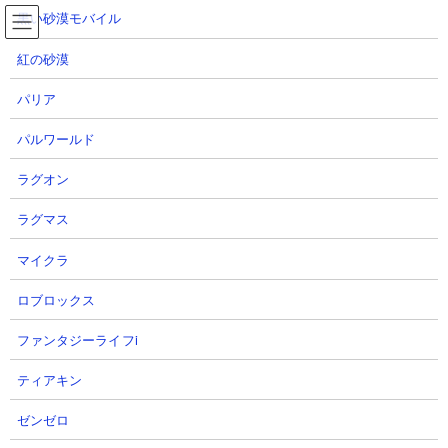
コ
ナ
黒い砂漠モバイル
ン
ビ
テ
ゲ
紅の砂漠
ン
ー
ツ
シ
パリア
へ
ョ
にゃんこ大戦争 ネコブリンキーCCの性能と使用感
ス
ン
パルワールド
キ
に
ッ
移
ラグオン
プ
動
TOP
にゃんこ大戦争
にゃんこ大戦争 ネコブリンキーCCの性能と使用感
ラグマス
マイクラ
にゃんこ大戦争 ネコブリンキーCCの性能
ロブロックス
ファンタジーライフi
ティアキン
ゼンゼロ