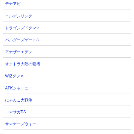
デナアビ
エルデンリング
ドラゴンズドグマ2
バルダーズゲート3
目次：
アナザーエデン
● ネコブリンキーCCの基本情報
オクトラ大陸の覇者
● ネコブリンキーCCの使い勝手
１．エイリアンに強みを発揮できる安価量産壁役
WIZダフネ
２．序盤攻略にはありがたい存在
AFKジャーニー
３．中級者以上でもエイリアンオンリーステージでは使いどころ
アリ
にゃんこ大戦争
● ネコブリンキーCCにキャッツアイを使う優先度は？
ロマサガRS
● ネコブリンキーCCが被ったときはプラス値？それともNP？
● ネコブリンキーCCの本能の優先順位は？
サマナーズウォー
● ネコブリンキーCCには本能玉何つける？