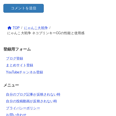
ねこシシマイ
ネコ宮金次郎
ネコジェラート
にゃんこバーガーセット
飛翔の武神・真田幸村
にゃんコーン
ネコまねき・寿
TOP
にゃんこ大戦争
憤怒の武神・前田慶次
仮装・ハロウィンねねこ
にゃんこ大戦争 ネコブリンキーCCの性能と使用感
ネコドッジボウラー
1億ドルのネコ
夢幻天魔・織田信長
マミー・ザ・ハロウィン
ネコラッパー
ねこカブ農家
登録用フォーム
邪眼竜の武神・伊達政宗
ネコセール
記念ネコビルダー
ブログ登録
猛牛の武神・武田信玄
ひたすら眠れるケリの美女
まとめサイト登録
ネコ飛脚
石の上にも10年ネコ像
毘沙門軍神・上杉謙信
YouTubeチャンネル登録
ジャッジメント
ネコメダル大王
燐火の武神・今川義元
メニュー
ゲキリンチー
剣士ジョニー
武将ネコ
豪炎姫の武神・成田甲斐
自分のブログ記事が反映されない時
剣士ひな
キリン姫
自分の投稿動画が反映されない時
武神・明智光秀
ネコビジネスパートナー
プライバシーポリシー
クリスタルチビガウガウ
タンタン
お問い合わせ