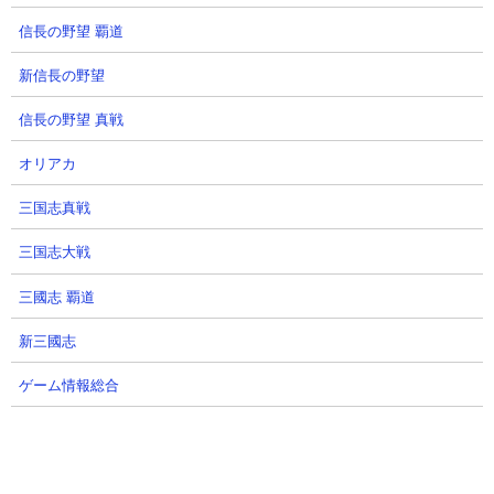
信長の野望 覇道
新信長の野望
信長の野望 真戦
オリアカ
三国志真戦
動画元：「ネコレンジャー」さん
三国志大戦
三國志 覇道
２．ネコブリンキー 防御最強の攻撃無効をゲットした安価キャ
ラ登場！ 性能紹介 にゃんこ大戦争
新三國志
ゲーム情報総合