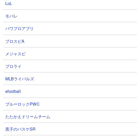
き、他の壁役や妨害役のサポートを入れればエイリアン属性の敵
LoL
はほとんど前に進むことができなくなります。
モバレ
パワプロアプリ
プロスピA
メジャスピ
プロライ
MLBライバルズ
efootball
ブルーロックPWC
たたかえドリームチーム
黒子のバスケSR