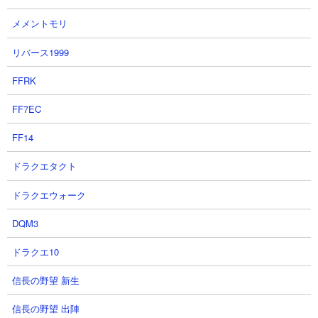
メメントモリ
リバース1999
FFRK
FF7EC
FF14
ドラクエタクト
ドラクエウォーク
●ネコブリンキーCCの解説動画や活用シーン
DQM3
１．ネコブリンキー 攻撃無効量産壁爆誕！ 性能紹介 にゃんこ大
ドラクエ10
戦争 パックマンコラボ
信長の野望 新生
信長の野望 出陣