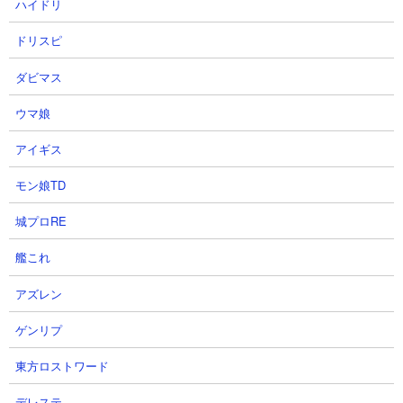
ハイドリ
ドリスピ
ダビマス
ウマ娘
●ネコブリンキーCCにキャッツアイを使う優先度
は？
アイギス
基本的には一撃で倒されるのが前提のキャラなのでキャッツアイ
モン娘TD
を投入する意味は薄いです。ユーザーランク上げがしたいとき以
外はキャッツアイは与えなくてもいいでしょう。
城プロRE
艦これ
●ネコブリンキーCCが被ったときはプラス値？それ
アズレン
ともNP？
ゲンリプ
2026年現時点ではプラス値は10までつけることができます。前述
の通り基礎ステータスが重要なキャラではないのでプラス値をつ
東方ロストワード
ける意味は薄いですが、イベント周回のついでにとりあえず上限
まで上げておいてもいいかと思います。
デレステ