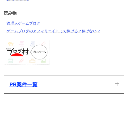
厨房マンボウ
ネコソシスト
アルティメットウィンディα
読み物
ちび士郎CC
ネコピエロ
アルティメットサンディアβ
管理人ゲームブログ
ネコギルガメッシュ＆ネコ言峰
ゲームブログのアフィリエイトって稼げる？稼げない？
夢見るネコ桜
ネコ花嫁
金猿帝のクウγ
魔術師ネコ凛
ネコ花婿
召し猪のカイμ
ネコ成金
ネコザンギエフCC
雪の妖精ネコイリヤ
光宝杖のカッパーκ
レッドにゃんこ
ネコモンド本田CC
英霊アーチャーネコ
冥界のXXカリファ
ブルーにゃんこ
ネコジェイミーCC
英霊ネコライダー
双輝星のシシル＆コマリΦ
PR案件一覧
イエローにゃんこ
絢爛令嬢メルシュξ
当サイトのPR案件です。ぜひ一度プレイしてみてください。
ちび鱗滝左近次CC
グリーンにゃんこ
ネコリュウCC
大賢女リリンπ
発生した広告収入は全てサイトの維持管理費用に充てさせて
いただきます。
モモにゃんこ
ゴウキライオン
大狩猟娘テルンζ
シルバーにゃんこ