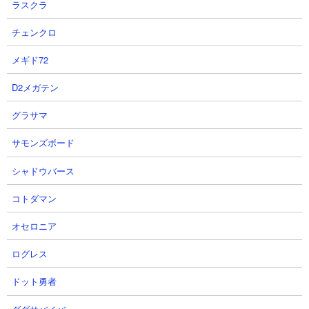
ラスクラ
● ネコブリンキーCCの解説動画や活用シーン
１．ネコブリンキー 攻撃無効量産壁爆誕！ 性能紹介 にゃんこ大
チェンクロ
戦争 パックマンコラボ
メギド72
２．ネコブリンキー 防御最強の攻撃無効をゲットした安価キャ
ラ登場！ 性能紹介 にゃんこ大戦争
D2メガテン
３．PAC-MAN ネコブリンキーCC 性能紹介【にゃんこ大戦争】
グラサマ
サモンズボード
●ネコブリンキーCCの基本情報
シャドウバース
ブリンキーの速さに憧れて筋肉を鍛えたネコ
腕を振ると前よりすばやくなった気がする
コトダマン
たまにエイリアンの攻撃を無効化する
オセロニア
【入手方法】
ログレス
パックマンコラボイベントガチャ
ドット勇者
【進化形態】