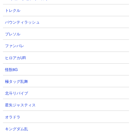
トレクル
バウンティラッシュ
（※ 数値は「にゃんこ大戦争DB」さんを参考にしています）
ブレソル
ファンパレ
【特性】
エイリアン属性から攻撃を受けたとき、10％の確率でエイリアン
ヒロアカUR
属性に対して2秒間無敵獲得
怪獣8G
【本能】
極タッグ乱舞
未実装
北斗リバイブ
星矢ジャスティス
オラドラ
キングダム乱