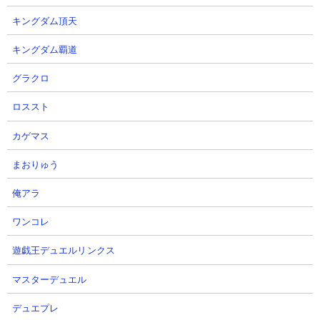
キングダム頂天
キングダム覇道
グラクロ
ロススト
カゲマス
まおりゅう
俺アラ
ワンコレ
遊戯王デュエルリンクス
●ネコブリンキーCCの使い勝手
マスターデュエル
デュエプレ