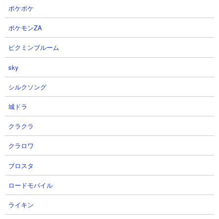
ント。発動確率は10％と低いですが、運良く発動すれば2秒間どん
ポケポケ
な強力な攻撃に対しても無敵となるため敵の進軍を阻害すること
ポケモンZA
ができます。長期戦になればなるほどこの能力の発動機会も多く
なり、それだけ恩恵を感じることも多いでしょう。
ピクミンブルーム
sky
２．序盤攻略にはありがたい存在
イベントガチャキャラなのでイベント開催中であればゲームを始
シルクソング
めたばかりの初級プレイヤーでもこのキャラをゲットすることが
できます。初めて未来編に挑むようなタイミングであれば、汎用
城ドラ
壁としても、エイリアン用壁としてもかなり使いやすく心強い味
クラクラ
方になってくれます。
クラロワ
３．中級者以上でもエイリアンオンリーステージでは使いどころ
ブロスタ
アリ
ネコブリンキーは中級者以上のプレイヤーであればあえて使うほ
ロードモバイル
どの性能ではありませんが、エイリアン属性単体しか出現しない
ようなステージでは十分に起用の価値があります。最速生産で連
ライキン
打し続けるとステージ上にかなりの密度で存在させることがで