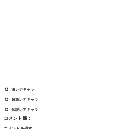
【関連キャラクター】
ネコブリンキーCC
ネコインキーCC
【その他のキャラクターの性能と解説】
基本キャラ
EXキャラ
ネコモヒカン
レアキャラ
ゴムネコ
激レアキャラ
ちびネコキングドラゴン
暗黒ネコ
超激レアキャラ
ネコキョンシー
ムキあしネコ
伝説レアキャラ
ネコカンカン
ネコパーフェクト
ネコライオン
ねこボンバー
聖会長ジャンヌダルクψ
ネコアイスクリスタル
ネコ極上
コメントを残す
ねこジュラザウルス
キューティー・モモコ