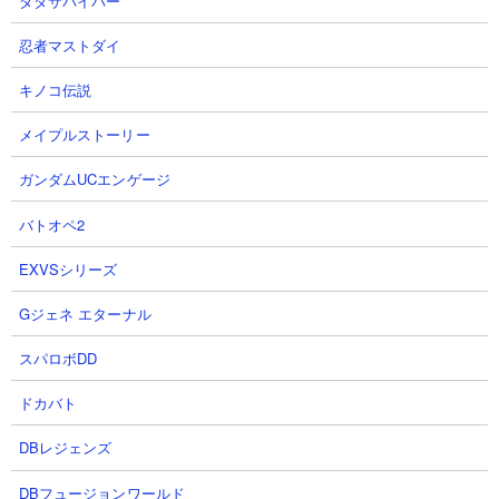
ダダサバイバー
第1形態：ネコブリンキー
忍者マストダイ
第2形態：ネコブリンキーCC
第3形態：未実装
キノコ伝説
第4形態：未実装
メイプルストーリー
【にゃんコンボ】
ガンダムUCエンゲージ
なし
バトオペ2
【ネコブリンキーCC状態でのステータス】
EXVSシリーズ
Gジェネ エターナル
スパロボDD
ドカバト
DBレジェンズ
DBフュージョンワールド