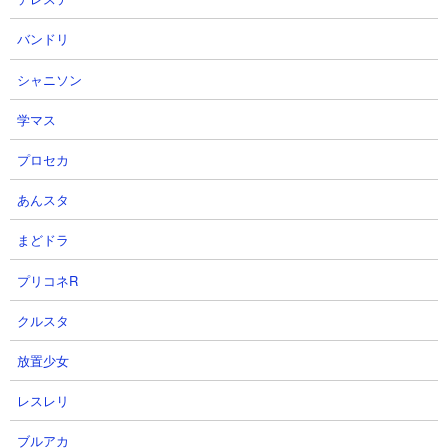
バンドリ
●ネコブリンキーCCの本能の優先順位は？
シャニソン
まだ本能は解放されていません。
学マス
プロセカ
●ネコブリンキーCCには本能玉何つける？
あんスタ
まだ本能玉を装着することはできません。
まどドラ
プリコネR
クルスタ
放置少女
レスレリ
ブルアカ