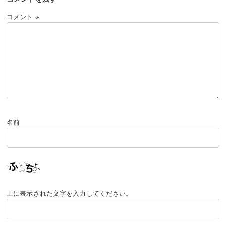
天空のネコ
ネコアックマ
ネコマシン・滅
コメント
※
ネコスーパーハッカー
マキシマムファイター
ゴッドガイア
覚醒のネコムート
ネコ島
獄炎鬼にゃんま
ねこタコつぼ
ネゴエモン
レジェランパサラン
論の賢者ネコラティス
ネコキングドラゴン
ネコパラディン
ネコ半魚人
ねこ法師
夢幻の精霊ルミナリア
理の賢者ニャトーン
ネコジャラミ
ネコベビーワールド
ネコ奥様
ネコオドラマンサー
京坂七穂・真
淘の賢者ニャーヴィン
真ネコ超人
ジョイフルねこナース
ねこラーメン道
仮面のネコ仙人
落月のシ者カヲル
ネコクエストヘブン
名前
ネコ神面のウララー
ネコボンのパパのパパ
ネコカメラマン
ネコ国王
シン・ラスヴォース
ネコ神面のウリル
暁光のイザナギ
デビルハンターサトル
ネコカメカー
ネコエクスプレス
宵闇のイザナミ
大神仙ネコ天狗
上に表示された文字を入力してください。
ネコ大籠包
アイアンにゃん
メカ・ネコダイナザウルス
爆竹ネコビルダー
ネコブラスバンド
日焼けネコパーマ