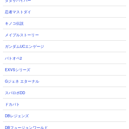
ダダサバイバー
ケリ姫スイーツコラボイベントガチャの超激レア枠
忍者マストダイ
【進化形態】
キノコ伝説
第1形態：プリンセスケリ姫号
第2形態：プリンセスケリ姫号CC
メイプルストーリー
第3形態：プレミアムケリ姫号CC
第4形態：未実装
ガンダムUCエンゲージ
バトオペ2
【にゃんコンボ】
なし
EXVSシリーズ
Gジェネ エターナル
【プレミアムケリ姫号CC状態でのステータス】
スパロボDD
ドカバト
DBレジェンズ
DBフュージョンワールド