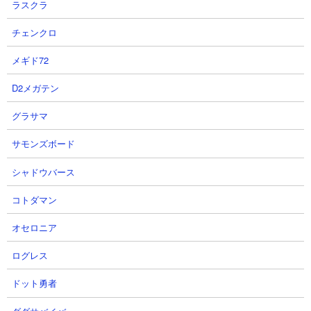
ラスクラ
● プレミアムケリ姫号CCには本能玉何つける？
● プレミアムケリ姫号CCの解説動画や活用シーン
チェンクロ
１．お金が爆増え！ プレミアムケリ姫号 お金２倍＆波動無効性
メギド72
能紹介 にゃんこ大戦争
２．プレミアムケリ姫号はカンカン達に出来ない〇〇ステージで
D2メガテン
のお金稼ぎのプロです！ にゃんこ大戦争
グラサマ
３．プレミアムケリ姫号CC 撃破時お金2倍！とにかく金だあ！
お金が増えてあっひゃっひゃ！！ 性能紹介 にゃんこ大戦争
サモンズボード
シャドウバース
●プレミアムケリ姫号CCの基本情報
コトダマン
プレミアムな宝船で遊覧中のケリ姫と金ネコ達
オセロニア
ついにイケメンを発見し現場に急行中
敵を倒した時にお金を多くもらえる（範囲攻撃）
ログレス
ドット勇者
【入手方法】