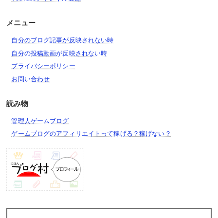
ネコ奥様
ネコオドラマンサー
京坂七穂・真
淘の賢者ニャーヴィン
真ネコ超人
ジョイフルねこナース
メニュー
ねこラーメン道
仮面のネコ仙人
落月のシ者カヲル
ネコクエストヘブン
自分のブログ記事が反映されない時
ネコ神面のウララー
ネコボンのパパのパパ
ネコカメラマン
ネコ国王
自分の投稿動画が反映されない時
シン・ラスヴォース
ネコ神面のウリル
プライバシーポリシー
暁光のイザナギ
デビルハンターサトル
お問い合わせ
ネコカメカー
ネコエクスプレス
宵闇のイザナミ
大神仙ネコ天狗
読み物
ネコ大籠包
アイアンにゃん
管理人ゲームブログ
メカ・ネコダイナザウルス
爆竹ネコビルダー
ネコブラスバンド
日焼けネコパーマ
ゲームブログのアフィリエイトって稼げる？稼げない？
ねこシシマイ
ネコ宮金次郎
ネコジェラート
にゃんこバーガーセット
飛翔の武神・真田幸村
にゃんコーン
ネコまねき・寿
憤怒の武神・前田慶次
仮装・ハロウィンねねこ
ネコドッジボウラー
1億ドルのネコ
夢幻天魔・織田信長
マミー・ザ・ハロウィン