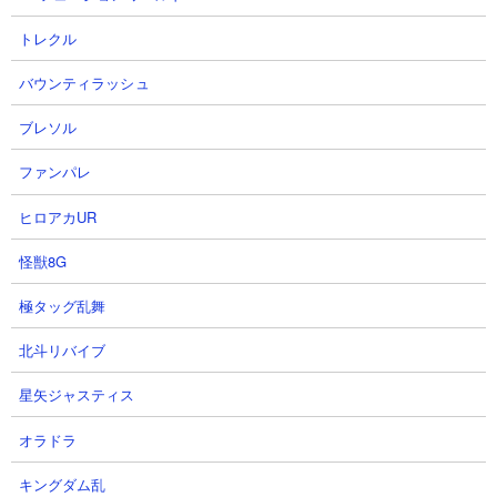
トレクル
バウンティラッシュ
（※ 数値は「にゃんこ大戦争DB」さんを参考にしています）
ブレソル
ファンパレ
【特性】
ヒロアカUR
敵撃破時のお金2倍
怪獣8G
【本能】
極タッグ乱舞
・一度だけ生き残る（MAX100％）
・攻撃力ダウン無効
北斗リバイブ
・波動無効
・基本体力アップ（MAX20％増加）
星矢ジャスティス
・基本攻撃力アップ（MAX20％増加）
オラドラ
キングダム乱