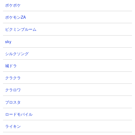
範囲攻撃かつ大型キャラでこの特性を所持しているのは他には
ポケポケ
超・神さまゴールデンなどに限られるため、このプレミアムケリ
姫号CCは希少な存在といえます。
ポケモンZA
コストが3,000円台と安く、さらに射程が410あるため、ステージ
ピクミンブルーム
開始後に早めに出せればそこそこ安全な位置から雑魚を相手に資
sky
金稼ぎが可能です。Lv50で一撃の攻撃力が32,535、DPSは6,338
もあるため、小型～中型の敵を蹴散らしながら効率良く金策がで
シルクソング
きるでしょう。本能の育成コストこそ高いですが、完成すればか
なり便利なキャラに化ける隠れた名キャラです。
城ドラ
クラクラ
２．本能解放で攻撃力低下無効や波動無効を獲得できる
プレミアムケリ姫号CCは本能で攻撃力低下無効や波動無効を獲得
クラロワ
することができます。デカメガネルや天使ブッダといった攻撃力
低下妨害が面倒な敵が出現するステージでは優位を取ることがで
ブロスタ
きますし、波動を放つ敵は短射程であることが多いので波動無効
ロードモバイル
解放で被弾率を格段に下げながら戦うことも可能になります。
ライキン
３．射程410を超える敵を相手にするときは倒されることも覚悟で