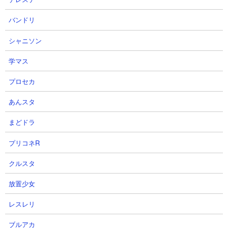
●プレミアムケリ姫号CCにキャッツアイを使う優先
バンドリ
度は？
シャニソン
最優先というほどではありませんが、育てておけば間違いなく使
い勝手の良いキャラだと思います。ある程度キャッツアイに余裕
学マス
が出てきたら回してあげるようにしましょう。
プロセカ
あんスタ
●プレミアムケリ姫号CCが被ったときはプラス値？
それともNP？
まどドラ
キャラ性能的にはプラス値推奨。今後入手できない可能性も考え
プリコネR
るとなおさらプラス値が妥当かと思います。
クルスタ
放置少女
●プレミアムケリ姫号CCの本能の優先順位は？
基礎ステを上げて全ステージでの汎用性を高めるほうがいいかと
レスレリ
思うので基礎攻撃力、基礎体力の順で。続いて波動無効、攻撃力
ブルアカ
低下無効の順でいいかと思います。生き残る特性は必要性が薄い