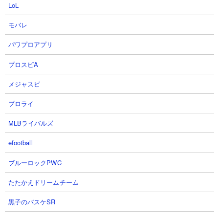
LoL
プレミアムケリ姫号CCはLv50で75,600と大狂乱ジャラミに迫る体
力を持ってはいますが、それでも射程410は中盤以降のステージで
モバレ
は決して安全圏とはいえません。長射程の敵が混ざるステージで
は被弾が多くなり、それほど長生きできずに倒されてしまうこと
パワプロアプリ
も多くなります。そういったステージでは敵主力が出てくるまで
プロスピA
の使い捨ての資金稼ぎ要員として割り切ってもよいかも。
メジャスピ
４．ケリ姫サービス終了により今後は入手不可の可能性が
プロライ
コラボ元である「ケリ姫スイーツ」が2026年1月末にてサービス
終了となるため、今後はにゃんこ大戦争内でコラボが実施される
MLBライバルズ
確率は非常に低く、おそらく二度と入手ができないキャラになる
と思います。個人的には育成のしがいがあるキャラだと思ってい
efootball
るので、もし未所持であればイベント開催中に確実にゲットして
おきましょう。
ブルーロックPWC
たたかえドリームチーム
黒子のバスケSR