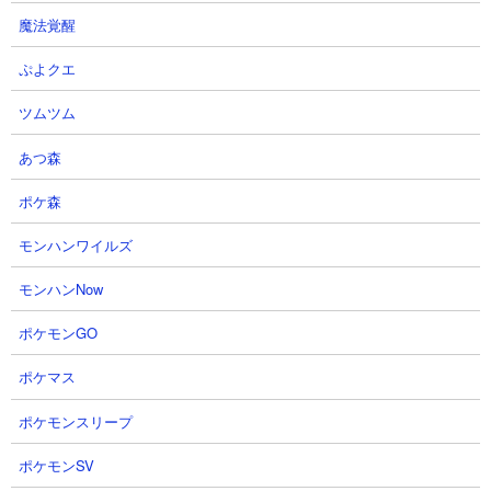
魔法覚醒
ぷよクエ
●プレミアムケリ姫号CCの使い勝手
ツムツム
あつ森
ポケ森
モンハンワイルズ
モンハンNow
ポケモンGO
ポケマス
１．大型キャラの中では希少なお金2倍持ち
ポケモンスリープ
プレミアムケリ姫号CCは撃破時にお金2倍の特性を持っていま
す。この特性を持っているキャラはネゴエモン、エクスプレス、
ポケモンSV
カンカンなど小型キャラ、それも単体攻撃のキャラがほとんど。