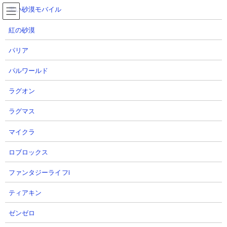
コ
ナ
黒い砂漠モバイル
ン
ビ
テ
ゲ
紅の砂漠
ン
ー
ツ
シ
パリア
にゃんこ大戦争 プレミアムケリ姫号CCの性能と使
へ
ョ
用感
ス
ン
パルワールド
キ
に
ッ
移
ラグオン
プ
動
TOP
にゃんこ大戦争
にゃんこ大戦争 プレミアムケリ姫号CCの性能と使用感
ラグマス
マイクラ
にゃんこ大戦争 プレミアムケリ姫号CC
ロブロックス
ファンタジーライフi
ティアキン
ゼンゼロ