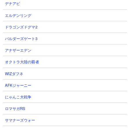
デナアビ
エルデンリング
ドラゴンズドグマ2
バルダーズゲート3
アナザーエデン
目次：
● プレミアムケリ姫号CC基本情報
オクトラ大陸の覇者
● プレミアムケリ姫号CCの使い勝手
WIZダフネ
１．大型キャラの中では希少なお金2倍持ち
２．本能解放で攻撃力低下無効や波動無効を獲得できる
AFKジャーニー
３．射程410を超える敵を相手にするときは倒されることも覚悟
にゃんこ大戦争
で
４．ケリ姫サービス終了により今後は入手不可の可能性が
ロマサガRS
● プレミアムケリ姫号CCにキャッツアイを使う優先度は？
サマナーズウォー
● プレミアムケリ姫号CCが被ったときはプラス値？それともNP？
● プレミアムケリ姫号CCの本能の優先順位は？