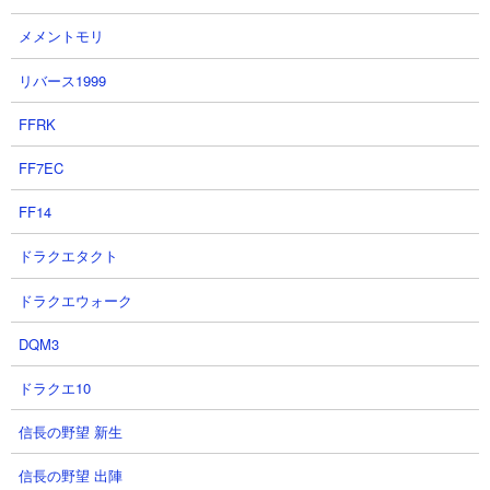
ですが、キャラ愛があるのであればぜひ。
メメントモリ
リバース1999
●プレミアムケリ姫号CCには本能玉何つける？
FFRK
プレミアムケリ姫号は特に優位属性がないため選択肢があり過ぎ
て迷います。特にこだわりがなければ対象となる敵が多い浮き属
FF7EC
性のダメージアップ玉が妥当でしょうか。正直言って絶対コレと
FF14
いうのはないので在庫を見て何となくの感覚で決めても支障はな
いかと思います。
ドラクエタクト
ドラクエウォーク
DQM3
ドラクエ10
信長の野望 新生
信長の野望 出陣