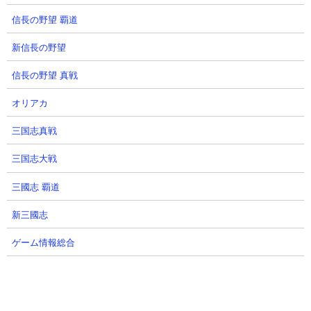
信長の野望 覇道
新信長の野望
信長の野望 真戦
オリアカ
三国志真戦
三国志大戦
三國志 覇道
新三國志
ゲーム情報総合
●プレミアムケリ姫号CCの解説動画や活用シーン
１．お金が爆増え！ プレミアムケリ姫号 お金２倍＆波動無効性能
紹介 にゃんこ大戦争