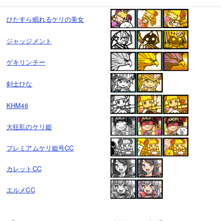
ひたすら眠れるケリの美女
ジャッジメント
ゲキリンチー
剣士ひな
KHM46
大狂乱のケリ姫
プレミアムケリ姫号CC
カレットCC
エルメCC