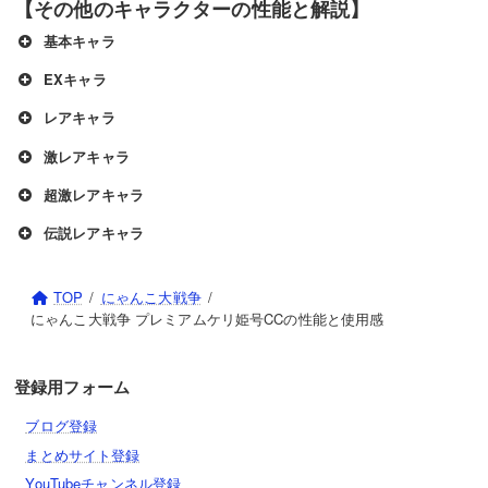
【その他のキャラクターの性能と解説】
基本キャラ
EXキャラ
ネコモヒカン
レアキャラ
ゴムネコ
激レアキャラ
ちびネコキングドラゴン
暗黒ネコ
超激レアキャラ
ネコキョンシー
ムキあしネコ
伝説レアキャラ
ネコカンカン
ネコパーフェクト
ネコライオン
ねこボンバー
聖会長ジャンヌダルクψ
ネコアイスクリスタル
ネコ極上
TOP
にゃんこ大戦争
ねこジュラザウルス
キューティー・モモコ
天空のネコ
ネコアックマ
にゃんこ大戦争 プレミアムケリ姫号CCの性能と使用感
ネコマシン・滅
ネコスーパーハッカー
マキシマムファイター
ゴッドガイア
覚醒のネコムート
ネコ島
獄炎鬼にゃんま
登録用フォーム
ねこタコつぼ
ネゴエモン
レジェランパサラン
論の賢者ネコラティス
ネコキングドラゴン
ブログ登録
ネコパラディン
ネコ半魚人
ねこ法師
夢幻の精霊ルミナリア
理の賢者ニャトーン
ネコジャラミ
まとめサイト登録
ネコベビーワールド
YouTubeチャンネル登録