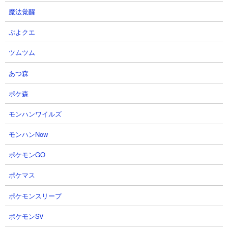
7
ダビマスについて書くブログ - [ ダビ
魔法覚醒
マス 第75回公式BCに向けての生産②
ラスト？ヒズマジェスティ至高の配合ス
ぷよクエ
テイヤーズS狙い結果！！！ ]
2026-07-14 16:32
ツムツム
こんにちは！ 前回まで www.dabimasu.work ヒ
ズマジェスティ至高の配合でのスタミナ生産も
あつ森
フィナーレ！！！ またヒズマ翔の配布待ってる
よ！！！ その締めくくりに相応しい結果となる
ポケ森
でしょうか？ いざ〆ーーーー...
モンハンワイルズ
8
ダビマスについて書くブログ - [ ダビ
マス 第75回公式BCに向けての生産①
モンハンNow
ラスト？ヒズマジェスティ至高の配合で
ステイヤーズS狙う！！！ ]
ポケモンGO
2026-07-07 18:29
こんにちは！ 前回まで www.dabimasu.work ま
ポケマス
ずは第74回公式BCお疲れ様ですたああああああ
ああ！！！ 函館記念調教戦にて決勝進出を決め
ポケモンスリープ
た当牧場。 www.youtube.com さすがに決勝は荷
が重すぎました笑 もっと素体...
ポケモンSV