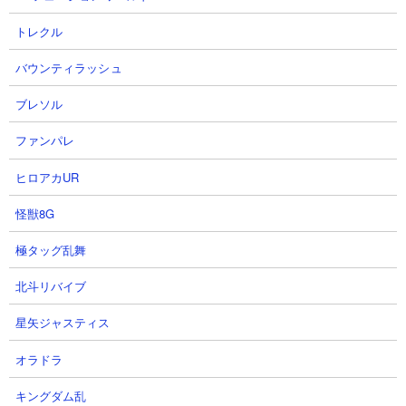
トレクル
3
わるい話じゃないでしょう - [ AIに抄
読会・症例発表スライドを作らせるコツ ]
バウンティラッシュ
2026-07-30 19:31
自戒も込めて。備忘録的サムシング 前提：一度
ブレソル
で完成するとは考えない 最初から「この資料を
使ってスライドを作成してください」と丸投げ
ファンパレ
するのは、あまりおすすめできません。 いきな
りスライドを作成させると、...
ヒロアカUR
4
ダビマスについて書くブログ - [ ダビ
怪獣8G
マス 第75回公式BCに向けての生産④
タピット翔瓏〆超完璧な配合結果！！！ ]
極タッグ乱舞
2026-07-26 09:43
こんにちは！ 前回まで www.dabimasu.work 久
北斗リバイブ
しぶりの超完璧な配合！！！ 低相性重ねていざ
〆へ！！！ 〆序盤、スピード後光コメントやス
星矢ジャスティス
ピスタABねがですコメントを計測してみるも
MAX172・・・ 死ぬのか！！！僕...
オラドラ
5
ダビマスについて書くブログ - [ ダビ
キングダム乱