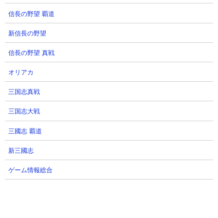
ぐー牧場さん
公式ダビマスチャンネルさん
信長の野望 覇道
2026.06.15 10:08（1ヶ月前）
2026.06.10 09:40（1ヶ月前）
新信長の野望
7
8
信長の野望 真戦
オリアカ
三国志真戦
三国志大戦
ダビマス ５代目の超完璧配合
ダビマス 菊花賞のキタサンブラ
三國志 覇道
ックは結構強い
akb_farmさん
2026.05.24 16:00（2ヶ月前）
akb_farmさん
新三國志
2026.05.24 00:26（2ヶ月前）
ゲーム情報総合
9
10