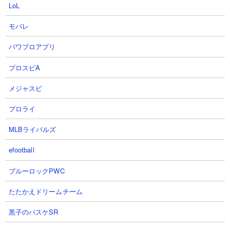
LoL
モバレ
⊕
全登録ブログを見る
リストがうまく表示されないとき
パワプロアプリ
プロスピA
メジャスピ
プロライ
MLBライバルズ
efootball
ブルーロックPWC
たたかえドリームチーム
黒子のバスケSR