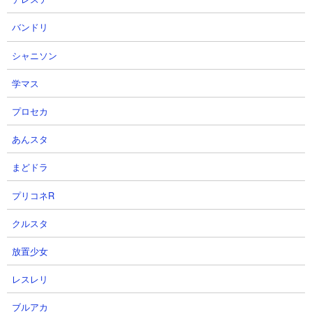
バンドリ
シャニソン
学マス
【ダビマス放送局season2】
ダービースタリオンマスターズ
7/28『第75回公式BC』決勝4レー
300万DL突破！記念感謝牧場長選
プロセカ
スをお届け！「第10回ダビマス王
り抜き！真・W究極凄馬抽選会
座決定戦」の概要の一部を発表！
200連回してみた！ #ダービース
あんスタ
タリオンマスターズ #ダビスタ
公式ダビマスチャンネルさん
2026.07.29 09:22（8日前）
ぐー牧場さん
まどドラ
2026.07.21 09:57（16日前）
プリコネR
3
4
クルスタ
放置少女
レスレリ
ブルアカ