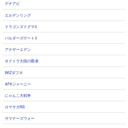
デナアビ
エルデンリング
ドラゴンズドグマ2
バルダーズゲート3
ブログとまとめサイトのRSSプログラム変更
2026-06-19
アナザーエデン
ロブロックスのページを追加しました
2026-06-04
【解消済】動画リストの表示不具合について
2026-03-21
オクトラ大陸の覇者
WIZダフネ
AFKジャーニー
にゃんこ大戦争
ロマサガRS
サマナーズウォー