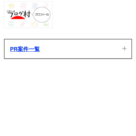
PR案件一覧
当サイトのPR案件です。ぜひ一度プレイしてみてください。
発生した広告収入は全てサイトの維持管理費用に充てさせて
いただきます。
原神