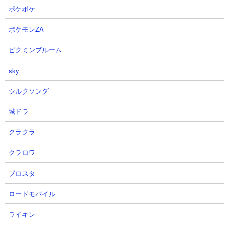
9
ダビマスについて書くブログ - [ ダビ
ポケポケ
マス 第74回公式BCに向けての生産④
ヒズマジェスティ至高の配合結果＆第74
ポケモンZA
回公式BC決勝進出！！！ ]
ピクミンブルーム
2026-06-29 11:53
こんにちは！ 前回まで www.dabimasu.work ヒ
sky
ズマジェスティ至高の配合。 スタミナ160の世
界へいざ！！！ いざああああああああああああ
シルクソング
あ！ 誕生した馬神様が入厩初期スタ80以上確定
の赤ランプ！！！ スピードは...
城ドラ
10
?
クラクラ
ResearchStationforIntegratedTechnolog
- [ ダービースタリオン２が出るみたいだけ
クラロワ
ど、しばらくは様子見かなぁって思ってます
っていうお話。 ]
ブロスタ
2026-06-27 00:13
まず思い出したのはかつてのダビスタ四天王でした
ロードモバイル
けホーク爺さん、ピンポイントさん、、そういった
たちがどこ行っちゃったのかなぁって。とりあえず
ライキン
日はこのくらいでまた何か気がついたら書き足して
くこ...