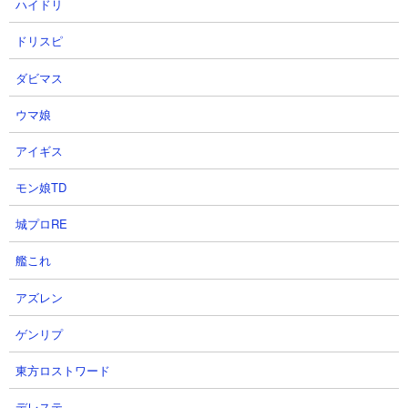
ハイドリ
ドリスピ
ダビマス
ウマ娘
アイギス
モン娘TD
城プロRE
ダビマスのYouTube配信者の最新動画
艦これ
ダビマスのYouTube配信者さん達の動画を、投稿が新しい順に12件まで
リスト表示しています。
アズレン
ゲンリプ
【データ取得日時(キャッシュ)】2026.08.07 07:40:37
東方ロストワード
1
2
デレステ