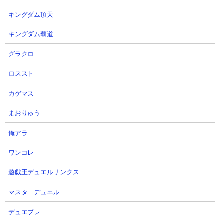
マス 第75回公式BCに向けての生産③
久しぶりの超完璧な配合！！！タピット
キングダム頂天
翔瓏〆で安田記念＆東京大賞典狙
う！！！ ]
キングダム覇道
2026-07-20 10:12
グラクロ
こんにちは！ 前回まで www.dabimasu.work ヒ
ズマジェスティ至高の配合に別れを告げ、向か
ロススト
うは次なる生産。 公式舞台である安田記念、東
京大賞典での配合を考えます。 至高の配合種も
増えず、なかなかにしんどい...
カゲマス
6
?
まおりゅう
ResearchStationforIntegratedTechnolog
- [ ２０２６年のダビマス公式ＢＣ初決勝の牧
俺アラ
場さまを勝手にまとめてまいります。 ]
ワンコレ
2026-07-14 18:36
これ以前はＸにポストしてたんだけど検索とかが全
遊戯王デュエルリンクス
できなくなっちゃってで、まずは、２０２５年まで
ポストしてたのを辿れるようにそれから今年の牧場
マスターデュエル
まを取り上げられるようにします。２０２０年続き
みる
デュエプレ