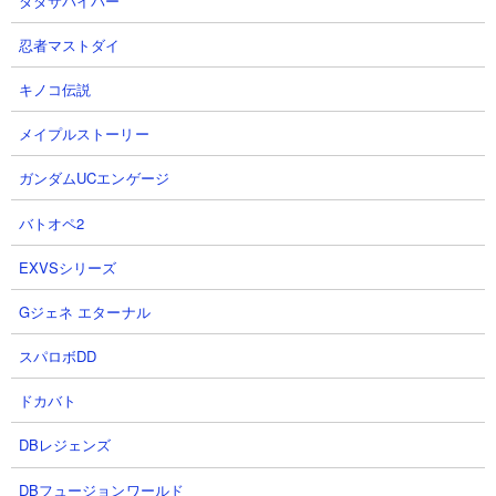
ダダサバイバー
1
ダビマスについて書くブログ - [ ダビ
忍者マストダイ
マス 第76回公式BCに向けての生産①
ヒズマジェスティ神煌×央瓏奇跡の配合カ
キノコ伝説
イタフラ〆で天皇賞(春)狙い！！！ ]
メイプルストーリー
2026-08-03 14:24
こんにちは！ 前回まで www.dabimasu.work ま
ガンダムUCエンゲージ
ずは第75回公式BCお疲れ様でしたーーー
ー！！！ www.youtube.com 当牧場はヒズマジェ
スティ至高の配合にて生産した愛馬でステイヤ
バトオペ2
ーズS準決勝進出！！！ しかし、その...
EXVSシリーズ
2
?
ResearchStationforIntegratedTechnolog
Gジェネ エターナル
- [ 『レーズンサンド、ラム抜きレーズン追加
スパロボDD
ベンティサイズで』 ]
2026-08-01 02:16
ドカバト
っていうか、あの方は、いったい、どなたさまだっ
んですか？？？なーんて気になられたみなさまに向
DBレジェンズ
て今日はスペシャル大ヒント？ちなみに率直な感想
これ人力だとまぁまぁ大変というかでも謎解きに慣
DBフュージョンワールド
てる...