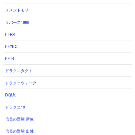
【ダビマス放送局season2】
ダビマス 第74回公式BC函館記念
メメントモリ
6/29『第74回公式BC』決勝4レー
調教戦準決勝！#ダービースタリ
スをお届け！「第9回ダビマス王
オンマスターズ #ダビマス #ダビ
リバース1999
座決定戦」優勝イベントのご紹介
スタ
も！
ぐー牧場さん
FFRK
公式ダビマスチャンネルさん
2026.06.29 15:46（1ヶ月前）
FF7EC
2026.06.30 09:22（1ヶ月前）
FF14
5
6
ドラクエタクト
ドラクエウォーク
DQM3
ドラクエ10
ダービースタリオンマスターズ 新
【ダビマス放送局season2】
因子目指して9.5周年真・究極海外
6/9『9/5周年記念公式BC』決勝4
信長の野望 新生
凄馬記念運命の200連目！！！ #
レースをお届け！総合優勝は誰の
信長の野望 出陣
ダービースタリオンマスターズ
手に！？