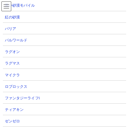
コ
ナ
黒い砂漠モバイル
ン
ビ
テ
ゲ
紅の砂漠
ン
ー
ツ
シ
ダビマス
パリア
へ
ョ
ダービースタリオンマスターズ
ス
ン
パルワールド
キ
に
ッ
移
ラグオン
プ
動
TOP
ダビマス
ラグマス
マイクラ
ロブロックス
ファンタジーライフi
ティアキン
ゼンゼロ