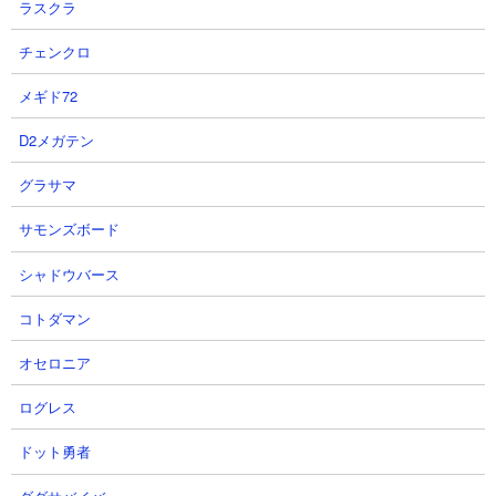
ラスクラ
チェンクロ
メギド72
D2メガテン
グラサマ
サモンズボード
シャドウバース
コトダマン
ダビマスブログ 最新記事15件
オセロニア
ダビマスのブロガーさん達のサイトを、記事が新しい順に15件までリス
ログレス
ト表示しています。
（
New
マークは更新が6時間以内のもの）
ドット勇者
【データ取得日時(キャッシュ)】2026.08.07 06:41:31