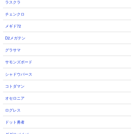
ラスクラ
チェンクロ
メギド72
D2メガテン
グラサマ
サモンズボード
シャドウバース
コトダマン
ブレソルのYouTube配信者の最新動画
オセロニア
ブレソルのYouTube配信者さん達の動画を、投稿が新しい順に12件まで
ログレス
リスト表示しています。
ドット勇者
【データ取得日時(キャッシュ)】2026.08.06 20:26:00