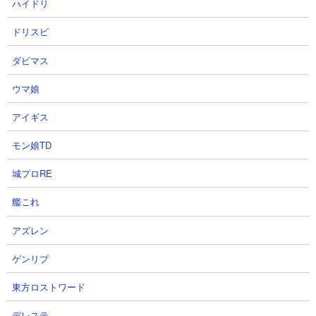
ト表示しています。
ハイドリ
（
New
マークは更新が6時間以内のもの）
ドリスピ
【データ取得日時(キャッシュ)】2026.08.06 20:26:29
ダビマス
1
【ブレソル速報】
BLEACHBraveSouls「五龍転滅」 - [
ウマ娘
【ブレソル】最新転生情報！超薬+7・薬
+7など獲得資源面の強化あり！【ネリエ
アイギス
ル(水着/2022)/雛森桃/虎徹勇音】 ]
モン娘TD
2026-07-13 06:03
【転生アップデート】概要 転生おすすめ度：A
城プロRE
(S / A / B / C) 【BLEACH Brave Souls】転生ア
ップデート情報 ▲ ネリエル/雛森桃/虎徹勇音(水
艦これ
着/2022) 【知属性】【...
アズレン
2
【ブレソル速報】
BLEACHBraveSouls「五龍転滅」 - [
ゲンリプ
【ブレソル】最新転生情報！2キャラ共に
リンク要員として有能な転生強化！【浦
東方ロストワード
原喜助/平子真子】 ]
2026-07-12 12:31
デレステ