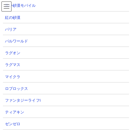
コ
ナ
黒い砂漠モバイル
ン
ビ
テ
ゲ
紅の砂漠
ン
ー
ツ
シ
ブレソル
パリア
へ
ョ
BLEACH Brave Souls
ス
ン
パルワールド
キ
に
ッ
移
ラグオン
プ
動
TOP
ブレソル
ラグマス
マイクラ
ロブロックス
ファンタジーライフi
ティアキン
ゼンゼロ