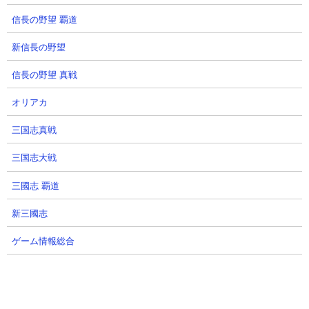
【ブレソル】「千年血戦篇プライズガチ
ャ -召集-」最新ガチャ情報！【毒ヶ峰リ
信長の野望 覇道
ルカ(千年血戦篇/2026)/雪緒】 ]
新信長の野望
2026-05-30 18:00
当たりキャラクター総合おすすめ度ランキング
信長の野望 真戦
BLEACH Brave Souls（ブレソル）の最新ガチ
ャ「千年血戦篇プライズガチャ -召集-」（千年
血戦篇）のキャラクター性能評価および当たり
オリアカ
一覧です。開催期間スケジュー...
三国志真戦
7
【ブレソル速報】
三国志大戦
BLEACHBraveSouls「五龍転滅」 - [
【ブレソル】最新転生情報！銀城とギリ
三國志 覇道
コは単体で状態異常200%短縮持ちに転生
強化！【ウルキオラ/銀城空吾/沓澤ギリ
新三國志
コ】 ]
2026-05-27 21:03
ゲーム情報総合
【転生アップデート】概要 転生おすすめ度：A
(S / A / B / C) 【BLEACH Brave Souls】転生ア
ップデート情報 ▲ ウルキオラ/銀城空吾/沓澤ギ
リコ(通常) 【技属性/速...