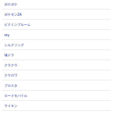
ポケポケ
【Bleach Brave Souls】(ブレソ
【今からブレソル】ハッシュLV1
ポケモンZA
ル)【Guild Quest】(グルバト)
でもLV5ハッシュ抑える事ができ
【NightMare】虚/赤 619,3 あとは
そうですね。(^^)
ピクミンブルーム
体力あげるしかないよなぁ
Re Makosuさん
オーデルシュヴァンクさん
2026.08.04 21:15（1日前）
sky
2026.08.04 21:16（1日前）
シルクソング
城ドラ
⊕
全登録YouTubeチャンネルを見る
クラクラ
→動画を100件表示
クラロワ
ブロスタ
ロードモバイル
ライキン