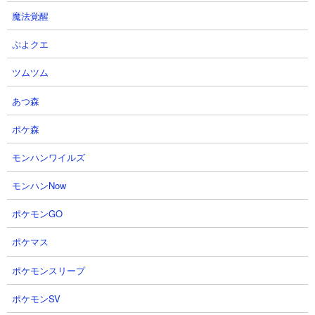
魔法覚醒
9
10
ぷよクエ
ツムツム
あつ森
ポケ森
【ブレソル】虚赤グルバトナイト
BLEACH ブレソル実況
メア＆EXTRAWAVEクリア！
part4031(グループバトル 8/4 死神
モンハンワイルズ
キラー・赤 NIGHTMARE)
はとのんさん
2026.08.05 13:21（1日前）
Dr.熱血さん
モンハンNow
2026.08.05 00:15（1日前）
ポケモンGO
11
12
ポケマス
ポケモンスリープ
ポケモンSV