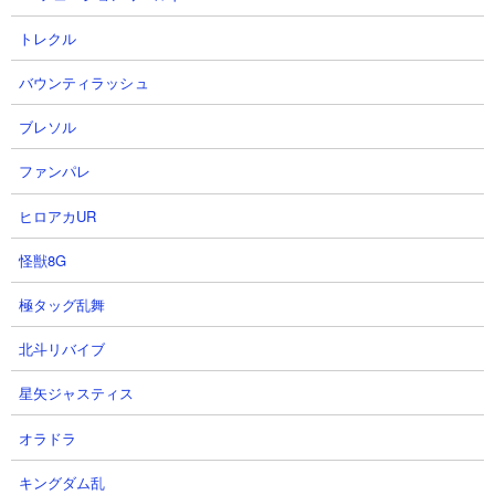
トレクル
バウンティラッシュ
[ブレソル]1607 グループバトル
BLEACH ブレソル実況 part4033-
ブレソル
NIGHTMARE 虚キラー 赤 EX6 ク
1(ガチャ後評価：「禍進譚」放送
リア動画 8/4~8/6 Guild Quests
連動プロジェクトガチャ第1弾)
ファンパレ
[BLEACH Brave Souls]
Dr.熱血さん
watawataちゃんねるさん
2026.08.06 05:00（15時間前）
ヒロアカUR
2026.08.06 14:32（5時間前）
NEW!
怪獣8G
5
6
極タッグ乱舞
北斗リバイブ
星矢ジャスティス
オラドラ
ブレソル1週間のまとめと共闘
【ブレソル】闇鍋がヤバい…！平
キングダム乱