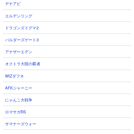
デナアビ
エルデンリング
ドラゴンズドグマ2
バルダーズゲート3
ブログとまとめサイトのRSSプログラム変更
2026-06-19
アナザーエデン
ロブロックスのページを追加しました
2026-06-04
【解消済】動画リストの表示不具合について
2026-03-21
オクトラ大陸の覇者
WIZダフネ
AFKジャーニー
にゃんこ大戦争
ロマサガRS
サマナーズウォー