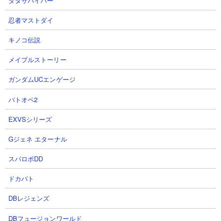
ダダサバイバー
1
2
忍者マストダイ
キノコ伝説
メイプルストーリー
ガンダムUCエンゲージ
【ブレソル・ガチャ】このハゲぇ
技1スンスン メイン グループバト
ぇ!! 千年血戦篇ガチャー因縁
ルNIGHTMARE 虚キラー 赤 EX6
バトオペ2
ー!! 【BLEACH Brave Souls】 #
クリア動画 8/4~8/6 #ブレソル#グ
EXVSシリーズ
千年血戦篇 #ガチャ #bleach #ブ
ルバト#GuildQuest#BLEACH
レソル#11周年
watawataちゃんねるさん
Gジェネ エターナル
プレイステーションマン
2026.08.06 16:00（4時間前）
NEW!
playstationman毎日19時に投稿さん
スパロボDD
2026.08.06 19:25（1時間前）
NEW!
ドカバト
3
4
DBレジェンズ
DBフュージョンワールド