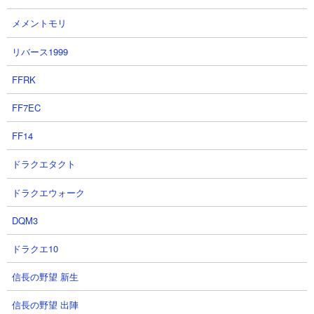
渡泰虎(あやかしソサエティ)/黒崎一護】 ]
メメントモリ
2026-06-14 14:49
【転生アップデート】概要 転生おすすめ度：A
リバース1999
(S / A / B / C) 【BLEACH Brave Souls】転生ア
ップデート情報 ▲ 【転生】茶渡泰虎/黒崎一護
FFRK
(あやかしソサエティ) 【...
FF7EC
5
【ブレソル速報】
BLEACHBraveSouls「五龍転滅」 - [
FF14
【ブレソル】心属性キャラの強化おすす
めランキング「毒ヶ峰リルカ(千年血戦
ドラクエタクト
篇/2026)」 ]
2026-06-10 21:00
ドラクエウォーク
この記事は心属性の強化おすすめキャラ【毒ヶ
峰リルカ(千年血戦篇/2026)】について書かせて
DQM3
いただきます。最後までご覧いただければ幸い
です。では、参りましょう。 (｡･ω･)ﾉﾞブログ内
ドラクエ10
記事検索 ...
信長の野望 新生
6
【ブレソル速報】
BLEACHBraveSouls「五龍転滅」 - [
信長の野望 出陣