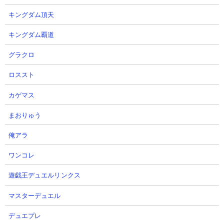
第269回（抽選しんどくない？）
子・雛森の千年馬酔木ガチャは引
くべき？「千年血戦篇ガチャ～馬
Dr.熱血さん
キングダム頂天
酔木～」
2026.08.06 01:12（19時間前）
キングダム覇道
ぬこの無課金攻略【図解ガチ解説】
さん
グラクロ
2026.08.05 22:15（22時間前）
ロススト
7
8
カゲマス
まおりゅう
俺アラ
ワンコレ
【今からブレソル】独り言になり
BLEACH ブレソル実況
遊戯王デュエルリンクス
ます。(^^)
part4032(転生キャラ紹介:Art一
護、6周年藍染)
Re Makosuさん
マスターデュエル
2026.08.05 21:00（23時間前）
Dr.熱血さん
2026.08.05 17:00（1日前）
デュエプレ