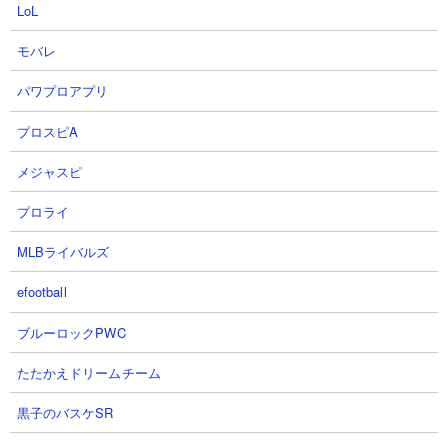
LoL
モバレ
パワプロアプリ
プロスピA
メジャスピ
プロライ
MLBライバルズ
efootball
ブルーロックPWC
たたかえドリームチーム
ブレソルブログ 最新記事5件
黒子のバスケSR
ブレソルのブロガーさん達のサイトを、記事が新しい順に5件までリス