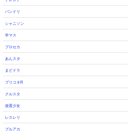
【転生アップデート】概要 転生おすすめ度：A
(S / A / B / C) 【BLEACH Brave Souls】転生ア
バンドリ
ップデート情報 ▲ 平子真子/浦原喜助(小説
SAFWYコラボ Untold Stories ...
シャニソン
3
【ブレソル速報】
学マス
BLEACHBraveSouls「五龍転滅」 - [
【ブレソル】「千年血戦篇ローレルガチ
プロセカ
ャ -最強の称号-」最新ガチャ情報！【卯
ノ花八千流(千年血戦篇/2026)/更木剣八】
あんスタ
]
まどドラ
2026-06-14 21:00
BLEACH Brave Souls（ブレソル）の最新ガチ
プリコネR
ャ「千年血戦篇ローレルガチャ -最強の称号-」
（千年血戦篇）のキャラクター性能評価および
当たり一覧です。開催期間スケジュールから各
クルスタ
キャラクターの戦力分析、開眼育...
放置少女
4
【ブレソル速報】
BLEACHBraveSouls「五龍転滅」 - [
レスレリ
【ブレソル】最新転生情報！茶渡はヒッ
ブルアカ
ト数+2、強化技効果UPへ転生強化！【茶