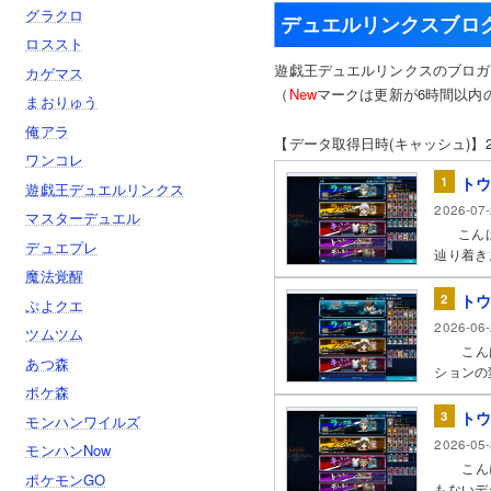
グラクロ
デュエルリンクスブログ
ロススト
遊戯王デュエルリンクスのブロガ
カゲマス
（
New
マークは更新が6時間以内
まおりゅう
俺アラ
【データ取得日時(キャッシュ)】2026.0
ワンコレ
1
トウ
遊戯王デュエルリンクス
2026-07-
マスターデュエル
こんばん
デュエプレ
辿り着き
魔法覚醒
2
トウ
ぷよクエ
2026-06-
ツムツム
こんばん
あつ森
ションの
ポケ森
3
トウ
モンハンワイルズ
2026-05-
モンハンNow
こんにち
ポケモンGO
もないデ