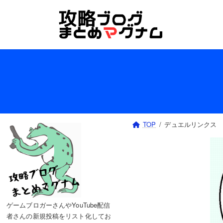
コ
ナ
ン
ビ
テ
ゲ
ン
ー
ツ
シ
へ
ョ
ス
ン
キ
に
ッ
移
プ
動
TOP
デュエルリンクス
ゲームブロガーさんやYouTube配信
者さんの新規投稿をリスト化してお