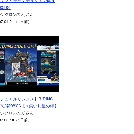
sキマイラセンチュリオン@イ
0806
a(シンクロンの人)さん
.07 01:21（1日前）
デュエルリンクス】RIDING
GP①@08'26【✧集いし星の絆】
a(シンクロンの人)さん
.07 00:48（1日前）