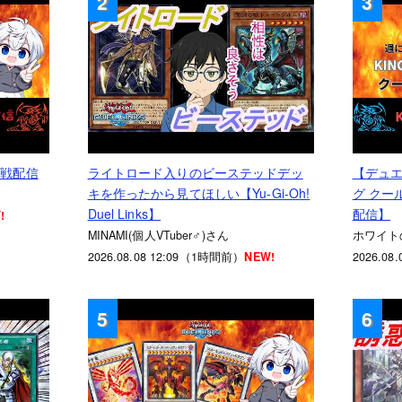
2
3
ト戦配信
ライトロード入りのビーステッドデッ
【デュ
キを作ったから見てほしい【Yu-Gi-Oh!
グ クール
Duel Links】
配信】
!
MINAMI(個人VTuber♂)さん
ホワイト
2026.08.08 12:09（1時間前）
NEW!
2026.0
5
6