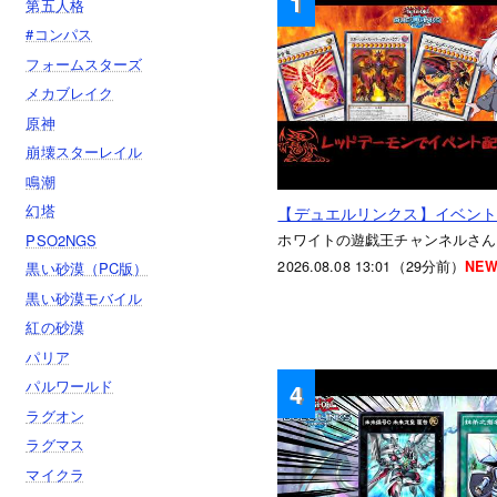
1
第五人格
#コンパス
フォームスターズ
メカブレイク
原神
崩壊スターレイル
鳴潮
幻塔
【デュエルリンクス】イベン
PSO2NGS
ホワイトの遊戯王チャンネルさん
2026.08.08 13:01（29分前）
NEW
黒い砂漠（PC版）
黒い砂漠モバイル
紅の砂漠
パリア
パルワールド
4
ラグオン
ラグマス
マイクラ