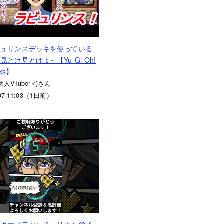
ビュリンスデッキを使っている
見とけ見とけよ～【Yu-Gi-Oh!
nks】
(個人VTuber♂)さん
.07 11:03（1日前）