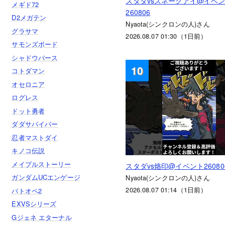
スタダvsスネークアイ@イベ
メギド72
260806
D2メガテン
Nyaota(シンクロンの人)さん
グラサマ
2026.08.07 01:30（1日前）
サモンズボード
シャドウバース
10
コトダマン
オセロニア
ログレス
ドット勇者
ダダサバイバー
忍者マストダイ
キノコ伝説
メイプルストーリー
スタダvs烙印@イベント26080
ガンダムUCエンゲージ
Nyaota(シンクロンの人)さん
2026.08.07 01:14（1日前）
バトオペ2
EXVSシリーズ
Gジェネ エターナル