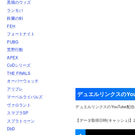
黒猫のウィズ
ランモバ
鈴蘭の剣
FEH
フォートナイト
PUBG
荒野行動
APEX
CoDシリーズ
THE FINALS
オーバーウォッチ
アリブレ
デュエルリンクスのYo
マーベルライバルズ
ヴァロラント
デュエルリンクスのYouTube
スマブラSP
【データ取得日時(キャッシュ)】2026.0
スプラトゥーン
DbD