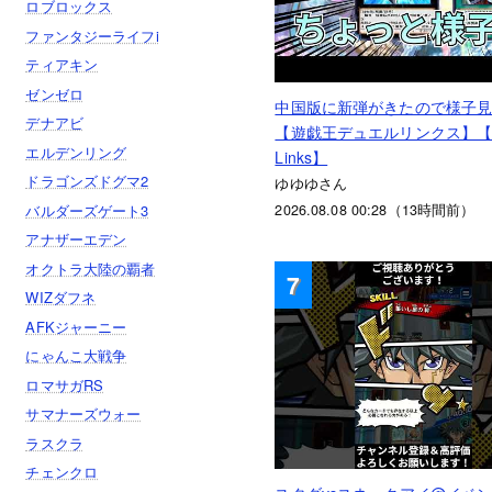
ロブロックス
ファンタジーライフi
ティアキン
ゼンゼロ
中国版に新弾がきたので様子
デナアビ
【遊戯王デュエルリンクス】【D
エルデンリング
Links】
ドラゴンズドグマ2
ゆゆゆさん
バルダーズゲート3
2026.08.08 00:28（13時間前）
アナザーエデン
オクトラ大陸の覇者
7
WIZダフネ
AFKジャーニー
にゃんこ大戦争
ロマサガRS
サマナーズウォー
ラスクラ
チェンクロ