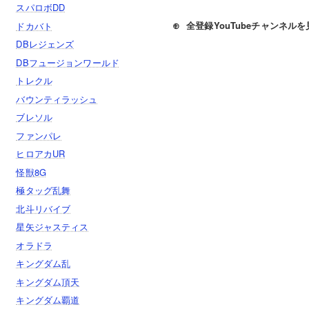
スパロボDD
⊕
全登録YouTubeチャンネルを
ドカバト
DBレジェンズ
DBフュージョンワールド
トレクル
バウンティラッシュ
ブレソル
ファンパレ
ヒロアカUR
怪獣8G
極タッグ乱舞
北斗リバイブ
星矢ジャスティス
オラドラ
キングダム乱
キングダム頂天
キングダム覇道