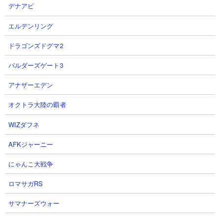
デナアビ
エルデンリング
ドラゴンズドグマ2
バルダーズゲート3
ブログとまとめサイトのRSSプログラム変更
2026-06-19
アナザーエデン
ロブロックスのページを追加しました
2026-06-04
【解消済】動画リストの表示不具合について
2026-03-21
オクトラ大陸の覇者
WIZダフネ
AFKジャーニー
にゃんこ大戦争
ロマサガRS
サマナーズウォー