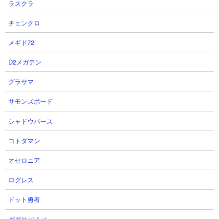
ラスクラ
チェンクロ
メギド72
D2メガテン
グラサマ
サモンズボード
シャドウバース
コトダマン
プロライのYouTube配信者の最新動画
オセロニア
プロライのYouTube配信者さん達の動画を、投稿が新しい順に12件まで
ログレス
リスト表示しています。
ドット勇者
【データ取得日時(キャッシュ)】2026.08.06 15:40:14