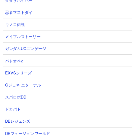
ダダサバイバー
1
2
忍者マストダイ
キノコ伝説
メイプルストーリー
ガンダムUCエンゲージ
【プロ野球ライジング】汎用すら
【快感】手も足も出ない『見逃し
増える恐ろしきゲーム【ホームラ
三振集』【11連発】
バトオペ2
ン集】
大和ミツキ【VTuber】さん
EXVSシリーズ
大和ミツキ【VTuber】さん
2026.04.06 19:15（3ヶ月前）
2026.06.28 21:00（1ヶ月前）
Gジェネ エターナル
スパロボDD
3
4
ドカバト
DBレジェンズ
DBフュージョンワールド