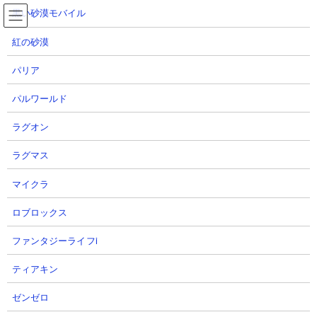
コ
ナ
黒い砂漠モバイル
ン
ビ
テ
ゲ
紅の砂漠
ン
ー
ツ
シ
プロライ
パリア
へ
ョ
プロ野球RISING
ス
ン
パルワールド
キ
に
ッ
移
ラグオン
プ
動
TOP
プロライ
ラグマス
マイクラ
ロブロックス
ファンタジーライフi
ティアキン
ゼンゼロ