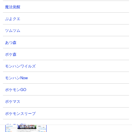
魔法覚醒
プロライ公式HP
プロライ公式Twitter
ぷよクエ
ツムツム
プロライの掲示板
あつ森
ポケ森
モンハンワイルズ
モンハンNow
5ch プロライスレッド検索
ポケモンGO
プロライ大手攻略サイト
ポケマス
ポケモンスリープ
ポケモンSV