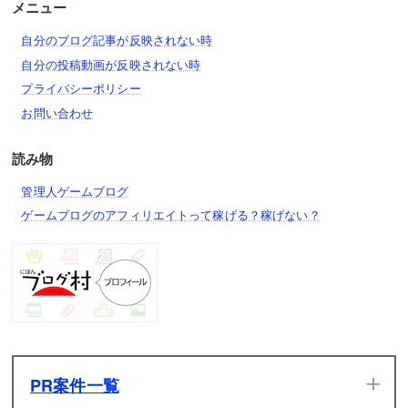
ハイドリ
メニュー
自分のブログ記事が反映されない時
ドリスピ
自分の投稿動画が反映されない時
ダビマス
プライバシーポリシー
お問い合わせ
ウマ娘
アイギス
読み物
モン娘TD
管理人ゲームブログ
ゲームブログのアフィリエイトって稼げる？稼げない？
城プロRE
艦これ
アズレン
ゲンリプ
東方ロストワード
PR案件一覧
デレステ