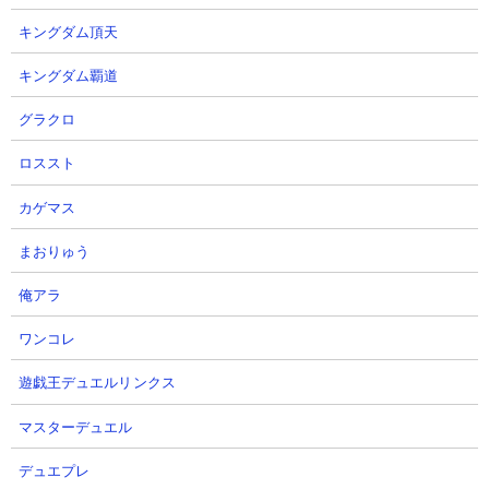
キングダム頂天
キングダム覇道
グラクロ
ロススト
カゲマス
まおりゅう
俺アラ
ワンコレ
遊戯王デュエルリンクス
プロライ公式サイト
マスターデュエル
デュエプレ