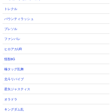
トレクル
【先制もダメ押しも】中国の至
【プロ野球ライジング】OB達も
宝・黄空燕(コウ・コンイェン)天
追加されたぞ【ホームラン集】
バウンティラッシュ
使打ち墜とす５打点
大和ミツキ【VTuber】さん
大和ミツキ【VTuber】さん
2025.12.20 21:01（7ヶ月前）
ブレソル
2025.12.22 19:01（7ヶ月前）
ファンパレ
ヒロアカUR
⊕
全登録YouTubeチャンネルを見る
怪獣8G
→動画を100件表示
極タッグ乱舞
北斗リバイブ
星矢ジャスティス
オラドラ
キングダム乱