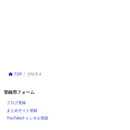
LoL
モバレ
パワプロアプリ
プロスピA
メジャスピ
プロライ
MLBライバルズ
TOP
プロライ
efootball
登録用フォーム
ブルーロックPWC
ブログ登録
たたかえドリームチーム
まとめサイト登録
YouTubeチャンネル登録
黒子のバスケSR