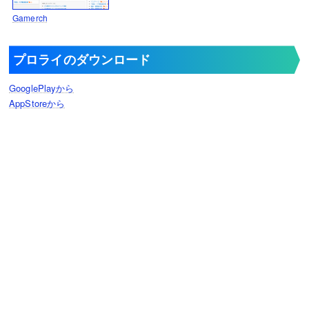
ポケポケ
Gamerch
ポケモンZA
プロライのダウンロード
ピクミンブルーム
GooglePlayから
sky
AppStoreから
シルクソング
城ドラ
クラクラ
クラロワ
ブロスタ
ロードモバイル
ライキン