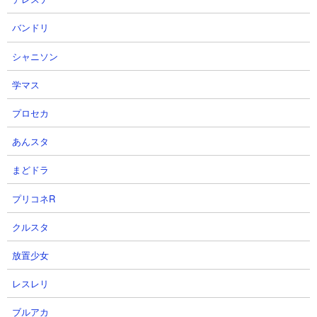
バンドリ
シャニソン
学マス
プロセカ
あんスタ
まどドラ
最優先。もしにゃんまを所持しているのであれば最優先でキャッ
プリコネR
ツアイを入れてあげましょう。ステータス上昇が強さに直結する
クルスタ
アタッカーなので、レベル30とレベル50では使用感に大きな差が
出ます。
放置少女
レスレリ
●獄炎鬼にゃんまが被ったときはプラス値？それと
ブルアカ