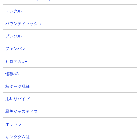
トレクル
バウンティラッシュ
ブレソル
（※ 数値は「にゃんこ大戦争DB」さんを参考にしています）
ファンパレ
【特性】
ヒロアカUR
攻撃力低下無効
怪獣8G
【本能】
極タッグ乱舞
・体力33％以下で攻撃力上昇追加（Max200％増加）
・波動ダメージ耐性（Max50％軽減）
北斗リバイブ
・基本体力（Max20％増加）
・基本攻撃力（Max20％増加）
星矢ジャスティス
・生産コスト割引（Max750円カット）
オラドラ
キングダム乱