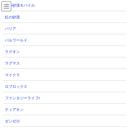
コ
ナ
黒い砂漠モバイル
ン
ビ
テ
ゲ
紅の砂漠
ン
ー
ツ
シ
パリア
へ
ョ
にゃんこ大戦争 獄炎鬼にゃんまの性能と使用感
ス
ン
パルワールド
キ
に
ッ
移
ラグオン
プ
動
TOP
にゃんこ大戦争
にゃんこ大戦争 獄炎鬼にゃんまの性能と使用感
ラグマス
マイクラ
にゃんこ大戦争 獄炎鬼にゃんまの性能
ロブロックス
ファンタジーライフi
ティアキン
ゼンゼロ