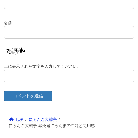
ネコオドラマンサー
京坂七穂・真
淘の賢者ニャーヴィン
真ネコ超人
ジョイフルねこナース
ねこラーメン道
仮面のネコ仙人
落月のシ者カヲル
ネコクエストヘブン
名前
ネコ神面のウララー
ネコボンのパパのパパ
ネコカメラマン
ネコ国王
シン・ラスヴォース
ネコ神面のウリル
暁光のイザナギ
デビルハンターサトル
ネコカメカー
ネコエクスプレス
宵闇のイザナミ
大神仙ネコ天狗
上に表示された文字を入力してください。
ネコ大籠包
アイアンにゃん
メカ・ネコダイナザウルス
爆竹ネコビルダー
ネコブラスバンド
日焼けネコパーマ
ねこシシマイ
ネコ宮金次郎
ネコジェラート
にゃんこバーガーセット
飛翔の武神・真田幸村
にゃんコーン
ネコまねき・寿
TOP
にゃんこ大戦争
憤怒の武神・前田慶次
仮装・ハロウィンねねこ
にゃんこ大戦争 獄炎鬼にゃんまの性能と使用感
ネコドッジボウラー
1億ドルのネコ
夢幻天魔・織田信長
マミー・ザ・ハロウィン