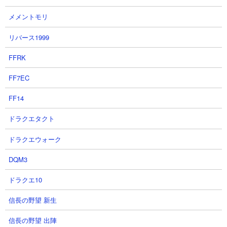
もNP？
メメントモリ
絶対プラス値です。大事なので2回言いますが絶対プラス値です。
プラス値ゼロ縛りみたいなハンディプレイをしていない限りはに
リバース1999
ゃんまはプラス値にしましょう。
FFRK
FF7EC
●獄炎鬼にゃんまの本能の優先順位は？
FF14
ドラクエタクト
ドラクエウォーク
DQM3
ドラクエ10
攻撃力、攻撃力上昇、生産コスト割引の3つは甲乙つけがたいとこ
信長の野望 新生
ろ。レベル5までは必要NPが少ないのでそれぞれまずLv5を目指す
信長の野望 出陣
のも良いかも。そしてこれら3つを最大まで上げたあとは、継続戦