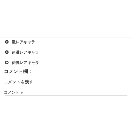
【その他のキャラクターの性能と解説】
基本キャラ
EXキャラ
ネコモヒカン
レアキャラ
ゴムネコ
激レアキャラ
ちびネコキングドラゴン
暗黒ネコ
超激レアキャラ
ネコキョンシー
ムキあしネコ
伝説レアキャラ
ネコカンカン
ネコパーフェクト
ネコライオン
ねこボンバー
聖会長ジャンヌダルクψ
ネコアイスクリスタル
ネコ極上
コメントを残す
ねこジュラザウルス
キューティー・モモコ
天空のネコ
ネコアックマ
ネコマシン・滅
コメント
※
ネコスーパーハッカー
マキシマムファイター
ゴッドガイア
覚醒のネコムート
ネコ島
獄炎鬼にゃんま
ねこタコつぼ
ネゴエモン
レジェランパサラン
論の賢者ネコラティス
ネコキングドラゴン
ネコパラディン
ネコ半魚人
ねこ法師
夢幻の精霊ルミナリア
理の賢者ニャトーン
ネコジャラミ
ネコベビーワールド
ネコ奥様