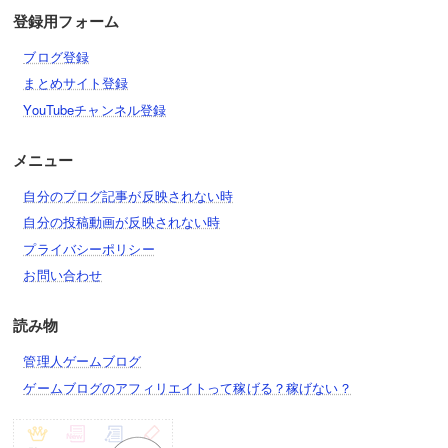
ネコラッパー
ねこカブ農家
登録用フォーム
邪眼竜の武神・伊達政宗
ネコセール
記念ネコビルダー
ブログ登録
猛牛の武神・武田信玄
ひたすら眠れるケリの美女
まとめサイト登録
ネコ飛脚
石の上にも10年ネコ像
毘沙門軍神・上杉謙信
YouTubeチャンネル登録
ジャッジメント
ネコメダル大王
燐火の武神・今川義元
メニュー
ゲキリンチー
剣士ジョニー
武将ネコ
豪炎姫の武神・成田甲斐
自分のブログ記事が反映されない時
剣士ひな
キリン姫
自分の投稿動画が反映されない時
武神・明智光秀
ネコビジネスパートナー
プライバシーポリシー
クリスタルチビガウガウ
タンタン
お問い合わせ
厨房マンボウ
ネコソシスト
アルティメットウィンディα
読み物
ちび士郎CC
ネコピエロ
アルティメットサンディアβ
管理人ゲームブログ
ネコギルガメッシュ＆ネコ言峰
ゲームブログのアフィリエイトって稼げる？稼げない？
夢見るネコ桜
ネコ花嫁
金猿帝のクウγ
魔術師ネコ凛
ネコ花婿
召し猪のカイμ