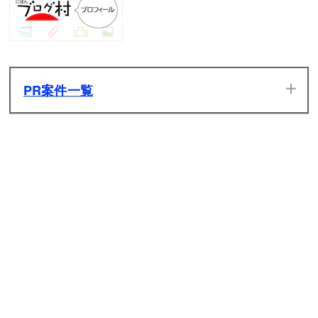
ネコ成金
ネコザンギエフCC
雪の妖精ネコイリヤ
光宝杖のカッパーκ
レッドにゃんこ
ネコモンド本田CC
英霊アーチャーネコ
冥界のXXカリファ
ブルーにゃんこ
ネコジェイミーCC
英霊ネコライダー
双輝星のシシル＆コマリΦ
PR案件一覧
イエローにゃんこ
絢爛令嬢メルシュξ
当サイトのPR案件です。ぜひ一度プレイしてみてください。
グリーンにゃんこ
ちび鱗滝左近次CC
ネコリュウCC
大賢女リリンπ
発生した広告収入は全てサイトの維持管理費用に充てさせて
いただきます。
モモにゃんこ
ゴウキライオン
大狩猟娘テルンζ
シルバーにゃんこ
ネコバイソンCC
鉄籠のペガサν
ゴールドにゃんこ
原神
ネコバルログCC
ネコサガットCC
聖龍皇帝メギドラ
彼女にゃん子
ネコベガCC
地龍皇帝ソドム
鉄仮面ネコライオン