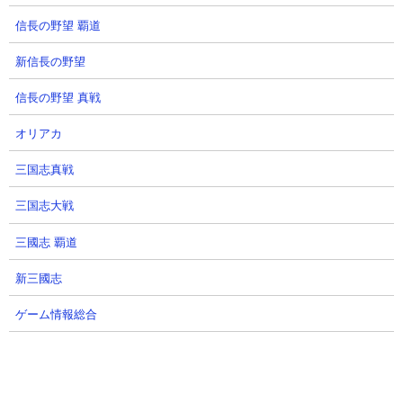
闘能力を高めるため体力も上げてあげましょう。場持ちが長けれ
信長の野望 覇道
ばそれだけ攻撃機会が増えて、結果攻撃力を上げることと同じ恩
恵が期待できます。
新信長の野望
それら4つに比べると波動ダメージ耐性だけはやや優先度低め。で
信長の野望 真戦
も所持していたほうが有利になる能力には間違いないので、他の
キャラの本能解放がある程度終わったら、こちらも解放してあげ
オリアカ
ましょう。
三国志真戦
三国志大戦
●獄炎鬼にゃんまには本能玉何つける？
三國志 覇道
新三國志
ゲーム情報総合