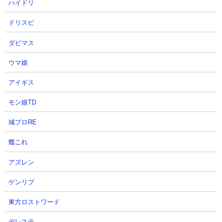
ハイドリ
できないですが、にゃんまはもともとの体力が高いので波動軽減
があるおかげで前線までたどり着いて猛威を振るえるシチュエー
ドリスピ
ションは多くあるはず。波動をものともせずににゃんまが突っ込
んでいって波動を放つ元を断ってくれることで、味方全体の被ダ
ダビマス
メージを抑えることにも貢献してくれます。
ウマ娘
６．高い攻撃力によるKBハメが入りやすい
アイギス
にゃんまは一撃の攻撃力が高いので、仮に倒せなかったとしてKB
モン娘TD
する敵は多くいます。そうするとまた再度前進したところににゃ
んまの出が早い攻撃がヒットするので、半永久的なKBハメが成立
城プロRE
することがあります。異界にゃんこ塔40階などはまさにそれで、
攻撃力低下を発動させて邪魔な雑魚を排除するなどシチュエーシ
艦これ
ョンさえ整えてやれば、あの強敵ウララーでさえもにゃんまによ
るKBハメで倒せてしまったりします。
アズレン
ゲンリプ
東方ロストワード
●獄炎鬼にゃんまにキャッツアイを使う優先度は？
デレステ