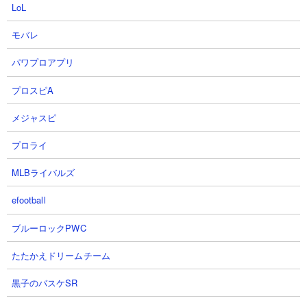
通常3,000円かかるコストは本能で2,250円まで下げることができ
LoL
ます。なので序盤から強めな敵が迫ってくるステージでも早期に
迎撃役として出撃が可能。混戦の中で資金難に陥ったときでも少
モバレ
しだけ我慢すれば2,250円程度であれば捻出できるシチュエーショ
パワプロアプリ
ンも多く、逆転のきっかけになってくれることもしばしば。
プロスピA
また再生産時間も28秒強とかなり短いので、普通に戦っていても
ステージ上に2～3体存在させることができたりします。にゃんま
メジャスピ
複数体が金棒をぶんぶん振り回している光景は敵側に気の毒に思
ってしまうぐらいです。
プロライ
MLBライバルズ
４．攻撃力低下無効はかなり優秀
攻撃力低下妨害は中盤以降から使用する敵が増えてきますが、中
efootball
には天使ブッタのように10％にまで低下させてくるものもいて非
常に厄介です。ですがにゃんまはそういった妨害をものともせず
ブルーロックPWC
通常ダメージで殴り続けることができるます。
たたかえドリームチーム
黒子のバスケSR
５．波動軽減も地味に有効
本能で解放できる波動軽減は50％まで。無効ではないので過信は