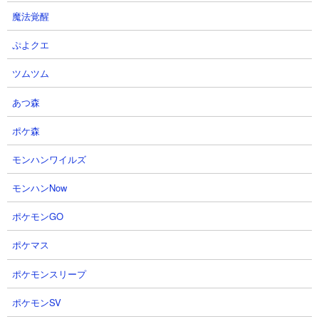
魔法覚醒
●獄炎鬼にゃんまの使い勝手
ぷよクエ
ツムツム
あつ森
ポケ森
モンハンワイルズ
モンハンNow
１．にゃんこ界隈ダントツDPSの単体アタッカー
ポケモンGO
何百と実装されてきた様々な特徴を持つにゃんこ達の中で、短時
間で莫大なダメージを叩き出せる生粋の短距離単体攻撃アタッカ
ポケマス
ー。Lv30でもその攻撃力は6万を超えます。それをたった2.27秒で
振り回し続けるのですから弱いわけがありません。レベルを上げ
ポケモンスリープ
て本能までしっかりと鍛え込んであげればとんでもない伸びしろ
を持っていて、ここまで壁を出して遠距離キャラで叩くというセ
ポケモンSV
オリー通りのプレイをしてきたプレイヤーにとって、にゃんまは