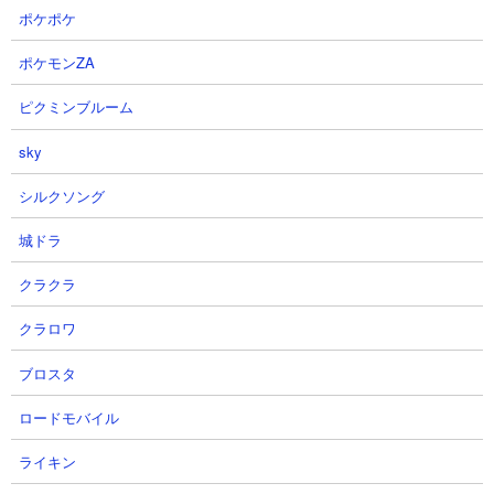
ポケポケ
新しいプレイスタイルを提示する画期的なキャラと言えるでしょ
う。
ポケモンZA
もちろん短射程アタッカーということでプレイヤースキルが問わ
ピクミンブルーム
れる部分はありますが、壁役や妨害役などのいろんなキャラを駆
使してうまくにゃんまの攻撃を当てていければ様々な難所ステー
sky
ジをクリアしていくことができるでしょう。
シルクソング
２．攻撃力上昇が発動するとさらにとんでもない破壊力
城ドラ
本能にて体力33%以下でMAX攻撃力が最大3倍になる特性が追加さ
れました。これによりLv30でもダメージは17万に届き、Lv60まで
クラクラ
上げて本能全解放してあれば40万を超えていきます。10秒ちょっ
クラロワ
とこのにゃんまが好きに暴れられれば敵のHPを200万削れる計
算。もちろん体力が削られている前提なのでそれほど攻撃機会は
ブロスタ
多く作れないかもですが、このたった一撃で戦局を大きく変える
力はとんでもないですね。
ロードモバイル
ライキン
３．コストも再生産速度も良好