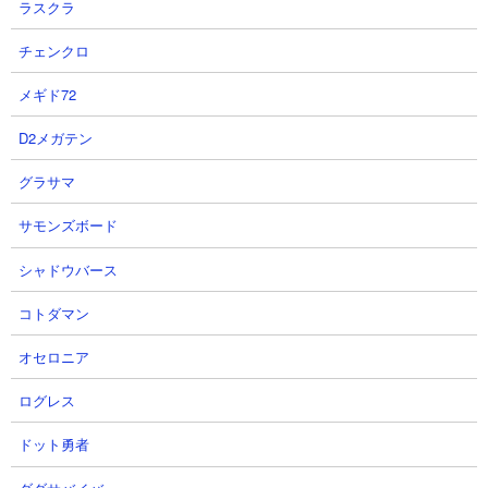
ラスクラ
● 獄炎鬼にゃんまの解説動画や活用シーン
１．Lv60本能全解放にゃんまの紹介
チェンクロ
２．にゃんまLv60＋17の破壊力
メギド72
３．異界にゃんこ塔40階でウララーをKBでハメる
D2メガテン
グラサマ
●獄炎鬼にゃんまの基本情報
サモンズボード
究極の強さを欲して奈落をさまよい
地獄の業火に焼かれた狂気のキャラクター
シャドウバース
単体攻撃を極め攻撃力がアップ
コトダマン
【入手方法】
オセロニア
超激ダイナマイツガチャの超激レアキャラ枠
（そのほか祭ガチャなどで排出）
ログレス
ドット勇者
【進化形態】
第1形態：鬼にゃんま