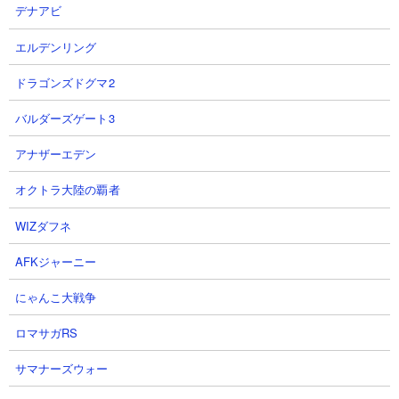
デナアビ
エルデンリング
ドラゴンズドグマ2
目次：
バルダーズゲート3
● 獄炎鬼にゃんまの基本情報
アナザーエデン
● 獄炎鬼にゃんまの使い勝手
１．にゃんこ界隈ダントツDPSの単体アタッカー
オクトラ大陸の覇者
２．攻撃力上昇が発動するとさらにとんでもない破壊力
WIZダフネ
３．コストも再生産速度も良好
４．攻撃力低下無効はかなり優秀
AFKジャーニー
５．波動軽減も地味に有効
６．高い攻撃力によるKBハメが入りやすい
にゃんこ大戦争
● 獄炎鬼にゃんまにキャッツアイを使う優先度は？
ロマサガRS
● 獄炎鬼にゃんまが被ったときはプラス値？それともNP？
● 獄炎鬼にゃんまの本能の優先順位は？
サマナーズウォー
● 獄炎鬼にゃんまには本能玉何つける？