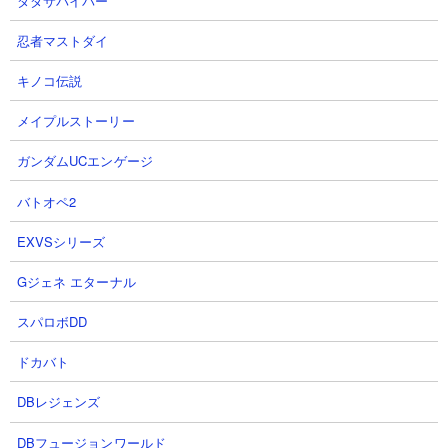
ダダサバイバー
第2形態：鬼神にゃんま
忍者マストダイ
第3形態：獄炎鬼にゃんま
第4形態：未実装
キノコ伝説
メイプルストーリー
【にゃんコンボ】
ガンダムUCエンゲージ
バトオペ2
EXVSシリーズ
【獄炎鬼にゃんま状態でのステータス】
Gジェネ エターナル
スパロボDD
ドカバト
DBレジェンズ
DBフュージョンワールド