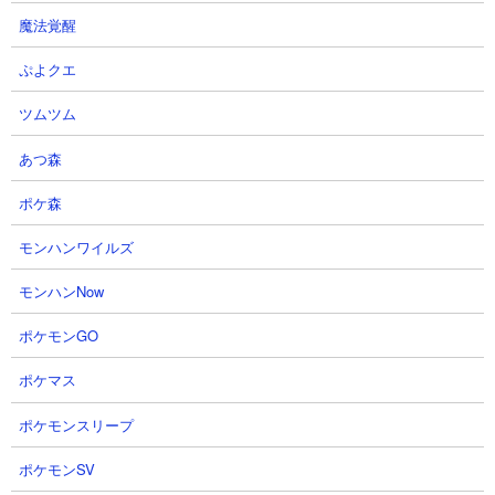
魔法覚醒
２．チャンクベースを使う
ぷよクエ
マイクラ解析サイトのチャンクベースを使えば荒廃したポータル
の位置は簡単に特定ができます。画像は私がプレイしているワー
ツムツム
ルドのものですが、ネザーゲートの紫色のアイコンが荒廃したポ
ータルの位置を示しています。ただ外部ツールを使ったちょっと
あつ森
邪道な方法なので使うかどうかは自分のプレイスタイルと相談し
てみてください。
ポケ森
モンハンワイルズ
モンハンNow
ポケモンGO
ポケマス
ポケモンスリープ
ポケモンSV