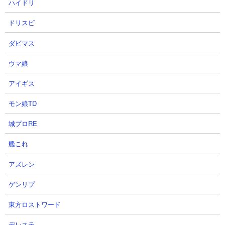
ハイドリ
（ごくまれに他のブロックで潰されて存在しないことも）
ドリスピ
もし見当たらない場合は他のブロックで隠れてしまっていること
が多いので、破壊して埋もれていないか探してみましょう。この
ダビマス
とき余計なブロックを壊してチェストにマグマが流れ込んでしま
わないよう注意です。
ウマ娘
アイギス
モン娘TD
荒廃したポータルで入手できるアイテム
城プロRE
艦これ
アズレン
ゲンリプ
東方ロストワード
【チェストから】
デレステ