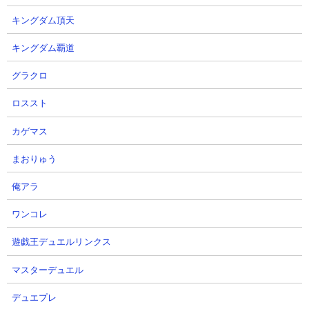
キングダム頂天
キングダム覇道
↑海中で発見した荒廃したポータル
グラクロ
ロススト
カゲマス
まおりゅう
俺アラ
ワンコレ
遊戯王デュエルリンクス
↑ネザーで発見した荒廃したポータル
マスターデュエル
デュエプレ