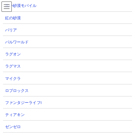
コ
ナ
黒い砂漠モバイル
ン
ビ
テ
ゲ
紅の砂漠
ン
ー
ツ
シ
パリア
【マイクラ】荒廃したポータルの見つけ方と手に入
へ
ョ
るアイテム
ス
ン
パルワールド
キ
に
ッ
移
ラグオン
プ
動
TOP
マイクラ
【マイクラ】荒廃したポータルの見つけ方と手に入るアイテム
ラグマス
マイクラ
荒廃したポータルの見つけ方と手に入るアイテム
ロブロックス
ファンタジーライフi
ティアキン
ゼンゼロ