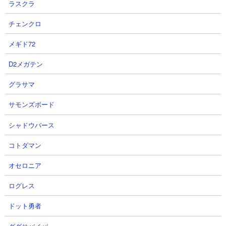
ラスクラ
チェンクロ
メギド72
D2メガテン
グラサマ
サモンズボード
荒廃したポータルは「太古に存在したけど荒廃して壊れてしまっ
たネザーゲート」みたいなものです。黒曜石で組んだ枠がある程
シャドウバース
度残っており、その周囲には石レンガや、マグマブロック、マグ
コトダマン
マ、金ブロック、ネザーレンガなどが生成されています。また高
確率でチェストも1つ生成されていて、金関連のアイテムやネザー
オセロニア
特有のブロックなどが手に入ったりします。
ログレス
ドット勇者
荒廃したポータルの見つけ方