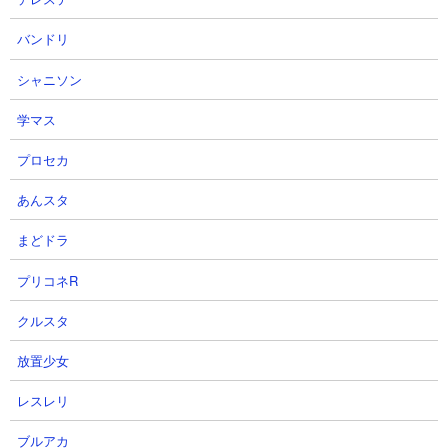
・火打石
バンドリ
・火打石と打ち金
・ファイヤーチャージ
シャニソン
・黒曜石
・鉄塊
学マス
・金塊
・金インゴット
プロセカ
・金ブロック
あんスタ
・金のリンゴ
・エンチャントされた金のリンゴ
まどドラ
・金のニンジン
・輝くスイカ
プリコネR
・金の剣（エンチャント付きの場合あり）
・金の斧（エンチャント付きの場合あり）
クルスタ
・金のツルハシ（エンチャント付きの場合あり）
放置少女
・金のシャベル（エンチャント付きの場合あり）
・金のクワ（エンチャント付きの場合あり）
レスレリ
・金のヘルメット（エンチャント付きの場合あり）
・金のチェストプレート（エンチャント付きの場合あり）
ブルアカ