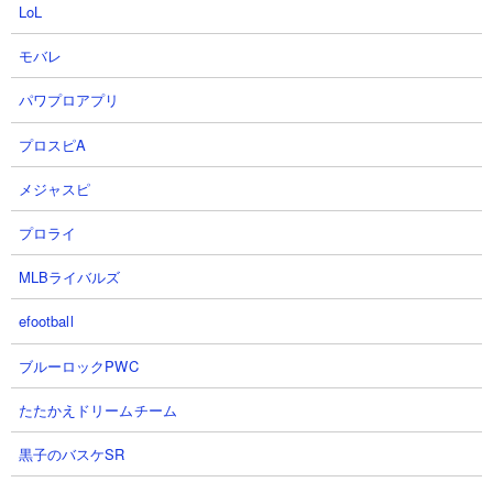
LoL
マは誤って触れてしまうと序盤の貧弱な装備では致命傷になりか
ねません。近づく前に破壊したり土などで埋めてしまうようにし
モバレ
ましょう。もしバケツを持っているならマグマは水をかけて黒曜
石に変えてしまうのも手です。
パワプロアプリ
プロスピA
メジャスピ
プロライ
MLBライバルズ
efootball
ブルーロックPWC
たたかえドリームチーム
黒子のバスケSR
荒廃したポータルには1つのチェストが生成されます。