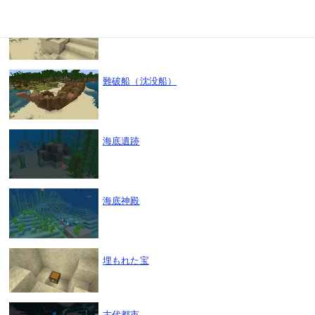
砂漠の井戸
難破船（沈没船）
海底遺跡
海底神殿
埋もれた宝
古代都市