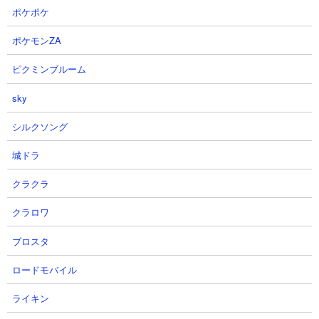
ポケポケ
ポケモンZA
荒廃したポータルの構造や仕掛け
ピクミンブルーム
sky
シルクソング
城ドラ
クラクラ
クラロワ
ブロスタ
荒廃したポータルは小さな建造物で、せいぜい10ブロック四方程
ロードモバイル
度のサイズ感しかありません。特別何かギミックや強敵が待ち構
えているわけではありませんので安心して探索しましょう。
ライキン
ただしマグマブロックは上に乗るとダメージを受けますし、マグ