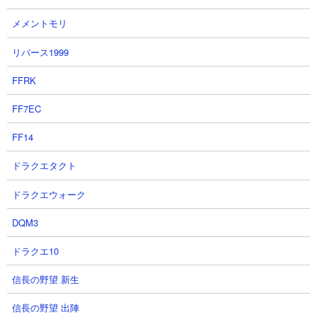
・金のレギンス（エンチャント付きの場合あり）
・金のブーツ（エンチャント付きの場合あり）
メメントモリ
・金の馬鎧
リバース1999
・感圧板（軽）
・時計
FFRK
・鐘
FF7EC
以上のアイテムがチェストから手に入ります。
FF14
ネザーに関係する建造物だけあって金関連のアイテムが多く手に
入ります。一番の大当たりはクラフト不可で他でもなかなか手に
ドラクエタクト
入らないエンチャント金リンゴでしょうか。それ以外にも金ブロ
ック、金ニンジン、ファイヤーチャージなど希少価値の高いもの
ドラクエウォーク
がラインナップされた魅力的なチェストです。
DQM3
またチェスト以外でも、ダイヤのツルハシを持っているのであれ
ばネザーゲートの枠を構成している黒曜石と泣く黒曜石、鉄以上
ドラクエ10
のツルハシを持っているなら金ブロックも破壊して持ち帰ると良
いでしょう。特に泣く黒曜石はこことピグリン交易でしか手に入
信長の野望 新生
らないブロックです。
信長の野望 出陣