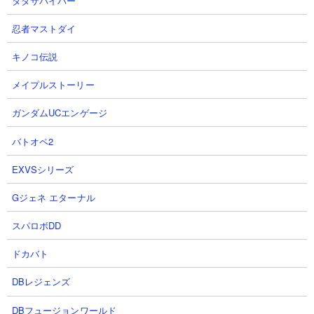
ダダサバイバー
１．とにかく歩き回って探す
忍者マストダイ
荒廃したポータルはほぼすべてのバイオームで形成されます。草
原や森の中にポツンと佇むように建っているときもありますし、
キノコ伝説
海上に孤島のように形成されているときもあれば、海底もしくは
メイプルストーリー
地中の洞窟内に形成される場合もあります。
生成確率はそれなりに高く、さらに見通しの良い場所に形成され
ガンダムUCエンゲージ
れば遠距離からでも目立っていて発見しやすいため、探検で遠出
バトオペ2
した場合はちょくちょく見つけることができます。ただ特定のバ
イオームに出現するわけではないので、逆に狙って探そうとする
EXVSシリーズ
と意外に見当たらないことも。標高が高いポジションに移動して
周りを見渡したり、エリトラで飛行することで発見確率は上げる
Gジェネ エターナル
ことができます。
スパロボDD
またオーバーワールドだけでなく、ネザーでも荒廃したポータル
は生成されます。その場合は石レンガだった部分はブラックスト
ドカバト
ーンで形成されるように置き換わっています。
DBレジェンズ
DBフュージョンワールド