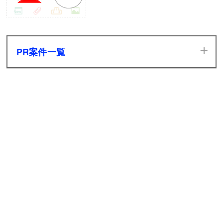
PR案件一覧
当サイトのPR案件です。ぜひ一度プレイしてみてください。
発生した広告収入は全てサイトの維持管理費用に充てさせて
いただきます。
原神
ライフアフター