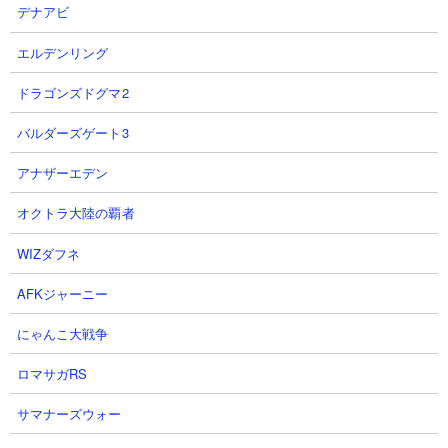
デナアビ
エルデンリング
ドラゴンズドグマ2
バルダーズゲート3
目次：
アナザーエデン
荒廃したポータルとは？
荒廃したポータルの見つけ方
オクトラ大陸の覇者
１．とにかく歩き回って探す
WIZダフネ
２．チャンクベースを使う
荒廃したポータルの構造や仕掛け
AFKジャーニー
荒廃したポータルで入手できるアイテム
にゃんこ大戦争
荒廃したポータル まとめ
ロマサガRS
サマナーズウォー
荒廃したポータルとは？