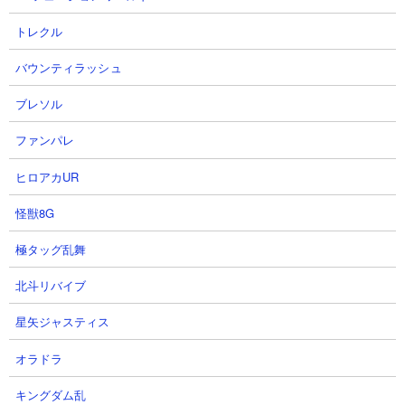
トレクル
バウンティラッシュ
ブレソル
ファンパレ
ヒロアカUR
↑洞窟の中で発見した荒廃したポータル
怪獣8G
極タッグ乱舞
北斗リバイブ
星矢ジャスティス
オラドラ
キングダム乱