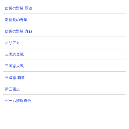
信長の野望 覇道
荒廃したポータル まとめ
新信長の野望
信長の野望 真戦
オリアカ
三国志真戦
三国志大戦
三國志 覇道
新三國志
荒廃したポータルは冒険の最中に比較的遭遇しやすく、さらに手
ゲーム情報総合
に入るアイテムも魅力的なスポットです。特に黒曜石は将来的に
ネザーゲートを作るために多く必要になるので、ダイヤのツルハ
シがある場合はしっかり回収しておきましょう。ダイヤのツルハ
シをまだ持っていない場合も座標を覚えて後々再訪すればOKで