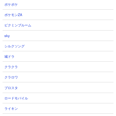
ポケポケ
【俺アラ】光の工房リニューア
【俺アラ】牙の君主アダン討伐 惨
ル！エシル10段階攻略方法解説！
劇の始まり 欲望が渦巻く島
ポケモンZA
知能700の理由は！？様々なボス
Hidden11,12 ストーリー攻略 俺だ
に挑戦できるようになってより面
けレベルアップな件 ARISE
ピクミンブルーム
白くなった！【俺だけレベルアッ
プリンしょうた (PURIN SHOTA
プな件・ARISE・公認クリエイタ
GAMING)さん
sky
ー】
2026.08.01 22:16（6日前）
シルクソング
OhchiGameSさん
2026.08.02 20:49（5日前）
城ドラ
クラクラ
17
18
クラロワ
ブロスタ
ロードモバイル
【俺アラ】影の君主！入手方法&
【俺レベ】俺だけレベルアップな
ライキン
無課金完凸方法解説！スキル回し
件 外伝8話/アニメ/ストーリー/水