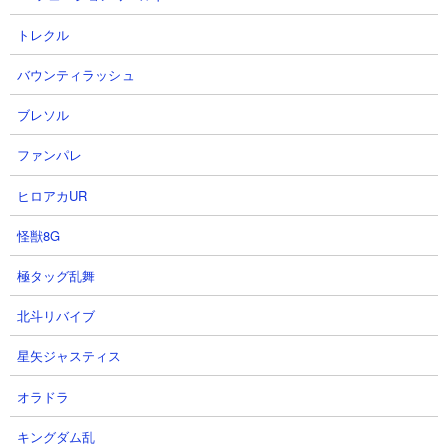
2026.08.05 12:00（2日前）
OhchiGameSさん
トレクル
2026.08.04 20:22（3日前）
バウンティラッシュ
9
10
ブレソル
ファンパレ
ヒロアカUR
怪獣8G
【俺アラ】影の君主が遂に実装！
【俺だけレベルアップな件：
極タッグ乱舞
無課金完凸可能！ガチャは常設オ
ARISE】影の君主PV
ープンで期限なし！水篠旬の最強
俺だけレベルアップな件:ARISE公式
北斗リバイブ
の姿を体験しよう！！！【俺だけ
さん
レベルアップな件・ARISE・公認
2026.08.04 14:00（3日前）
星矢ジャスティス
クリエイター】#shorts
OhchiGameSさん
オラドラ
2026.08.04 17:40（3日前）
キングダム乱