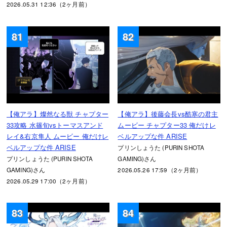
2026.05.31 12:36（2ヶ月前）
81
82
【俺アラ】燦然なる獣 チャプター
【俺アラ】後藤会長vs酷寒の君主
33攻略 水篠旬vsトーマスアンド
ムービー チャプター33 俺だけレ
レイ&右京隼人 ムービー 俺だけレ
ベルアップな件 ARISE
ベルアップな件 ARISE
プリンしょうた (PURIN SHOTA
プリンしょうた (PURIN SHOTA
GAMING)さん
GAMING)さん
2026.05.26 17:59（2ヶ月前）
2026.05.29 17:00（2ヶ月前）
83
84