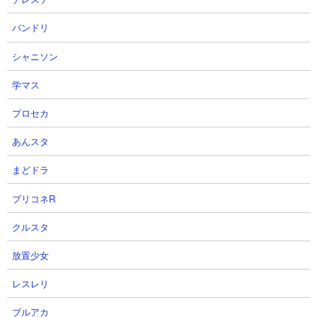
23
24
バンドリ
シャニソン
学マス
プロセカ
#俺アラ【光の工房】エシル（俺
#俺アラ【俺だけレベルアップな
あんスタ
だけレベルアップな件：ARISE/公
件：ARISE】#342 おつかれさん
認クリエイター）
（俺だけレベルアップな件：
まどドラ
ARISE/公認クリエイター）
ぶーたんのゲーム部屋さん
2026.07.31 18:00（7日前）
ぶーたんのゲーム部屋さん
プリコネR
2026.07.31 02:08（8日前）
クルスタ
25
26
放置少女
レスレリ
ブルアカ