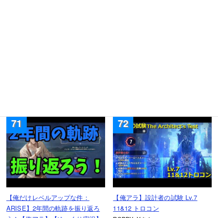
【俺だけレベルアップな件：
【俺だけレベルアップな件：
ARISE】ハンタープロフィール：
ARISE】水篠旬が他の武器を使う
黎明の剣・劉志剛
としたら…？ #22 ソーマ＆アスラ
俺だけレベルアップな件:ARISE公式
俺だけレベルアップな件:ARISE公式
さん
さん
2026.06.09 14:00（1ヶ月前）
2026.06.08 14:00（1ヶ月前）
71
72
【俺だけレベルアップな件：
【俺アラ】設計者の試験 Lv.7
ARISE】2年間の軌跡を振り返ろ
11&12 トロコン