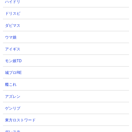
aaaaaaaaaaaaさん
2026.08.01 12:00（6日前）
ハイドリ
2026.08.01 12:21（6日前）
ドリスピ
21
22
ダビマス
ウマ娘
アイギス
モン娘TD
【俺アラ】最上真が超絶バランス
【俺レベ】俺だけレベルアップな
城プロRE
調整！本命はクリストファー・リ
件 外伝7話/アニメ/ストーリー/水
ードの大幅強化！イスラはアグネ
篠旬と白川大虎はハンター凶暴化
艦これ
ス・リベラを使いやすくする仕様
現象の解決に挑む【Solo
アズレン
になったぞ！！！【俺だけレベル
Leveling】【나혼자만레벨업】
アップな件・ARISE・公認クリエ
MOBgame 【俺アラ】さん
ゲンリプ
イター】
2026.07.31 18:10（7日前）
OhchiGameSさん
東方ロストワード
2026.08.01 05:03（7日前）
デレステ