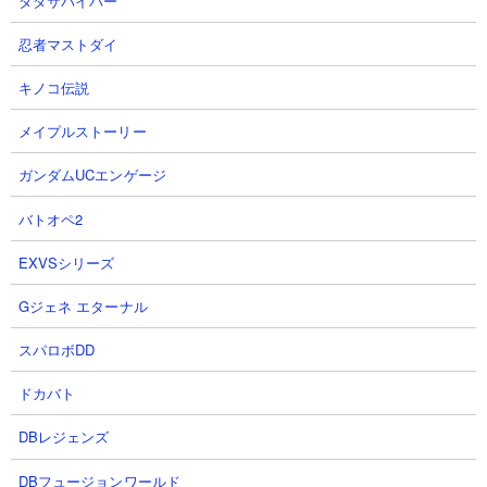
ダダサバイバー
発動条件をしっかりと把握してお
編成攻略ポイント解説！実戦動画
こう！！！【俺だけレベルアップ
で詳細チェック！！【俺だけレベ
忍者マストダイ
な件・ARISE・公認クリエイタ
ルアップな件・ARISE・公認クリ
ー】
エイター】
キノコ伝説
OhchiGameSさん
OhchiGameSさん
2026.08.06 18:42（1日前）
2026.08.05 20:27（2日前）
メイプルストーリー
ガンダムUCエンゲージ
7
8
バトオペ2
EXVSシリーズ
Gジェネ エターナル
スパロボDD
【俺アラ】新継承者「影の君主：
【俺アラ】影の君主完凸完了！実
水篠旬」登場!!イベントで母体確
力をお披露目します！使いどころ
ドカバト
保＆常設ガチャで無課金でも安心
や完凸を急ぐ必要はあるのかなど
して完凸可能!!【俺だけレベルア
徹底解説！！！【俺だけレベルア
DBレジェンズ
ップな件ARISE】
ップな件・ARISE・公認クリエイ
DBフュージョンワールド
ター】
MOBgame 【俺アラ】さん