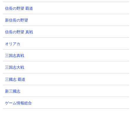
力強い日差し「桐嶋玲奈」
俺だけレベルアップな件:ARISE公式
信長の野望 覇道
さん
俺だけレベルアップな件:ARISE公式
2026.07.30 11:12（8日前）
さん
新信長の野望
2026.07.30 10:30（8日前）
信長の野望 真戦
29
30
オリアカ
三国志真戦
三国志大戦
三國志 覇道
#俺アラ【俺だけレベルアップな
【俺アラ】光の工房レギア攻略！
新三國志
件：ARISE】#341 アプデ情報
攻略において｢継承者ミロ/影の君
（俺だけレベルアップな件：
主：水篠旬｣の戦闘力の影響力を
ゲーム情報総合
ARISE/公認クリエイター）
検証【俺だけレベルアップな件
ARISE】
ぶーたんのゲーム部屋さん
2026.07.29 09:39（9日前）
MOBgame 【俺アラ】さん
2026.07.29 09:00（9日前）