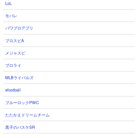
LoL
や使い方についても紹介！水篠旬
篠旬と牙の君主アダン【Solo
の最高の姿を今すぐ体験しよ
Leveling】【나혼자만레벨업】
モバレ
う！！！【俺だけレベルアップな
MOBgame 【俺アラ】さん
件・ARISE・公認クリエイター】
2026.08.01 18:00（6日前）
パワプロアプリ
OhchiGameSさん
2026.08.01 19:21（6日前）
プロスピA
メジャスピ
19
20
プロライ
MLBライバルズ
efootball
ブルーロックPWC
2:36 Speedrun 光の工房エシル
【俺アラ】ギルドボス「女王ア
WOLB Esil/光の工房 バラン
リ」の激怒数が激変!? 検証で判明
たたかえドリームチーム
WOLB Baran【俺アラ/俺だけレベ
した新しいメタ宝石とは!!【俺だ
ルアップな件:ARISE/Solo
けレベルアップな件ARISE】
黒子のバスケSR
Leveling: Arize】
MOBgame 【俺アラ】さん