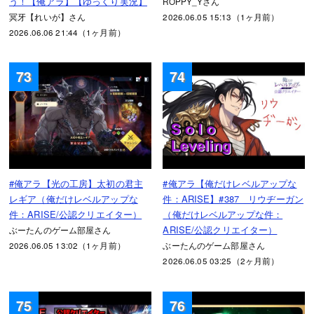
う！【俺アラ】【ゆっくり実況】
ROPPY_Yさん
冥牙【れいが】さん
2026.06.05 15:13（1ヶ月前）
2026.06.06 21:44（1ヶ月前）
73
74
#俺アラ【光の工房】太初の君主
#俺アラ【俺だけレベルアップな
レギア（俺だけレベルアップな
件：ARISE】#387 リウヂーガン
件：ARISE/公認クリエイター）
（俺だけレベルアップな件：
ARISE/公認クリエイター）
ぶーたんのゲーム部屋さん
2026.06.05 13:02（1ヶ月前）
ぶーたんのゲーム部屋さん
2026.06.05 03:25（2ヶ月前）
75
76