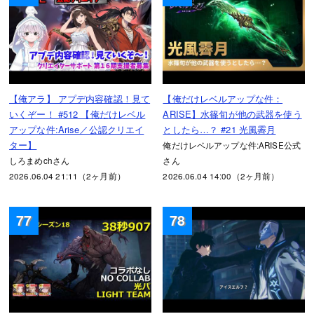
【俺アラ】 アプデ内容確認！見て
【俺だけレベルアップな件：
いくぞー！ #512 【俺だけレベル
ARISE】水篠旬が他の武器を使う
アップな件:Arise／公認クリエイ
としたら…？ #21 光風霽月
ター】
俺だけレベルアップな件:ARISE公式
しろまめchさん
さん
2026.06.04 21:11（2ヶ月前）
2026.06.04 14:00（2ヶ月前）
77
78