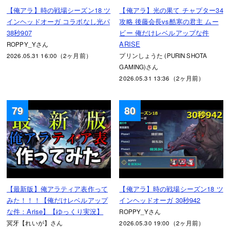
【俺アラ】時の戦場シーズン18 ツ
【俺アラ】光の果て チャプター34
インヘッドオーガ コラボなし光パ
攻略 後藤会長vs酷寒の君主 ムー
38秒907
ビー 俺だけレベルアップな件
ARISE
ROPPY_Yさん
2026.05.31 16:00（2ヶ月前）
プリンしょうた (PURIN SHOTA
GAMING)さん
2026.05.31 13:36（2ヶ月前）
79
80
【最新版】俺アラティア表作って
【俺アラ】時の戦場シーズン18 ツ
みた！！！【俺だけレベルアップ
インヘッドオーガ 30秒942
な件：Arise】【ゆっくり実況】
ROPPY_Yさん
冥牙【れいが】さん
2026.05.30 19:00（2ヶ月前）