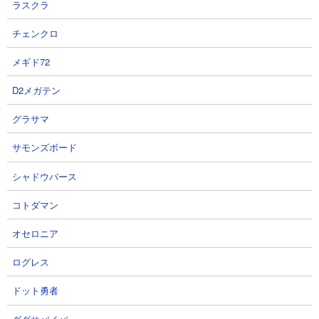
ラスクラ
介！8月の新キャラ！光属性バス
おすすめアーティファクト（セッ
ターは観月絵里で確定！新コンテ
ト効果）を紹介！【俺だけレベル
チェンクロ
ンツ追加や大量バランス調整で大
アップな件：ARISE】
きな変化あり！！！【俺だけレベ
ニャン速ちゃんねるさん
メギド72
ルアップな件・ARISE・公認クリ
2026.08.07 08:24（1日前）
D2メガテン
エイター】
OhchiGameSさん
グラサマ
2026.08.07 18:11（14時間前）
サモンズボード
5
6
シャドウバース
コトダマン
オセロニア
ログレス
【俺アラ】桐嶋玲奈が早くも上方
【俺アラ】影の君主ギルボスでは
ドット勇者
修正！水篠旬への超絶バフが可能
最強だった！30秒で約8000億ダメ
に！しかし注意点あり！バフ適応
ージ！ギルドボス女王アリ闇属性