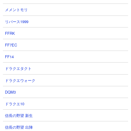
メメントモリ
エシルの方が強い Esil is stronger
【俺アラ】最強の新キャラ!!火属
リバース1999
than Baran/光の工房 バラン
性の次世代型サポーター「桐嶋玲
WOLB Baran【俺アラ/俺だけレベ
奈」狙ってガチャ!!【俺だけレベ
FFRK
ルアップな件:ARISE/Solo
ルアップな件ARISE】
Leveling: Arize】
MOBgame 【俺アラ】さん
FF7EC
aaaaaaaaaaaaさん
2026.07.30 17:00（8日前）
FF14
2026.07.30 21:11（8日前）
ドラクエタクト
27
28
ドラクエウォーク
DQM3
ドラクエ10
信長の野望 新生
【俺だけレベルアップな件：
【俺だけレベルアップな件：
ARISE】影の君主PV
ARISE】ハンタ－プロフィール：
信長の野望 出陣