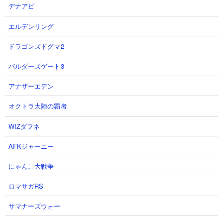
デナアビ
エルデンリング
ドラゴンズドグマ2
1:39 (1:27 Possible) Speedrun 光
【俺アラ】桐嶋玲奈ガチャ200連
バルダーズゲート3
の工房エシル WOLB Esil/光の工
してみた。俺だけレベルアップな
房 バラン WOLB Baran【俺ア
件 ARISE
アナザーエデン
ラ/Solo Leveling: Arize】
プリンしょうた (PURIN SHOTA
aaaaaaaaaaaaさん
GAMING)さん
オクトラ大陸の覇者
2026.08.07 21:50（11時間前）
2026.08.07 20:45（12時間前）
WIZダフネ
3
4
AFKジャーニー
にゃんこ大戦争
ロマサガRS
サマナーズウォー
【俺アラ】新交換コード1つ紹
【俺アラ】桐嶋玲奈の性能評価・