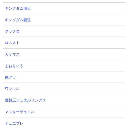
11
12
キングダム頂天
キングダム覇道
グラクロ
ロススト
【俺アラ】光の工房 白炎の君主バ
【俺アラ】4日間限定「支援継
カゲマス
ラン 悪魔城・外城 10段階 エシル
続」対応必須！4つの限定コード
攻略| パーティー戦闘力750万＆継
を受取ろう！次回パートナークリ
まおりゅう
承者：影の君主無しでクリア！
エイタープラスサポータ特典配布
【俺だけレベルアップな件
日告知！【俺だけレベルアップな
俺アラ
ARISE】
件・ARISE・公認クリエイター】
ワンコレ
MOBgame 【俺アラ】さん
OhchiGameSさん
2026.08.04 11:54（3日前）
2026.08.03 21:30（4日前）
遊戯王デュエルリンクス
マスターデュエル
13
14
デュエプレ