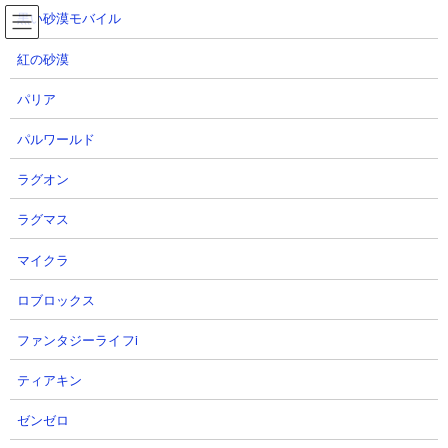
コ
ナ
黒い砂漠モバイル
ン
ビ
テ
ゲ
紅の砂漠
ン
ー
ツ
シ
パリア
へ
ョ
俺アラ YouTube動画まとめ100件
ス
ン
パルワールド
キ
に
ッ
移
ラグオン
プ
動
TOP
俺アラ
俺アラ YouTube動画まとめ100件
ラグマス
俺アラのYouTube配信者の最新動画100件
マイクラ
俺アラのYouTube配信者さん達の動画を、投稿が新しい順に100件まで
ロブロックス
リスト表示しています。
ファンタジーライフi
【データ取得日時】2026.08.08 08:52:41
ティアキン
1
2
ゼンゼロ