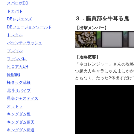
スパロボDD
ドカバト
３．購買部を牛耳る鬼 
DBレジェンズ
DBフュージョンワールド
【出撃メンバー】
トレクル
バウンティラッシュ
ブレソル
【攻略概要】
ファンパレ
「ネコレンジャー」さんの攻略
ヒロアカUR
つ超火力キャラにゃんまにかか
怪獣8G
ともなく、たった2体出すだけ
極タッグ乱舞
北斗リバイブ
星矢ジャスティス
オラドラ
キングダム乱
キングダム頂天
キングダム覇道