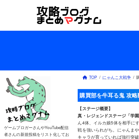
コ
ナ
ン
ビ
テ
ゲ
ン
ー
ツ
シ
へ
ョ
ス
ン
キ
に
ッ
移
プ
動
TOP
にゃんこ大戦争
購買部を牛耳る鬼 攻略
【ステージ概要】
真・レジェンドステージ「学
ん4体、イルカ娘5体を相手に
ゲームブロガーさんやYouTube配信
戦を強いられがち。にゃんまや
者さんの新規投稿をリスト化してお
キャラが育っていれば強行突