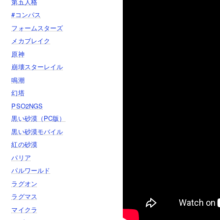
第五人格
#コンパス
フォームスターズ
メカブレイク
原神
崩壊スターレイル
鳴潮
幻塔
PSO2NGS
黒い砂漠（PC版）
黒い砂漠モバイル
紅の砂漠
パリア
パルワールド
ラグオン
ラグマス
マイクラ