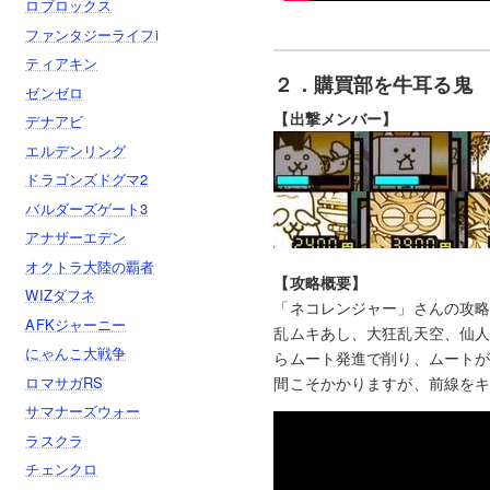
ロブロックス
ファンタジーライフi
ティアキン
２．購買部を牛耳る鬼 
ゼンゼロ
【出撃メンバー】
デナアビ
エルデンリング
ドラゴンズドグマ2
バルダーズゲート3
アナザーエデン
オクトラ大陸の覇者
【攻略概要】
WIZダフネ
「ネコレンジャー」さんの攻略
AFKジャーニー
乱ムキあし、大狂乱天空、仙人
にゃんこ大戦争
らムート発進で削り、ムート
ロマサガRS
間こそかかりますが、前線を
サマナーズウォー
ラスクラ
チェンクロ