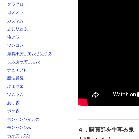
グラクロ
ロススト
カゲマス
まおりゅう
俺アラ
ワンコレ
遊戯王デュエルリンクス
マスターデュエル
デュエプレ
魔法覚醒
ぷよクエ
ツムツム
あつ森
ポケ森
モンハンワイルズ
モンハンNow
４．購買部を牛耳る鬼 
ポケモンGO
【出撃メンバー】