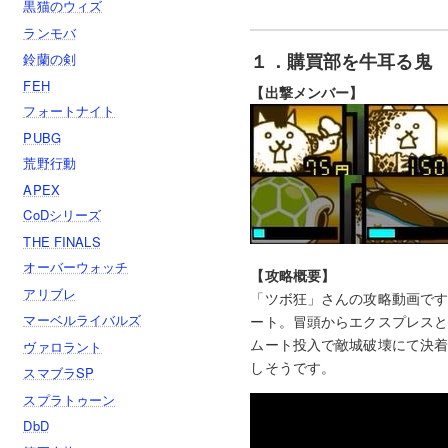
黒猫のウィズ
ランモバ
１．購買部を牛耳る鬼 
鈴蘭の剣
FEH
【出撃メンバー】
フォートナイト
PUBG
荒野行動
APEX
CoDシリーズ
THE FINALS
オーバーウォッチ
【攻略概要】
アリブレ
「ツボ狂」さんの攻略動画で
マーベルライバルズ
ート。冒頭からエクスプレス
ムート投入で敵城破壊にて決
ヴァロラント
しそうです。
スマブラSP
スプラトゥーン
DbD