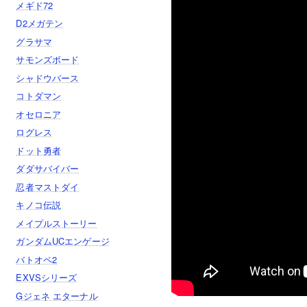
メギド72
D2メガテン
グラサマ
サモンズボード
シャドウバース
コトダマン
オセロニア
ログレス
ドット勇者
ダダサバイバー
忍者マストダイ
キノコ伝説
メイプルストーリー
ガンダムUCエンゲージ
バトオペ2
EXVSシリーズ
Gジェネ エターナル