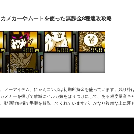
カメカーやムートを使った無課金8種速攻攻略
す。ノーアイテム、にゃんコンボは初期所持金を盛っています。残り枠
とカメカーを投げて敵城にイルカ娘をはりつけにして、ある程度量産キ
着、動画詳細欄で手順を解説してくれていますが、かなり複雑な上に運