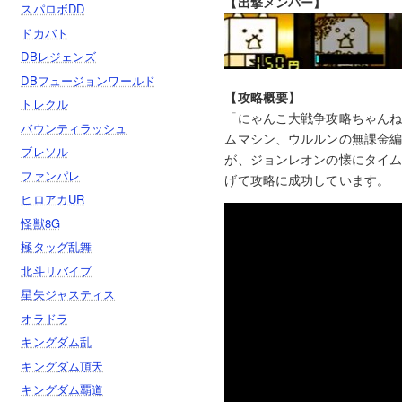
【出撃メンバー】
スパロボDD
ドカバト
DBレジェンズ
DBフュージョンワールド
【攻略概要】
トレクル
「にゃんこ大戦争攻略ちゃんね
バウンティラッシュ
ムマシン、ウルルンの無課金
ブレソル
が、ジョンレオンの懐にタイ
ファンパレ
げて攻略に成功しています。
ヒロアカUR
怪獣8G
極タッグ乱舞
北斗リバイブ
星矢ジャスティス
オラドラ
キングダム乱
キングダム頂天
キングダム覇道