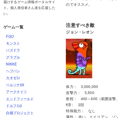
届けするゲーム情報ポータルサイ
のでオススメ。
ト。個人発信者さん達を応援した
い。
注意すべき敵
ゲーム一覧
ジョン・レオン
FGO
モンスト
パズドラ
グラブル
NIKKE
ヘブバン
カオゼロ
ペルソナ5X
体力： 3,000,000
アークナイツ
攻撃力： 3,500
射程： 400～600（範囲攻撃
エンドフィールド
KB： 2回
ドルフロ2
特殊能力： なし
白猫プロジェクト
属性： 赤い、エイリアン、ゾ