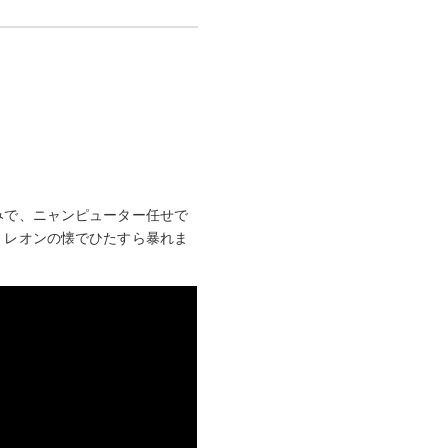
みで、ニャンピューター任せで
・レオンの懐でひたすら暴れま