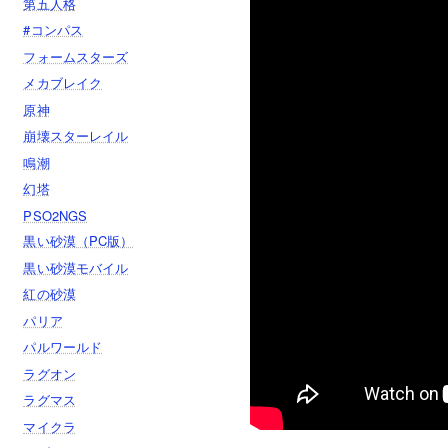
第五人格
#コンパス
フォームスターズ
メカブレイク
原神
崩壊スターレイル
鳴潮
幻塔
PSO2NGS
黒い砂漠（PC版）
黒い砂漠モバイル
紅の砂漠
パリア
パルワールド
ラグオン
ラグマス
マイクラ