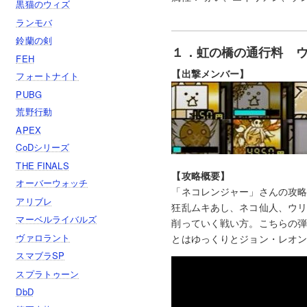
黒猫のウィズ
ランモバ
鈴蘭の剣
１．虹の橋の通行料 ウ
FEH
【出撃メンバー】
フォートナイト
PUBG
荒野行動
APEX
CoDシリーズ
THE FINALS
【攻略概要】
オーバーウォッチ
「ネコレンジャー」さんの攻略
アリブレ
狂乱ムキあし、ネコ仙人、ウリ
マーベルライバルズ
削っていく戦い方。こちらの弾
ヴァロラント
とはゆっくりとジョン・レオ
スマブラSP
スプラトゥーン
DbD