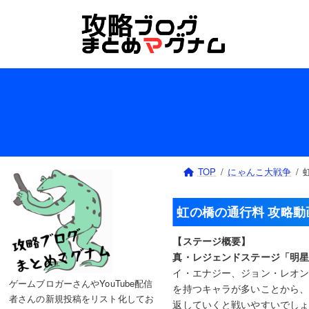
コ
ナ
ン
ビ
テ
ゲ
ン
ー
ツ
シ
へ
ョ
ス
ン
キ
に
ッ
移
プ
動
TOP
にゃんこ大戦争
虹の橋の通行料 攻略動
【ステージ概要】
真・レジェンドステージ「明
イ・エナジー、ジョン・レオン
ゲームブロガーさんやYouTube配信
を持つキャラが多いことから
者さんの新規投稿をリスト化してお
返していくと戦いやすいでし