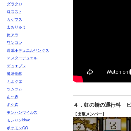
グラクロ
ロススト
カゲマス
まおりゅう
俺アラ
ワンコレ
遊戯王デュエルリンクス
マスターデュエル
デュエプレ
魔法覚醒
ぷよクエ
ツムツム
あつ森
４．虹の橋の通行料 
ポケ森
モンハンワイルズ
【出撃メンバー】
モンハンNow
ポケモンGO