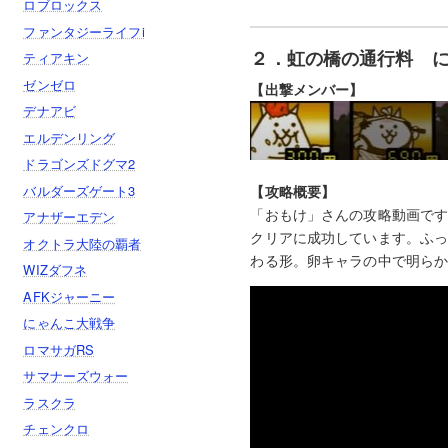
ロブロックス
ファンタジーライフi
２．虹の橋の通行料 に
ティアキン
ゼンゼロ
【出撃メンバー】
デナアビ
エルデンリング
ドラゴンズドグマ2
バルダーズゲート3
【攻略概要】
「おもけ」さんの攻略動画で
アナザーエデン
クリアに成功しています。ふ
オクトラ大陸の覇者
わる形。卵キャラの中で明ら
WIZダフネ
AFKジャーニー
にゃんこ大戦争
ロマサガRS
サマナーズウォー
ラスクラ
チェンクロ