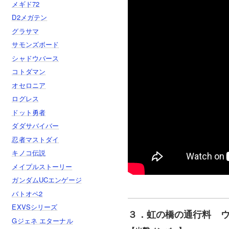
メギド72
D2メガテン
グラサマ
サモンズボード
シャドウバース
コトダマン
オセロニア
ログレス
ドット勇者
ダダサバイバー
忍者マストダイ
キノコ伝説
メイプルストーリー
ガンダムUCエンゲージ
バトオペ2
EXVSシリーズ
３．虹の橋の通行料 ウ
Gジェネ エターナル