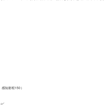
、感知射程150）
ンビ