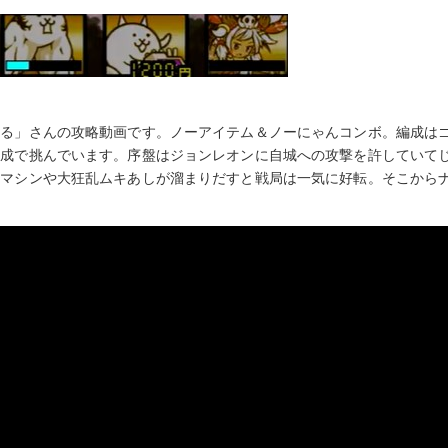
る」さんの攻略動画です。ノーアイテム＆ノーにゃんコンボ。編成はゴ
編成で挑んでいます。序盤はジョンレオンに自城への攻撃を許していて
ムマシンや大狂乱ムキあしが溜まりだすと戦局は一気に好転。そこから