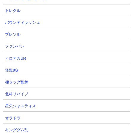
トレクル
バウンティラッシュ
ブレソル
ファンパレ
ヒロアカUR
怪獣8G
極タッグ乱舞
２．蒼き本能の秘境 ムキあし3種を使った無課金
北斗リバイブ
攻略
星矢ジャスティス
【出撃メンバー】
オラドラ
キングダム乱