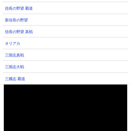
信長の野望 覇道
新信長の野望
【攻略概要】
信長の野望 真戦
「siku yoro 一周年」さんの攻略動画です。編成は大狂乱モヒ、ゴ
ム2種、ちびムキあし、漂流記、タコつぼ、ミズマリリン、メラバ
オリアカ
ーニング、トゲラン、8号機。どんな編成にしろ、ピクシーズが2
種含まれている時点でこのステージは安泰と言ってもいいかもし
三国志真戦
れませんね。
三国志大戦
三國志 覇道
新三國志
ゲーム情報総合