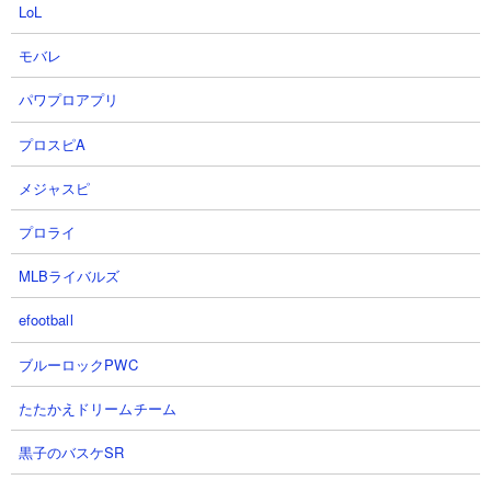
LoL
モバレ
【攻略概要】
パワプロアプリ
「にゃんこ大戦争 安定攻略」さんの攻略動画です。ブランカ、
マシン、メガロ、ギガボルト、エアフワンテといった対エイリア
プロスピA
ン超激レアキャラを盛り盛りにした編成。ギガボルトと漂流記を
出した時点でもう勝利が見えますね。対エイリアン超ダメージ大
メジャスピ
型キャラが2体も入っているだけあってさすがのパラサイトブンブ
ンも短時間で昇天しています。
プロライ
MLBライバルズ
efootball
ブルーロックPWC
たたかえドリームチーム
黒子のバスケSR