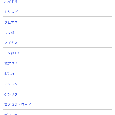
ハイドリ
ドリスピ
ダビマス
ウマ娘
５．蒼き本能の秘境 無課金編成5種で攻略
【出撃メンバー】
アイギス
モン娘TD
城プロRE
【攻略概要】
「マサシ」さんの攻略動画です。アイテムはネコボン使用。ゴム2
艦これ
種と、ムキあし、ちびムキあし、ゼリーフィッシュという無課金5
アズレン
種のみの編成。自城ギリギリに前線を張っての厳しい攻防にはな
りますが、ちびムキあしの吹っ飛ばしによりパラサイトブンブン
ゲンリプ
の進行をうまく防いでいます。キャプテンモグーの処理が終わっ
た段階で勝利が見え始め、そのまま危なげなくクリアです。
東方ロストワード
デレステ