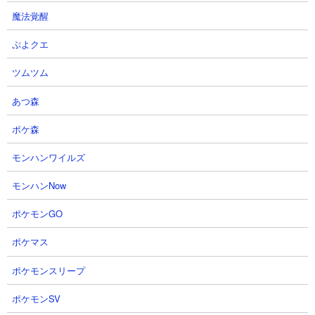
魔法覚醒
ぷよクエ
ツムツム
３．蒼き本能の秘境 ルミナリア1種で攻略
あつ森
【出撃メンバー】
ポケ森
モンハンワイルズ
【攻略概要】
モンハンNow
「じおんにゃんこ」さんの攻略動画です。ノーアイテム、ノーに
ゃんコンボでルミナリア1種だけを使用しています。超打たれ強い
ポケモンGO
と攻撃力ダウンの相乗効果で敵側の攻撃はほぼ無力化。1体目のル
ポケマス
ミナリアは溶かされますが、3体目を投入したあたりで敵のパラサ
イトブンブンが昇天してクリア確定。伝説レアの中でもかなりの
ポケモンスリープ
チートキャラですね。
ポケモンSV