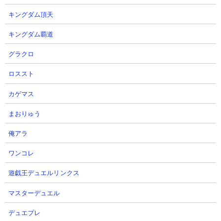
キングダム頂天
【攻略概要】
キングダム覇道
「29q」さんの攻略動画です。ノーアイテム、にゃんコンボでめっ
グラクロ
ぽう強い効果と体力と働きネコ初期レベルを盛っています。あと
はゴム2種とムキあし3種を採用。パラサイトブンブンの波動発生
ロススト
の運ゲー要素はありますが、壁2枚にムキあしやキンドラだけで十
分に抑え込めています。キャプテン・モグーが壊滅のタイミング
カゲマス
でヴァルキリーを投入、そのまま押し込んでクリアです。
まおりゅう
俺アラ
ワンコレ
遊戯王デュエルリンクス
マスターデュエル
デュエプレ