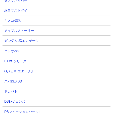
ダダサバイバー
忍者マストダイ
キノコ伝説
１．蒼き本能の秘境 ニャンピューター完全放置攻
略
メイプルストーリー
【出撃メンバー】
ガンダムUCエンゲージ
バトオペ2
EXVSシリーズ
【攻略概要】
「ニャンピューターラボ」さんの攻略動画です。サテライト、ム
Gジェネ エターナル
キあし、キュウべぇ、チャッソ、ギガボルトの5種のみを使ったニ
ャンピューター放置での攻略です。キャプテン・モグーの攻撃を
スパロボDD
意に介さないギガボルトが安定して敵の前線の動きを止めるので
かなり安定感があります。ギガボルトの対エイリアン処理能力の
ドカバト
高さをまじまじと実感できる攻略ですね。
DBレジェンズ
DBフュージョンワールド