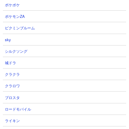
ポケポケ
ポケモンZA
ピクミンブルーム
sky
シルクソング
城ドラ
クラクラ
クラロワ
４．蒼き本能の秘境 対エイリアン大型キャラ盛り
盛りで攻略
ブロスタ
【出撃メンバー】
ロードモバイル
ライキン