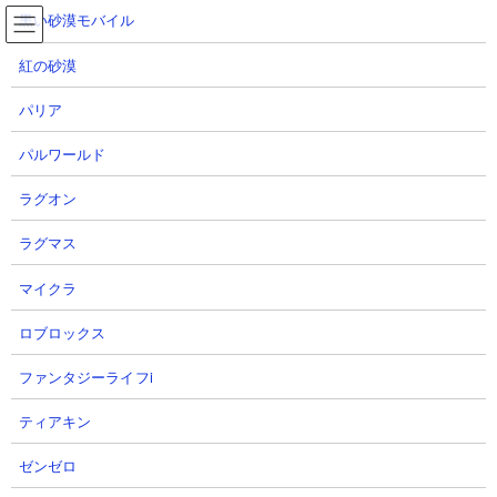
コ
ナ
黒い砂漠モバイル
ン
ビ
テ
ゲ
紅の砂漠
ン
ー
ツ
シ
パリア
へ
ョ
蒼き本能の秘境 超極ムズ 攻略動画集
ス
ン
パルワールド
キ
に
ッ
移
ラグオン
プ
動
TOP
にゃんこ大戦争
蒼き本能の秘境 超極ムズ 攻略動画集
ラグマス
マイクラ
蒼き本能の秘境 超極ムズ 攻略動画集
ロブロックス
【ステージ概要】
ファンタジーライフi
本能玉ステージ「蒼き本能の秘境」の「秘境の祠 超極ムズ」
はエ
イリアン属性オンリーの最上級ステージ。BOSSであるパラサイト
ティアキン
ブンブンはお金を貯める時間なく出現するので、比較的低コスト
な妨害キャラを用意していないと苦しい戦いになります。また3体
ゼンゼロ
出てくるキャプテン・モグーの攻撃で300～600射程のキャラは容