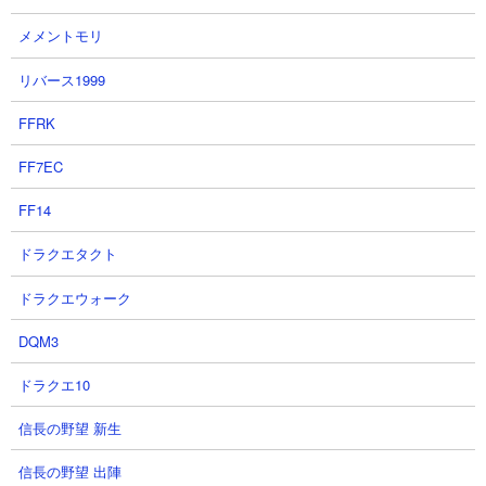
メメントモリ
リバース1999
FFRK
FF7EC
FF14
ドラクエタクト
ドラクエウォーク
DQM3
６．蒼き本能の秘境 ミズマリリンやメラバーニン
グを使った攻略
ドラクエ10
【出撃メンバー】
信長の野望 新生
信長の野望 出陣