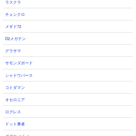
ラスクラ
射程： 200（範囲）
KB： 5回
チェンクロ
特殊能力： 5％の確率で波動レベル1を放つ
属性： エイリアン
メギド72
D2メガテン
グラサマ
キャプテン・モグー
サモンズボード
シャドウバース
コトダマン
体力： 192,000
オセロニア
攻撃力： 2,664（範囲）
射程： 300～600（感知射程300）
ログレス
KB： 2回
特殊能力： バリア（2,500以下ダメージ無効化）、30％の確率で
ドット勇者
攻撃した相手を後方にワープさせる
属性： スターエイリアン