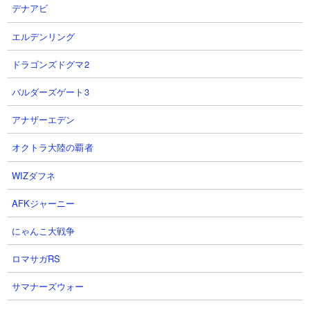
赦なくなぎ倒されてしまいます。メガロディーテなどは何もでき
デナアビ
ないまま封殺されるパターンが多いのでご注意を。
エルデンリング
ドラゴンズドグマ2
注意すべき敵
バルダーズゲート3
パラサイトブンブン
アナザーエデン
オクトラ大陸の覇者
WIZダフネ
AFKジャーニー
にゃんこ大戦争
ロマサガRS
体力： 2,250,000
サマナーズウォー
攻撃力： 26,664