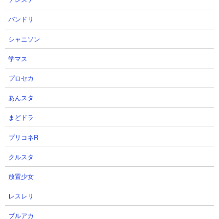
【攻略概要】
「ネコレンジャー」さんの攻略動画です。アイテムはネコボンを
バンドリ
使用、にゃんコンボは移動速度アップを積んでいます。残り2列目
シャニソン
の枠はごろにゃーん、エクスぷエス、研究家、スーパーカー、ム
ートの無課金編成。ごろにゃーんとエクスプレスのコンビでペン
学マス
ギンを撃破してムート発射。ギルティペンのデス烈波にはダメー
ジ軽減Sを装着することでムートを生存させ、あとはちびライオン
プロセカ
や研究家のシールドブレイクでネコ女王の攻撃を潰してその間に
あんスタ
ムートで削り切るという荒業。運要素もかなり大きいですが見事
それを乗り越えてクリアです。
まどドラ
プリコネR
クルスタ
放置少女
レスレリ
ブルアカ