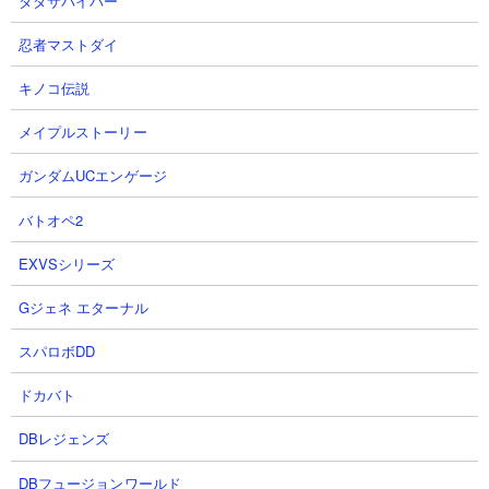
ダダサバイバー
体力： 980,000
忍者マストダイ
攻撃力： 31,500
射程： -630～620（全方位範囲攻撃）感知射程520
キノコ伝説
KB： 10回
特殊能力： 100％の確率で敵の動きを遅くする、100％の確率で
メイプルストーリー
射程1467.5の波動を放つ、悪魔シールドHP1,200,000（KBの度に
ガンダムUCエンゲージ
張り直す）
属性： 悪魔
バトオペ2
EXVSシリーズ
１．絶・誘惑のシンフォニー 第五番破綻調 極上
Gジェネ エターナル
や花山薫を使用した攻略
スパロボDD
【出撃メンバー】
ドカバト
DBレジェンズ
DBフュージョンワールド