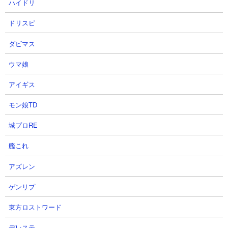
ハイドリ
ドリスピ
ダビマス
ウマ娘
アイギス
モン娘TD
城プロRE
４．絶・誘惑のシンフォニー 第五番破綻調 スー
パーカーやムートを使った無課金編成速攻攻略
艦これ
【出撃メンバー】
アズレン
ゲンリプ
東方ロストワード
デレステ