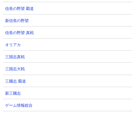
で稼いだ資金で早々と斎藤一を投入してギルティペンを始末しま
信長の野望 覇道
す。その後は壁役を連打しながら花山薫を接近させて2発ぶん殴ら
せればそれだけで試合終了。斎藤か花山がどちらか片方いるだけ
新信長の野望
でもかなり攻略難易度が下がります。
信長の野望 真戦
オリアカ
三国志真戦
三国志大戦
三國志 覇道
新三國志
ゲーム情報総合
６．絶・誘惑のシンフォニー 第五番破綻調 エク