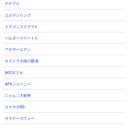
デナアビ
エルデンリング
ドラゴンズドグマ2
バルダーズゲート3
【ステージ概要】
アナザーエデン
降臨ステージ「絶・誘惑のシンフォニー」の「第五番破綻調 超極
ムズ」
の攻略動画まとめです。ボスの操られしネコ女王を含め、
オクトラ大陸の覇者
ギルティペン、カルピンチョ、ミッドナイトナカイ、師匠などの
取り巻きが時間沸きで出現します。取り巻きが面倒なラインナッ
WIZダフネ
プになっているせいでネコ女王に攻撃を当てづらいのが本当に厄
AFKジャーニー
介。シールド破壊要員はもちろん、波動か烈波か遠方範囲攻撃で
広範囲に敵のHPを削りにいけるアタッカーを入れて臨みましょ
にゃんこ大戦争
う。中でもギルティペンの容赦ない高頻度高火力攻撃がしんどい
ので、遠距離から悪魔属性のダメージを稼げるキャラは用意して
ロマサガRS
おいたほうが無難です。
サマナーズウォー
ステージクリアにて虚無僧ネコを第三形態のネコブラスバンドに