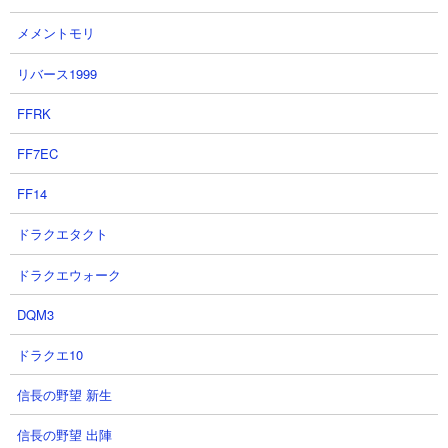
メメントモリ
リバース1999
FFRK
５．絶・誘惑のシンフォニー 第五番破綻調 斎藤
FF7EC
一や花山薫を使った攻略
FF14
【出撃メンバー】
ドラクエタクト
ドラクエウォーク
DQM3
ドラクエ10
【攻略概要】
「3にゃん」さんの攻略動画です。にゃんコンボは資金周りと研究
信長の野望 新生
力を盛っています。残り枠はムート、花山薫、コーン、カンカ
ン、極上、ムート、斎藤一。序盤から壁役を連打しつつカンカン
信長の野望 出陣