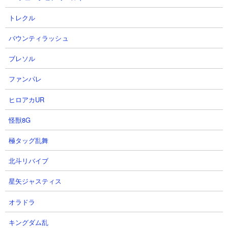
トレクル
【攻略概要】
「ネコレンジャー」さんの攻略動画です。前ステージに引き続き
バウンティラッシュ
このステージも花山薫の接待ステージ。にゃんコンボで強化した
花山でギルティペンを撃破。余計な雑魚をエクスプレスで処理し
ブレソル
て対赤用の壁として極上を出し、その後ろからネコ女王をワンパ
ファンパレ
ンして勝ち確。2ステージ続けてこんな攻略ができる花山薫はあら
ためてぶっ壊れキャラですね。。。
ヒロアカUR
怪獣8G
極タッグ乱舞
北斗リバイブ
星矢ジャスティス
オラドラ
キングダム乱