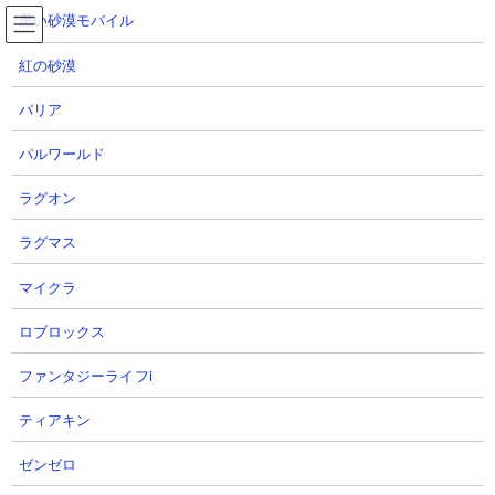
コ
ナ
黒い砂漠モバイル
ン
ビ
テ
ゲ
紅の砂漠
ン
ー
ツ
シ
パリア
へ
ョ
絶・誘惑のシンフォニー 第五番破綻調 攻略動画集
ス
ン
パルワールド
キ
に
ッ
移
ラグオン
プ
動
TOP
にゃんこ大戦争
絶・誘惑のシンフォニー 第五番破綻調 攻略動画集
ラグマス
マイクラ
絶・誘惑のシンフォニー 第五番破綻調 攻略動画集
ロブロックス
ファンタジーライフi
ティアキン
ゼンゼロ