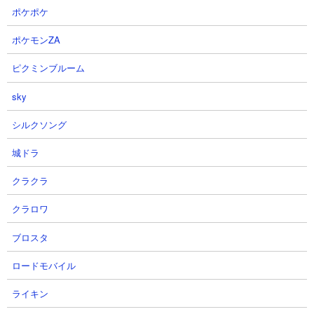
ポケポケ
ポケモンZA
ピクミンブルーム
sky
【攻略概要】
「みたま」さんの攻略動画です。アイテムはネコボンを使用。に
シルクソング
ゃんコンボは会計力アップ小を積んでいます。残り編成はにぎ
り、大狂乱ゴム、カンカン、黒イズ、ムート、真田幸村。開幕か
城ドラ
らカンカンを突っ込ませてペンギンを倒して資金を稼ぎ、ギルテ
ィペンには真田と黒イズのコンビを当てて処理。溜まった資金で
クラクラ
ムート出撃＆総攻撃で一気に敵城を破壊して速攻攻略を完成させ
クラロワ
ています。
ブロスタ
ロードモバイル
ライキン