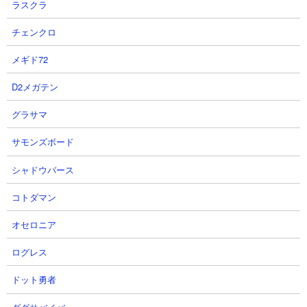
進化させる権利を得ることができます。虚無僧ネコはいまいち使
ラスクラ
いどころがありませんでしたが、第三形態で50％発動の小波動
チェンクロ
（確率でシールドブレイクも付与）がつくことで一気に価値が高
まります。今後の悪魔属性ステージにためにもぜひとも入手して
メギド72
おきましょう。
D2メガテン
グラサマ
注意すべき敵
操られしネコ女王
サモンズボード
シャドウバース
コトダマン
オセロニア
ログレス
ドット勇者