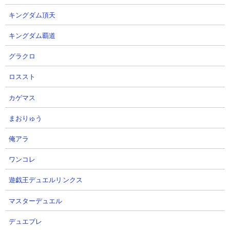
キングダム頂天
キングダム覇道
２．絶・誘惑のシンフォニー 第五番破綻調 ゼリ
グラクロ
ーまんじゅうやムートを使った攻略
ロススト
【出撃メンバー】
カゲマス
まおりゅう
【攻略概要】
俺アラ
「3にゃん」さんの攻略動画です。にゃんコンボはにゃんこ砲チャ
ージ速度アップを積んでいますが実質使用していません。アイテ
ワンコレ
ムはネコボンとスニャイパーを使用。残り枠はゼリーまんじゅ
う、ムート、エクスプレス、大狂乱ライオンの無課金編成での速
遊戯王デュエルリンクス
攻攻略。ゼリーまんじゅうを先頭に一気に敵城を総攻撃で落とし
にいっています。ギルティペンのデス烈波が味方に当たらない位
マスターデュエル
置に発動しなければいけないという厳しい運要素はありますが、
デュエプレ
無課金4種でこんなにあっさり速攻を完成させてしまうのは流石で