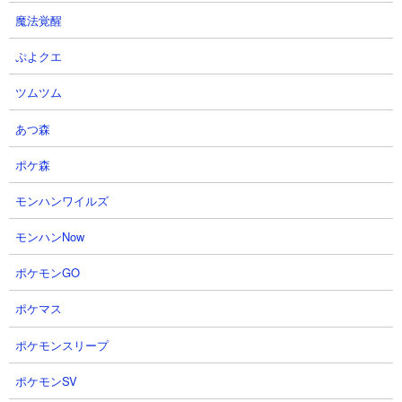
すね。動画後半では無課金速攻をもう1パターン収録しています。
魔法覚醒
ぷよクエ
ツムツム
あつ森
ポケ森
モンハンワイルズ
モンハンNow
ポケモンGO
ポケマス
３．絶・誘惑のシンフォニー 第五番破綻調 黒イ
ポケモンスリープ
ズやムートを使った速攻攻略
ポケモンSV
【出撃メンバー】