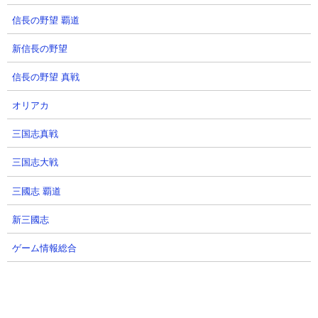
信長の野望 覇道
新信長の野望
信長の野望 真戦
オリアカ
三国志真戦
７．進撃のブラックホール極ムズ ニャンピュータ
三国志大戦
ー完全放置攻略
【出撃メンバー】
三國志 覇道
新三國志
ゲーム情報総合
【攻略概要】
「ニャンピュータラボ」さんの攻略動画です。デビルサイキッ
ク、ねこ＆キュゥべえ、ちびムキあし、ねこ漂流記の4体編成でニ
ャンピューターによる完全放置に成功しています。早い段階でね