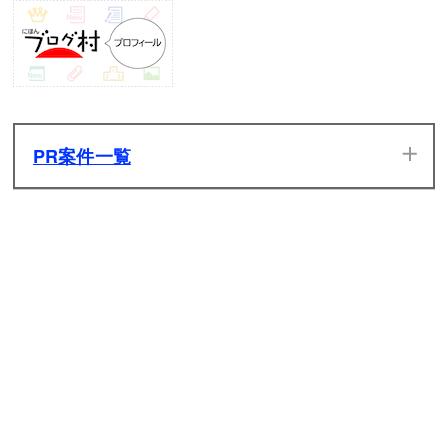
PR案件一覧
当サイトのPR案件です。ぜひ一度プレイしてみてください。
発生した広告収入は全てサイトの維持管理費用に充てさせて
いただきます。
原神