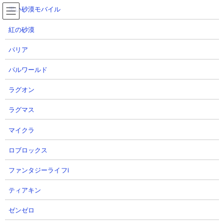
コ
ナ
黒い砂漠モバイル
ン
ビ
テ
ゲ
紅の砂漠
ン
ー
ツ
シ
パリア
へ
ョ
絶・絶望異次元 進撃のブラックホール 攻略動画集
ス
ン
パルワールド
キ
に
ッ
移
ラグオン
プ
動
TOP
にゃんこ大戦争
絶・絶望異次元 進撃のブラックホール 攻略動画集
ラグマス
マイクラ
絶・絶望異次元 進撃のブラックホール 攻略動画集
ロブロックス
【ステージ概要】
ファンタジーライフi
暴風ステージ「絶・絶望異次元」の「進撃のブラックホール 極ム
ズ」
は、構成は前ステージと全く同じですが、生産コスト300円以
ティアキン
上のにゃんこしか出撃ができないという制限が加わり、これによ
り量産型の安価壁が使えなくなってしまいます。でも代わりに妨
ゼンゼロ
害役を増やしたり、大型キャラを増やしたりすれば十分にスペー