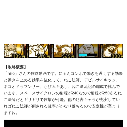
１０．進撃のブラックホール極ムズ ねこ法師を使
った攻略
【出撃メンバー】
【攻略概要】
「hiro」さんの攻略動画です。にゃんコンボで動きを遅くする効果
と動きを止める効果を強化して、ねこ法師、デビルサイキック、
ネコオドラマンサー、ちびムキあし、ねこ漂流記の編成で挑んで
います。スペースサイクロンの射程が240なので射程が250あるね
こ法師だとギリギリで攻撃が可能。他の妨害キャラが充実してい
ればねこ法師が倒される確率がかなり落ちるので安定性が高まり
ますね。