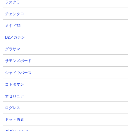
ラスクラ
HP30％以下のとき攻撃力200％。
属性： エイリアン属性、浮いてる敵
チェンクロ
メギド72
D2メガテン
１．進撃のブラックホール極ムズ にゃんコンボと
メカ子1体で攻略
グラサマ
【出撃メンバー】
サモンズボード
シャドウバース
コトダマン
【攻略概要】
「7」さんの攻略動画です。にゃんコンボは遅くする効果アップ
オセロニア
（中）を2つ使用。本能のふっとばす効果を解放した西園寺メカ子
1体のみの出撃にて挑んでいます。ふっとばす効果と元々持ってる
ログレス
動きを遅くする効果でスペースサイクロンの進軍を遅らせ、さら
ににゃんこ砲で援護を入れてあげることでタイマンで撃破に成功
ドット勇者
しています。