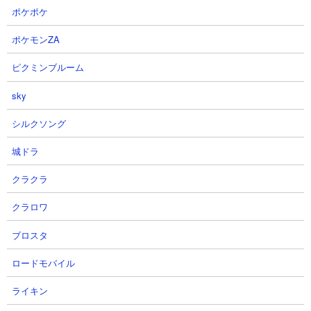
ポケポケ
ポケモンZA
ピクミンブルーム
【攻略概要】
sky
「にゃんこ大戦争 にゃんこ大放送TVスタジオ」さんの攻略動画で
す。にゃんコンボで働きネコレベルなどを強化し、レアキャラを
シルクソング
中心とした編成で総攻撃をかけています。ねこ魔王でスペースサ
イクロンの攻撃力を下げ、ねこカメラマンやラーメン道を壁役と
城ドラ
して使っています。ねこパーフェクトを主なダメージソースとす
クラクラ
ることで比較的早期にBOSSを撃破しています。
クラロワ
ブロスタ
ロードモバイル
ライキン