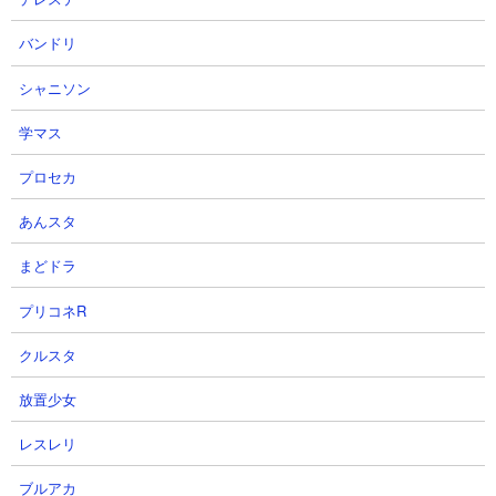
バンドリ
シャニソン
学マス
プロセカ
あんスタ
まどドラ
プリコネR
クルスタ
放置少女
６．進撃のブラックホール極ムズ ネコオドラマン
レスレリ
サーを使った速攻攻略
ブルアカ
【出撃メンバー】