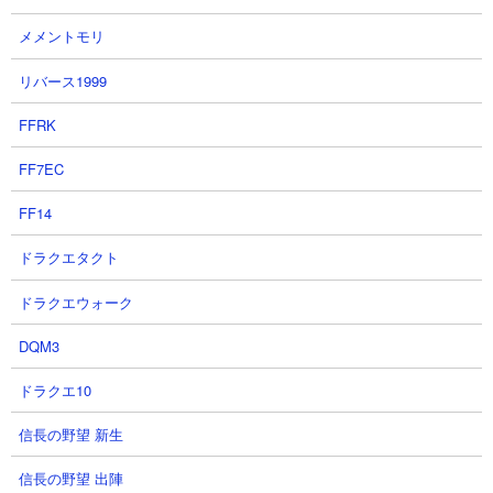
メメントモリ
リバース1999
FFRK
【攻略概要】
FF7EC
「ふらしゅこ」さんの攻略動画です。雑魚敵をネコにぎりで片付
FF14
けながら、ネコオドラマンサーと癒術士とネコクリーナーがほぼ
同時に敵城に着弾するタイミングで仕掛けてスペースサイクロン
ドラクエタクト
を停止させ、それを追いかけさせた第三ムートで敵城を一気に叩
き落す作戦をとっています。ほとんどBOSSの存在を感じることな
ドラクエウォーク
くあっさりとクリアに成功しています。
DQM3
ドラクエ10
信長の野望 新生
信長の野望 出陣