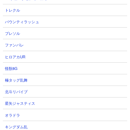
トレクル
【攻略概要】
バウンティラッシュ
「にゃんこ大戦争攻略ちゃんねる」さんの攻略動画です。ノーア
イテム。にゃんコンボで研究力をアップさせて、あとはデビルサ
ブレソル
イキックとネコオドラマンサーを連打するのみのシンプルな攻
略。ネコオドラマンサーが一定数溜まった後は安定して停止が発
ファンパレ
動するので、そのまま何もさせることなく押し切ってクリアに至
っています。
ヒロアカUR
怪獣8G
極タッグ乱舞
北斗リバイブ
星矢ジャスティス
オラドラ
キングダム乱