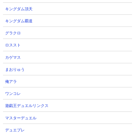
キングダム頂天
キングダム覇道
グラクロ
３．進撃のブラックホール極ムズ ちびムキあしと
デビルサイキックで攻略
ロススト
【出撃メンバー】
カゲマス
まおりゅう
俺アラ
ワンコレ
【攻略概要】
「どんとこい上田」さんの攻略動画です。にゃんコンボは研究力
遊戯王デュエルリンクス
アップとふっ飛ばし効果アップを使用。2列目に消滅都市コラボキ
マスターデュエル
ャラやムキあしも入れていますが、使用するのはちびムキあしと
デビルサイキックのみ。この2種をひたすら連打して妨害を発生さ
デュエプレ
せてスペースサイクロンの進軍を止めています。