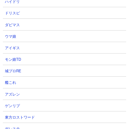
で攻略ができてしまっています。
ハイドリ
ドリスピ
ダビマス
ウマ娘
アイギス
モン娘TD
城プロRE
艦これ
アズレン
ゲンリプ
東方ロストワード
デレステ