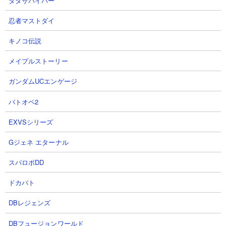
ダダサバイバー
忍者マストダイ
キノコ伝説
メイプルストーリー
ガンダムUCエンゲージ
バトオペ2
EXVSシリーズ
Gジェネ エターナル
スパロボDD
２．進撃のブラックホール極ムズ デビルサイキッ
ドカバト
クとネコオドラマンサーで攻略
DBレジェンズ
【出撃メンバー】
DBフュージョンワールド