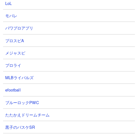
LoL
モバレ
パワプロアプリ
プロスピA
メジャスピ
５．進撃のブラックホール極ムズ ムキあし2種だ
けで攻略
プロライ
【出撃メンバー】
MLBライバルズ
efootball
ブルーロックPWC
【攻略概要】
「ネコレンジャー」さんの攻略動画です。ネコボンとスニャイパ
たたかえドリームチーム
ーを使用。編成はちびムキあしとムキあしの2種のみでにゃんコン
ボなどもなし。レベルやプラス値はそれなりの高水準で必要です
黒子のバスケSR
が、それさえ満たしていれば何も考えずにこの2種を連打するだけ