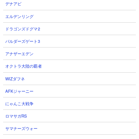
スサイクロンへの対応は可能。それなりににゃんこの種類が揃っ
デナアビ
ていればそれほどは難易度が高いステージではありません。
エルデンリング
ドラゴンズドグマ2
注意すべき敵
バルダーズゲート3
スペースサイクロン
アナザーエデン
オクトラ大陸の覇者
WIZダフネ
AFKジャーニー
にゃんこ大戦争
体力： 1,499,999
攻撃力： 9,999
ロマサガRS
射程： 240
サマナーズウォー
KB： 3回
特殊能力： 10％の確率で相手の攻撃力を10％にする。自分の