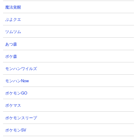
魔法覚醒
ぷよクエ
ツムツム
あつ森
ポケ森
モンハンワイルズ
モンハンNow
ポケモンGO
ポケマス
４．進撃のブラックホール極ムズ レアキャラ中心
で攻略
ポケモンスリープ
【出撃メンバー】
ポケモンSV