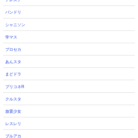
バンドリ
シャニソン
学マス
プロセカ
あんスタ
４．眠りたての愛 ノーヴァやラッパーを使った無
まどドラ
課金編成攻略
【出撃メンバー】
プリコネR
クルスタ
放置少女
レスレリ
【攻略概要】
ブルアカ