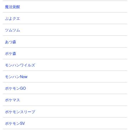
魔法覚醒
２．眠りたての愛 ウォッシュとムートを使った無
ぷよクエ
課金編成速攻攻略
【出撃メンバー】
ツムツム
あつ森
ポケ森
モンハンワイルズ
【攻略概要】
モンハンNow
「ポンカメ」さんの攻略動画です。ノーアイテム＆ノーにゃんコ
ンボの無課金速攻攻略で、編成はムートの他に大狂乱ゴム、ウォ
ポケモンGO
ッシュ、ゼリーまんじゅう、ニャトーン、ネコラティスを入れて
います。ステージ開始直後からムート用の資金を溜めて殺意わん
ポケマス
こを自城を縦にしながら処理。その後はノーダメージでミーニャ
ポケモンスリープ
の懐までムートがたどり着けるので対サイクロン壁のウォッシュ
や攻撃補助のゼリーを生産して集中攻撃。ギリギリのタイミング
ポケモンSV
でミーニャとムートの相打ちに持ち込むことができるので、あと