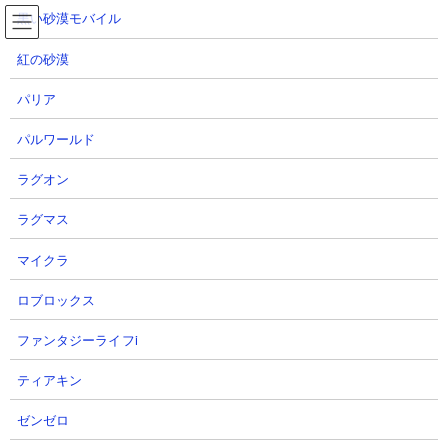
コ
ナ
黒い砂漠モバイル
ン
ビ
テ
ゲ
紅の砂漠
ン
ー
ツ
シ
パリア
へ
ョ
眠りたての愛 攻略動画まとめ
ス
ン
パルワールド
キ
に
ッ
移
ラグオン
プ
動
TOP
にゃんこ大戦争
眠りたての愛 攻略動画まとめ
ラグマス
眠りたての愛 攻略動画まとめ
マイクラ
ロブロックス
ファンタジーライフi
ティアキン
ゼンゼロ
【ステージ概要】
レジェンドストーリー0の「眠りの深淵」の「眠りたての愛」
の攻