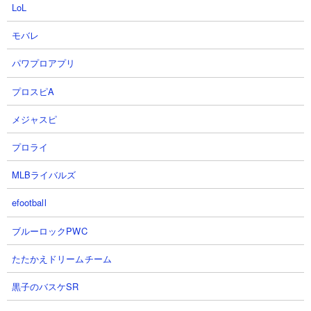
【出撃メンバー】
LoL
モバレ
パワプロアプリ
【攻略概要】
「猫叉Master」さんの攻略動画です。ノーアイテム＆ノーにゃん
プロスピA
コンボ。使用するキャラは漂流記とパーフェクトとムートの3種の
み。早々とムートをミーニャに当ててHPを削り、ハサミーマンや
メジャスピ
サイクロンは漂流記の停止妨害で無力化してムートの安全を確保
プロライ
しています。ムートが少しでも被弾すると倒されてしまうので漂
流記の妨害発生運ゲー要素は大きいですが、見事それを制して攻
MLBライバルズ
略に成功しています。
efootball
ブルーロックPWC
たたかえドリームチーム
黒子のバスケSR