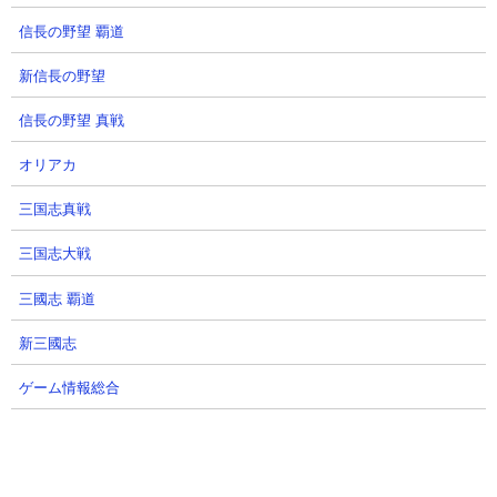
信長の野望 覇道
新信長の野望
５．眠りたての愛 近衛兵や重機CATを使った攻略
信長の野望 真戦
【出撃メンバー】
オリアカ
三国志真戦
三国志大戦
三國志 覇道
【攻略概要】
新三國志
「にゃんこ大戦争攻略ちゃんねる」さんの攻略動画です。ノーア
イテム＆ノーにゃんコンボ。編成はネコ宮金次郎、ゼリーまんじ
ゲーム情報総合
ゅう、近衛兵、エクスプレス、漂流記、重機CAT、ウォッシュ、
ムートの8種で挑んでいます。早々にミーニャにムートをぶつけ
て、合流してきたサイクロンにはかみなり砲を当てたりネコ宮＆
ウォッシュで守ったりしながら攻撃回数を稼いで一気にミーニャ