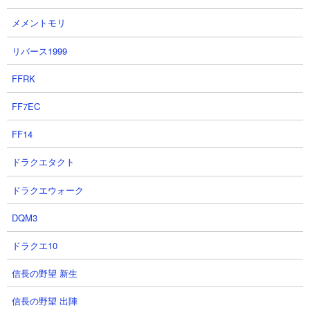
「29q」さんの攻略動画です。ノーアイテム＆ノーにゃんコンボ。
メメントモリ
編成はエクスプレス、ノーヴァ、ニャトーン、ヴァルキリー、ミ
ーニャ、ネコ宮金次郎、ラッパー、バブル、ゼリーまんじゅう、
リバース1999
ウォッシュの無課金編成。敵ミーニャを前進させないように序盤
からゼリーとウォッシュを走らせて前線位置を確保。あとは量産
FFRK
キャラで進軍を遅らせつつニャトーンとノーヴァを生産してサイ
クロンを迎え撃っています。苦労することもなくサイクロンを処
FF7EC
理して順にミーニャを倒せば攻略完了です。
FF14
ドラクエタクト
ドラクエウォーク
DQM3
ドラクエ10
信長の野望 新生
信長の野望 出陣