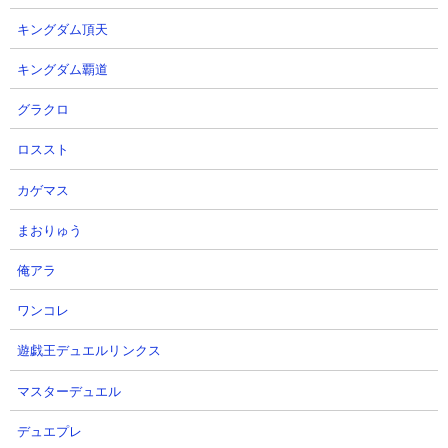
ー、ムート、ニャトーン、ネコラティスの無課金編成で挑んでい
キングダム頂天
ます。あえてミーニャを前進させてヴァルキリーの攻撃力上昇が
発生するように仕向け、その後はムートと協力してミーニャをタ
キングダム覇道
コ殴りにしてスペースサイクロン合流前に片付けてしまおうとい
う速攻攻略。スロウ砲を使ってギリギリのところでミーニャを撃
グラクロ
破するあたり玄人の業を感じさせてくれます。
ロススト
カゲマス
まおりゅう
俺アラ
ワンコレ
遊戯王デュエルリンクス
マスターデュエル
デュエプレ