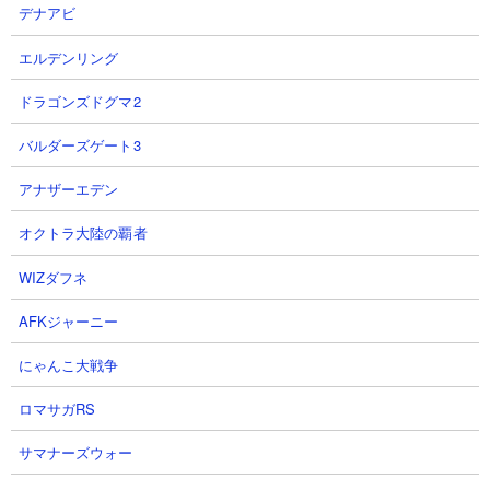
デナアビ
略動画まとめページです。このステージの敵はすべて時間沸き
で、早々にボスであるミーニャ、続いてスペースサイクロン、あ
エルデンリング
とはハサミーマンやクロマジロやふくろう博士がそれぞれ数体取
り巻きでやってきます。高倍率であるミーニャの攻撃は一撃で
ドラゴンズドグマ2
44,444ものダメージを与えてくるので早めに距離を詰めて自城を
バルダーズゲート3
守らないとすぐに敗北してしまうので注意。
またスペースサイクロンの相手をしなければいけないときに停止
アナザーエデン
妨害をまいてくるふくろう博士が曲者。ふくろう博士に攻撃を届
オクトラ大陸の覇者
かせられるアタッカーを用意してなるべく手早く処理していける
ようにしましょう。
WIZダフネ
AFKジャーニー
にゃんこ大戦争
ロマサガRS
サマナーズウォー