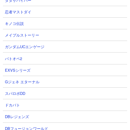
ダダサバイバー
特殊能力： なし
属性： 白
忍者マストダイ
キノコ伝説
スペースサイクロン
メイプルストーリー
ガンダムUCエンゲージ
バトオペ2
EXVSシリーズ
Gジェネ エターナル
スパロボDD
ドカバト
体力： 2,999,998
攻撃力： 19,998
DBレジェンズ
射程： 240（範囲攻撃）
KB： 3回
DBフュージョンワールド