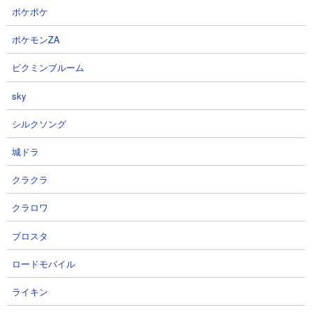
はネコラティスやニャトーンでクリアするのみ。動画後半ではに
ポケポケ
ゃんまありバージョンも紹介してくれています。
ポケモンZA
ピクミンブルーム
sky
シルクソング
城ドラ
クラクラ
クラロワ
ブロスタ
ロードモバイル
３．眠りたての愛 漂流記とパーフェクトとムート
ライキン
の3種だけで攻略