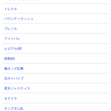
特殊能力： 10%の確率で攻撃力を90％低下させる、残り体力30%
トレクル
以下で攻撃力100％アップ
属性： エイリアン
バウンティラッシュ
ブレソル
１．眠りたての愛 ニャトーンやノーヴァを使った
ファンパレ
無課金編成攻略
ヒロアカUR
【出撃メンバー】
怪獣8G
極タッグ乱舞
北斗リバイブ
星矢ジャスティス
【攻略概要】
「ネコレンジャー」さんの攻略動画です。アイテムはネコボンを
オラドラ
使用。にゃんコンボはなし。編成は大狂乱ゴム、にぎり、ゼリー
まんじゅう、バブル、ウォッシュ、エクスプレス、ヴァルキリ
キングダム乱