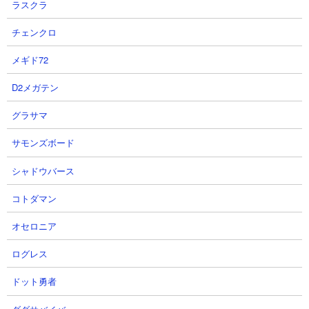
ラスクラ
チェンクロ
メギド72
注意すべき敵
D2メガテン
わんこずきんミーニャ
グラサマ
サモンズボード
シャドウバース
コトダマン
オセロニア
体力： 2,400,000
ログレス
攻撃力： 44,444
ドット勇者
射程： 2,800～3,700（遠方範囲攻撃、感知射程1,500）
KB： 1回