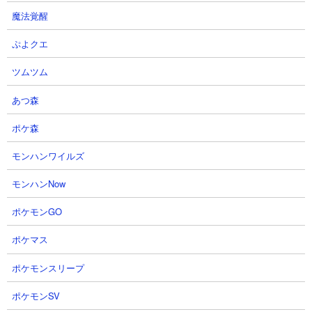
ャイパーを使用。にゃんコンボは研究力を盛っています。編成は
魔法覚醒
ねこ法師、カメラマン、メタル、半魚人、タコつぼ。完全に敵城
からの古代の呪いのことは無視して開き直った編成ですね。法師
ぷよクエ
とカメラマンと半魚人の数の暴力で押し込み、何の問題もなく敵
を蹴散らしてクリアにたどり着いています。
ツムツム
あつ森
ポケ森
モンハンワイルズ
モンハンNow
ポケモンGO
ポケマス
ポケモンスリープ
ポケモンSV