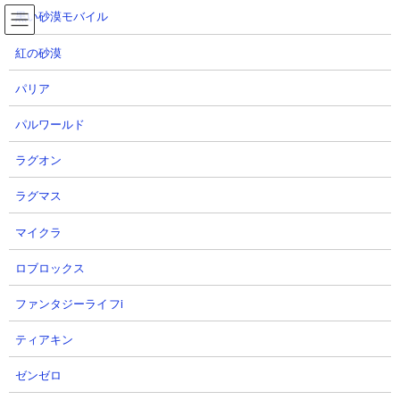
コ
ナ
黒い砂漠モバイル
ン
ビ
テ
ゲ
紅の砂漠
ン
ー
ツ
シ
パリア
へ
ョ
王子様の出てくる森 攻略動画集
ス
ン
パルワールド
キ
に
ッ
移
ラグオン
プ
動
TOP
にゃんこ大戦争
王子様の出てくる森 攻略動画集
ラグマス
王子様の出てくる森 攻略動画集
マイクラ
【ステージ概要】
ロブロックス
真・レジェンドステージ「眠れる森の何か」の「王子様の出てく
ファンタジーライフi
る森」
の攻略動画まとめページです。敵城を攻撃したのちに出現
するぶんぶん先生3体がBOSSで、取り巻きはまゆげどりやちびぶ
ティアキン
んぶんなどで全て浮き属性で構成されたステージ。ただし敵城か
ら古代の呪いを頻繁に付与されるため、古代の呪い無効キャラ
ゼンゼロ
か、呪いの影響がない量産壁などを手厚くすることで対応してい