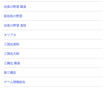
信長の野望 覇道
新信長の野望
信長の野望 真戦
オリアカ
三国志真戦
三国志大戦
三國志 覇道
新三國志
【Nextステージ】
ゲーム情報総合
→歌うま姫の家
■ 真レジェンドストーリー