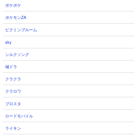
ポケポケ
４．王子様の出てくる森 コニャンダムやウルルン
を使った無課金編成7種攻略
ポケモンZA
【出撃メンバー】
ピクミンブルーム
sky
シルクソング
城ドラ
【攻略概要】
「ネコレンジャー」さんの攻略動画です。アイテムはネコボンと
クラクラ
スニャイパーを使用。編成は大狂乱モヒカン、ゴム2種、タイムマ
シン、ウリル、ウルルン、コニャンダムの無課金7種を組んで挑ん
クラロワ
でいます。EXの大型キャラは3種とも古代の呪い無効持ちなの
ブロスタ
で、それさえ量産壁でしっかり守ってやれば安泰。動画の後半で
はカメラマンと大狂乱ゴムの2種攻略も収録されています。
ロードモバイル
ライキン