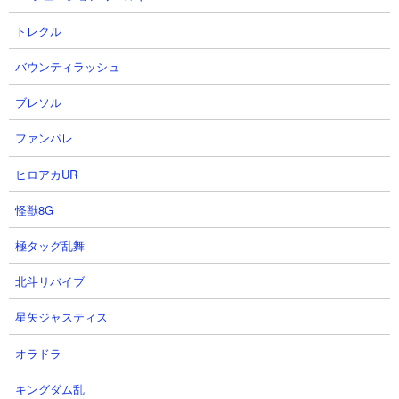
トレクル
バウンティラッシュ
ブレソル
【攻略概要】
「hiro」さんの攻略動画です。ノーアイテム＆ノーにゃんコンボ。
ファンパレ
編成はモヒカン2種、ゴム2種、半魚人、番長、クエスト、ミーニ
ヒロアカUR
ャ、宮木武蔵、ウルルンを組んで挑んでいます。量産壁を4枚用意
して、半魚人は呪いを気にせず殴るアタッカー、残りは古代の呪
怪獣8G
いに耐性を持ったキャラを中心にして妨害を行っています。吹っ
飛ばしや攻撃力低下妨害が活きていて、前線をほとんど下げない
極タッグ乱舞
ままに押し込んでクリアしています。
北斗リバイブ
星矢ジャスティス
オラドラ
キングダム乱