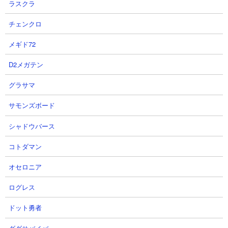
ラスクラ
属性： 浮いてる敵
チェンクロ
メギド72
１．王子様の出てくる森 倍率1％のちびぶんぶん
D2メガテン
の検証動画
【出撃メンバー】
グラサマ
サモンズボード
シャドウバース
コトダマン
【攻略概要】
オセロニア
「ネコレンジャー」さんの攻略動画です。にゃんこ大戦争DBの情
報で「敵城を叩いた時に出現するちびぶんぶんの内で1体だけ倍率
ログレス
1％で設定されている」とあるのでそれを検証するために棒倒しを
出撃させているネタ動画です。実際に本当に倍率1％のちびぶんぶ
ドット勇者
んが含まれていましたね。その後はセイバーで難なくぶんぶん先
生達を退けてクリアしています。