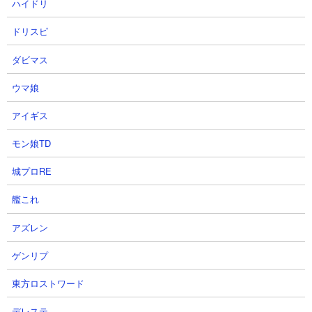
ハイドリ
「ニャンピューターラボ」さんの攻略動画です。アイテムはネコ
ボンとニャンピューターを使用。にゃんコンボはなし。編成は大
ドリスピ
狂乱モヒカン、ゴム2種、カメラマン、コニャンダムの合計5種の
ダビマス
みで挑んでいます。ニャンピューター放置攻略ですが、量産壁3枚
とカメラマンがしっかりとコニャンダムを守っているので最初か
ウマ娘
ら最後まで危なげなく戦い抜いてクリアに成功しています。
アイギス
モン娘TD
城プロRE
艦これ
アズレン
ゲンリプ
東方ロストワード
デレステ