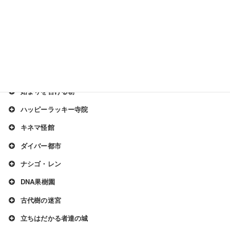
鋼鉄スポーツジム
明星おきの島
眠れる森の何か
ラボラ・トリ島
忘らるる墓所
始まりを告げる朝
ハッピーラッキー寺院
キネマ怪館
ダイバー都市
ナシゴ・レン
DNA果樹園
古代樹の迷宮
立ちはだかる者達の城