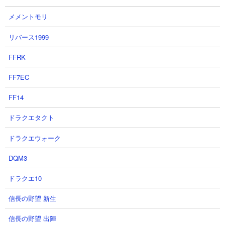
メメントモリ
リバース1999
６．王子様の出てくる森 ウルスとウルルンを使っ
た7種無課金編成攻略
FFRK
【出撃メンバー】
FF7EC
FF14
ドラクエタクト
ドラクエウォーク
【攻略概要】
DQM3
「にゃんこ大戦争攻略ちゃんねる」さんの攻略動画です。ノーに
ゃんコンボ。編成はモヒカン2種、ゴム2種、タイムマシン、ウル
ドラクエ10
ス、ウルルンの無課金7種だけ。手厚い壁でウルス達を守りながら
戦う形。途中で大型キャラが倒されますが、すぐに再生産してそ
信長の野望 新生
こから一気に押し込んで勝利しています。
信長の野望 出陣