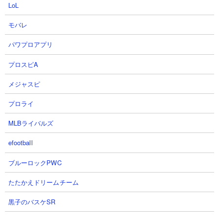
LoL
モバレ
パワプロアプリ
プロスピA
メジャスピ
プロライ
MLBライバルズ
５．王子様の出てくる森 カメラマンやコニャンダ
efootball
ムを使った5種ニャンピュ放置攻略
ブルーロックPWC
【出撃メンバー】
たたかえドリームチーム
黒子のバスケSR
【攻略概要】