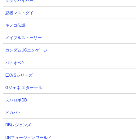
ダダサバイバー
忍者マストダイ
キノコ伝説
メイプルストーリー
ガンダムUCエンゲージ
バトオペ2
EXVSシリーズ
Gジェネ エターナル
スパロボDD
ドカバト
２．王子様の出てくる森 半魚人や番長を使った攻
略
DBレジェンズ
【出撃メンバー】
DBフュージョンワールド