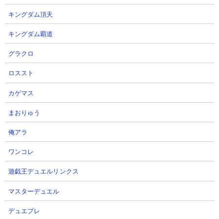
キングダム頂天
キングダム覇道
グラクロ
ロススト
カゲマス
３．王子様の出てくる森 タコつぼやカメラマンを
まおりゅう
使った攻略
【出撃メンバー】
俺アラ
ワンコレ
遊戯王デュエルリンクス
マスターデュエル
【攻略概要】
デュエプレ
「ゲーミング」さんの攻略動画です。アイテムはネコボンとスニ