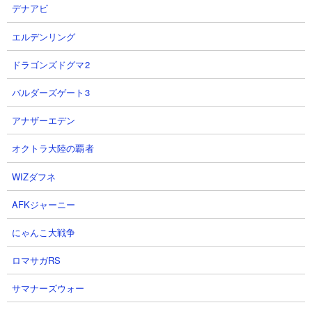
きましょう。
デナアビ
エルデンリング
注意すべき敵
ドラゴンズドグマ2
ちびぶんぶん
バルダーズゲート3
アナザーエデン
オクトラ大陸の覇者
WIZダフネ
AFKジャーニー
にゃんこ大戦争
体力： 449,955
攻撃力： 16,875
ロマサガRS
射程： 150
サマナーズウォー
KB： 5回
特殊能力： なし