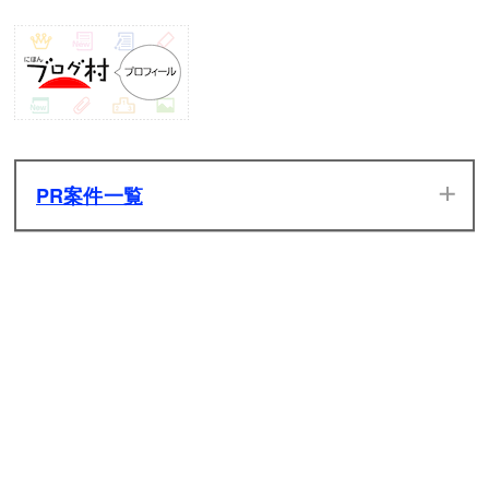
PR案件一覧
当サイトのPR案件です。ぜひ一度プレイしてみてください。
発生した広告収入は全てサイトの維持管理費用に充てさせて
いただきます。
原神