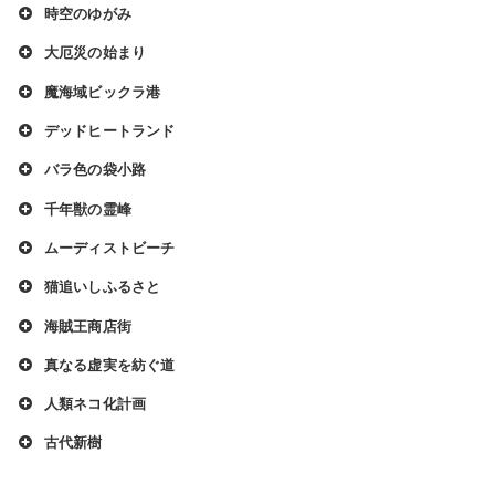
時空のゆがみ
大厄災の始まり
魔海域ビックラ港
デッドヒートランド
バラ色の袋小路
千年獣の霊峰
ムーディストビーチ
猫追いしふるさと
海賊王商店街
真なる虚実を紡ぐ道
人類ネコ化計画
古代新樹