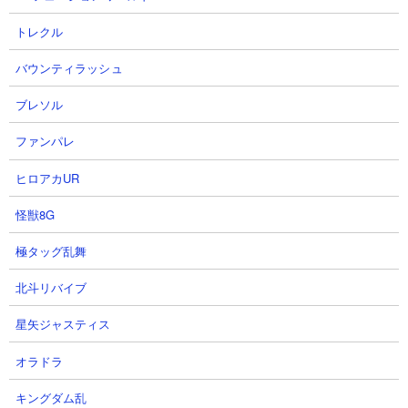
トレクル
バウンティラッシュ
体力： 1,000,000
ブレソル
攻撃力： 30,000（遠距離範囲攻撃）
射程： 666（450～1,300）
ファンパレ
KB： 4回
特殊能力： 倒されても0.5秒でHP500,000で復活する。復活回数
ヒロアカUR
無限。
属性： ゾンビ属性
怪獣8G
極タッグ乱舞
１．王子と死霊 にゃんまやアマテラスを使った攻
北斗リバイブ
略
星矢ジャスティス
【出撃メンバー】
オラドラ
キングダム乱