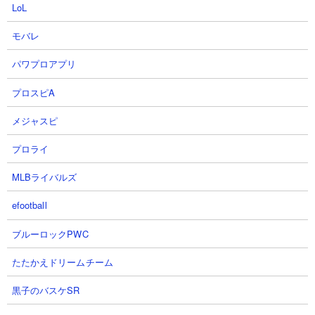
LoL
モバレ
３．王子と死霊 サテライトやネゴエモンを使った
パワプロアプリ
攻略
プロスピA
【出撃メンバー】
メジャスピ
プロライ
MLBライバルズ
【攻略概要】
efootball
「ネコレンジャー」さんの攻略動画です。ノーアイテム＆にゃん
コンボは研究力をアップさせています。使用するのはサテライ
ブルーロックPWC
ト、ゼリーフィッシュ、ネゴエモン。1戦目はシンプルにサテライ
たたかえドリームチーム
トとゼリーフィッシュをひたすら脳筋連打していくのみ。2戦目は
サテライトとネゴエモンを連打。もちろん各キャラの本能の鍛え
黒子のバスケSR
込みは必須ですが、どちらも2種連打のみでクリアできてしまうの
は感服です。