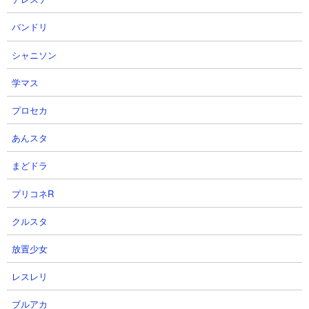
バンドリ
【攻略概要】
シャニソン
「猫叉Master」さんの攻略動画です。ノーアイテム＆ノーにゃん
コンボ。編成はカンカン、キョンシー、ブラッディージャックの3
学マス
種のみ。綺羅星ペロはカンカンを先行させて、カルピンチョ用に
キョンシーの壁を築きつつブラッディージャックで押し込む形で
プロセカ
早期決着をつけています、クオリネム相手にもカンカンを潜り込
あんスタ
ませてキョンシーで壁を作り、スターペンのワープをできるだけ
食らわないようにジャックを守りながら戦っています。
まどドラ
プリコネR
クルスタ
放置少女
レスレリ
ブルアカ