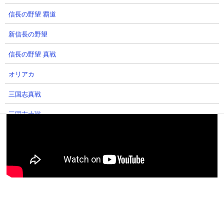
ン、ポセイドラグーン、ダイゴロー、コンボーイズを組んで挑ん
でいます。ペロ相手にはデスハーデスやダイゴローのようなワー
信長の野望 覇道
プ無効キャラで一気に押し込んで勝利。二戦目は大型キャラやカ
新信長の野望
ンカンでエイリアン取り巻きを処理しつつエンジェル砲メインで
ボスを削ってクリアにたどりついています。
信長の野望 真戦
オリアカ
三国志真戦
三国志大戦
三國志 覇道
新三國志
ゲーム情報総合