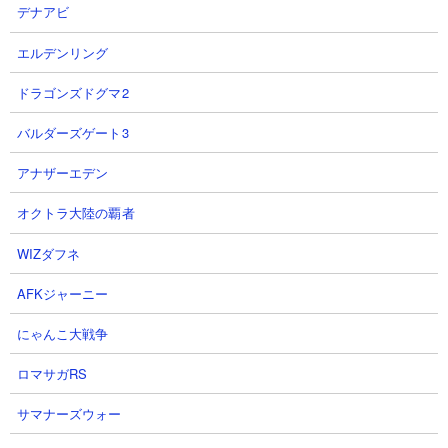
デナアビ
エルデンリング
ドラゴンズドグマ2
2024年6月27日に実装された
降臨祭ステージ「王子と死霊」
の攻
バルダーズゲート3
略動画まとめページです。降臨ステージ「WANLAND」と「最後
の死者」を同じ編成で連戦する形になります。それぞれのステー
アナザーエデン
ジに対応するキャラクターを限られた枠の中で用意する必要があ
るため難易度は高め。さらに「WANLAND」のみステージ上に同
オクトラ大陸の覇者
時出撃制限10体の縛りがあるため注意が必要です。
WIZダフネ
最初の「WANLAND」は66秒ワープが曲者の綺羅星ペロが相手。
ワープ無効のキャラを活用するか、ワープさせられる前に倒され
AFKジャーニー
る低体力のキャラを活用すれば戦いやすくなります。 また次ステ
ージ「最後の死者」は蘇生回数無限＆蘇生が一瞬のクオリネム2体
にゃんこ大戦争
が相手なので、ゾンビキラー持ちやエンジェル砲はきっちり準備
ロマサガRS
しておきたいところ。クオリネムの懐でダメージソースになれる
キャラ、クオリネムの懐から追い出そうとしてくるエイリアンの
サマナーズウォー
取り巻きを抑え込めるキャラを用意して臨みましょう。