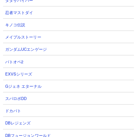
ダダサバイバー
体力： 1,200,000
攻撃力： 3連続攻撃（15,000、15,000、1,500）
忍者マストダイ
射程： -500～1,000（範囲攻撃、感知射程は600）
KB： 20回
キノコ伝説
特殊能力： 3発目のみ100％相手をワープさせる。後方2000の距
メイプルストーリー
離へ。再出現は66秒後。
属性： エイリアンな敵
ガンダムUCエンゲージ
バトオペ2
死霊妖精クオリネム
EXVSシリーズ
Gジェネ エターナル
スパロボDD
ドカバト
DBレジェンズ
DBフュージョンワールド