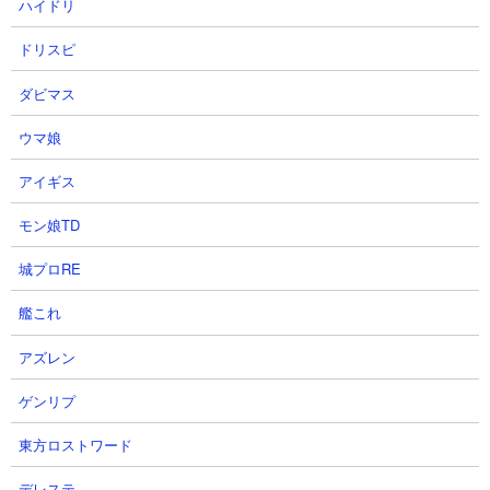
ハイドリ
ドリスピ
ダビマス
ウマ娘
アイギス
モン娘TD
城プロRE
艦これ
アズレン
４．王子と死霊 ブラッディージャックやカンカン
ゲンリプ
を使った3種攻略
東方ロストワード
【出撃メンバー】
デレステ