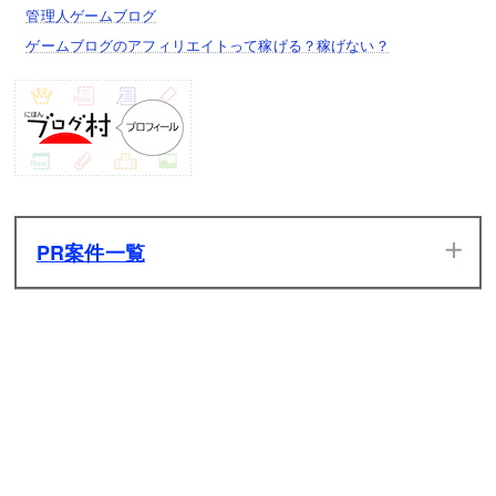
管理人ゲームブログ
ゲームブログのアフィリエイトって稼げる？稼げない？
PR案件一覧
当サイトのPR案件です。ぜひ一度プレイしてみてください。
発生した広告収入は全てサイトの維持管理費用に充てさせて
いただきます。
原神