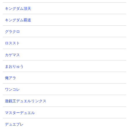
キングダム頂天
キングダム覇道
【攻略概要】
「hiro」さんの攻略動画です。にゃんコンボは資金回りを強化、ノ
グラクロ
ーアイテム。編成の残り枠はにゃんま、アマテラス、ラスヴォー
ロススト
ス、サテライト、カンカン、飛脚、ネコックマンケン、村長を入
れています。一戦目はサテライトとカンカンを主軸にしつつアマ
カゲマス
テラスとラスヴォースで援護していく形。ラスヴォースのロマン
砲は残念ながら不発ですが、有限沸きの雑魚処理さえ終わればあ
まおりゅう
とは消化試合です。二戦目は序盤から積極的にネコックマンケン
やにゃんまを敵の懐に送り込み、早い段階でクオリネムの1体を仕
俺アラ
留めて戦局を楽にしています。
ワンコレ
遊戯王デュエルリンクス
マスターデュエル
デュエプレ