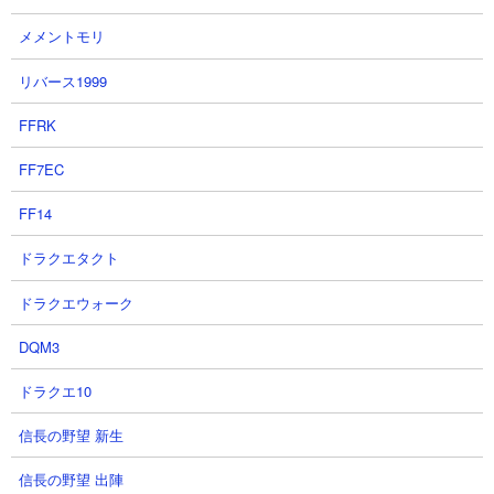
メメントモリ
リバース1999
FFRK
５．王子と死霊 ダイゴローやデスハーデスを使っ
FF7EC
た攻略
FF14
【出撃メンバー】
ドラクエタクト
ドラクエウォーク
DQM3
ドラクエ10
【攻略概要】
「にゃんこノーアイテム攻略 課金歴なし」さんの攻略動画です。
信長の野望 新生
ノーアイテム、にゃんコンボは体力と資金回りを盛っています。
編成はチャッソ、サテライト、デスハーデス、にゃんま、カンカ
信長の野望 出陣