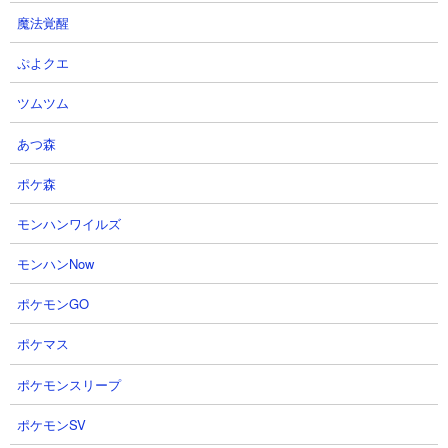
魔法覚醒
ぷよクエ
ツムツム
あつ森
ポケ森
２．王子と死霊 ムートや村長を使った無課金8種
モンハンワイルズ
攻略
モンハンNow
【出撃メンバー】
ポケモンGO
ポケマス
ポケモンスリープ
ポケモンSV
【攻略概要】