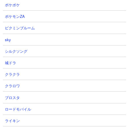
「3にゃん」さんの攻略動画です。アイテムはフル使用、にゃんコ
ポケポケ
ンボはにゃんこ砲チャージ速度をアップさせています。残り枠は
大狂乱ゴム、カメカー、飛脚、ゼリーフィッシュ、エクスプレ
ポケモンZA
ス、村長、ムートの無課金8種編成。1戦目はムートをボス用のダ
メージソースとして、雑魚処理には飛脚やゼリーを使って粘りな
ピクミンブルーム
がら対応しています。第二戦は雑魚処理に戦力を集中させて長期
sky
戦に持ち込み、エンジェル砲でどんどんクオリネル達のHPを削っ
ていく形をとっています。
シルクソング
城ドラ
クラクラ
クラロワ
ブロスタ
ロードモバイル
ライキン