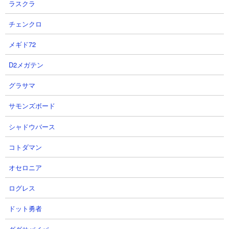
ラスクラ
チェンクロ
注意すべき敵
綺羅星ペロ
メギド72
D2メガテン
グラサマ
サモンズボード
シャドウバース
コトダマン
オセロニア
ログレス
ドット勇者