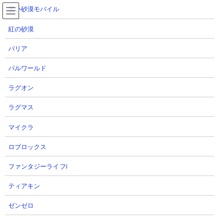
コ
ナ
黒い砂漠モバイル
ン
ビ
テ
ゲ
紅の砂漠
ン
ー
ツ
シ
パリア
へ
ョ
王子と死霊 攻略動画集
ス
ン
パルワールド
キ
に
ッ
移
ラグオン
プ
動
TOP
にゃんこ大戦争
王子と死霊 攻略動画集
ラグマス
王子と死霊 攻略動画集
マイクラ
【ステージ概要】
ロブロックス
ファンタジーライフi
ティアキン
ゼンゼロ