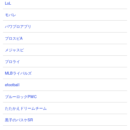
LoL
モバレ
パワプロアプリ
プロスピA
メジャスピ
プロライ
MLBライバルズ
efootball
３．極悪のトリ降臨 アポカリプス ムギワラやア
ブルーロックPWC
シランを使った攻略
たたかえドリームチーム
【出撃メンバー】
黒子のバスケSR