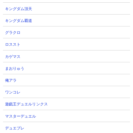
攻撃力： 11,242
キングダム頂天
射程： -300～200（全方位範囲攻撃、感知射程150）
KB： 3回
キングダム覇道
特殊能力： 50％の確率で吹っ飛ばす、烈波反射
属性： 天使
グラクロ
ロススト
カゲマス
１．極悪のトリ降臨 アポカリプス サトルやにゃ
んまを使った攻略
まおりゅう
【出撃メンバー】
俺アラ
ワンコレ
遊戯王デュエルリンクス
マスターデュエル
【攻略概要】
デュエプレ
「Olange Channel」さんの攻略動画です。ノーアイテム、にゃん