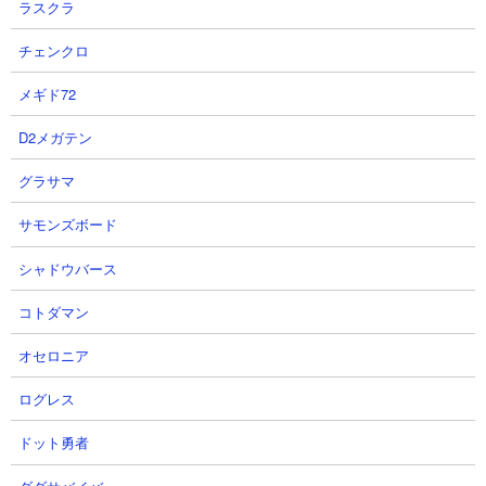
ラスクラ
体力： 1,820,000
チェンクロ
攻撃力： 53,000
射程： 640（範囲攻撃）
メギド72
KB： 3回
特殊能力： 烈波反射、50％の確率でLv2小波動（射程667、ダメ
D2メガテン
ージ10,600）を放つ、悪魔シールド所持（HP1,340,000）、初回
グラサマ
KB時のみ張りなおす（HP1,340,000）
属性： 悪魔
サモンズボード
シャドウバース
フグ太くん
コトダマン
オセロニア
ログレス
ドット勇者