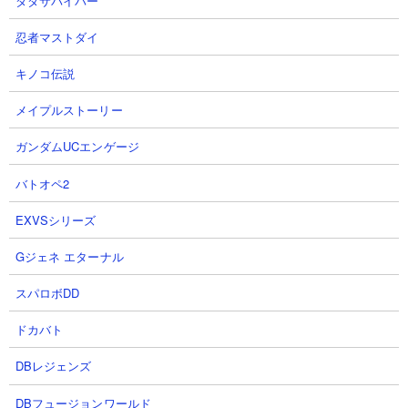
ダダサバイバー
体力： 400,000
忍者マストダイ
攻撃力： 30,000
射程： -350～350（全方位範囲攻撃、感知射程150）
キノコ伝説
KB： 400回
特殊能力： 100％の確率で古代の呪いを10秒付与
メイプルストーリー
属性： 古代種
ガンダムUCエンゲージ
バトオペ2
ミッドナイトナカイ
EXVSシリーズ
Gジェネ エターナル
スパロボDD
ドカバト
DBレジェンズ
体力： 300,000
DBフュージョンワールド