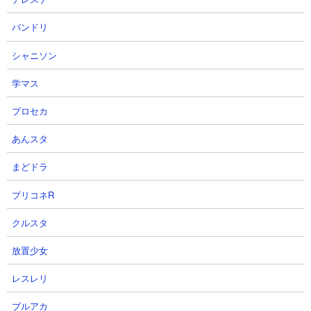
バンドリ
シャニソン
学マス
４．極悪のトリ降臨 アポカリプス ラスヴォース
プロセカ
を使った9種編成攻略
あんスタ
【出撃メンバー】
まどドラ
プリコネR
クルスタ
放置少女
【攻略概要】
「いし。」さんの攻略動画です。アイテムはネコボンを使用、に
レスレリ
ゃんコンボは攻撃力と攻撃力上昇効果と資金回りを強化していま
ブルアカ
す。残り枠はコーン、研究家、スーパーカー、ラスヴォース。序