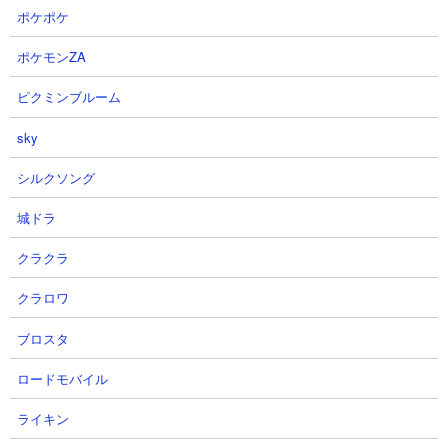
ポケポケ
２．極悪のトリ降臨 アポカリプス ムギワラやオ
コランを使った攻略
ポケモンZA
【出撃メンバー】
ピクミンブルーム
sky
シルクソング
城ドラ
【攻略概要】
「Ketron D Tekron R」さんの攻略動画です。ノーアイテム、にゃ
クラクラ
んコンボは資金回りを盛っています。残り枠はちび天空、コー
ン、チュンチュン、オコラン、ムギワラを組んでいます。コーン
クラロワ
でしっかり前線をキープしつつ、オコランで確実に安全圏からバ
ブロスタ
リアブレイカーとして働いてもらい、あとはムギワラでひたすら
殴っていく戦い方。動画ではクリティカル運がすさまじく、ゴク
ロードモバイル
ラッコ用に用意したチュンチュンが活躍する間もなく勝利してい
ます。
ライキン