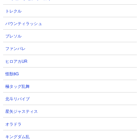
攻撃力： 23,000
射程： 300（範囲攻撃）
トレクル
KB： 20回
バウンティラッシュ
特殊能力： 初期悪魔シールドHP80,000、KBのたびに悪魔シール
ド（HP40,000）を張り直す
ブレソル
属性： 悪魔
ファンパレ
ヒロアカUR
聖天ゴクラッコ
怪獣8G
極タッグ乱舞
北斗リバイブ
星矢ジャスティス
オラドラ
体力： 1,000,000
キングダム乱