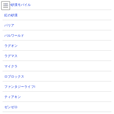
コ
ナ
黒い砂漠モバイル
ン
ビ
テ
ゲ
紅の砂漠
ン
ー
ツ
シ
パリア
へ
ョ
極悪のトリ降臨 アポカリプス 攻略動画集
ス
ン
パルワールド
キ
に
ッ
移
ラグオン
プ
動
TOP
にゃんこ大戦争
極悪のトリ降臨 アポカリプス 攻略動画集
ラグマス
マイクラ
極悪のトリ降臨 アポカリプス 攻略動画集
ロブロックス
【ステージ概要】
ファンタジーライフi
「極悪のトリ降臨」の「アポカリプス」
の攻略動画まとめページ
です。ステージ開始直後に極悪な天空ネコがBOSSとして出現し、
ティアキン
遅れてミッドナイトナカイ、フグ太くん、ゴクラッコの面々が出
てくるステージ。極悪な天空ネコは長射程高火力で悪魔シールド
ゼンゼロ
が張られている時間が長いため妨害もしづらいという難敵で、生