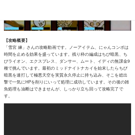
【攻略概要】
「雪宮 練」さんの攻略動画です。ノーアイテム、にゃんコンボは
時間を止める効果を盛っています。残り枠の編成はちび暗黒、ち
びライオン、エクスプレス、ダンサー、ムート、イディの無課金9
種で挑んでいます。最初のミッドナイトナカイを始末したらちび
暗黒を連打して極悪天空を実質永久停止に持ち込み、そこを総出
撃で一気にHPを削りにいって処理に成功しています。その後の雑
魚処理も油断はできませんが、しっかり立ち回って攻略完了で
す。