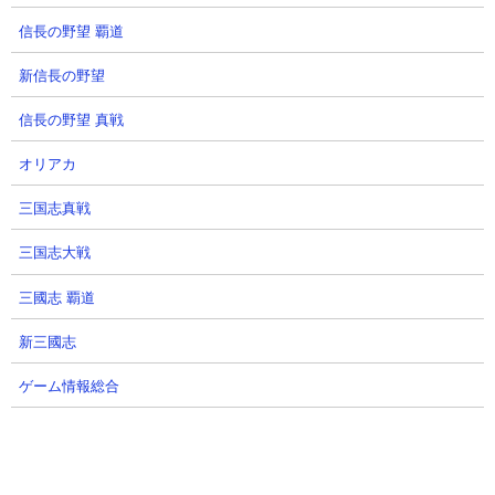
５．極悪のトリ降臨 アポカリプス ちびキンドラ
信長の野望 覇道
やカメカーを使った8種無課金編成攻略
【出撃メンバー】
新信長の野望
信長の野望 真戦
オリアカ
三国志真戦
【攻略概要】
三国志大戦
「Evan.C tw」さんの攻略動画です。アイテムはフル使用、にゃん
三國志 覇道
コンボはなし。編成は大狂乱モヒカン、未来ネコ、大狂乱ゴム、
ちびキンドラ、研究家、エクスプレス、ゼリーフィッシュ、カメ
新三國志
カーの無課金8種で挑んでいます。火力が少ないので取り巻きがど
んどん溜まっていきゴクラッコが重なったあたりはかなり辛い時
ゲーム情報総合
間帯がありますが、自城に攻め込まれる前に無事に撃破。さらに
ミッドナイトナカイが3体重なる修羅場も乗り切ってクリアにたど
り着いています。