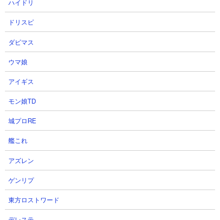
ハイドリ
ドリスピ
ダビマス
【攻略概要】
「mokemoke」さんの攻略動画です。ノーアイテム、にゃんコン
ウマ娘
ボは研究力と体力を盛っています。残り枠はにゃんま、洗脳ビル
アイギス
ダー、コーン、カンカン、ムギワラ、アシランの編成。コーンや
洗脳ビルダーで前線維持しつつムギワラで殴り、バリアブレイカ
モン娘TD
ーはカイに一任しています。あとは隙をみてにゃんまも特攻させ
て、取り巻きよりも先にボスから昇天させています。
城プロRE
艦これ
アズレン
ゲンリプ
東方ロストワード
デレステ