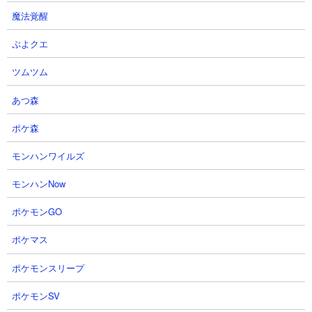
コンボはお金まわりと体力アップを入れています。残り枠の編成
魔法覚醒
は大狂乱ゴム、メタル、にゃんま、サトル、カンカン。開幕から
メタルを随時出しつつにゃんまを使い捨てアタッカーとしてつっ
ぷよクエ
こませてゴリゴリに押していく戦術。バリアブレイカーのサトル
がいい仕事をするかどうかで戦局が大きく変わりそう。
ツムツム
あつ森
ポケ森
モンハンワイルズ
モンハンNow
ポケモンGO
ポケマス
ポケモンスリープ
ポケモンSV