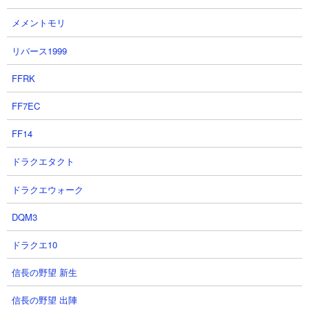
盤から敵を進軍させないようコーンを連打し、研究家やスーパー
メメントモリ
カーでバリアを破壊しながらラスヴォースの渾身の一撃がさく裂
するのを祈るのみ。成功すればボスも一撃で溶けてあとは敵城を
リバース1999
破壊するのみです。
FFRK
FF7EC
FF14
ドラクエタクト
ドラクエウォーク
DQM3
ドラクエ10
信長の野望 新生
信長の野望 出陣