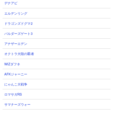
半可な大型キャラだとあっという間に排除されてしまいます。
デナアビ
にゃんまのような被弾前提で殴れるタフなキャラを使い捨て運用
エルデンリング
するか、または射程640の外（できれば小波動が届かない667）の
外から攻撃できるキャラで削っていくのがベター。また悪魔シー
ドラゴンズドグマ2
ルドはHP1340,000という分厚いモノを2回ぶん張るので、シール
バルダーズゲート3
ドブレイカーも編成したほうが攻略タイムの短縮になります。
アナザーエデン
オクトラ大陸の覇者
注意すべき敵
極悪な天空のネコ
WIZダフネ
AFKジャーニー
にゃんこ大戦争
ロマサガRS
サマナーズウォー