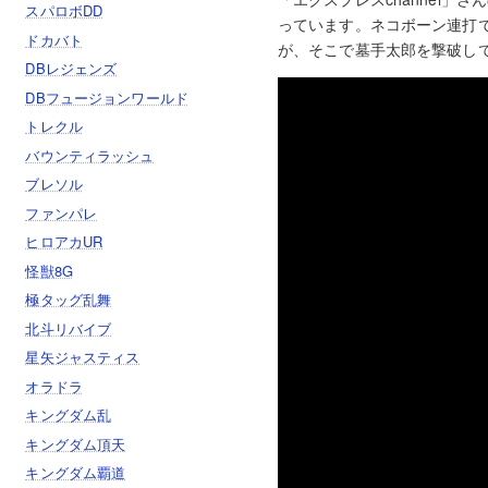
スパロボDD
っています。ネコボーン連打
ドカバト
が、そこで墓手太郎を撃破し
DBレジェンズ
DBフュージョンワールド
トレクル
バウンティラッシュ
ブレソル
ファンパレ
ヒロアカUR
怪獣8G
極タッグ乱舞
北斗リバイブ
星矢ジャスティス
オラドラ
キングダム乱
キングダム頂天
キングダム覇道