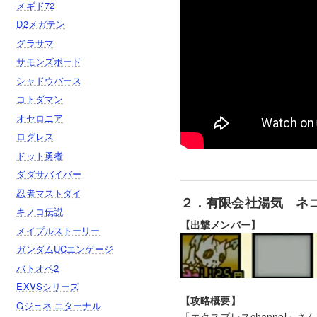
メギド72
D2メガテン
グラサマ
サモンズボード
シャドウバース
コトダマン
オセロニア
ログレス
ドット勇者
ダダサバイバー
忍者マストダイ
２．有限会社湯気 ネ
キノコ伝説
【出撃メンバー】
メイプルストーリー
ガンダムUCエンゲージ
バトオペ2
EXVSシリーズ
【攻略概要】
Gジェネ エターナル
「エクスプレスchannel