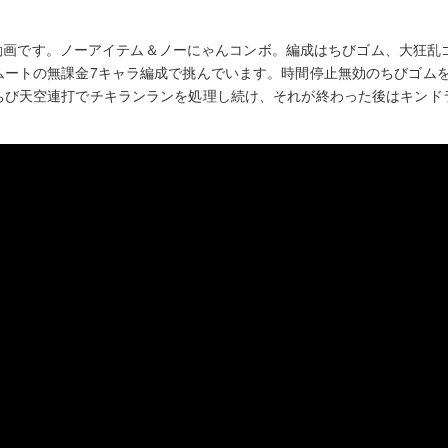
の攻略動画です。ノーアイテム＆ノーにゃんコンボ。編成はちびゴム、大狂
ムートの無課金7キャラ編成で挑んでいます。時間停止無効のちびゴム
ちび天空連打でチキランランを処理し続け、それが終わった後はキンド