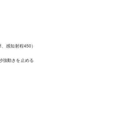
撃、感知射程450）
6秒強動きを止める