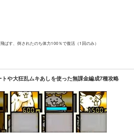
っ飛ばす、倒されたのち体力100％で復活（1回のみ）
ートや大狂乱ムキあしを使った無課金編成7種攻略