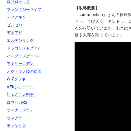
ロブロックス
【攻略概要】
ファンタジーライフi
「souemonkun」さん
ティアキン
ドラ、ちび天空、キンドラ、
ゼンゼロ
るのを防いでいます。あとは
デナアビ
墓手太郎を削っています。
エルデンリング
ドラゴンズドグマ2
バルダーズゲート3
アナザーエデン
オクトラ大陸の覇者
WIZダフネ
AFKジャーニー
にゃんこ大戦争
ロマサガRS
サマナーズウォー
ラスクラ
チェンクロ