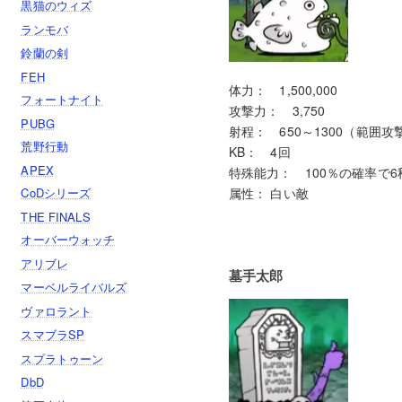
黒猫のウィズ
ランモバ
鈴蘭の剣
FEH
体力： 1,500,000
フォートナイト
攻撃力： 3,750
PUBG
射程： 650～1300（範囲攻
荒野行動
KB： 4回
APEX
特殊能力： 100％の確率で
CoDシリーズ
属性： 白い敵
THE FINALS
オーバーウォッチ
アリブレ
墓手太郎
マーベルライバルズ
ヴァロラント
スマブラSP
スプラトゥーン
DbD