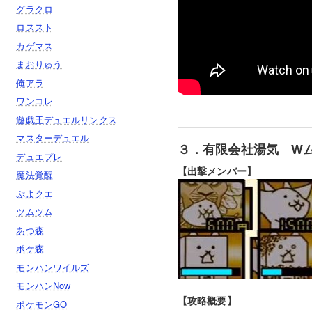
グラクロ
ロススト
カゲマス
まおりゅう
俺アラ
ワンコレ
遊戯王デュエルリンクス
マスターデュエル
３．有限会社湯気 W
デュエプレ
【出撃メンバー】
魔法覚醒
ぷよクエ
ツムツム
あつ森
ポケ森
モンハンワイルズ
モンハンNow
【攻略概要】
ポケモンGO