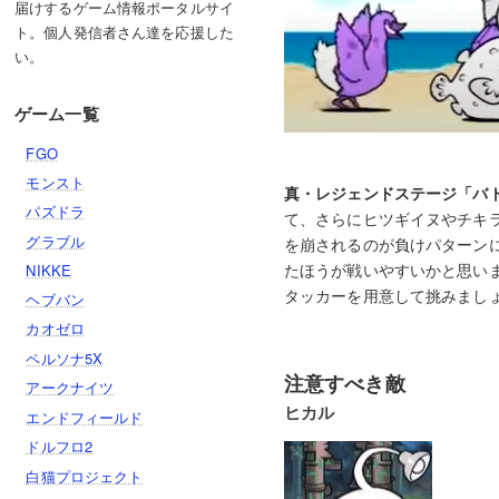
届けするゲーム情報ポータルサイ
ト。個人発信者さん達を応援した
い。
ゲーム一覧
FGO
モンスト
真・レジェンドステージ「バ
パズドラ
て、さらにヒツギイヌやチキ
グラブル
を崩されるのが負けパターン
たほうが戦いやすいかと思い
NIKKE
タッカーを用意して挑みまし
ヘブバン
カオゼロ
ペルソナ5X
注意すべき敵
アークナイツ
ヒカル
エンドフィールド
ドルフロ2
白猫プロジェクト