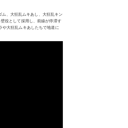
乱ゴム、大狂乱ムキあし、大狂乱キン
を壁役として採用し、前線が停滞す
ラや大狂乱ムキあしたちで地道に