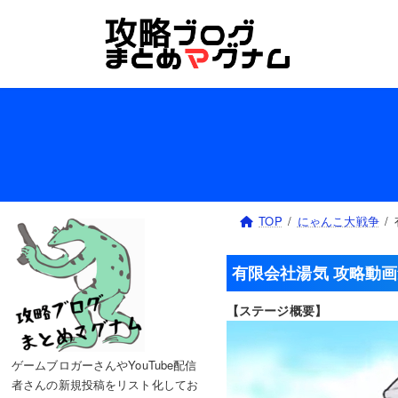
コ
ナ
ン
ビ
テ
ゲ
ン
ー
ツ
シ
へ
ョ
ス
ン
キ
に
ッ
移
プ
動
TOP
にゃんこ大戦争
有限会社湯気 攻略動
【ステージ概要】
ゲームブロガーさんやYouTube配信
者さんの新規投稿をリスト化してお