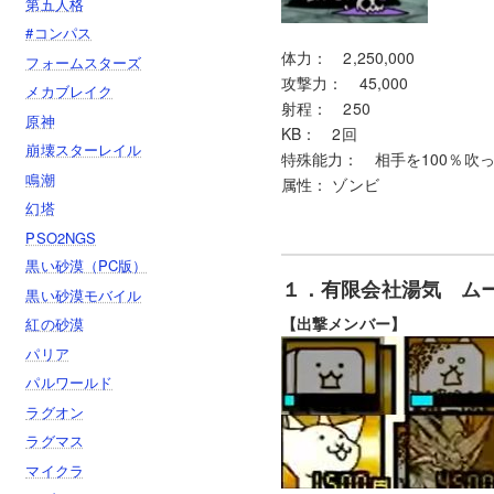
第五人格
#コンパス
体力： 2,250,000
フォームスターズ
攻撃力： 45,000
メカブレイク
射程： 250
原神
KB： 2回
崩壊スターレイル
特殊能力： 相手を100％吹
鳴潮
属性： ゾンビ
幻塔
PSO2NGS
黒い砂漠（PC版）
１．有限会社湯気 ム
黒い砂漠モバイル
【出撃メンバー】
紅の砂漠
パリア
パルワールド
ラグオン
ラグマス
マイクラ