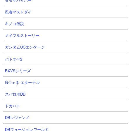
ダダサバイバー
攻撃力： 13,000
射程： 280（範囲攻撃）
忍者マストダイ
KB： 3回
特殊能力： 100％の確率で約1.66秒動きを遅くする、75％の確
キノコ伝説
率で小烈波（280～980）、1度だけHP50％で復活
メイプルストーリー
属性： 浮いてる、ゾンビ、超獣
ガンダムUCエンゲージ
バトオペ2
超棘獣ナマケモルガ
EXVSシリーズ
Gジェネ エターナル
スパロボDD
ドカバト
DBレジェンズ
体力： 1,000,000
DBフュージョンワールド