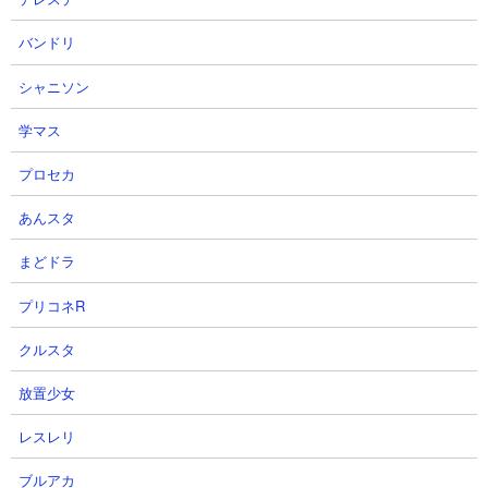
ボ。編成は飛脚、ナーラ、ネコルーザ、ドロン、ウルス、ゴム2
バンドリ
種、ネコブラックマ、ゼリーフィッシュ、ドグえもんの無課金編
成で挑んでいます。無課金編成といえど対超獣用の大型キャラが
シャニソン
多く揃っているのでこのステージの攻略においては何の問題もな
いですね。大型キャラを壁で守りながら進むセオリー通りの戦い
学マス
方であっさり攻略完了です。
プロセカ
あんスタ
まどドラ
プリコネR
クルスタ
放置少女
レスレリ
ブルアカ