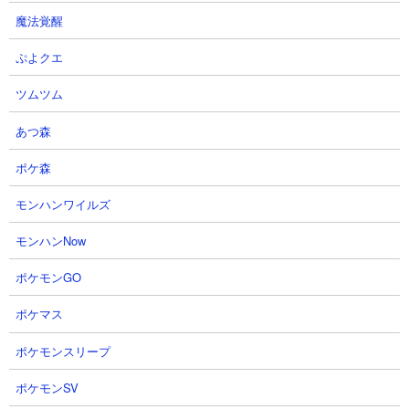
魔法覚醒
ぷよクエ
２．密林の異変Ⅲ 牙研ぐ死海魚 ゼウスやドロン
ツムツム
を使った攻略
あつ森
【出撃メンバー】
ポケ森
モンハンワイルズ
モンハンNow
ポケモンGO
【攻略概要】
「Ketron D Tekron R」さんの攻略動画です。にゃんコンボは研究
ポケマス
力と資金回りを盛っています。編成はサボテン、飛脚、バレル、
ドロン、ゼウス。超獣特攻解放ゼウスの火力がかなり高いためア
ポケモンスリープ
ンガブルはもちろん、ラングマスターもあっさり片付けて敵城破
ポケモンSV
壊にてクリア。ナマケモルガは出現させていません。動画後半で