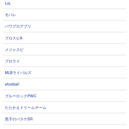
LoL
モバレ
パワプロアプリ
プロスピA
【攻略概要】
「ともよともよ」さんの攻略動画です。ノーアイテム、にゃんコ
メジャスピ
ンボは研究力と資金回りを強化しています。残り枠の編成はネコ
ルーザと大狂乱ゴム、ラーメン道、飛脚、ナーラ、ドロン。序盤
プロライ
からラーメン道などで壁を気付きながらじっくり戦う正攻法。ナ
MLBライバルズ
マケモルガが戦線に到着する前にラングマスターを処理し、収支
無難に戦い抜いています。
efootball
ブルーロックPWC
たたかえドリームチーム
黒子のバスケSR