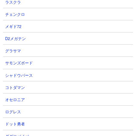
ラスクラ
300）
KB： 4回
チェンクロ
特殊能力： 悪魔シールド所持（HP400,000、KB時にHP200,000
で張り直す）、波動無効、ふっとばし無効
メギド72
属性： 悪魔、超獣属性
D2メガテン
グラサマ
超魚獣アンガブル
サモンズボード
シャドウバース
コトダマン
オセロニア
ログレス
ドット勇者
体力： 420,000