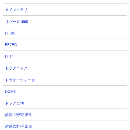
メメントモリ
５．密林の異変Ⅲ 牙研ぐ死海魚 ネコルーザや暗
リバース1999
黒嬢を使った無課金5種のみで攻略
【出撃メンバー】
FFRK
FF7EC
FF14
【攻略概要】
「猫叉Master」さんの攻略動画です。ノーアイテム＆ノーにゃん
ドラクエタクト
コンボ。編成ははにわ、飛脚、暗黒嬢、ネコルーザ、バレルの5種
ドラクエウォーク
のみで挑んでいます。暗黒嬢の波動で雑魚をけん制しつつネコル
ーザや飛脚でラングマスターを撃破。あとは残ったナマケモルガ
DQM3
をじっくり処理して勝ち確です。
ドラクエ10
信長の野望 新生
信長の野望 出陣