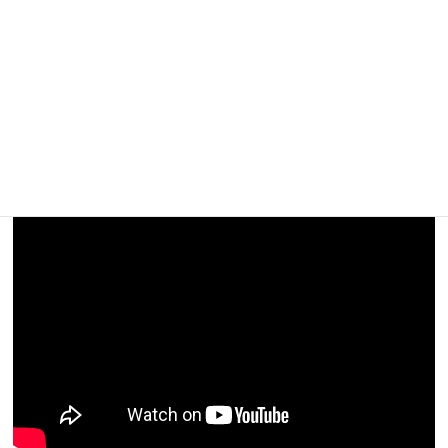
【攻略概要】
「猫叉Master」さんの攻略動画です。ノーアイテム、にゃんコン
ボは研究力アップを組んでいます。残り編成はサルカニフェス、
キュクロプス、はにわ、大狂乱ゴム、メタル、カンカン、前田慶
次を組んでいます。黒属性には前田、ゾンビにはサルカニフェ
ス、悪魔にはキュクロプスを当てて対抗。ナマケモルガが出てく
る前に敵城を破壊してクリアです。