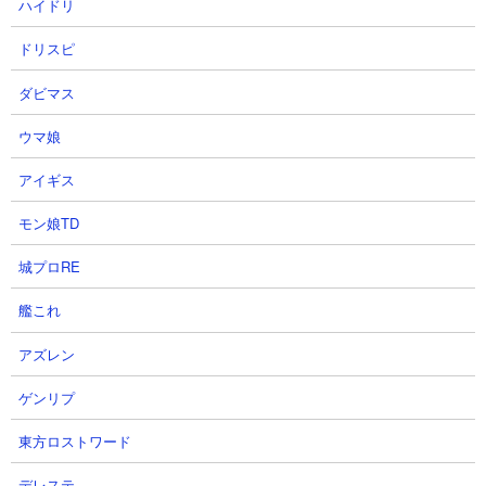
ハイドリ
ドリスピ
ダビマス
ウマ娘
アイギス
４．密林の異変Ⅲ 牙研ぐ死海魚 ドグえもんやド
モン娘TD
ロンを使った無課金編成攻略
城プロRE
【出撃メンバー】
艦これ
アズレン
ゲンリプ
東方ロストワード
【攻略概要】
「ろる」さんの攻略動画です。ノーアイテム＆ノーにゃんコン
デレステ