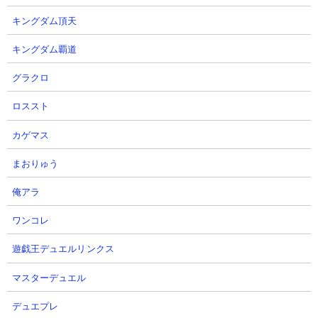
【攻略概要】
キングダム頂天
「こいし。」さんの攻略動画です。ノーアイテム、にゃんコンボ
キングダム覇道
は初期所持金を盛っています。2列目の編成はカンカン、エクスプ
レス、半魚人、飛脚、真田。カンカンやエクスプレスを先行させ
グラクロ
てお金を稼ぎながら道を開き、真田や量産キャラ連打で敵城破壊
を狙いにいくもの。タイミング的にシビアなものはなさそうなの
ロススト
で、キャラさえそこそこ育っていれば模倣は難しくなさそうで
す。さっとクリアを目指すならオススメ。
カゲマス
まおりゅう
俺アラ
ワンコレ
遊戯王デュエルリンクス
マスターデュエル
デュエプレ