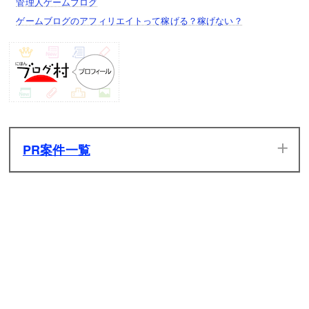
管理人ゲームブログ
ゲームブログのアフィリエイトって稼げる？稼げない？
PR案件一覧
当サイトのPR案件です。ぜひ一度プレイしてみてください。
発生した広告収入は全てサイトの維持管理費用に充てさせて
いただきます。
原神