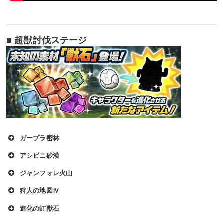
■ 超獣討伐ステージ
ガープラ密林
アシビニ砂漠
ジャンフォレ火山
狩人の地図Ⅳ
進化の虹獣石