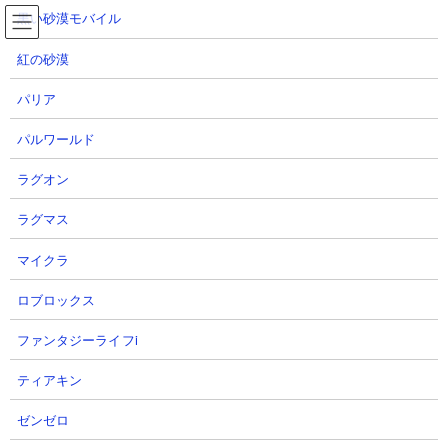
コ
ナ
黒い砂漠モバイル
ン
ビ
テ
ゲ
紅の砂漠
ン
ー
ツ
シ
パリア
へ
ョ
密林の異変Ⅲ 牙研ぐ死海魚 攻略動画集
ス
ン
パルワールド
キ
に
ッ
移
ラグオン
プ
動
TOP
にゃんこ大戦争
密林の異変Ⅲ 牙研ぐ死海魚 攻略動画集
ラグマス
マイクラ
密林の異変Ⅲ 牙研ぐ死海魚 攻略動画集
ロブロックス
【ステージ概要】
ファンタジーライフi
超獣討伐ステージ「密林の異変Ⅲ」の「牙研ぐ死海魚」
の攻略動
画まとめページです。時間沸きで複数体登場する超魚獣アンガブ
ティアキン
ルと超舌獣ラングマスターとナマケモルガを相手にするステー
ジ。ただしどれも超獣の中では比較的相手しやすいうえに、出現
ゼンゼロ
までに時間の余裕があるのでそれより先に敵城を破壊する速攻攻