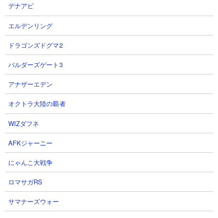
略が可能。編成次第ではラングマスターもナマケモルガも姿を出
デナアビ
すことなくクリアすることができるので、正攻法が面倒であれば
エルデンリング
狙ってみてもよいかもです。
ドラゴンズドグマ2
注意すべき敵
バルダーズゲート3
超舌獣ラングマスター
アナザーエデン
オクトラ大陸の覇者
WIZダフネ
AFKジャーニー
にゃんこ大戦争
ロマサガRS
体力： 950,000
サマナーズウォー
攻撃力： 22,000、6,000
射程： -300～350、-300～350（全方位範囲攻撃、感知射程