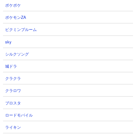
はエリア17の攻略動画も収録しています。
ポケポケ
ポケモンZA
ピクミンブルーム
sky
シルクソング
城ドラ
クラクラ
クラロワ
ブロスタ
３．密林の異変Ⅲ 牙研ぐ死海魚 ネコルーザやド
ロードモバイル
ロンを使った攻略
ライキン
【出撃メンバー】