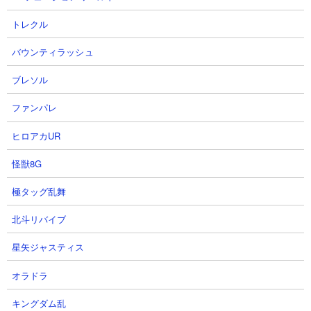
攻撃力： 17,000×3
射程： 1～501、200～500、350～500（感知射程500、遠方範
トレクル
囲攻撃）
バウンティラッシュ
KB： 2回
特殊能力： 40％の確率で3秒強動きを止める、悪魔シールド所持
ブレソル
（HP50,000）、KB時に悪魔シールド（25,000）を張り直す、波
動無効
ファンパレ
属性： 悪魔、超獣属性
ヒロアカUR
怪獣8G
１．密林の異変Ⅲ 牙研ぐ死海魚 カンカンや半魚
極タッグ乱舞
人を使った速攻攻略
北斗リバイブ
【出撃メンバー】
星矢ジャスティス
オラドラ
キングダム乱