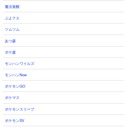
くるタイミングに合わせてリリィとクゥを投入してあとは随時各
魔法覚醒
キャラ連打していくシンプルな戦い方です。汎用火力として優秀
なかさじぞうが雑魚をしっかり抑え込んでくれるのが大きく、リ
ぷよクエ
リィとクゥがその間に真レジェンドブンブンを叩いて攻略完了で
す。
ツムツム
あつ森
ポケ森
モンハンワイルズ
モンハンNow
ポケモンGO
ポケマス
ポケモンスリープ
ポケモンSV