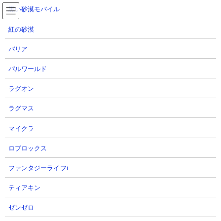
コ
ナ
黒い砂漠モバイル
ン
ビ
テ
ゲ
紅の砂漠
ン
ー
ツ
シ
パリア
へ
ョ
夕飯の終着点 攻略動画まとめ
ス
ン
パルワールド
キ
に
ッ
移
ラグオン
プ
動
TOP
にゃんこ大戦争
夕飯の終着点 攻略動画まとめ
ラグマス
夕飯の終着点 攻略動画まとめ
マイクラ
ロブロックス
■ ステージ概要
ファンタジーライフi
ティアキン
ゼンゼロ