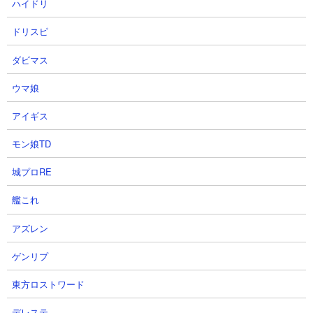
ハイドリ
ドリスピ
【攻略概要】
「にゃんこ大戦争攻略ちゃんねる」さんの攻略動画です。ノーア
ダビマス
イテム＆ノーにゃんコンボ。編成は大狂乱ゴム、ゴム、コーン、
バブル、カンカン、ウリル、クゥの7種。古代種相手に鈍足を付与
ウマ娘
できるウリルの存在が大きいですね。天使処理はバブルに任せ
アイギス
て、あとはクゥに攻守両面で踏ん張ってもらって攻略完了です。
モン娘TD
城プロRE
艦これ
アズレン
ゲンリプ
東方ロストワード
デレステ