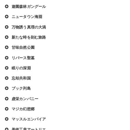
遊園森林ガングール
ニュータウン海淵
万物誘う真理の大渦
新たな時を刻む旅路
甘味自然公園
リバース聖墓
眠りの深淵
忘却共和国
ブック列島
虚栄カンパニー
マジカ幻想郷
マッスルエンパイア
美術工房アートリエ