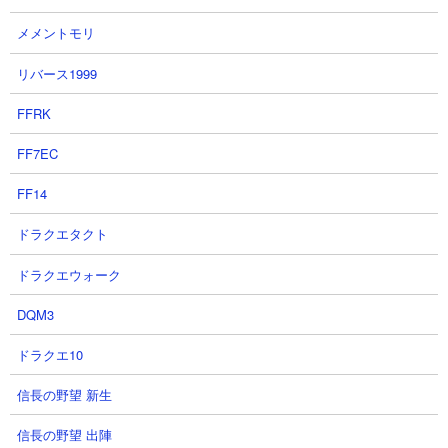
メメントモリ
リバース1999
FFRK
【Nextステージ】
FF7EC
→全身たわしスーツ
FF14
■ レジェンドストーリー0
ドラクエタクト
ドラクエウォーク
DQM3
ゼロフィールド
時空の最果て
ドラクエ10
バリチッチ盆地
信長の野望 新生
ウルルブ島滞在記
信長の野望 出陣