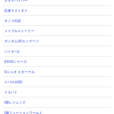
ダダサバイバー
忍者マストダイ
キノコ伝説
メイプルストーリー
ガンダムUCエンゲージ
体力： 3,600,000
攻撃： 13,333
バトオペ2
射程： -300～300（全方位遠方範囲攻撃）射程200
KB： 5回
EXVSシリーズ
能力： 100％の確率で10秒間古代の呪いを付与する
Gジェネ エターナル
属性： 古代種
スパロボDD
ダテメガネル（強化倍率180％）
ドカバト
DBレジェンズ
DBフュージョンワールド