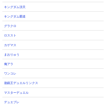
攻撃： 5,500
キングダム頂天
射程： 420～770（遠方範囲、感知射程320）
KB： 6回
キングダム覇道
能力： 100％の確率で5秒動きを遅くする
属性： 天使、超賢者
グラクロ
ロススト
カゲマス
１．夕飯の終着点 かさじぞうとクゥとリリィの3
まおりゅう
種で攻略
【出撃メンバー】
俺アラ
ワンコレ
遊戯王デュエルリンクス
【攻略概要】
「猫叉Master」さんの攻略動画です。かさじぞうとクゥとリリィ
マスターデュエル
の3種のみの編成、ノーアイテム＆ノーにゃんコンボ。序盤はあえ
てかさじぞうだけを連打して数を溜めてから進軍。敵本隊が出て
デュエプレ