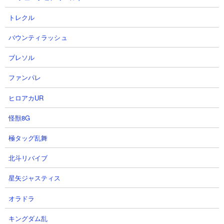
トレクル
体力： 648,000
攻撃： 10,800
バウンティラッシュ
射程： 500～800（範囲攻撃、感知射程449）
KB： 6回
ブレソル
能力： 100％の確率で古代の呪いを5秒間付与
属性： 古代種
ファンパレ
ヒロアカUR
天使メガミエル（強化倍率100％）
怪獣8G
極タッグ乱舞
北斗リバイブ
星矢ジャスティス
オラドラ
体力： 650,000
キングダム乱