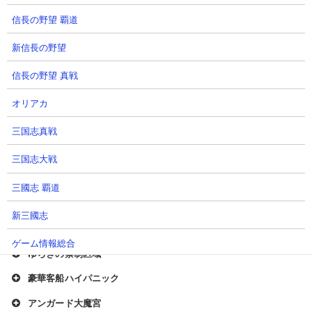
新世界アリ＝エヘン
信長の野望 覇道
われら海の猫
新信長の野望
対極にある真実
信長の野望 真戦
デシリットル湾の魔物
オリアカ
枯れた思考の庭
異空行路の先に
三国志真戦
イトコンバレー
三国志大戦
カルメ桃源郷
三國志 覇道
隠されしモルモ島
新三國志
行楽地デラコスパ
ゲーム情報総合
ゆらぎの禁制区域
豪華客船ハイパニック
アンガード大魔宮