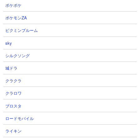
２．夕飯の終着点 ウリルやナーラなどを使った無
ポケポケ
課金編成攻略
ポケモンZA
【出撃メンバー】
ピクミンブルーム
sky
シルクソング
城ドラ
【攻略概要】
「ネコレンジャー」さんの攻略動画です。アイテムはネコボンや
クラクラ
ニャンピューターを使用。編成は大狂乱ゴム、コーン、ゼリーま
んじゅう、飛脚、ドロン、ウリル、ナーラ、ルーザの無課金編成
クラロワ
で挑んでいます。無課金編成であってもコーンや飛脚などの優秀
ブロスタ
なキャラを連打しつつウリルやルーザで古代種を封殺していけば
十分に渡り合っていけますね。
ロードモバイル
ライキン