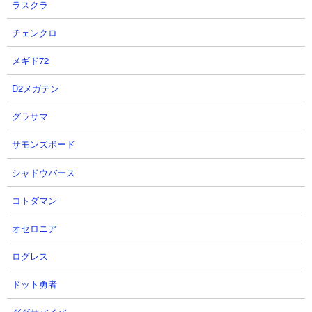
ャラもダテメガネルの攻撃を気にしなくて済むぐらい固いキャラ
ラスクラ
であれば使いやすいです。
チェンクロ
メギド72
■ 出現する敵一覧
D2メガテン
グラサマ
サモンズボード
シャドウバース
■ 注意すべき敵
コトダマン
真レジェンドブンブン（強化倍率120%）
オセロニア
ログレス
ドット勇者