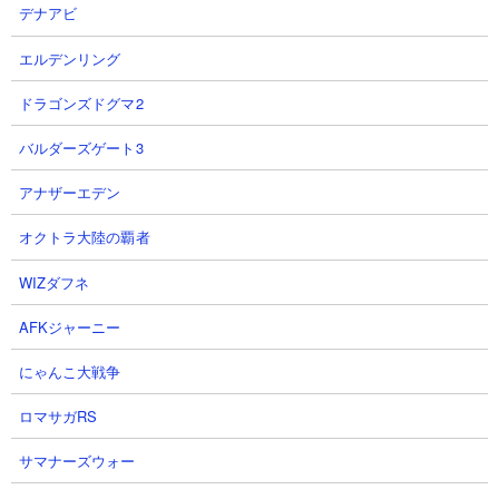
デナアビ
エルデンリング
ドラゴンズドグマ2
バルダーズゲート3
アナザーエデン
オクトラ大陸の覇者
レジェンドストーリー0の「ン・トーべ地方」の「夕飯の終着点」
WIZダフネ
の攻略動画まとめページです。敵城を叩いたときに出現する真レ
ジェンドブンブンがボスで、取り巻きには一角くん、メガミエ
AFKジャーニー
ル、ダテメガネル、ちびぶんぶんなどが出現します。
にゃんこ大戦争
真レジェブンブンとダテメガネルの古代の呪いが飛んでくるので
古代の呪い持ちのキャラを中心にして編成を組む方がベター。古
ロマサガRS
代種相手に鈍足と呪いを振りまけるウリルが適性が高いです。あ
とは突破力が高いちびぶんぶんを早期処理できるように半魚人や
サマナーズウォー
飛脚のような量産火力キャラを入れていくのもおすすめ。大型キ