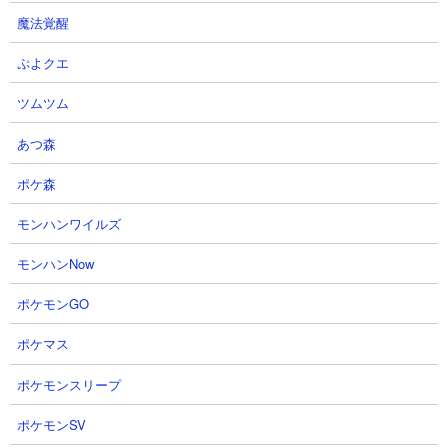
３．使徒強襲レベル13 ブランカや初号機を使った
魔法覚醒
攻略
【出撃メンバー】
ぷよクエ
ツムツム
あつ森
ポケ森
【攻略概要】
モンハンワイルズ
「ハカメモリー」さんの攻略動画です。ノーアイテムでにゃんコ
ンボは使徒キラーと研究力アップ（中）を使用。エイリアン雑魚
モンハンNow
用にゼリーフィッシュ、ムキあし、ねこクール、ブランカを編成
ポケモンGO
しています。序盤は量産キャラで雑魚を処理を行い、ブランカは
サイやカバなどのHPが高い相手に向けてぶつけるようにしていま
ポケマス
す。有限雑魚を片付け終わったあとは初号機を出して、前線をキ
ープするだけの消化試合となってます。
ポケモンスリープ
ポケモンSV