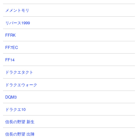
メメントモリ
リバース1999
FFRK
FF7EC
FF14
ドラクエタクト
ドラクエウォーク
DQM3
６．使徒強襲レベル13 ダークダルターニャ使用攻
ドラクエ10
略
【出撃メンバー】
信長の野望 新生
信長の野望 出陣