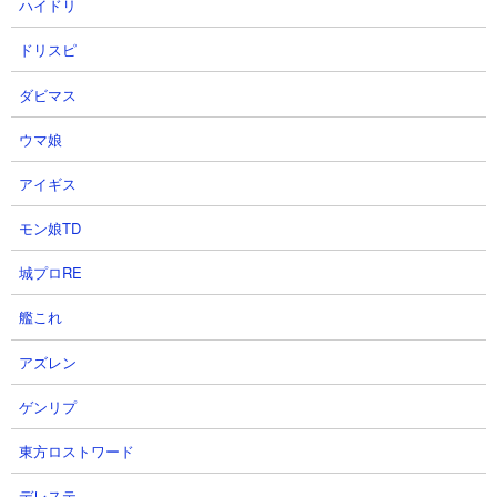
ハイドリ
ドリスピ
５．使徒強襲レベル13 エヴァ3機使用攻略
ダビマス
【出撃メンバー】
ウマ娘
アイギス
モン娘TD
城プロRE
【攻略概要】
艦これ
「BLUE EYES」さんの攻略動画です。使徒キラーやエヴァ3機を
惜しみなく使った効率重視の正攻法。壁役には一度生き返るキョ
アズレン
ンシーやメタルねこを使うことでラミエルが前に出る機会を減ら
し、その間にチャッソ、漂流記でエイリアンの相手をしていま
ゲンリプ
す。エヴァ3機にも雑魚処理を最初から担当させることでクリアタ
イムはかなり短く削減できています。
東方ロストワード
デレステ