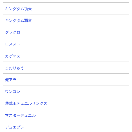
だけ。スニャイパーが地味にラミエルを押し戻してくるのも手伝
キングダム頂天
って、前線を安定させたままクリアにいたっています。にゃんコ
ンボの使徒キラーと使徒用アタッカーを足せばさらに楽にクリア
キングダム覇道
ができますね。
グラクロ
ロススト
カゲマス
まおりゅう
俺アラ
ワンコレ
遊戯王デュエルリンクス
マスターデュエル
デュエプレ