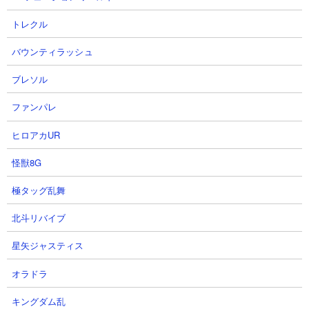
トレクル
バウンティラッシュ
ブレソル
ファンパレ
ヒロアカUR
２．使徒強襲レベル13 無課金4種編成攻略
怪獣8G
【出撃メンバー】
極タッグ乱舞
北斗リバイブ
【攻略概要】
星矢ジャスティス
「ふーか」さんの攻略動画です。アイテムはスニャイパーを使
用、にゃんコンボはなし。大狂乱ゴム、スライム、ムキあし、暗
オラドラ
黒だけを使った無課金キャラ4種のみの編成。雑魚をすべて片づけ
たあとは、ほぼ大狂乱ゴムとスライムの2体を定期的に出していく
キングダム乱