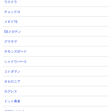
ラスクラ
チェンクロ
メギド72
D2メガテン
グラサマ
体力： 4,500,000
サモンズボード
攻撃力： 675,000
射程： -2500～2000（全方位範囲攻撃）感知射程1000
シャドウバース
KB： 2回
特殊能力： 城へのダメージ4倍
コトダマン
属性： 使徒
オセロニア
ログレス
１．使徒強襲レベル13 無課金編成攻略
ドット勇者
【出撃メンバー】