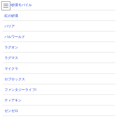
コ
ナ
黒い砂漠モバイル
ン
ビ
テ
ゲ
紅の砂漠
ン
ー
ツ
シ
パリア
使徒強襲 警戒（レベル8～13） ラミエル攻略動画
へ
ョ
集
ス
ン
パルワールド
キ
に
ッ
移
ラグオン
プ
動
TOP
にゃんこ大戦争
使徒強襲 警戒（レベル8～13） ラミエル攻略動画集
ラグマス
マイクラ
使徒強襲 警戒（レベル8～13） ラミエル攻略動画
集
ロブロックス
ファンタジーライフi
ティアキン
ゼンゼロ