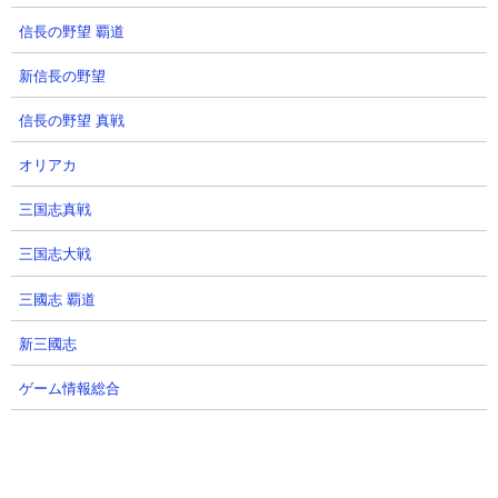
信長の野望 覇道
新信長の野望
【攻略概要】
信長の野望 真戦
「ドラゴンペンギンch」さんの攻略動画です。使徒キラーとエヴ
ァ2機、あとはダークダルターニャなどを使用しています。エイリ
オリアカ
アンサイ用にダークダルターニャをぶつけることで処理を短時間
三国志真戦
で行い、あとはエヴァにBOSSの相手を任せてクリアをしていま
す。
三国志大戦
三國志 覇道
新三國志
ゲーム情報総合