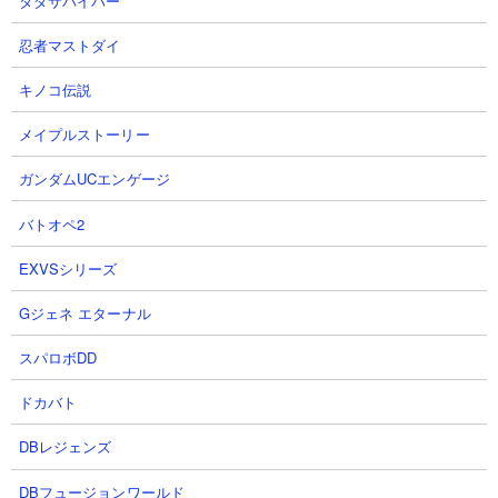
ダダサバイバー
忍者マストダイ
キノコ伝説
メイプルストーリー
【攻略概要】
「にゃんこ大戦争攻略ちゃんねる」さんの攻略動画です。無課金
ガンダムUCエンゲージ
編成での攻略です。1列目は大狂乱にゃんコンボのメンバー5体、2
バトオペ2
列目にはゼリーフィッシュ、エクスプレス、ムキあし、大狂乱天
空、覚醒ムートという編成。有限沸きの雑魚を総力戦で片づけた
EXVSシリーズ
あとは、ラミエルが前に出てこないようにエイリアンわんこを処
理しながら前線をキープするだけ。使徒キラーがないぶん時間は
Gジェネ エターナル
かかりますが、まったく危なげなくクリアが可能です。
スパロボDD
ドカバト
DBレジェンズ
DBフュージョンワールド