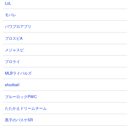
LoL
【攻略概要】
モバレ
「聖ラナンキュラス」さんの攻略動画です。にゃんコンボににゃ
パワプロアプリ
んこ砲チャージ速度アップ、さらにかみなり砲を選択することで
ラミエルの攻撃頻度を下げています。雑魚処理が終わったあとは
プロスピA
ごろにゃーんやエクスプレスを使ってラミエルの足止めをしなが
ら地道にHPを削って倒しています。
メジャスピ
プロライ
MLBライバルズ
efootball
ブルーロックPWC
たたかえドリームチーム
黒子のバスケSR