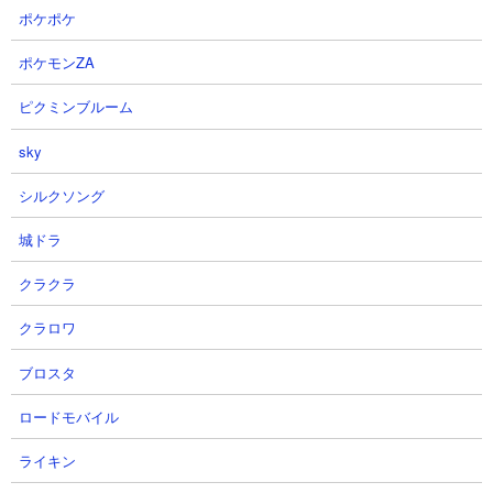
ポケポケ
ポケモンZA
ピクミンブルーム
sky
シルクソング
城ドラ
クラクラ
４．使徒強襲レベル13 ムートやごろにゃーんを使
クラロワ
った無課金ノーアイテム攻略
ブロスタ
【出撃メンバー】
ロードモバイル
ライキン