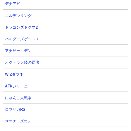
デナアビ
エルデンリング
【ステージ概要】
ドラゴンズドグマ2
エヴァコラボイベント強襲ステージ「使徒強襲」の「警戒（レベ
バルダーズゲート3
ル8～13）」
の攻略動画まとめページです。この強襲ステージはレ
ベルによってBOSSである使徒が変わります。このLv8～13は第六
アナザーエデン
使徒であるラミエルがBOSS。長射程＆超火力のBOSSがゆっくり
迫ってくるという点ではLv7と14のゼルエルと共通していますが、
オクトラ大陸の覇者
敵がメタルでなくエイリアンになったぶん処理しやすくなってお
り、いやらしさはそれほどありません。
WIZダフネ
AFKジャーニー
注意すべき敵
にゃんこ大戦争
第六使徒ラミエル（レベル13時ステータス）
ロマサガRS
サマナーズウォー