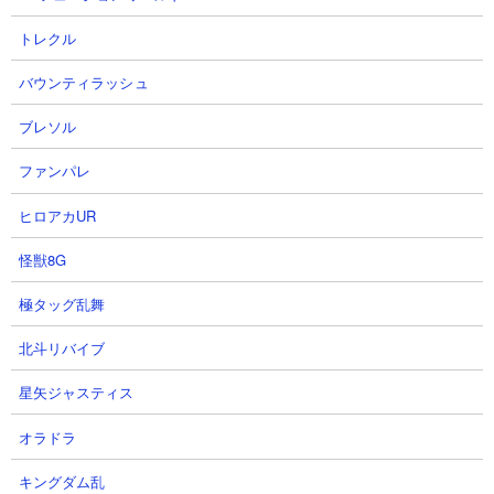
期所持金と働きネコレベルを盛っています。なんと出撃させるの
トレクル
はコラボキャラのさやか1体のみ。アイテムによる補助はあります
が、真っ向からタイマンでの殴り合いを仕掛けて見事打ち勝って
バウンティラッシュ
います。
ブレソル
ファンパレ
ヒロアカUR
怪獣8G
極タッグ乱舞
北斗リバイブ
星矢ジャスティス
オラドラ
キングダム乱