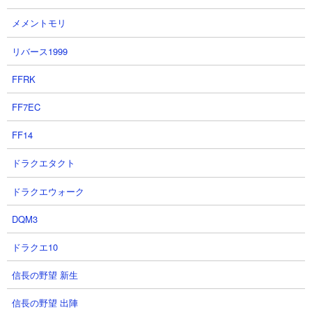
メメントモリ
リバース1999
FFRK
FF7EC
FF14
ドラクエタクト
ドラクエウォーク
DQM3
ドラクエ10
６．ワルプルギスの夜 舞台装置の魔女 XX周目 無
信長の野望 新生
課金3種攻略
信長の野望 出陣
【出撃メンバー】