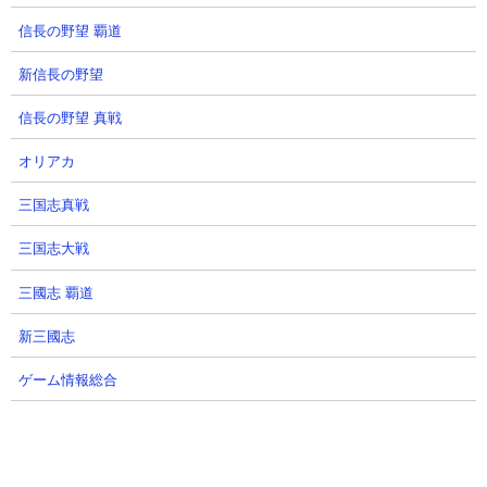
信長の野望 覇道
新信長の野望
信長の野望 真戦
オリアカ
【攻略概要】
「にゃんこ大戦争攻略ちゃんねる」さんの攻略動画です。魔女キ
三国志真戦
ラー不使用の無課金3種のみでの攻略。大狂乱ライオンをうまいタ
三国志大戦
イミングで出すことでBOSSを完全に敵城に張り付け、そこにムー
トや超特急を投げ続けてダメージを稼ぐという戦い方。大狂乱ラ
三國志 覇道
イオンのタイミングが少しでもズレると魔女の進軍を許してしま
うので、かなり神経をすり減らしながら戦う9分半となるでしょう
新三國志
（汗）
ゲーム情報総合