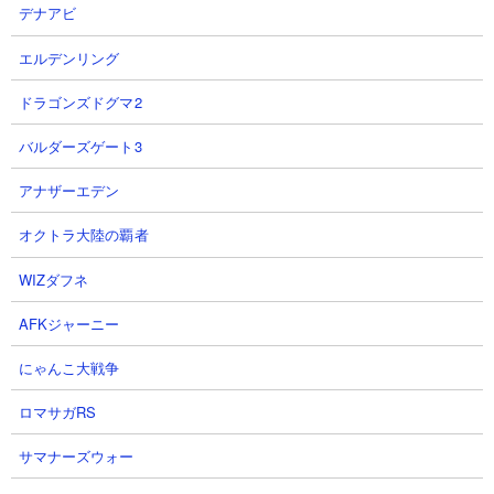
デナアビ
エルデンリング
ドラゴンズドグマ2
【ステージ概要】
イベント強襲ステージ「ワルプルギスの夜」の「舞台装置の魔女
バルダーズゲート3
（1周目～XX周目）」
の攻略動画まとめページです。出現する
BOSSはワルプルギスの夜1体のみで他に取り巻きは出てきません
アナザーエデン
が、このBOSSがとんでもない能力の高さを持っています。全妨害
無効な上に射程1,500の範囲攻撃で必ずクリティカル。さらに動き
オクトラ大陸の覇者
は遅くするわ、城への攻撃力は4倍だわでやりたい放題です。にゃ
WIZダフネ
んコンボの魔女キラーを使ってまどかマギカコラボキャラで押し
切るか、足の速い大狂乱ライオンやゴロにゃーんをタイミングよ
AFKジャーニー
く連打して足を止めるか、そのどちらかの攻略法を取ることにな
るでしょう。
にゃんこ大戦争
ロマサガRS
注意すべき敵
サマナーズウォー
ワルプルギスの夜（XX周目時ステータス）