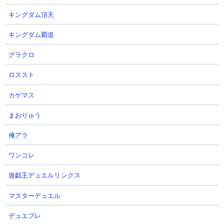
２．ワルプルギスの夜 舞台装置の魔女 XX周目 コ
ラボキャラでサクッと攻略
キングダム頂天
【出撃メンバー】
キングダム覇道
グラクロ
ロススト
【攻略概要】
「にゃんこ大戦争攻略ちゃんねる」さんの攻略動画です。魔女キ
カゲマス
ラーとコラボキャラを使った正攻法での攻略ですね。魔女キラー
を発動させて大狂乱ライオンで足止めし、佐倉杏子をぶつけるだ
まおりゅう
けの簡単なお仕事。にゃんコンボの枠を余らせているので、より
俺アラ
クリアを盤石にする余白も残されています。
ワンコレ
遊戯王デュエルリンクス
マスターデュエル
デュエプレ