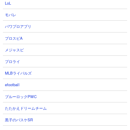
【出撃メンバー】
LoL
モバレ
パワプロアプリ
【攻略概要】
「ひょう」さんの攻略動画です。キョンシーとスニャイパーだけ
プロスピA
というなんとも意外な組み合わせ。ワルプルギスの鈍足効果を無
メジャスピ
効化できるよう本能を極めておく必要がありますが、これに加え
て敵の攻撃モーションに合わせてスニャイパーをONしたり、鉄壁
プロライ
砲を被せるという工夫を入れて前線を守り、20分（スピードアッ
プ使用）にも渡る攻防の末見事勝利しています。
MLBライバルズ
efootball
ブルーロックPWC
たたかえドリームチーム
黒子のバスケSR