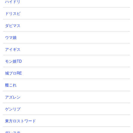
ハイドリ
ドリスピ
ダビマス
ウマ娘
５．ワルプルギスの夜 舞台装置の魔女 XX周目 ム
アイギス
ートとゴロにゃーんの無課金2種攻略
モン娘TD
【出撃メンバー】
城プロRE
艦これ
【攻略概要】
アズレン
「ネコレンジャー」さんの攻略動画です。魔女キラーなしで覚醒
ムートとゴロにゃーんの無課金2種のみで挑んでいます。ゴロにゃ
ゲンリプ
ーんの発射タイミングさえ間違わなければ完全にワルプルギスを
東方ロストワード
張り付けることができるので、あとはそこに覚醒ムートを投げて
削ろうという戦い方。ムートの再生産にとにかく時間がかかるの
デレステ