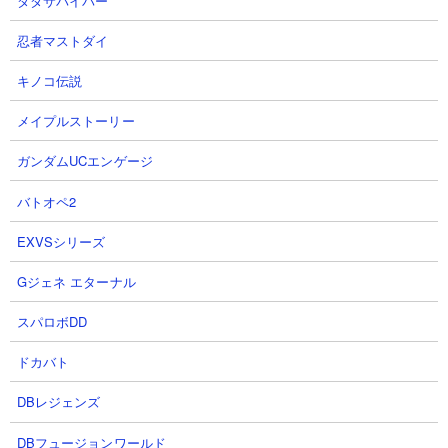
ダダサバイバー
射程： -2,000～1,500（全方位範囲攻撃）感知射程400
KB： 2回
忍者マストダイ
特殊能力： 全ての妨害効果無効、100％クリティカル攻撃、
100％相手の動きを遅くする、城へのダメージ4倍
キノコ伝説
属性： 魔女
メイプルストーリー
ガンダムUCエンゲージ
１．ワルプルギスの夜 舞台装置の魔女 XX周目 さ
バトオペ2
やか1体でタイマン張って攻略
EXVSシリーズ
【出撃メンバー】
Gジェネ エターナル
スパロボDD
ドカバト
【攻略概要】
DBレジェンズ
「ネコレンジャー」さんの攻略動画です。アイテムはネコボンと
スニャイパーを使用、にゃんコンボでは魔女キラー、攻撃力と初
DBフュージョンワールド