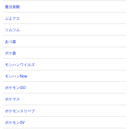
魔法覚醒
ぷよクエ
ツムツム
あつ森
ポケ森
３．ワルプルギスの夜 舞台装置の魔女 XX周目 ゴ
ロにゃーんを使った放置攻略
モンハンワイルズ
【出撃メンバー】
モンハンNow
ポケモンGO
【攻略概要】
ポケマス
「7 / しち」さんの攻略動画です。1周目からさまざまなパターン
ポケモンスリープ
のクリア方法を動画に収録してくれています、最後のXX周目で
は、フルアイテムで大狂乱モヒカン、大狂乱ライオン、ゴロにゃ
ポケモンSV
ーんの無課金3種のみの編成でニャンピューター放置攻略。こんな