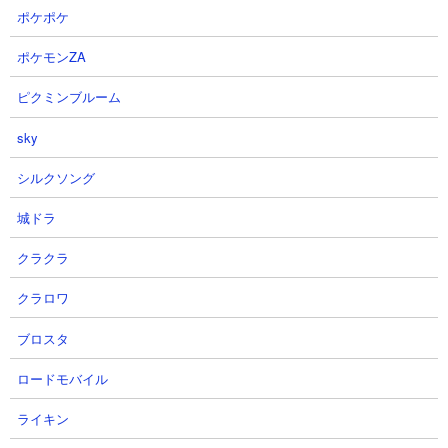
3体でいけてしまうのは驚きですが、クリアまでには30分以上かか
ポケポケ
るそうです（苦笑）
ポケモンZA
ピクミンブルーム
sky
シルクソング
城ドラ
クラクラ
クラロワ
ブロスタ
ロードモバイル
４．ワルプルギスの夜 舞台装置の魔女 XX周目 魔
ライキン
女キラーなしキョンシー1種攻略