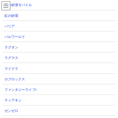
コ
ナ
黒い砂漠モバイル
ン
ビ
テ
ゲ
紅の砂漠
ン
ー
ツ
シ
パリア
ワルプルギスの夜 舞台装置の魔女（1周目～XX周
へ
ョ
目） 攻略動画集
ス
ン
パルワールド
キ
に
ッ
移
ラグオン
プ
動
TOP
にゃんこ大戦争
ワルプルギスの夜 舞台装置の魔女（1周目～XX周目） 攻略動画集
ラグマス
マイクラ
ワルプルギスの夜 舞台装置の魔女（1周目～XX周
目） 攻略動画集
ロブロックス
ファンタジーライフi
ティアキン
ゼンゼロ