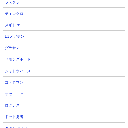
ラスクラ
チェンクロ
メギド72
D2メガテン
グラサマ
サモンズボード
シャドウバース
コトダマン
オセロニア
ログレス
体力： 1,440,000
ドット勇者
攻撃力： 240,000