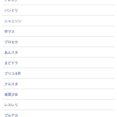
で、クリアまでにかかる時間はかなり覚悟が必要です。
バンドリ
シャニソン
学マス
プロセカ
あんスタ
まどドラ
プリコネR
クルスタ
放置少女
レスレリ
ブルアカ