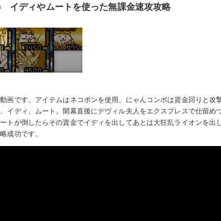
器 イディやムートを使った無課金速攻攻略
略動画です。アイテムはネコボンを使用、にゃんコンボは資金回りと攻
ン、イディ、ムート。開幕直後にデヴィル夫人をエクスプレスで仕留め
ムートが倒したらその資金でイディを出してあとは大狂乱ライオンを出
攻略成功です。