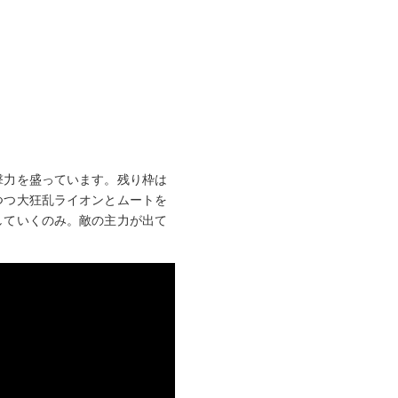
撃力を盛っています。残り枠は
つつ大狂乱ライオンとムートを
していくのみ。敵の主力が出て