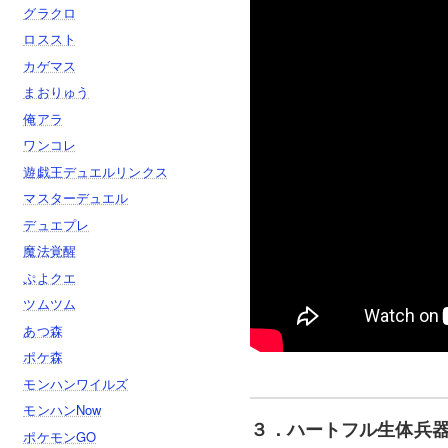
グラクロ
ロススト
カゲマス
まおりゅう
俺アラ
ワンコレ
遊戯王デュエルリンクス
マスターデュエル
デュエプレ
魔法覚醒
ぷよクエ
ツムツム
あつ森
ポケ森
モンハンワイルズ
モンハンNow
３．ハートフル生体兵器
ポケモンGO