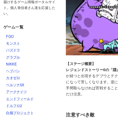
届けするゲーム情報ポータルサイ
ト。個人発信者さん達を応援した
い。
ゲーム一覧
FGO
モンスト
パズドラ
グラブル
【ステージ概要】
NIKKE
レジェンドストーリー0の「隠
ヘブバン
が経つと出現するデブウとテ
カオゼロ
になって苦しくなります。逆
ペルソナ5X
手間取らなければ苦戦すること
アークナイツ
だけ注意。
エンドフィールド
ドルフロ2
白猫プロジェクト
注意すべき敵