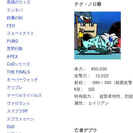
黒猫のウィズ
テク・ノロ爺
ランモバ
鈴蘭の剣
FEH
フォートナイト
PUBG
荒野行動
APEX
CoDシリーズ
体力： 850,000
THE FINALS
攻撃力： 12,022
オーバーウォッチ
射程： -390～390（範囲攻
アリブレ
KB： 3回
マーベルライバルズ
特殊能力： 超賢者特性、烈波
属性： エイリアン
ヴァロラント
スマブラSP
スプラトゥーン
DbD
亡者デブウ