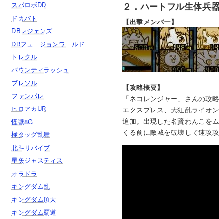
スパロボDD
２．ハートフル生体兵
ドカバト
【出撃メンバー】
DBレジェンズ
DBフュージョンワールド
トレクル
バウンティラッシュ
ブレソル
【攻略概要】
ファンパレ
「ネコレンジャー」さんの攻
ヒロアカUR
エクスプレス、大狂乱ライオ
追加。出現した名賢わんこを
怪獣8G
くる前に敵城を破壊して速攻
極タッグ乱舞
北斗リバイブ
星矢ジャスティス
オラドラ
キングダム乱
キングダム頂天
キングダム覇道