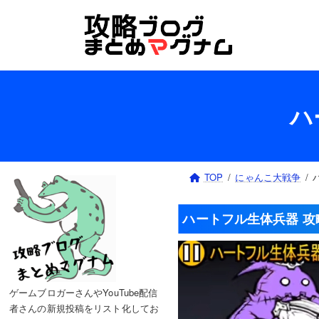
コ
ナ
ン
ビ
テ
ゲ
ン
ー
ツ
シ
へ
ョ
ハ
ス
ン
キ
に
ッ
移
プ
動
TOP
にゃんこ大戦争
ハートフル生体兵器 攻
ゲームブロガーさんやYouTube配信
者さんの新規投稿をリスト化してお