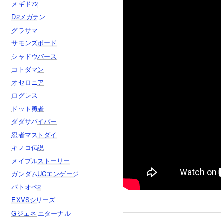
メギド72
D2メガテン
グラサマ
サモンズボード
シャドウバース
コトダマン
オセロニア
ログレス
ドット勇者
ダダサバイバー
忍者マストダイ
キノコ伝説
メイプルストーリー
ガンダムUCエンゲージ
バトオペ2
EXVSシリーズ
Gジェネ エターナル