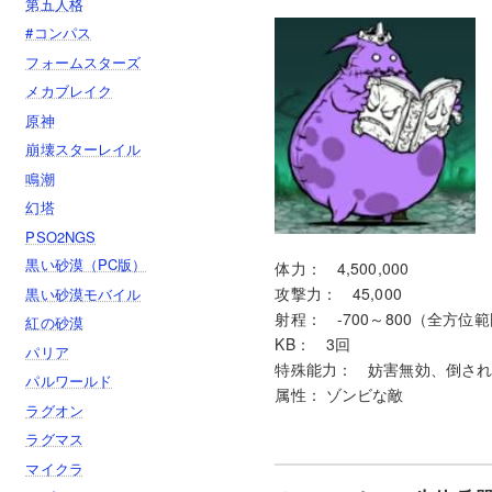
第五人格
#コンパス
フォームスターズ
メカブレイク
原神
崩壊スターレイル
鳴潮
幻塔
PSO2NGS
黒い砂漠（PC版）
体力： 4,500,000
攻撃力： 45,000
黒い砂漠モバイル
射程： -700～800（全方位
紅の砂漠
KB： 3回
パリア
特殊能力： 妨害無効、倒され
パルワールド
属性： ゾンビな敵
ラグオン
ラグマス
マイクラ