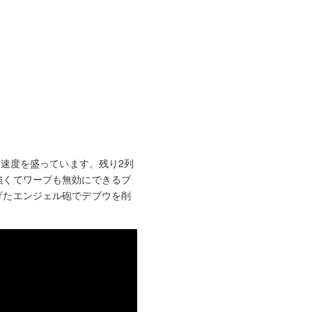
ジ速度を盛っています。残り2列
強くてワープも無効にできるブ
げたエンジェル砲でデブウを削