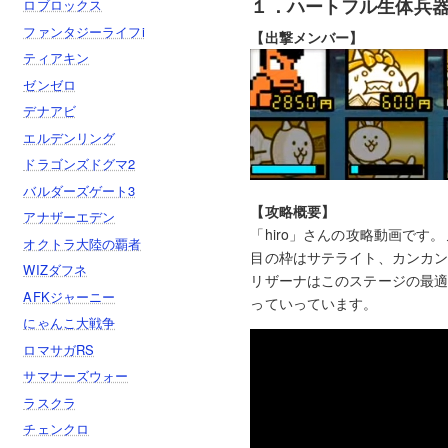
１．ハートフル生体兵
ロブロックス
ファンタジーライフi
【出撃メンバー】
ティアキン
ゼンゼロ
デナアビ
エルデンリング
ドラゴンズドグマ2
バルダーズゲート3
【攻略概要】
アナザーエデン
「hiro」さんの攻略動画で
オクトラ大陸の覇者
目の枠はサテライト、カンカ
WIZダフネ
リザーナはこのステージの最
AFKジャーニー
っていっています。
にゃんこ大戦争
ロマサガRS
サマナーズウォー
ラスクラ
チェンクロ