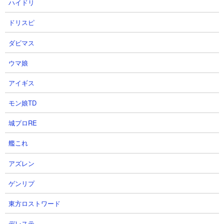
ハイドリ
ドリスピ
ダビマス
ウマ娘
５．ノーマル・アクティビティ メガロやキャット
アイギス
マンを使った正攻法攻略
モン娘TD
【出撃メンバー】
城プロRE
艦これ
アズレン
【攻略概要】
ゲンリプ
「ミタマ白」さんの攻略動画です。ノーアイテム＆ノーにゃんコ
東方ロストワード
ンボ。編成はメガロディーテ、キャットマンダーク、カンカン、
カメラマン、タコつぼ、ゴム2種、モヒカン2種、番長を組んでい
デレステ