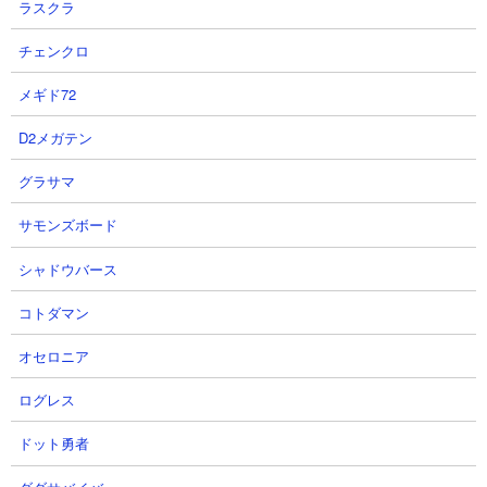
ラスクラ
体力： 3,000,000
攻撃力： 35,552
チェンクロ
射程： 200（範囲）
KB： 5回
メギド72
特殊能力： 5％の確率で波動レベル1を放つ
属性： エイリアン、浮いてる敵
D2メガテン
グラサマ
サモンズボード
超町長
シャドウバース
コトダマン
オセロニア
ログレス
体力： 800,000
ドット勇者
攻撃力： 11,111
射程： -440～440（全方位範囲攻撃、感知射程340）