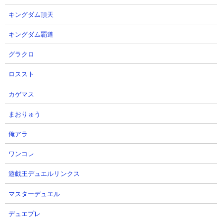
【出撃メンバー】
キングダム頂天
キングダム覇道
グラクロ
【攻略概要】
「にゃんこ大戦争攻略ちゃんねる」さんの攻略動画です。こちら
ロススト
は１の攻略からさらににゃんコンボ要員を抜いたエクスプレスと
ムートの2種のみでの速攻攻略。先読みでエクスプレスを投げて鳩
カゲマス
を処理、あとはそれを追う形でムートを出してエクスプレスを追
加していけばそれだけでクリアです。
まおりゅう
俺アラ
ワンコレ
遊戯王デュエルリンクス
マスターデュエル
デュエプレ