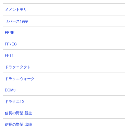
メメントモリ
リバース1999
FFRK
FF7EC
FF14
ドラクエタクト
ドラクエウォーク
DQM3
ドラクエ10
信長の野望 新生
６．ノーマル・アクティビティ ルガ族盛り盛り編
信長の野望 出陣
成で攻略