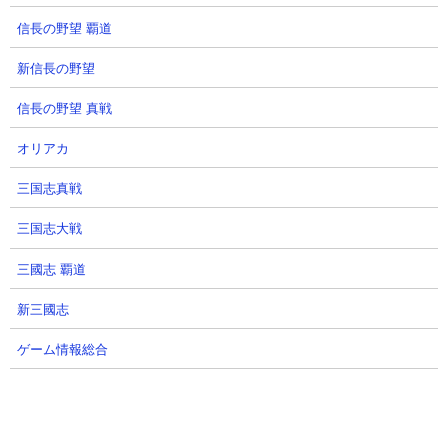
【出撃メンバー】
信長の野望 覇道
新信長の野望
信長の野望 真戦
オリアカ
【攻略概要】
三国志真戦
「ルガトゲ」さんの攻略動画です。ノーアイテム＆ノーにゃんコ
ンボ。編成はゴム2種、タコつぼ、にゃんでやねん、番長に加えル
三国志大戦
ガ族を4種組んでのネタ的攻略。敵に妨害を振りまきながら戦い、
しっかりクリアにたどり着いています。
三國志 覇道
新三國志
ゲーム情報総合