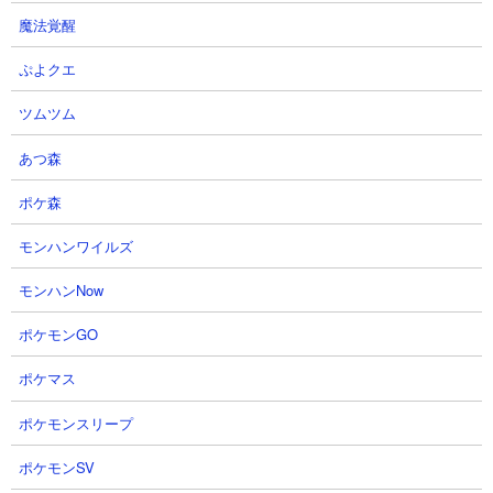
魔法覚醒
ぷよクエ
ツムツム
あつ森
３．ノーマル・アクティビティ ムートやエクスプ
レスを使った正攻法攻略
ポケ森
【出撃メンバー】
モンハンワイルズ
モンハンNow
ポケモンGO
ポケマス
【攻略概要】
「hiro」さんの攻略動画です。ノーアイテム、にゃんコンボは研究
ポケモンスリープ
力アップを使用しています。残り枠の編成はにゃんま、コスモ、
ポケモンSV
カメラマン、半魚人、タコつぼ、にゃんでやねん、番長を組んで