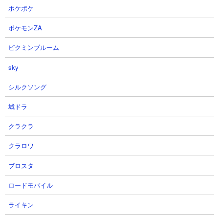
挑んでいます。序盤はカメラマンを出しつつ資金を稼ぎながら自
ポケポケ
城近くに引き付け、あとは番長や半魚人やコスモやタコつぼを追
加して前線を築いています。先に超町長を溶かして、あとはじっ
ポケモンZA
くりパラサイトブンブンの相手をすればいずれ勝利試合ですね。
ピクミンブルーム
sky
シルクソング
城ドラ
クラクラ
クラロワ
ブロスタ
ロードモバイル
ライキン
４．ノーマル・アクティビティ フルアイテムのム