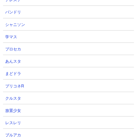
ます。自城に引き付けてメガロディーテを守りながら戦うシンプ
ルな戦術ですが壁が手厚いので安定感があります。
バンドリ
シャニソン
学マス
プロセカ
あんスタ
まどドラ
プリコネR
クルスタ
放置少女
レスレリ
ブルアカ