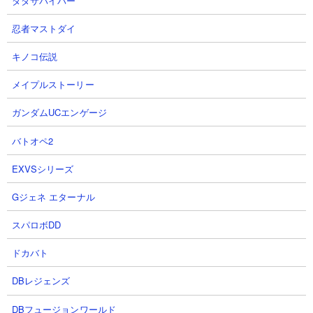
ダダサバイバー
KB： 1回
特殊能力： 100％の確率で古代の呪いを2秒間付与
忍者マストダイ
属性： 浮いてる敵、古代種
キノコ伝説
メイプルストーリー
１．ノーマル・アクティビティ ムートやエクスプ
ガンダムUCエンゲージ
レスを使った無課金7種速攻攻略
バトオペ2
【出撃メンバー】
EXVSシリーズ
Gジェネ エターナル
スパロボDD
【攻略概要】
ドカバト
「ネコレンジャー」さんの攻略動画です。ノーアイテム、にゃん
コンボは初期所持金を盛っています。残り編成はエクスプレスと
DBレジェンズ
ムートで合計7種の無課金編成。最初の鳩をエクスプレスで処理し
てムート投入、あとは大狂乱ゴムと大狂乱ライオンをひたすら連
DBフュージョンワールド