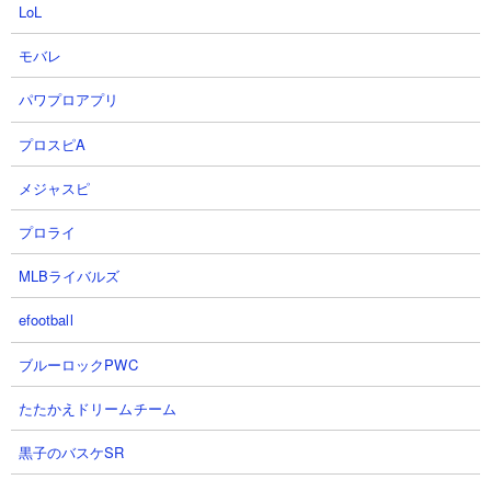
LoL
ート単騎の速攻攻略
【出撃メンバー】
モバレ
パワプロアプリ
プロスピA
【攻略概要】
「東」さんの攻略動画です。ムート単騎だけで速攻を完成させて
メジャスピ
います。アイテムはフル使用なうえに鳩の出現タイミングの運要
素も絡んでくるので模倣は難しいですが、まさかの短期速攻はす
プロライ
ごいですね。
MLBライバルズ
efootball
ブルーロックPWC
たたかえドリームチーム
黒子のバスケSR