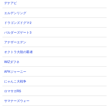
町長で無力化されるのが負けパターンです。超町長のHPはそれほ
デナアビ
ど高くないので、パラサイトブンブンをKBさせたり吹っ飛ばした
エルデンリング
りしながら超町長を前線に引っ張り出して早めに処理していくと
有利に戦えるようになるでしょう。
ドラゴンズドグマ2
バルダーズゲート3
注意すべき敵
アナザーエデン
パラサイトブンブン
オクトラ大陸の覇者
WIZダフネ
AFKジャーニー
にゃんこ大戦争
ロマサガRS
サマナーズウォー