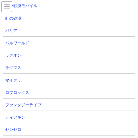
コ
ナ
黒い砂漠モバイル
ン
ビ
テ
ゲ
紅の砂漠
ン
ー
ツ
シ
パリア
へ
ョ
ノーマル・アクティビティ 攻略動画集
ス
ン
パルワールド
キ
に
ッ
移
ラグオン
プ
動
TOP
にゃんこ大戦争
ノーマル・アクティビティ 攻略動画集
ラグマス
マイクラ
ノーマル・アクティビティ 攻略動画集
ロブロックス
【ステージ概要】
ファンタジーライフi
真・レジェンドステージ「キネマ怪館」の「ノーマル・アクティ
ビティ」
の攻略動画まとめページです。一定時間経過すると出現
ティアキン
するパラサイトブンブンと超町長のコンビがボスで、合わせて多
くのツバメンズとド鳩・サブ・レーが飛んできます。パラサイト
ゼンゼロ
ブンブン用に用意したエイリアン妨害キャラが敵城の呪い砲や超