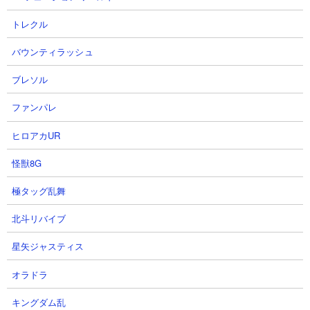
打するだけというお手軽手順の速攻攻略。パラサイトブンブンた
トレクル
ちが出現する前に敵城を破壊してクリア成功です。
バウンティラッシュ
ブレソル
ファンパレ
ヒロアカUR
怪獣8G
極タッグ乱舞
北斗リバイブ
星矢ジャスティス
オラドラ
２．ノーマル・アクティビティ ムートやエクスプ
レスを使った無課金2種速攻攻略
キングダム乱