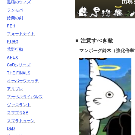
黒猫のウィズ
ランモバ
鈴蘭の剣
FEH
フォートナイト
■ 注意すべき敵
PUBG
荒野行動
マンボーグ鈴木（強化倍率1
APEX
CoDシリーズ
THE FINALS
オーバーウォッチ
アリブレ
マーベルライバルズ
ヴァロラント
スマブラSP
スプラトゥーン
DbD