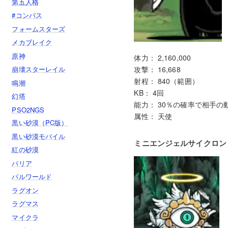
第五人格
#コンパス
フォームスターズ
メカブレイク
原神
体力： 2,160,000
攻撃： 16,668
崩壊スターレイル
射程： 840（範囲）
鳴潮
KB： 4回
幻塔
能力： 30％の確率で相手の
PSO2NGS
属性： 天使
黒い砂漠（PC版）
黒い砂漠モバイル
ミニエンジェルサイクロン（
紅の砂漠
パリア
パルワールド
ラグオン
ラグマス
マイクラ