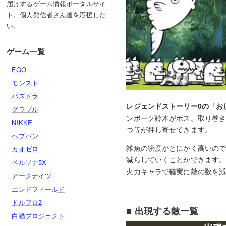
届けするゲーム情報ポータルサイ
ト。個人発信者さん達を応援した
い。
ゲーム一覧
FGO
モンスト
パズドラ
レジェンドストーリー0の「お
グラブル
ンボーグ鈴木がボス。取り巻
NIKKE
つ等が押し寄せてきます。
ヘブバン
雑魚の密度がとにかく高いの
カオゼロ
減らしていくことができます
ペルソナ5X
火力キャラで確実に敵の数を
アークナイツ
エンドフィールド
ドルフロ2
■ 出現する敵一覧
白猫プロジェクト