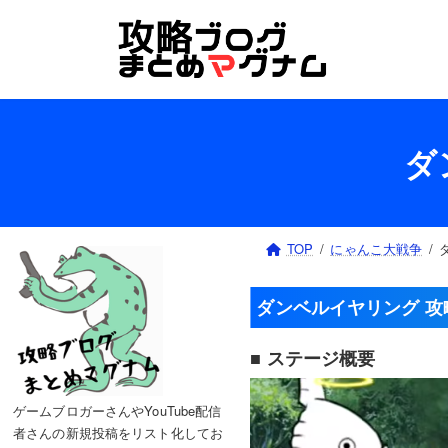
コ
ナ
ン
ビ
テ
ゲ
ン
ー
ツ
シ
へ
ョ
ダ
ス
ン
キ
に
ッ
移
プ
動
TOP
にゃんこ大戦争
ダンベルイヤリング 攻
■ ステージ概要
ゲームブロガーさんやYouTube配信
者さんの新規投稿をリスト化してお