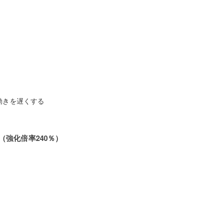
動きを遅くする
強化倍率240％）