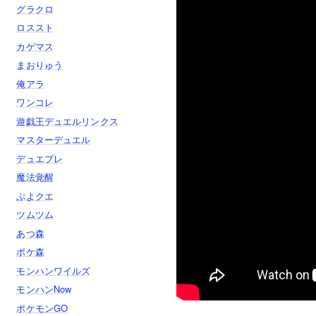
グラクロ
ロススト
カゲマス
まおりゅう
俺アラ
ワンコレ
遊戯王デュエルリンクス
マスターデュエル
デュエプレ
魔法覚醒
ぷよクエ
ツムツム
あつ森
ポケ森
モンハンワイルズ
モンハンNow
ポケモンGO