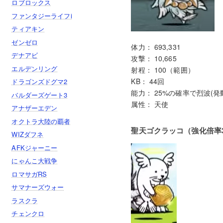
ロブロックス
ファンタジーライフi
ティアキン
ゼンゼロ
体力： 693,331
デナアビ
攻撃： 10,665
エルデンリング
射程： 100（範囲）
KB： 44回
ドラゴンズドグマ2
能力： 25%の確率で烈波(発動
バルダーズゲート3
属性： 天使
アナザーエデン
オクトラ大陸の覇者
聖天ゴクラッコ（強化倍率3
WIZダフネ
AFKジャーニー
にゃんこ大戦争
ロマサガRS
サマナーズウォー
ラスクラ
チェンクロ