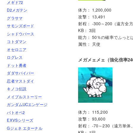
メギド72
体力： 1,200,000
D2メガテン
攻撃： 13,491
グラサマ
射程： -300～200（遠方
サモンズボード
KB： 3回
シャドウバース
能力： 50％の確率でふっと
コトダマン
属性： 天使
オセロニア
ログレス
メガメェメェ（強化倍率24
ドット勇者
ダダサバイバー
忍者マストダイ
キノコ伝説
メイプルストーリー
ガンダムUCエンゲージ
体力： 115,200
バトオペ2
攻撃： 93,600
EXVSシリーズ
射程： -70～230（遠方単体
Gジェネ エターナル
KB： 1回