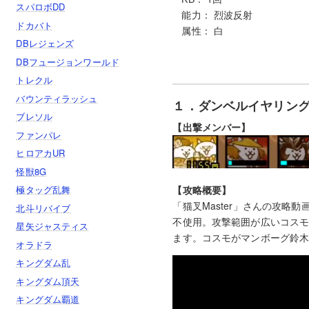
スパロボDD
能力： 烈波反射
ドカバト
属性： 白
DBレジェンズ
DBフュージョンワールド
トレクル
バウンティラッシュ
１．ダンベルイヤリング
ブレソル
【出撃メンバー】
ファンパレ
ヒロアカUR
怪獣8G
【攻略概要】
極タッグ乱舞
「猫叉Master」さんの攻
北斗リバイブ
不使用。攻撃範囲が広いコス
星矢ジャスティス
ます。コスモがマンボーグ鈴
オラドラ
キングダム乱
キングダム頂天
キングダム覇道