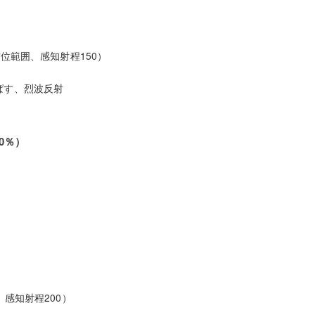
全方位範囲、感知射程150）
ばす、烈波反射
0％）
、感知射程200）