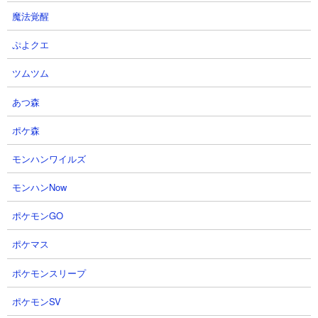
３．ザクザクッキー山脈 カイとカメラマンとコス
魔法覚醒
モを使った攻略
ぷよクエ
【出撃メンバー】
ツムツム
あつ森
【攻略概要】
「猫叉Master」さんの攻略動画です。使用するのはカイとカメラ
ポケ森
マンとコスモの3種のみ。アイテムやにゃんコンボは使用していま
モンハンワイルズ
せん。カイとカメラマンで前線を維持してその後ろから敵の取り
巻きを利用してコスモの波動にてエンジェルースを叩いていく戦
モンハンNow
法。取り巻き次第ではありますがうまくいけばエンジェルースの
攻撃モーションを潰してハメ状態にしてそのまま処理できるので
ポケモンGO
コスモを第四形態にしている場合は出撃させることでかなり戦局
を楽にできますね。
ポケマス
ポケモンスリープ
ポケモンSV