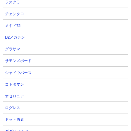
ラスクラ
チェンクロ
メギド72
D2メガテン
体力： 750,000
攻撃力： 13,000
グラサマ
射程： 450～750（範囲攻撃、感知射程600）
KB： 3回
サモンズボード
特殊能力： 超賢者特性、50％の確率でふっとばす、100％の確
シャドウバース
率で爆波を放つ（着弾地点600）
属性： 天使
コトダマン
オセロニア
１．ザクザクッキー山脈 ムートとゼリーまんじゅ
ログレス
うと大狂乱ゴムを使った3種のみで攻略
ドット勇者
【出撃メンバー】