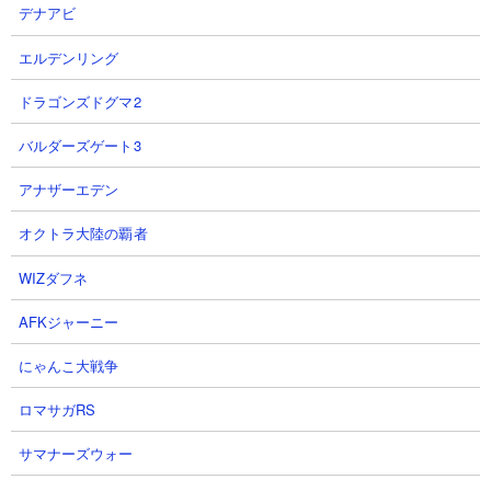
デナアビ
エルデンリング
ドラゴンズドグマ2
【ステージ概要】
レジェンドストーリー0の「甘味自然公園」の「ザクザクッキー山
バルダーズゲート3
脈」
の攻略動画まとめページです。天使属性超賢者のエンジェ・
ルースが初お目見え。感知射程600の450～750範囲攻撃には爆波
アナザーエデン
とふっとばしが付与されており、しかも攻撃力も13000と侮れな
オクトラ大陸の覇者
い数字です。ぶんぶん先生、エンジェ・ルース、師匠というなか
なか面倒な組み合わせで進軍してくるので、ふっとばし無効キャ
WIZダフネ
ラを中心にしてできるだけ早めにどれか一体でも処理できるよう
な編成を組んで挑んでいきましょう。
AFKジャーニー
にゃんこ大戦争
注意すべき敵
ロマサガRS
エンジェ・ルース
サマナーズウォー