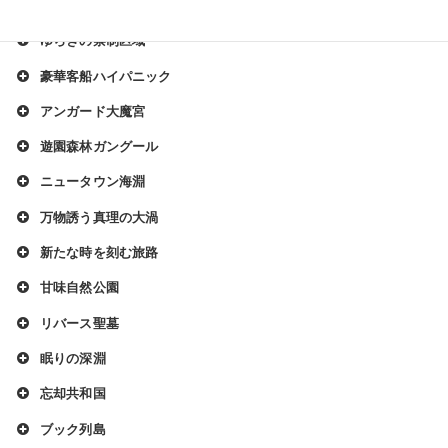
行楽地デラコスパ
ゆらぎの禁制区域
豪華客船ハイパニック
アンガード大魔宮
遊園森林ガングール
ニュータウン海淵
万物誘う真理の大渦
新たな時を刻む旅路
甘味自然公園
リバース聖墓
眠りの深淵
忘却共和国
ブック列島