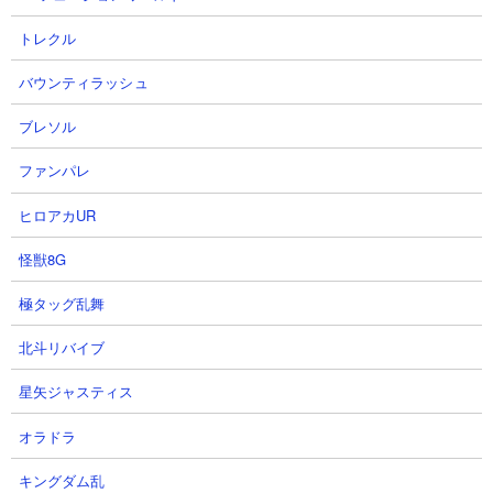
トレクル
バウンティラッシュ
ブレソル
ファンパレ
２．ザクザクッキー山脈 ノーヴァやニャトーンを
ヒロアカUR
使った無課金編成で攻略
怪獣8G
【出撃メンバー】
極タッグ乱舞
北斗リバイブ
星矢ジャスティス
オラドラ
【攻略概要】
「29q」さんの攻略動画です。ノーアイテム＆ノーにゃんコンボ。
キングダム乱
編成はムート、ノーヴァ、ニャトーン、ヴァルキリー、ミーニ