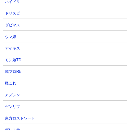
ハイドリ
ドリスピ
【攻略概要】
「ゲーミング」さんの攻略動画です。アイテムは不使用、にゃん
ダビマス
コンボは研究力を積んでいます。残り2列目の枠はカンカン、半魚
人、メタル、コスモ、ダライアサン。カンカンや半魚人で前線を
ウマ娘
作りつつ、後方からコスモとダライアサンで攻撃していくスタイ
アイギス
ル。ダライアサンは多少被弾しながらの戦いですがまったく動じ
ることなく攻撃を繰り返して敵陣を蹂躙しています。
モン娘TD
城プロRE
艦これ
アズレン
ゲンリプ
東方ロストワード
デレステ