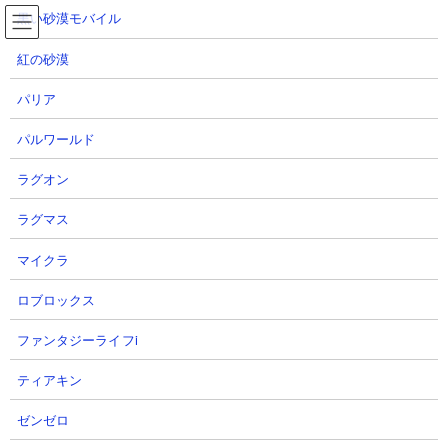
コ
ナ
黒い砂漠モバイル
ン
ビ
テ
ゲ
紅の砂漠
ン
ー
ツ
シ
パリア
へ
ョ
ザクザクッキー山脈 攻略動画まとめ
ス
ン
パルワールド
キ
に
ッ
移
ラグオン
プ
動
TOP
にゃんこ大戦争
ザクザクッキー山脈 攻略動画まとめ
ラグマス
ザクザクッキー山脈 攻略動画まとめ
マイクラ
ロブロックス
ファンタジーライフi
ティアキン
ゼンゼロ