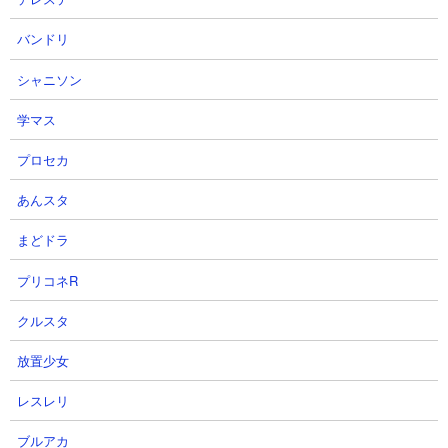
バンドリ
シャニソン
５．ザクザクッキー山脈 飛脚と癒術師だけを使っ
学マス
た2種攻略
プロセカ
【出撃メンバー】
あんスタ
まどドラ
【攻略概要】
プリコネR
「ゆーちゃん@にゃんこ」さんの攻略動画です。アイテムはフル
使用、にゃんコンボはなし。編成は飛脚と癒術師の2種のみ。最初
クルスタ
の天使わんこを癒術師で停止に追い込み、その間に飛脚をとんで
もない数溜め込んでいます。何体いるかもわからないぐらいの大
放置少女
群で敵城を攻撃し、出現する敵の本丸をあっというまにKBさせて
レスレリ
敵城後ろに追いやってそのまま敵城破壊にてクリアしています。
ブルアカ