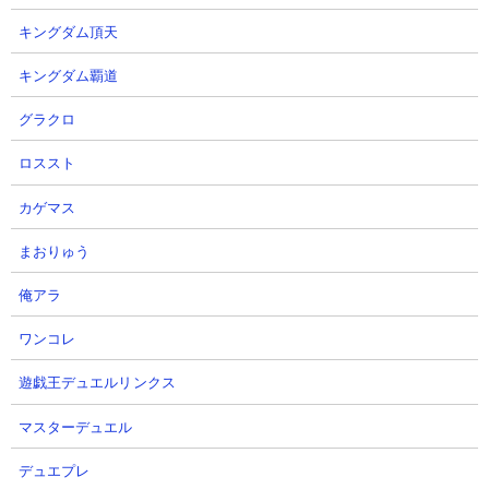
ャ、ゴム2種、エクスプレス、バブル、ゼリーまんじゅうの無課金
キングダム頂天
編成で挑んでいます。消耗戦で途中大型キャラがすべて退場して
しまうつ辛い時間帯もありますが、2体目のノーヴァ生産あたりか
キングダム覇道
ら戦局をひっくり返してクリアに成功しています。
グラクロ
ロススト
カゲマス
まおりゅう
俺アラ
ワンコレ
遊戯王デュエルリンクス
マスターデュエル
デュエプレ