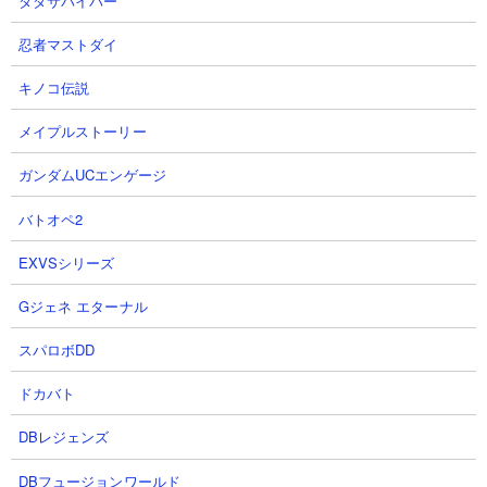
ダダサバイバー
忍者マストダイ
【攻略概要】
キノコ伝説
「たてかー」さんの攻略動画です。ノーアイテム＆ノーにゃんコ
メイプルストーリー
ンボ。使用するのはムートとゼリーまんじゅうと大狂乱ゴムの無
課金キャラ3種のみ。最初のぶんぶん先生を大狂乱ゴムやゼリーを
ガンダムUCエンゲージ
盾にしつつムートで殴って処理し、そのままムートでエンジェル
ースも殴って仕留めています。壁出しのタイミングが絶妙でムー
バトオペ2
トの攻撃機会をかなり多く増やせていますね。その後の教授相手
には対策キャラがいないので苦労するようですが、空き枠が7つあ
EXVSシリーズ
るので何とでも対応ができそうです。
Gジェネ エターナル
スパロボDD
ドカバト
DBレジェンズ
DBフュージョンワールド