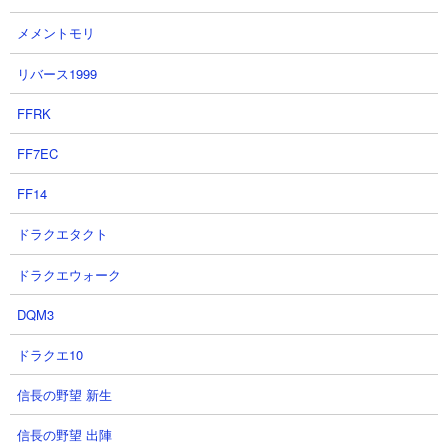
メメントモリ
リバース1999
FFRK
FF7EC
FF14
ドラクエタクト
ドラクエウォーク
DQM3
６．ザクザクッキー山脈 ソラクティスやドロンを
使った無課金編成攻略
ドラクエ10
【出撃メンバー】
信長の野望 新生
信長の野望 出陣