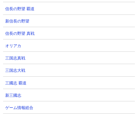
信長の野望 覇道
新信長の野望
【攻略概要】
信長の野望 真戦
「オモルン」さんの攻略動画です。ノーアイテム＆ノーにゃんコ
ンボ。編成はゴム2種、ゼリーまんじゅう、バブル、ドロン、イデ
オリアカ
ィ、ソラクティス、ノーヴァ、ニャトーン、ムートの無課金編成
三国志真戦
で挑んでいます。序盤はバブルやゼリーまんじゅうを使ってじっ
くり資金を溜めてから敵城へ進軍。敵の本体を呼び出したあとは
三国志大戦
ある程度自城に引き付けてからニャトーンとノーヴァとムートを
投入。さらにエンジェルースにかみなり砲を当て停止した隙を狙
三國志 覇道
ってソラクティス投入。そこから総攻撃で迎え撃って撃退してい
ます。
新三國志
ゲーム情報総合