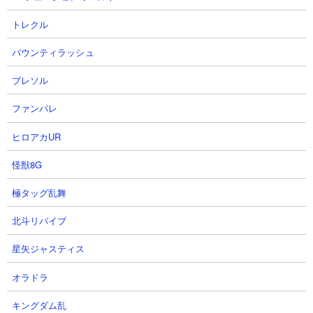
教授処理さえ終わればあとはクリア一直線です。
トレクル
バウンティラッシュ
ブレソル
ファンパレ
ヒロアカUR
怪獣8G
極タッグ乱舞
北斗リバイブ
星矢ジャスティス
２．異界にゃんこ塔29階 ウルルンやウルスを使っ
オラドラ
た無課金攻略
キングダム乱
【出撃メンバー】