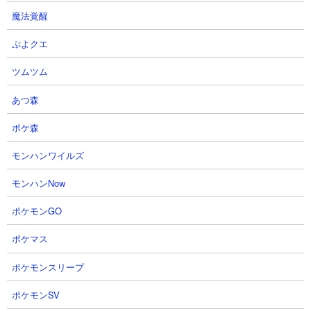
魔法覚醒
ぷよクエ
ツムツム
あつ森
ポケ森
モンハンワイルズ
３．異界にゃんこ塔29階 ウルルン＆ウルス＆ミー
モンハンNow
ニャを使った無課金攻略
ポケモンGO
【出撃メンバー】
ポケマス
ポケモンスリープ
ポケモンSV