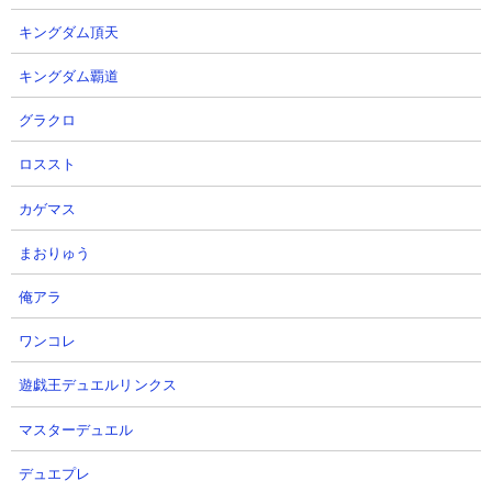
キングダム頂天
キングダム覇道
グラクロ
ロススト
【攻略概要】
「にゃんこ大戦争攻略ちゃんねる」さんの攻略動画です。ノーア
カゲマス
イテム＆ノーにゃんコンボ。編成はモヒカン2種、ゴム2種、大狂
乱ムキあし、大狂乱島、キンドラ2種、ウリス、ウルルンの無課金
まおりゅう
10種。敵城を叩いて出てくる敵の本丸はあえて自城近くまで引き
俺アラ
付けてから叩く形を取ることで足が遅い教授を孤立させ、教授が
合流する前に他の主力のHPをできるだけ削っておくような戦い方
ワンコレ
です。ネコマッチョ2体を片付けてしまえばあとは消化試合です
ね。
遊戯王デュエルリンクス
マスターデュエル
デュエプレ