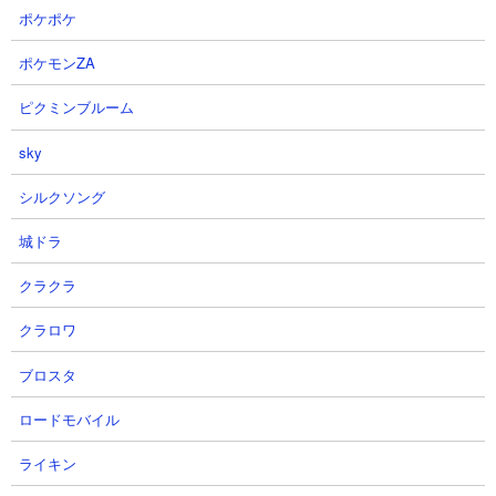
ポケポケ
【攻略概要】
「29q」さんの攻略動画です。大狂乱モヒカン、ゴム2種、ちびネ
ポケモンZA
コ島、ゼリーフィッシュ、エクスプレス、ダンサー、ウルルン、
ウルス、ミーニャの10種を使った無課金編成で挑んでいます。ア
ピクミンブルーム
イテムは使用せず。資金貯めが終わったら大型キャラを一気に同
sky
時投入し、そのまま前線を押し上げていって敵本丸と正面勝負。
ウルルン、ウルスと順に溶けてピンチの様相となりますが、ミー
シルクソング
ニャが粘っているうちに2体目のウルルン投入にて戦局が安定し、
そのままクリアに至っています。
城ドラ
クラクラ
クラロワ
ブロスタ
ロードモバイル
ライキン