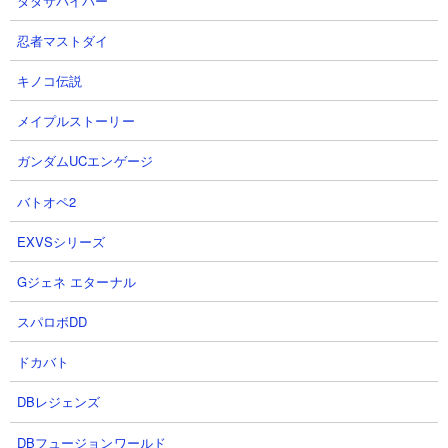
ダダサバイバー
KB： 20回
特殊能力： 初期悪魔シールドHP80,000、KBのたびに悪魔シール
忍者マストダイ
ド（HP40,000）を張り直す
キノコ伝説
属性： 悪魔
メイプルストーリー
ガンダムUCエンゲージ
１．異界にゃんこ塔29階 弐号機やエキゾチックを
使った5種攻略
バトオペ2
【出撃メンバー】
EXVSシリーズ
Gジェネ エターナル
スパロボDD
【攻略概要】
「ネコレンジャー」さんの攻略動画です。アイテムはネコボンを
ドカバト
使用、にゃんコンボはなし。大狂乱ゴム、エキゾチック、カメラ
マン、パーフェクトエヴァ弐号機の5種のみの編成です。壁役で前
DBレジェンズ
線を抑え込みつつ中距離火力のカメラマンとパーフェクトで雑魚
DBフュージョンワールド
処理を行い、その間に弐号機に教授を片付けてもらう形ですね。