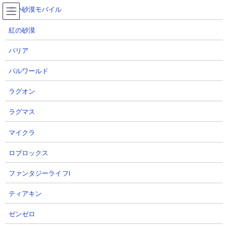
コ
ナ
黒い砂漠モバイル
ン
ビ
テ
ゲ
紅の砂漠
ン
ー
ツ
シ
パリア
へ
ョ
にゃんこ大戦争 異界にゃんこ塔29階 攻略動画集
ス
ン
パルワールド
キ
に
ッ
移
ラグオン
プ
動
TOP
にゃんこ大戦争
にゃんこ大戦争 異界にゃんこ塔29階 攻略動画集
ラグマス
マイクラ
異界にゃんこ塔29階 攻略動画集
ロブロックス
■ ステージ概要
ファンタジーライフi
ティアキン
ゼンゼロ