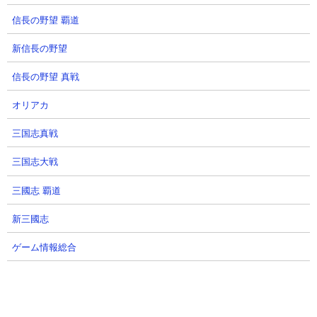
信長の野望 覇道
新信長の野望
信長の野望 真戦
オリアカ
三国志真戦
三国志大戦
三國志 覇道
６．異界にゃんこ塔29階 弐号機やガネーシャを使
新三國志
った6種ニャンピュ攻略
【出撃メンバー】
ゲーム情報総合