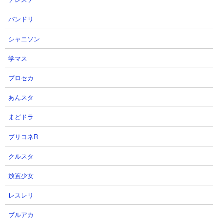
田サンタ、サトルを編成しています。悪魔トナカイが2体合流して
バンドリ
しまったあたりから負け試合の気配が出てきますが、トゲラン超
破壊力でトナカイとマッチョの1体を撃破して一気に戦局逆転。そ
シャニソン
のまま粘って敵主力を片付けて勝利です。
学マス
プロセカ
あんスタ
まどドラ
プリコネR
クルスタ
放置少女
レスレリ
ブルアカ