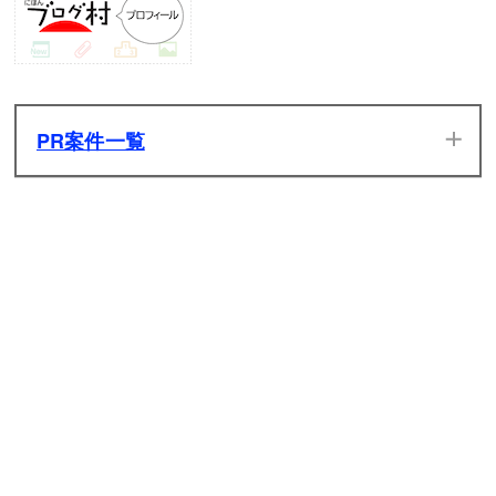
PR案件一覧
当サイトのPR案件です。ぜひ一度プレイしてみてください。
発生した広告収入は全てサイトの維持管理費用に充てさせて
いただきます。
原神