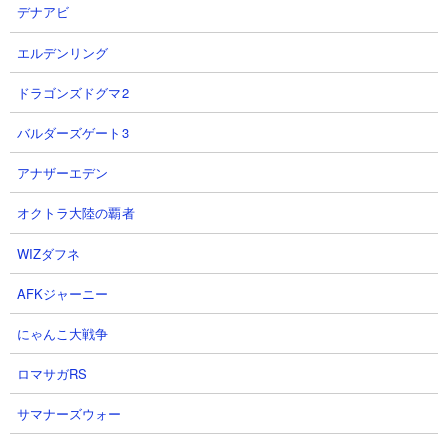
デナアビ
エルデンリング
ドラゴンズドグマ2
バルダーズゲート3
異界にゃんこ塔29階
は、敵城を攻撃したときにネコマッチョたち
アナザーエデン
の本丸が出てくるところが風雲にゃんこ塔29階と共通の仕様です
オクトラ大陸の覇者
が、本ステージではミッドナイトナカイという悪魔属性のトナカ
イが出現します。KB回数が20回もあるくせにそのたびに
WIZダフネ
HP40,000のシールドを張り直す嫌らしい敵。教授の長射程攻撃を
喰らいながらの長期戦だとしんどくなるので、しっかりと前線を
AFKジャーニー
キープしながら遠距離で教授を削れるようなアタッカーを用意す
ると戦いやすいでしょう。
にゃんこ大戦争
ロマサガRS
■ 出現する敵一覧
サマナーズウォー