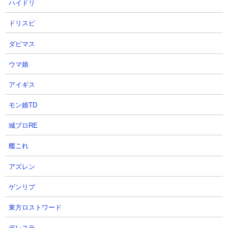
ハイドリ
ドリスピ
ダビマス
ウマ娘
４．異界にゃんこ塔29階 ムギワラやトゲランを使
アイギス
った攻略
モン娘TD
【出撃メンバー】
城プロRE
艦これ
アズレン
ゲンリプ
【攻略概要】
「Tekron R」さんの攻略動画です。アイテムはネコボン使用、に
東方ロストワード
ゃんコンボでは研究力を盛っています。残り枠はエキゾチック、
ラーメン道、ダンサー、エクスプレス、ムギワラ、トゲラン、前
デレステ