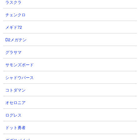
ラスクラ
チェンクロ
メギド72
D2メガテン
■ 注意すべき敵
グラサマ
ミッドナイトナカイ
サモンズボード
シャドウバース
コトダマン
オセロニア
ログレス
体力： 300,000
ドット勇者
攻撃力： 23,000
射程： 300（範囲攻撃）