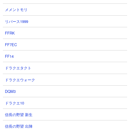
５．異界にゃんこ塔29階 ガネーシャやメガロディ
ーテを使った攻略
メメントモリ
【出撃メンバー】
リバース1999
FFRK
FF7EC
FF14
【攻略概要】
ドラクエタクト
「hiro」さんの攻略動画です。ノーアイテム、にゃんコンボはくに
ドラクエウォーク
おくん単体で。ゴム2種、キョンシー、カンカン、パーフェクト、
にゃんま、ガネーシャ、メガロディーテ、ムギワラというなかな
DQM3
か攻撃的な編成。敵の本丸とは自城に引き付けて対峙していて、
高い火力でしっかりと雑魚を退けて前線をキープしています。敵
ドラクエ10
のマッチョを1体溶かせた時点でもう負けはないですね。
信長の野望 新生
信長の野望 出陣