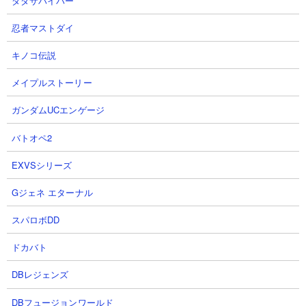
ダダサバイバー
攻撃力： 4,200
射程： 260（範囲攻撃）
忍者マストダイ
KB： 1回
キノコ伝説
属性： 白い敵
特殊能力： ごくまれにクリティカル
メイプルストーリー
ガンダムUCエンゲージ
イルカ娘
バトオペ2
EXVSシリーズ
Gジェネ エターナル
スパロボDD
体力： 約45万
ドカバト
攻撃力： 7,500
DBレジェンズ
射程： 350～650（範囲攻撃）※探知距離150
KB： 30回
DBフュージョンワールド