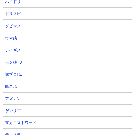
ハイドリ
ドリスピ
ダビマス
ウマ娘
アイギス
モン娘TD
城プロRE
艦これ
アズレン
ゲンリプ
４．にゃんこ塔35階 ニャンピューター完全放置攻
略
東方ロストワード
【出撃メンバー】
デレステ