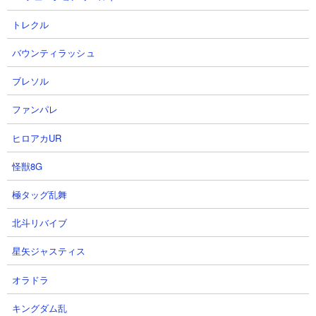
特殊能力： なし
属性： 白い敵
トレクル
バウンティラッシュ
ブレソル
１．にゃんこ塔35階 前田＆にゃんま攻略
【出撃メンバー】
ファンパレ
ヒロアカUR
怪獣8G
極タッグ乱舞
【攻略概要】
北斗リバイブ
「ネコレンジャー」さんの攻略動画です。にゃんコンボは暗黒の
力で攻撃力ダウン効果UP（ここでは活用なし）、斧の達人で攻撃
星矢ジャスティス
力Up。安価な壁役3枚に、大狂乱ムキあし、覚醒ムート、前田慶
次、にゃんまなどをアタッカーに据えています。
オラドラ
キングダム乱