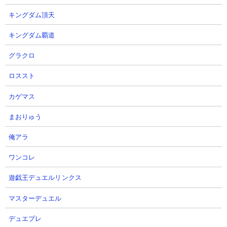
キングダム頂天
キングダム覇道
グラクロ
ロススト
カゲマス
まおりゅう
俺アラ
２．にゃんこ塔35階 ノーアイテム速攻攻略
ワンコレ
【出撃メンバー】
遊戯王デュエルリンクス
マスターデュエル
デュエプレ