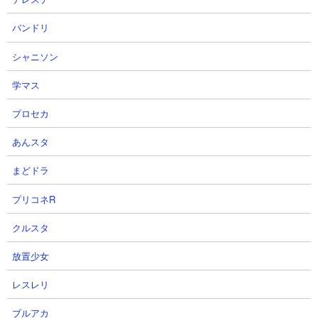
バンドリ
シャニソン
学マス
【攻略概要】
「ニャンピューターラボ」さんの攻略動画です。アイテムはネコ
プロセカ
ボン使用。メンツは大狂乱モヒ、大狂乱ゴムネコ、ゴムネコ、大
狂乱ムキあし、ガラスねこ、前田慶次、ムートを使い、先頭開始
あんスタ
直後からニャンピューターを起動して完全放置でクリアしていま
まどドラ
す。
プリコネR
クルスタ
放置少女
レスレリ
ブルアカ