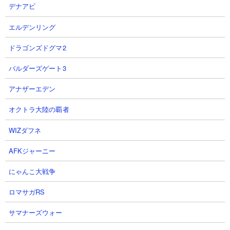
デナアビ
エルデンリング
ドラゴンズドグマ2
バルダーズゲート3
アナザーエデン
オクトラ大陸の覇者
にゃんこ塔35階で出現する敵は、無限に現れる狂乱ネコフィッシ
ュとイルカ娘9体がメイン。イルカ娘の射程が350～650であるた
WIZダフネ
め、壁と遠距離アタッカーを使った戦術は通用しません。しかし
AFKジャーニー
狂乱ネコフィッシュの射程が260であるため、260～350の間に入
り込んで攻撃ができる中距離アタッカーを用意すると被弾率が下
にゃんこ大戦争
がって場持ちがよく、有利に戦えます。ここまでの階層に比べる
と実はけっこう難易度は低め。
ロマサガRS
サマナーズウォー
■ 出現する敵一覧