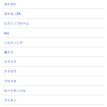
ポケポケ
ポケモンZA
ピクミンブルーム
３．にゃんこ塔35階 かさじぞう使用攻略
sky
【出撃メンバー】
シルクソング
城ドラ
クラクラ
クラロワ
【攻略概要】
「hiro」さんの攻略動画です。にゃんコンボはライバル宣言、百鬼
ブロスタ
夜行を使用。中距離の王者かさじぞうを使った王道攻略ですね。
壁は大狂乱ゴムネコ1枚、あとは大狂乱ネコ島、大狂乱ムキあし、
ロードモバイル
かさじぞう、覚醒ムートをアタッカーとしてガンガン攻め込んで
います。
ライキン