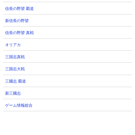
法です。
信長の野望 覇道
新信長の野望
信長の野望 真戦
オリアカ
三国志真戦
三国志大戦
三國志 覇道
新三國志
ゲーム情報総合
６．にゃんこ塔35階 高レベルジェンヌだけでゴリ
押し攻略
【出撃メンバー】