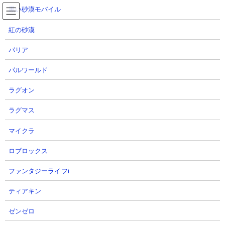
コ
ナ
黒い砂漠モバイル
ン
ビ
テ
ゲ
紅の砂漠
ン
ー
ツ
シ
パリア
へ
ョ
にゃんこ大戦争 にゃんこ塔35階 攻略動画集
ス
ン
パルワールド
キ
に
ッ
移
ラグオン
プ
動
TOP
にゃんこ大戦争
にゃんこ大戦争 にゃんこ塔35階 攻略動画集
ラグマス
マイクラ
風雲にゃんこ塔35階 攻略動画集
ロブロックス
■ ステージ概要
ファンタジーライフi
ティアキン
ゼンゼロ