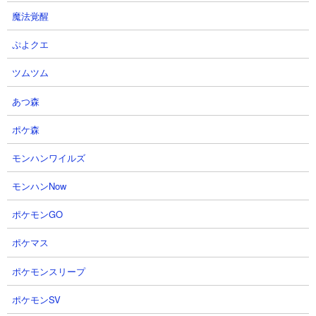
魔法覚醒
【攻略概要】
ぷよクエ
「180 RK」さんの攻略動画です。アイテムは不使用。にゃんコン
ボはアイドル志望とデュエットを使用。開幕から大狂乱モヒとね
ツムツム
こ超特急、大狂乱キリンを使って前線を一気に押し上げ、お金が
あつ森
溜まり次第ムート出陣。おおよそ50秒程度で決着をつけていま
す。ネコボールターはゾンビステージ以外でも仕事をするんだな
ポケ森
と実感。
モンハンワイルズ
モンハンNow
ポケモンGO
ポケマス
ポケモンスリープ
ポケモンSV