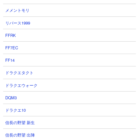
メメントモリ
リバース1999
FFRK
FF7EC
５．にゃんこ塔35階 ジェンヌ、大狂乱天空ネコ使
用攻略
FF14
【出撃メンバー】
ドラクエタクト
ドラクエウォーク
DQM3
ドラクエ10
【攻略概要】
信長の野望 新生
「〆しろネコのシッポ」さんの攻略動画です。にゃんコンボのロ
ングネックと百鬼夜行で所持金をアップさせています。出撃する
信長の野望 出陣
キャラは大狂乱の天空ネコとジェンヌのみというシンプルな攻略