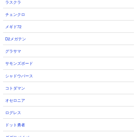
ラスクラ
チェンクロ
メギド72
D2メガテン
グラサマ
サモンズボード
■ 注意すべき敵
狂乱のネコフィッシュ
シャドウバース
コトダマン
オセロニア
ログレス
ドット勇者
体力： 87,000