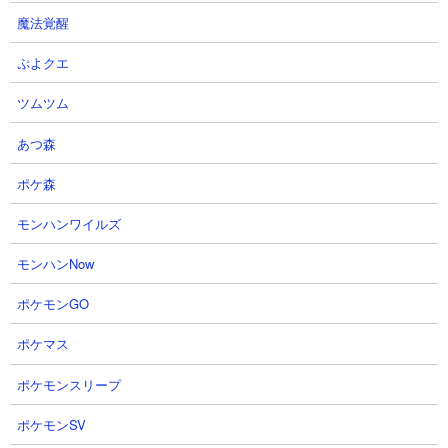
魔法覚醒
ぷよクエ
【攻略概要】
ツムツム
「29q」さんのニャンピューターオンリーのノータップ攻略です。
ネコボン使用でにゃんコンボはなし。なんと使用するキャラクタ
あつ森
ーはたったの5体。かぐやとカベ2枚で足止め、狂乱むき足でねこ
ななふんを攻撃、クリティカルアタッカーはねこウェイトレスオ
ポケ森
ンリー。シンプルですが非常に安定感のあるクリア方法です。
モンハンワイルズ
モンハンNow
ポケモンGO
ポケマス
ポケモンスリープ
ポケモンSV