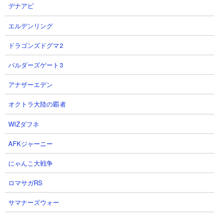
デナアビ
エルデンリング
ドラゴンズドグマ2
バルダーズゲート3
アナザーエデン
にゃんこ塔28階はメタルラッシュステージです。冒頭からメタル
サイボーグが迫ってくると思ったら、そこからメタルわんこの塊
オクトラ大陸の覇者
が何度も襲ってきます。メタル対策のキャラというのは総じて射
WIZダフネ
程が短いものが多いというのに、なんと射程655のねこななふんが
どんどん出てくるという鬼仕様。超射程キャラでねこななふんを
AFKジャーニー
倒していけないと、どんどんねこななふんが溜まっていって、何
人たりとも近づけない肉壁が完成してしまいます。
にゃんこ大戦争
あふれ出てくるメタル属性の対策をしつつ、遠距離にいるねこな
ロマサガRS
なふんを倒していけるような遠距離用アタッカーを編成に組みこ
んでいかないと、ハマります。メガロディーテやスーパーハッカ
サマナーズウォー
ー、またはメタル敵を起点にして波動や烈波を撃てるキャラがお