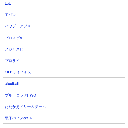
LoL
モバレ
パワプロアプリ
プロスピA
４．にゃんこ塔28階 遠距離キャラ詰め合わせてゴ
メジャスピ
リゴリ攻略
【出撃メンバー】
プロライ
MLBライバルズ
efootball
ブルーロックPWC
【攻略概要】
たたかえドリームチーム
「肘」さんの攻略です。ノーアイテムでにゃんコンボはなし。超
激レアの遠距離アタッカーをガンガン使ってねこななふんを殲滅
黒子のバスケSR
する作戦です。限定キャラも多いためなかなか真似できないのが