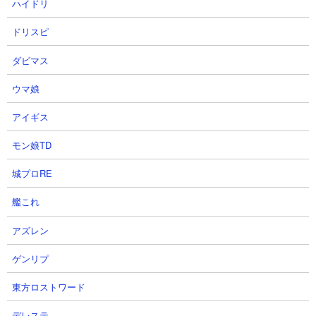
ハイドリ
難（涙）
ドリスピ
ダビマス
ウマ娘
アイギス
モン娘TD
城プロRE
艦これ
アズレン
ゲンリプ
５．にゃんこ塔28階 ゆっくり実況 攻略
東方ロストワード
【出撃メンバー】
デレステ