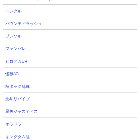
トレクル
バウンティラッシュ
ブレソル
２．にゃんこ塔28階 無課金攻略
ファンパレ
【出撃メンバー】
ヒロアカUR
怪獣8G
極タッグ乱舞
北斗リバイブ
【攻略概要】
星矢ジャスティス
「souemonkun」さんの無課金編成ノーアイテム攻略です。にゃ
んコンボはなし。メタルわんこをなるべく倒さずに妨害し、狂乱
オラドラ
ムキ足を沢山溜めてから敵城を攻撃していくという長期戦パター
ンです。狂乱ムキ足が一定以上溜まっていれば、敵城攻撃後に出
キングダム乱