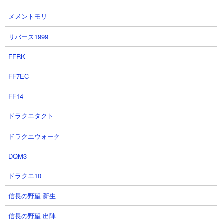
メメントモリ
リバース1999
FFRK
６．にゃんこ塔28階 コスモ使用攻略
FF7EC
【出撃メンバー】
FF14
ドラクエタクト
ドラクエウォーク
【攻略概要】
DQM3
「テキトウ部屋」さんの攻略です。壁役4枚、メタル要員5枚に加
ドラクエ10
えて、遠距離アタッカーでコスモを使用。コスモでねこななふん
を気長に削っていく先方です。
信長の野望 新生
信長の野望 出陣