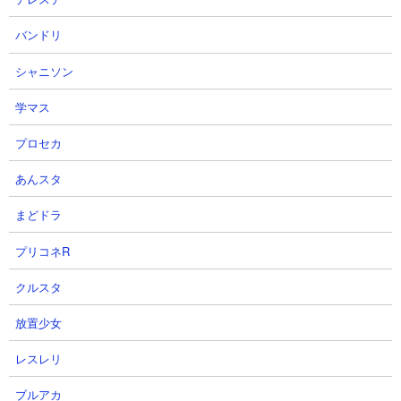
バンドリ
シャニソン
【攻略概要】
学マス
「Canhel@ゲーム実況局」さんの攻略です。ゆっくり実況。ギガ
プロセカ
パルトを遠距離アタッカーに採用していますが、メタル敵を倒し
過ぎてギガパルトが前に出すぎて倒される展開に苦労しています
あんスタ
（笑）
まどドラ
プリコネR
クルスタ
放置少女
レスレリ
ブルアカ