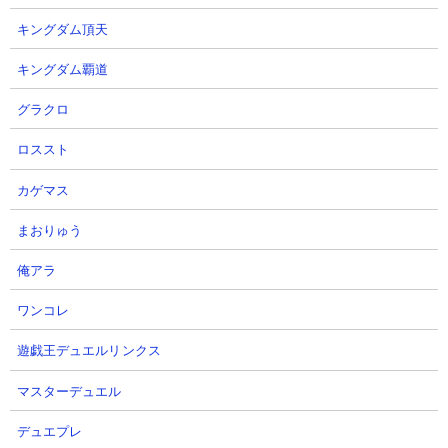
てくるねこななふんがほとんど何も出来ずに波動で飛ばされ続け
る状態に持ち込めます。
キングダム頂天
キングダム覇道
グラクロ
ロススト
カゲマス
まおりゅう
俺アラ
ワンコレ
遊戯王デュエルリンクス
マスターデュエル
３．にゃんこ塔28階 ニャンピューター攻略
【出撃メンバー】
デュエプレ