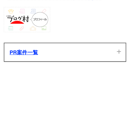
PR案件一覧
当サイトのPR案件です。ぜひ一度プレイしてみてください。
発生した広告収入は全てサイトの維持管理費用に充てさせて
いただきます。
原神