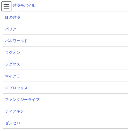
コ
ナ
黒い砂漠モバイル
ン
ビ
テ
ゲ
紅の砂漠
ン
ー
ツ
シ
パリア
へ
ョ
にゃんこ大戦争 にゃんこ塔28階 攻略動画集
ス
ン
パルワールド
キ
に
ッ
移
ラグオン
プ
動
TOP
にゃんこ大戦争
にゃんこ大戦争 にゃんこ塔28階 攻略動画集
ラグマス
マイクラ
風雲にゃんこ塔28階 攻略動画集
ロブロックス
■ ステージ概要
ファンタジーライフi
ティアキン
ゼンゼロ