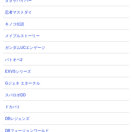
ダダサバイバー
忍者マストダイ
【攻略概要】
「29q」さんの無課金編成ノーアイテム攻略です。にゃんコンボは
キノコ伝説
なし。冒頭のメタルサイボーグは壁＆ウェイトレスで葬り、その
後はプラカードにゃんやねこ人形師でメタルを足止めしながら、
メイプルストーリー
狂乱ムキ足の波動でねこななふんのHPを削っていく戦法です。狂
乱ムキ足もねこななふんの射程に入ってしまうのでどんどん倒さ
ガンダムUCエンゲージ
れてしまいますが、そこは消耗戦です。ちなみに動画ではねこ囚
バトオペ2
人を出していますが、射程が足りていないため役に立っていませ
ん。
EXVSシリーズ
Gジェネ エターナル
スパロボDD
ドカバト
DBレジェンズ
DBフュージョンワールド