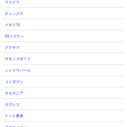
ラスクラ
チェンクロ
ヒウマ
メギド72
D2メガテン
グラサマ
サモンズボード
シャドウバース
体力： 496,000
攻撃力： 108,000
コトダマン
射程： 1200～1500（遠方範囲攻撃、感知射程800）
KB： 4回
オセロニア
特殊能力： なし
ログレス
属性： 赤い敵
ドット勇者