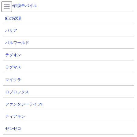
コ
ナ
黒い砂漠モバイル
ン
ビ
テ
ゲ
紅の砂漠
ン
ー
ツ
シ
パリア
へ
ョ
たそがれに燃える丘 攻略動画集
ス
ン
パルワールド
キ
に
ッ
移
ラグオン
プ
動
TOP
にゃんこ大戦争
たそがれに燃える丘 攻略動画集
ラグマス
たそがれに燃える丘 攻略動画集
マイクラ
【ステージ概要】
ロブロックス
真・レジェンドステージ「デッドヒートランド」の「たそがれに
ファンタジーライフi
燃える丘」
の攻略動画まとめページです。敵城を叩くと出現する
赤属性ハイエナ・レッドエナGが初お披露目となります。攻撃力こ
ティアキン
そそれほど高くないですが、烈波を高い頻度で放つうえにその烈
波にふっとばし効果が乗っているので、複数体重なると吹っ飛ば
ゼンゼロ
し烈波の壁ができて思うように進軍できなくなります。370以上の