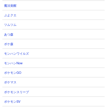
魔法覚醒
ぷよクエ
【攻略概要】
ツムツム
「hiro」さんの攻略動画です。アイテムは不使用、にゃんコンボは
研究力アップと資金回り強化を使っています。残り枠はエキゾチ
あつ森
ック、悪魔研究家、カンカン、ガネーシャ、にゃんまの編成。研
ポケ森
究力を盛ることでエキゾチックの回転率を上げて、実質1種のみで
量産壁の役割を果たしています。あとは高火力キャラの攻撃で敵
モンハンワイルズ
が蒸発していくのを待つのみ。
モンハンNow
ポケモンGO
ポケマス
ポケモンスリープ
ポケモンSV