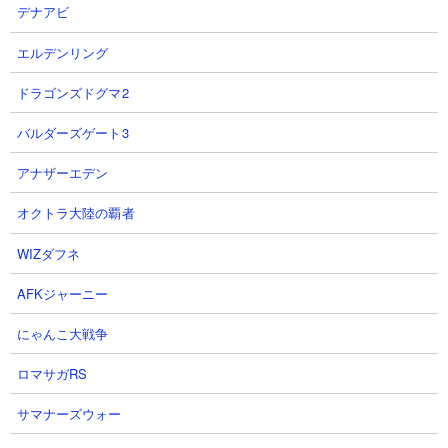
射程を持つキャラで叩くか、烈波無効もしくは吹っ飛ばし無効の
デナアビ
キャラを編成に混ぜると楽に戦うことができるでしょう。
エルデンリング
ドラゴンズドグマ2
注意すべき敵
バルダーズゲート3
レッド・エナG
アナザーエデン
オクトラ大陸の覇者
WIZダフネ
体力： 340,000
AFKジャーニー
攻撃力： 6,790
射程： 370（範囲攻撃、感知射程150）
にゃんこ大戦争
KB： 3回
特殊能力： 100％の確率で烈波（射程150～350）を放つ、
ロマサガRS
100％の確率で吹っ飛ばす
サマナーズウォー
属性： 赤い敵