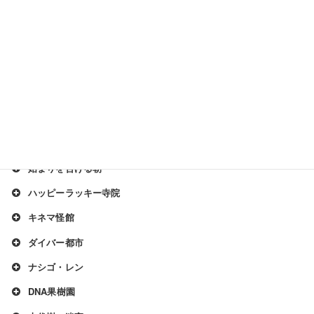
帝政エイジャナイカ
鋼鉄スポーツジム
明星おきの島
眠れる森の何か
ラボラ・トリ島
忘らるる墓所
始まりを告げる朝
ハッピーラッキー寺院
キネマ怪館
ダイバー都市
ナシゴ・レン
DNA果樹園