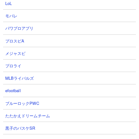
ス、ドロン、カイの6種のみで挑んでいます。本能のシールドブレ
LoL
イカーを解放したカイを出撃させてアックマ閣下のシールドを割
ったところからニャンピューターON。終始安定した前線をキープ
モバレ
してそのまま勝利しています。
パワプロアプリ
プロスピA
メジャスピ
プロライ
MLBライバルズ
efootball
ブルーロックPWC
たたかえドリームチーム
黒子のバスケSR
４．たそがれに燃える丘 研究力を盛ってレアにゃ