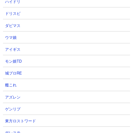
ハイドリ
んこ5種のみ出撃で攻略
ドリスピ
【出撃メンバー】
ダビマス
ウマ娘
アイギス
【攻略概要】
モン娘TD
「souemonkun」さんの攻略動画です。アイテムはフル使用、に
ゃんコンボは研究力を最大に盛っています。残り2列目の枠はパー
城プロRE
フェクト、ごろにゃーん、虚無僧、エキゾチック、悪魔研究家を
編成。本能を解放したエキゾチック連打で前線を作り、そこに補
艦これ
助的にごろにゃーんを投げる形。あとはシールドブレイカーどち
アズレン
らかが仕事をしてさえくれれば勝利確定です。
ゲンリプ
東方ロストワード
デレステ