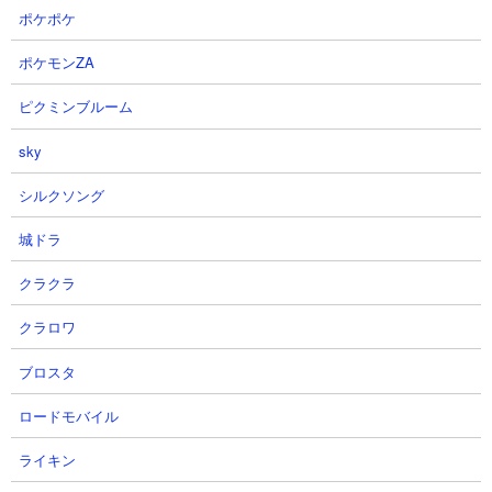
ポケポケ
ポケモンZA
ピクミンブルーム
sky
３．たそがれに燃える丘 ドロンやエキゾチックを
使った6種攻略
シルクソング
【出撃メンバー】
城ドラ
クラクラ
クラロワ
ブロスタ
【攻略概要】
ロードモバイル
「てんねこのにゃんこ大学【にゃんこ大戦争のすすめ】」さんの
攻略動画です。アイテムはネコボンを使用、にゃんコンボはな
ライキン
し。編成はごろにゃーん、スライム、エキゾチック、エクスプレ