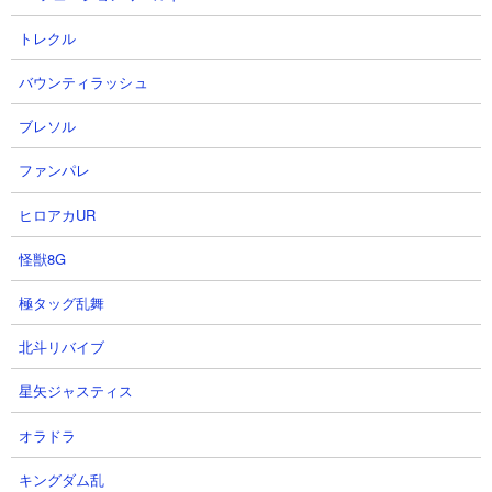
１．たそがれに燃える丘 ヘヴィジャークやエキゾ
トレクル
チックを使った攻略
【出撃メンバー】
バウンティラッシュ
ブレソル
ファンパレ
ヒロアカUR
【攻略概要】
怪獣8G
「ネコレンジャー」さんの攻略動画です。攻略というよりはステ
ージ解説的な動画。悪魔属性の本能を解放したエキゾチックを量
極タッグ乱舞
産壁として使い、ヘヴィジャークやアマテラスなどの大型キャラ
をアタッカーにして戦っています。編成に黒キャスなども入れて
北斗リバイブ
はいますがほぼほぼ出番なし。また動画内ではネコパーフェクト
星矢ジャスティス
（射程350）がレッド・エナGに射程勝ちしてる解説があります
が、その後レッド・エナGに修正が入って射程が370に伸びていま
オラドラ
すのでご注意を。
キングダム乱