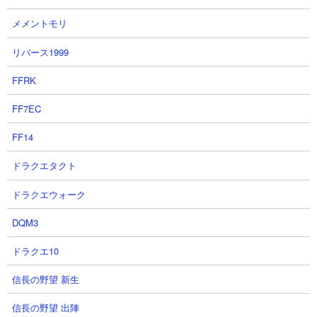
【攻略概要】
メメントモリ
「にゃんこ大戦争 安定攻略」さんの攻略動画です。アイテムは
不使用、にゃんコンボはくにおくんとネコボンで資金回りを強化
リバース1999
しています。残り枠の編成はカイ、弐号機、白キャス、大狂乱ゴ
ム、エキゾチック、悪魔研究家、かさじぞう、にゃんまを採用。
FFRK
レッド・エナGに遠距離から高火力を出せる弐号機は心強い存在。
ベヒモッスの攻撃をまともに受けがちなため場持ちはしません
FF7EC
が、レッド・エナG用に使い捨てで投げるのはアリですね。
FF14
ドラクエタクト
ドラクエウォーク
DQM3
ドラクエ10
信長の野望 新生
信長の野望 出陣