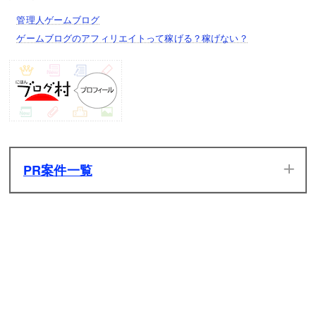
管理人ゲームブログ
ゲームブログのアフィリエイトって稼げる？稼げない？
PR案件一覧
当サイトのPR案件です。ぜひ一度プレイしてみてください。
発生した広告収入は全てサイトの維持管理費用に充てさせて
いただきます。
原神