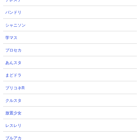
バンドリ
シャニソン
学マス
プロセカ
あんスタ
まどドラ
５．たそがれに燃える丘 白キャスや弐号機を使っ
た攻略
プリコネR
【出撃メンバー】
クルスタ
放置少女
レスレリ
ブルアカ