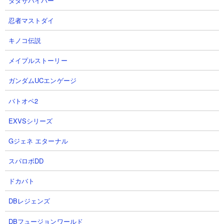
ダダサバイバー
アックマ閣下
忍者マストダイ
キノコ伝説
メイプルストーリー
ガンダムUCエンゲージ
バトオペ2
EXVSシリーズ
体力： 150,000
攻撃力： 30,000
Gジェネ エターナル
射程： 345（範囲攻撃）
KB： 3回
スパロボDD
特殊能力： 悪魔シールド（HP250,000）持ち、KBの度に悪魔シ
ールド（HP125,000）を張り直す
ドカバト
属性： 悪魔
DBレジェンズ
DBフュージョンワールド