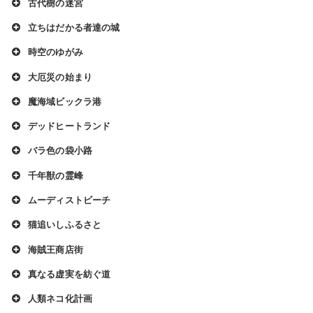
古代樹の迷宮
立ちはだかる者達の城
時空のゆがみ
大厄災の始まり
魔海域ビックラ港
デッドヒートランド
バラ色の袋小路
千年獣の霊峰
ムーディストビーチ
猫追いしふるさと
海賊王商店街
真なる虚実を紡ぐ道
人類ネコ化計画