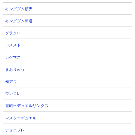
キングダム頂天
キングダム覇道
グラクロ
ロススト
カゲマス
まおりゅう
俺アラ
ワンコレ
２．たそがれに燃える丘 にゃんまやガネーシャを
使った攻略
遊戯王デュエルリンクス
【出撃メンバー】
マスターデュエル
デュエプレ