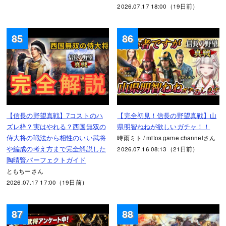
2026.07.17 18:00（19日前）
85
86
【信長の野望真戦】7コストのハ
【完全初見！信長の野望真戦】山
ズレ枠？実はやれる？西国無双の
県明智ねねが欲しいガチャ！！
侍大将の戦法から相性のいい武将
時雨ミト / mitos game channelさん
や編成の考え方まで完全解説した
2026.07.16 08:13（21日前）
陶晴賢パーフェクトガイド
ともちーさん
2026.07.17 17:00（19日前）
87
88