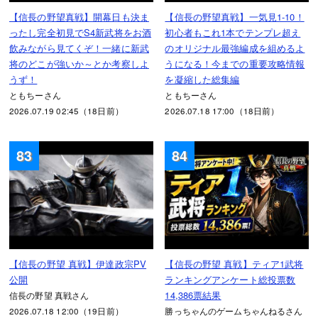
【信長の野望真戦】開幕日も決ま
【信長の野望真戦】一気見1-10！
ったし完全初見でS4新武将をお酒
初心者もこれ1本でテンプレ超え
飲みながら見てくぞ！一緒に新武
のオリジナル最強編成を組めるよ
将のどこが強いか～とか考察しよ
うになる！今までの重要攻略情報
うず！
を凝縮した総集編
ともちーさん
ともちーさん
2026.07.19 02:45（18日前）
2026.07.18 17:00（18日前）
83
84
【信長の野望 真戦】伊達政宗PV
【信長の野望 真戦】ティア1武将
公開
ランキングアンケート総投票数
14,386票結果
信長の野望 真戦さん
2026.07.18 12:00（19日前）
勝っちゃんのゲームちゃんねるさん