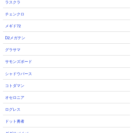
ラスクラ
『芝生の上で 羽を伸ばそう…』
PKシーズン「四雄怒涛」新武将を
楽曲：野点日和 / しなと藤
使った編制【信長の野望真戦】
チェンクロ
#music
弱小の名門さん
メギド72
そらばとちゃんねるさん
2026.08.06 00:58（11時間前）
2026.08.06 06:00（6時間前）
NEW!
D2メガテン
グラサマ
5
6
サモンズボード
シャドウバース
コトダマン
【完全初見！信長の野望真戦】初
【信長の野望真戦】関所に攻めて
オセロニア
心者だけど、橋攻めします！限定
くるのやめないか？
ログレス
コード配布中のS4四雄怒涛動画も
【PK10002J】
見てね！
ディサロ【エンタメ覇道ちゃんね
ドット勇者
時雨ミト / mitos game channelさん
る】さん
2026.08.05 10:18（1日前）
2026.08.05 09:50（1日前）