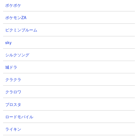
【信長の野望真戦】シーズン４開
【信長の野望真戦】政宗狙いで不
ポケポケ
幕ガチャ！佐竹(バーンバニング
動如山登用！！背水の課金！！！
ス)義重を手に入れろ！さすれば勝
【S4PK1】
ポケモンZA
つ！ #信長の野望真戦 #信長真
ディサロ【エンタメ覇道ちゃんね
戦攻略部 #モノマネ
る】さん
ピクミンブルーム
きれいなわかもとさん
2026.08.01 14:43（4日前）
2026.08.01 20:30（4日前）
sky
シルクソング
19
20
城ドラ
クラクラ
クラロワ
ブロスタ
【信長の野望真戦】PK10002J戦
【信長の野望真戦】深夜の伊達政
国綺譚戦記第一週
宗ガチャ！#186
ロードモバイル
乱CHANNEL.さん
桃天さん
2026.08.01 12:00（5日前）
2026.08.01 01:18（5日前）
ライキン