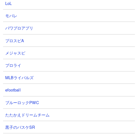
LoL
21
22
モバレ
パワプロアプリ
プロスピA
メジャスピ
【信長の野望真戦】視聴者様提案
【信長の野望真戦】装備鍛錬に挑
の会盟の陣使用最強編制の紹介#7
む！#185
プロライ
乱CHANNEL.さん
桃天さん
2026.07.31 12:00（6日前）
2026.07.31 00:25（6日前）
MLBライバルズ
efootball
23
24
ブルーロックPWC
たたかえドリームチーム
黒子のバスケSR