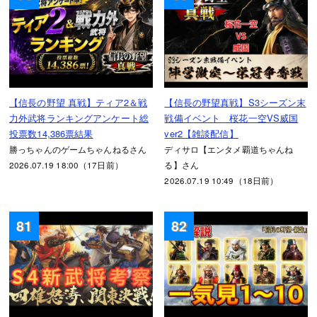
【信長の野望 真戦】ティア2＆戦
【信長の野望真戦】S3シーズン末
力外武将ランキングアンケート総
戦備イベント 桜花一空VS威国
投票数14,386票結果
ver2【雑談配信】
勝っちゃんのゲームちゃんねるさん
ディサロ【エンタメ覇道ちゃんね
2026.07.19 18:00（17日前）
る】さん
2026.07.19 10:49（18日前）
81
82