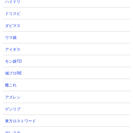
ハイドリ
【信長の野望真戦】激熱ラインナ
戦場での足場部隊運用【信長の野
ップ！侵掠如火！！引くしかねぇ
望真戦】
ドリスピ
だろ！！！【S4PK1】
弱小の名門さん
ダビマス
ディサロ【エンタメ覇道ちゃんね
2026.07.30 00:55（7日前）
る】さん
ウマ娘
2026.07.30 22:15（6日前）
アイギス
25
26
モン娘TD
城プロRE
艦これ
アズレン
【信長の野望真戦】シーズン５日
【信長の野望 真戦】PKシーズン
ゲンリプ
目！自強の鬼！急げレベリング！
初攻城記念ガチャ！
#184
そらばとちゃんねるさん
東方ロストワード
桃天さん
2026.07.29 23:15（7日前）
2026.07.30 00:02（7日前）
デレステ