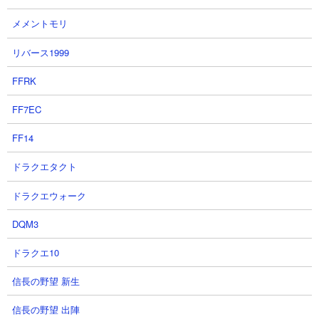
メメントモリ
【信長の野望真戦】イチオシのピ
【完全初見！信長の野望真戦】3
リバース1999
ックアップガチャ‼当然回します‼
倍の人数の一門と合戦中！？限定
コード配布中のS4四雄怒涛動画も
乱CHANNEL.さん
FFRK
見てね！やっぱ秀吉が欲しいガチ
2026.07.29 12:00（8日前）
ャ！！
FF7EC
時雨ミト / mitos game channelさん
2026.07.29 10:00（8日前）
FF14
ドラクエタクト
31
32
ドラクエウォーク
DQM3
ドラクエ10
信長の野望 新生
運命の7関攻城のゆくえ・7土地と
【信長の野望真戦】シーズン４日
の戦報【信長の野望真戦】
目！レベルはどこまで上げれる？
信長の野望 出陣