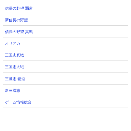
#183
弱小の名門さん
2026.07.29 01:12（8日前）
桃天さん
信長の野望 覇道
2026.07.29 00:50（8日前）
新信長の野望
33
34
信長の野望 真戦
オリアカ
三国志真戦
三国志大戦
【信長の野望真戦】堅実に進めた
【信長の野望真戦】関所突破なる
三國志 覇道
筈なのに過去最高の育成スピー
か？PK1S4を楽しむ【雑談配信】
ド…これなら誰でも実現性高い？
新三國志
ディサロ【エンタメ覇道ちゃんね
S4スタダ備忘録
る】さん
ゲーム情報総合
乱CHANNEL.さん
2026.07.28 10:29（9日前）
2026.07.28 12:00（9日前）
35
36