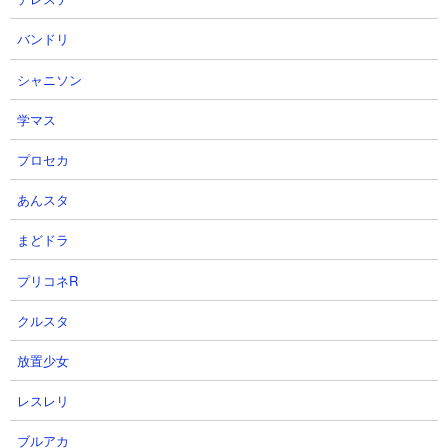
バンドリ
27
28
シャニソン
学マス
プロセカ
あんスタ
【信長の野望真戦】名将登用引い
【信長の野望真戦】星4武将でス
ちゃった・・・【S4PK1】
タダ1位や上位ランクインしまし
まどドラ
た。無課金、微課金でも夢はある
ディサロ【エンタメ覇道ちゃんね
る】さん
勝っちゃんのゲームちゃんねるさん
プリコネR
2026.07.29 21:54（7日前）
2026.07.29 17:00（7日前）
クルスタ
29
30
放置少女
レスレリ
ブルアカ