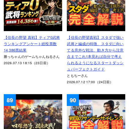
【信長の野望 真戦】ティア0武将
【信長の野望真戦】スタダで強い
ランキングアンケート総投票数
武将と編成の特徴、スタダに向い
14,386票結果
てる意外な戦法、動き方から注意
点までこれ1本見れば自分で考え
勝っちゃんのゲームちゃんねるさん
られるようになるスタートダッシ
2026.07.13 18:15（23日前）
ュパーフェクトガイド
ともちーさん
2026.07.12 17:00（24日前）
89
90