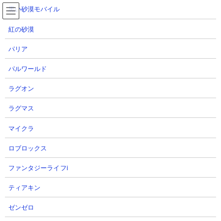
コ
ナ
黒い砂漠モバイル
ン
ビ
テ
ゲ
紅の砂漠
ン
ー
ツ
シ
パリア
へ
ョ
信長の野望真戦 YouTube動画まとめ100件
ス
ン
パルワールド
キ
に
ッ
移
ラグオン
プ
動
TOP
信長の野望 真戦
信長の野望真戦 YouTube動画まとめ100件
ラグマス
マイクラ
信長の野望真戦のYouTube配信者の最新動画100
件
ロブロックス
ファンタジーライフi
信長の野望真戦のYouTube配信者さん達の動画を、投稿が新しい順に
100件までリスト表示しています。
ティアキン
【データ取得日時】2026.08.06 12:44:51
ゼンゼロ