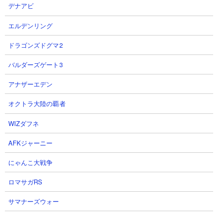
1
2
デナアビ
エルデンリング
ドラゴンズドグマ2
バルダーズゲート3
【信長の野望真戦】視聴者様提案
【信長の野望真戦】関所で食い止
アナザーエデン
の会盟の陣使用最強編制の紹介#8
めるしかないんや【PK10002J】
乱CHANNEL.さん
ディサロ【エンタメ覇道ちゃんね
オクトラ大陸の覇者
2026.08.06 12:00（44分前）
NEW!
る】さん
2026.08.06 10:35（2時間前）
NEW!
WIZダフネ
AFKジャーニー
3
4
にゃんこ大戦争
ロマサガRS
サマナーズウォー