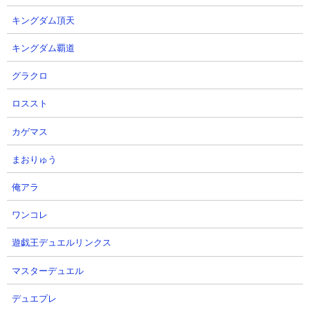
2026.08.03 02:32（3日前）
キングダム頂天
13
14
キングダム覇道
グラクロ
ロススト
カゲマス
【信長の野望 真戦】PKシーズン
【信長の野望 真戦】【PKシーズ
まおりゅう
不動如山 ピックアップガチャ
ン スタダ指南書】【毎シーズン使
用可】これでPKシーズンも困らな
そらばとちゃんねるさん
俺アラ
い！リニューアル！
2026.08.02 21:45（3日前）
ワンコレ
桃天さん
2026.08.02 20:30（3日前）
遊戯王デュエルリンクス
マスターデュエル
15
16
デュエプレ