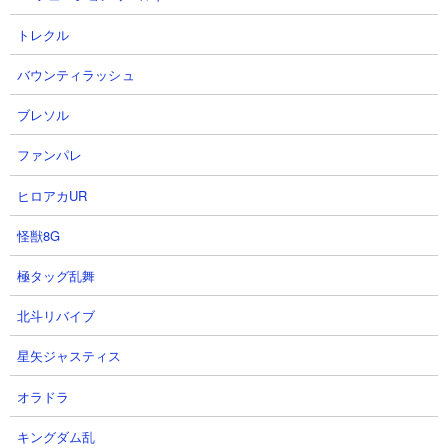
トレクル
【信長の野望真戦】初心者向けの
【信長の野望真戦】非常に厳しい
バウンティラッシュ
榊原康政パーフェクトガイド
状況です【PK10002J】
乱CHANNEL.さん
ディサロ【エンタメ覇道ちゃんね
ブレソル
2026.08.03 12:00（3日前）
る】さん
2026.08.03 10:39（3日前）
ファンパレ
ヒロアカUR
11
12
怪獣8G
極タッグ乱舞
北斗リバイブ
星矢ジャスティス
【お誕生日】今夜は夜更かしﾊﾟｰﾘ
PK10009Jの戦況と初対人の行方
ﾅｲｯ！ﾌｩｰ！！！☝ ՞ਊ ՞)☝【#とも
【信長の野望真戦】
オラドラ
ちーおんえあ】
弱小の名門さん
ともちーさん
2026.08.02 23:59（3日前）
キングダム乱