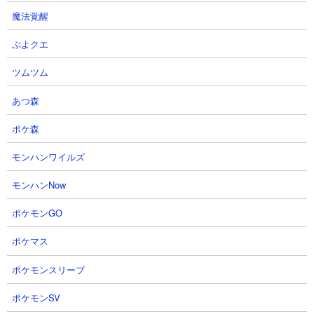
魔法覚醒
ぷよクエ
【信長の野望真戦】発動率100％
【信長の野望 真戦】PKシーズン
ツムツム
全体攻撃固有戦法！初心者でもこ
尾関所攻略後
あつ森
れ1本見れば福島正則の全てが分
そらばとちゃんねるさん
かる相性のいい武将から編成まで
2026.08.01 22:45（4日前）
ポケ森
完全解説したパーフェクトガイド
ともちーさん
モンハンワイルズ
2026.08.02 17:00（3日前）
モンハンNow
17
18
ポケモンGO
ポケマス
ポケモンスリープ
ポケモンSV