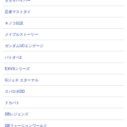
ダダサバイバー
忍者マストダイ
7
8
キノコ伝説
メイプルストーリー
ガンダムUCエンゲージ
バトオペ2
PK四雄怒涛・海岸版のPVP編制
戦国if...名言集：徳川家康「手合
情報を見て行く【信長の野望真
肝要に候」 #戦国 #名言 #Shorts
EXVSシリーズ
戦】
そらばとちゃんねるさん
弱小の名門さん
2026.08.04 06:00（2日前）
Gジェネ エターナル
2026.08.05 01:04（1日前）
スパロボDD
9
10
ドカバト
DBレジェンズ
DBフュージョンワールド