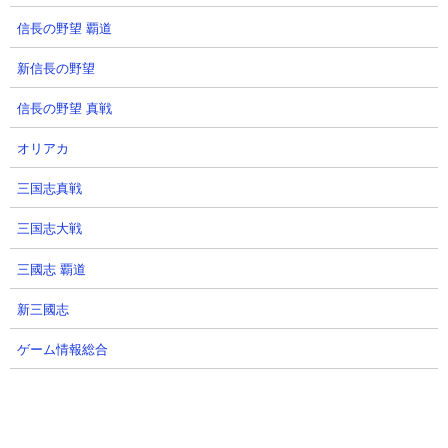
【怪獣8G】今絶対に引くべきは〇
【怪獣8G】ハーフアニバ以来の1
〇か...水着スーテッド.槍サガン.
周年運営お漏らし...ナンバーズ6
信長の野望 覇道
紫怪獣8号ガチャ優先順位最強ラ
レノ&恒常怪獣8号が潜在開放で超
新信長の野望
ンキングTOP3解説！【怪獣8号
強化！性能まさかの〇〇でした
THE GAME】
【怪獣8号 THE GAME】
信長の野望 真戦
にしや【Nishiya】さん
にしや【Nishiya】さん
2026.08.05 12:02（4日前）
2026.08.05 06:00（4日前）
オリアカ
三国志真戦
31
32
三国志大戦
三國志 覇道
新三國志
ゲーム情報総合
【怪獣8号】旧レノの性能がぶっ
【怪獣8G】燐灰石の花弁オススメ
壊れすぎる!!新たな潜在解放キャ
交換先！やはりあのキャラが欲し
ラ２体の情報がおもらし!?【怪獣
い【怪獣８号】【怪獣８号
8G】【怪獣8号 THE GAME】
THEGAME】
あす雨のゲーム攻略部さん
ゼルさん