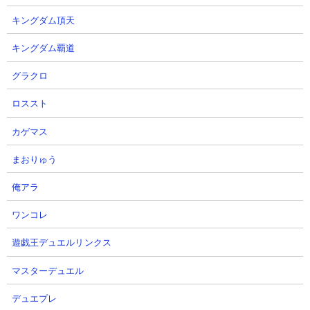
キングダム頂天
【怪獣8号】この動画でもう迷わ
【怪獣8G】周年なのに微妙と言わ
キングダム覇道
ない!!超重要な復刻ガチャの優先
れたクローザ6号市川レノ入り最
グラクロ
度ガイド完全版!!【怪獣8G】【怪
強編成はコレ！？皆さんはどう思
獣8号 THE GAME】
いますか？【怪獣8号 THE
ロススト
GAME】
あす雨のゲーム攻略部さん
2026.08.07 20:11（1日前）
にしや【Nishiya】さん
カゲマス
2026.08.07 19:30（1日前）
まおりゅう
13
14
俺アラ
ワンコレ
遊戯王デュエルリンクス
マスターデュエル
【怪獣8G】今でも強い〇〇が...1
【怪獣8号】新機能「増幅」はど
デュエプレ
周年限定復刻ゾーイ性能引くべき
の武器がオススメ!?武器の増幅優