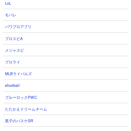
LoL
モバレ
パワプロアプリ
性能紹介PV｜［君臨せし怪獣の
【怪獣8号】ガチ神アプデすぎ
王］市川レノ #怪獣8G #怪獣8号
る!!1stANNIVERSARYアップデー
プロスピA
#KaijuNo8
ト完全まとめ!!【怪獣8G】【怪獣
8号 THE GAME】
怪獣8号 THE GAME 好評配信中 !
メジャスピ
【公式】さん
あす雨のゲーム攻略部さん
2026.08.06 09:00（3日前）
2026.08.06 01:47（3日前）
プロライ
MLBライバルズ
21
22
efootball
ブルーロックPWC
たたかえドリームチーム
黒子のバスケSR
【怪獣8号】新キャラ『新６号レ
【怪獣8G】メイン第2部開幕だ
ノ』性能判明!!２凸で壊れるサポ
と...遂に4号キコル実装！新キャ