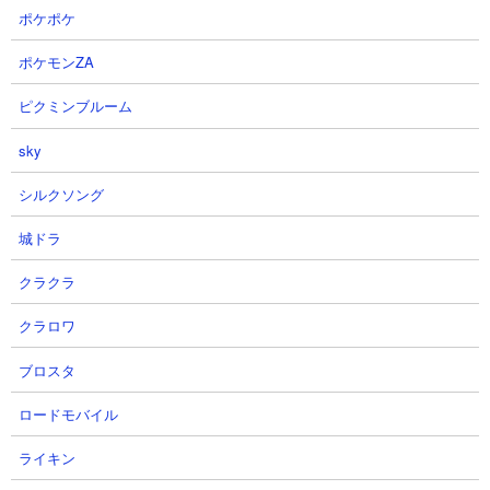
ポケポケ
17
18
ポケモンZA
ピクミンブルーム
sky
シルクソング
【怪獣8G】2凸レノの性能が壊れ
【怪獣8G】潜在開放フルMAXガ
城ドラ
すぎている、、皆は2凸する覚悟
チ後悔注意...激熱過ぎる1周年目
はあるのか？【怪獣８号】【怪獣
玉キャラ強化内容が謎？皆さんは
クラクラ
８号THEGAME】
どう思いますか？【怪獣8号 THE
GAME】
ゼルさん
クラロワ
2026.08.06 21:52（2日前）
にしや【Nishiya】さん
2026.08.06 16:08（3日前）
ブロスタ
ロードモバイル
19
20
ライキン