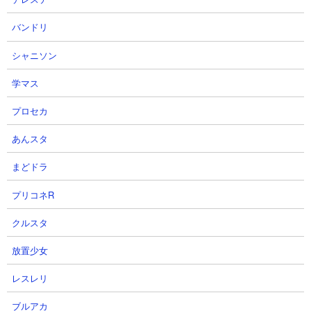
バンドリ
25
26
シャニソン
学マス
プロセカ
あんスタ
【怪獣8G】サポート人権超えられ
『怪獣８号 THE GAME』番外イ
るのか不安...クローザ6号市川レ
ベント「憧憬の戦乙女（ワルキュ
まどドラ
ノ性能引くべきか解説！テンプレ
ーレ）」PV #怪獣8G #怪獣8号
編成の仲間入りは...【怪獣8号
#kaijuno8
プリコネR
THE GAME】
怪獣8号 THE GAME 好評配信中 !
にしや【Nishiya】さん
【公式】さん
クルスタ
2026.08.05 21:12（3日前）
2026.08.05 20:45（3日前）
放置少女
27
28
レスレリ
ブルアカ