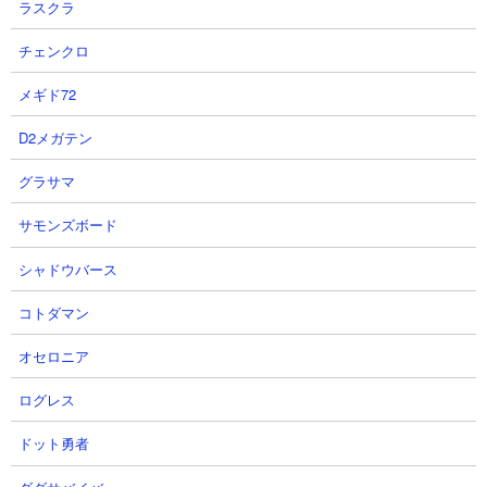
ラスクラ
【怪獣8G】ステップアップガチャ
【怪獣8G】レノが限定キャラとし
チェンクロ
は闇？本当に引くべきなの？オス
て登場確定！2凸が必然的に強要
スメの引く日にちも解説！【怪獣
され俺たちの覚悟が試される【怪
メギド72
８号】【怪獣８号THEGAME】
獣８号】【怪獣８号THEGAME】
D2メガテン
ゼルさん
ゼルさん
2026.08.08 21:07（20時間前）
2026.08.08 21:05（20時間前）
グラサマ
サモンズボード
5
6
シャドウバース
コトダマン
オセロニア
【怪獣8号】無課金が限定ピック
【怪獣8G】人権キャラ後悔注
ログレス
アップガチャで怪獣8号を狙う！
意...1周年記念ステップアップガ
ドット勇者
【怪獣8号THEGAME】
チャで交換すべき最強キャラ優先
順位TOP5解説！【怪獣8号 THE
マイセンさん