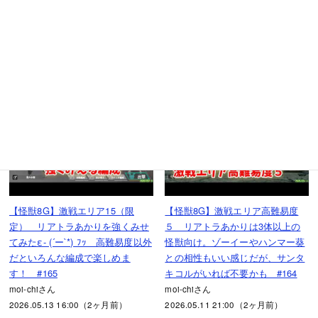
た。リアトラのオート回復が有
ほっちの珈琲とゲームさん
用。 #166
2026.05.19 10:56（2ヶ月前）
moi-chiさん
2026.05.13 20:00（2ヶ月前）
71
72
【怪獣8G】激戦エリア15（限
【怪獣8G】激戦エリア高難易度
定） リアトラあかりを強くみせ
５ リアトラあかりは3体以上の
てみたε- (´ー`*) ﾌｯ 高難易度以外
怪獣向け。ゾーイーやハンマー葵
だといろんな編成で楽しめま
との相性もいい感じだが、サンタ
す！ #165
キコルがいれば不要かも #164
moi-chiさん
moi-chiさん
2026.05.13 16:00（2ヶ月前）
2026.05.11 21:00（2ヶ月前）