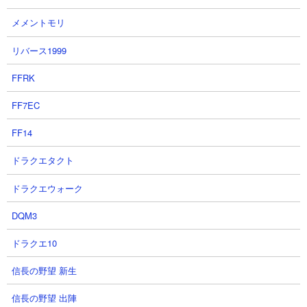
メメントモリ
リバース1999
【怪獣8G】限定ハルイチ.水着キ
【怪獣8号】限定激戦エリア15ま
FFRK
コル.雷鳴海なし！誰でも作れる紫
でオール★３クリア!!現実可能な
怪獣8号入り無課金最強編成がヤ
エリア15オススメ編成を紹介【怪
FF7EC
バ過ぎるぞ...【怪獣8号 THE
獣8G】【怪獣8号 THE GAME】
GAME】
あす雨のゲーム攻略部さん
FF14
にしや【Nishiya】さん
2026.08.05 16:43（4日前）
ドラクエタクト
2026.08.05 17:15（4日前）
ドラクエウォーク
29
30
DQM3
ドラクエ10
信長の野望 新生
信長の野望 出陣