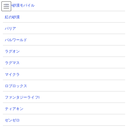
コ
ナ
黒い砂漠モバイル
ン
ビ
テ
ゲ
紅の砂漠
ン
ー
ツ
シ
パリア
へ
ョ
怪獣8G YouTube動画まとめ100件
ス
ン
パルワールド
キ
に
ッ
移
ラグオン
プ
動
TOP
怪獣8G
怪獣8G YouTube動画まとめ100件
ラグマス
怪獣8G のYouTube配信者の最新動画100件
マイクラ
怪獣8G のYouTube配信者さん達の動画を、投稿が新しい順に100件まで
ロブロックス
リスト表示しています。
ファンタジーライフi
【データ取得日時】2026.08.09 17:55:18
ティアキン
1
2
ゼンゼロ