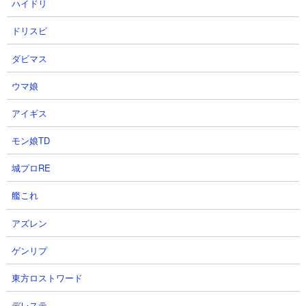
ハイドリ
ーターだがその覚悟が試される!?
ラ&復刻ガチャ激熱過ぎ1周年最新
【怪獣8G】【怪獣8号 THE
情報解説【怪獣8号 THE GAME】
ドリスピ
GAME】
にしや【Nishiya】さん
ダビマス
あす雨のゲーム攻略部さん
2026.08.05 22:17（3日前）
2026.08.05 23:02（3日前）
ウマ娘
アイギス
23
24
モン娘TD
城プロRE
艦これ
【怪獣8G】化け物サポーターレノ
【怪獣8G】一周年最新情報生放送
アズレン
降臨！倍率高すぎて覇権サポータ
まとめ！新コンテンツ•新キャラ情
ゲンリプ
ーになりえる【怪獣８号】【怪獣
報盛りだくさん！【怪獣８号】
８号THEGAME】
【怪獣８号THEGAME】
東方ロストワード
ゼルさん
ゼルさん
2026.08.05 21:47（3日前）
2026.08.05 21:41（3日前）
デレステ