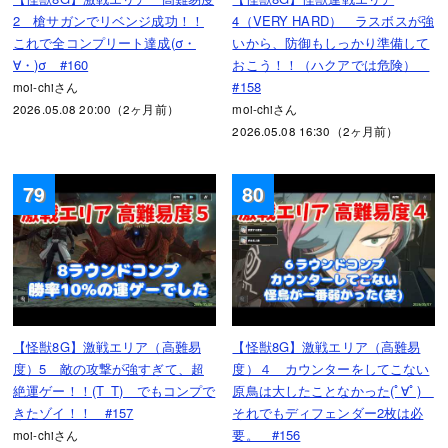
2 槍サガンでリベンジ成功！！
4（VERY HARD） ラスボスが強
これで全コンプリート達成(σ・
いから、防御もしっかり準備して
∀・)σ #160
おこう！！（ハクアでは危険）
#158
moi-chiさん
2026.05.08 20:00（2ヶ月前）
moi-chiさん
2026.05.08 16:30（2ヶ月前）
79
80
【怪獣8G】激戦エリア（高難易
【怪獣8G】激戦エリア（高難易
度）5 敵の攻撃が強すぎて、超
度）４ カウンターをしてこない
絶運ゲー！！(T_T) でもコンプで
原鳥は大したことなかった(ﾟ∀ﾟ)
きたゾイ！！ #157
それでもディフェンダー2枚は必
要。 #156
moi-chiさん