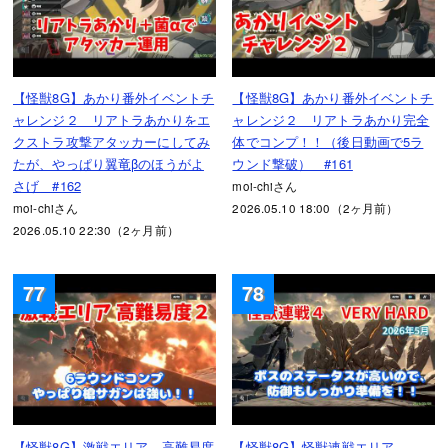
【怪獣8G】あかり番外イベントチ
【怪獣8G】あかり番外イベントチ
ャレンジ２ リアトラあかりをエ
ャレンジ２ リアトラあかり完全
クストラ攻撃アタッカーにしてみ
体でコンプ！！（後日動画で5ラ
たが、やっぱり翼竜βのほうがよ
ウンド撃破） #161
さげ #162
moi-chiさん
moi-chiさん
2026.05.10 18:00（2ヶ月前）
2026.05.10 22:30（2ヶ月前）
77
78
【怪獣8G】激戦エリア 高難易度
【怪獣8G】怪獣連戦エリア