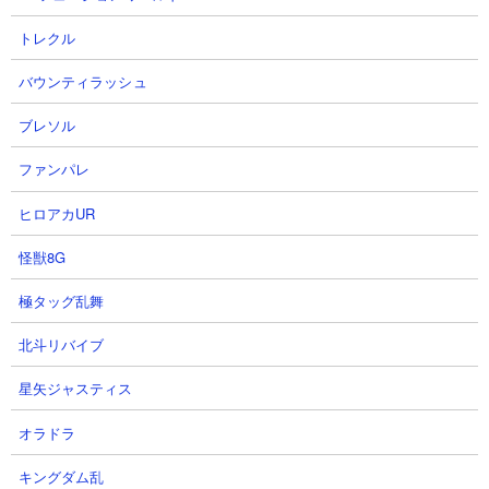
9
10
トレクル
バウンティラッシュ
ブレソル
ファンパレ
【怪獣8G】メダル交換所&ガチャ
【怪獣8G】潜在解放目玉キャラ
優先順位最強ランキングTOP6解
「１号鳴海」化け物性能になる可
ヒロアカUR
説！取り逃がし後悔注意...今は〇
能性大！【怪獣８号】【怪獣８号
〇入手すべき【怪獣8号 THE
THEGAME】
怪獣8G
GAME】
ゼルさん
極タッグ乱舞
にしや【Nishiya】さん
2026.08.07 21:31（1日前）
2026.08.08 12:42（1日前）
北斗リバイブ
星矢ジャスティス
11
12
オラドラ
キングダム乱