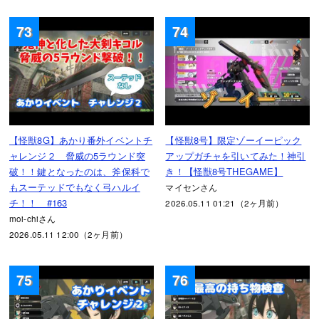
73
74
【怪獣8G】あかり番外イベントチ
【怪獣8号】限定ゾーイーピック
ャレンジ２ 脅威の5ラウンド突
アップガチャを引いてみた！神引
破！！鍵となったのは、斧保科で
き！【怪獣8号THEGAME】
もスーテッドでもなく弓ハルイ
マイセンさん
チ！！ #163
2026.05.11 01:21（2ヶ月前）
moi-chiさん
2026.05.11 12:00（2ヶ月前）
75
76