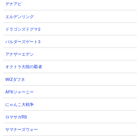
デナアビ
エルデンリング
ドラゴンズドグマ2
【怪獣8号】旧レノが潜在解放で
【怪獣8G】異次元火力...最強アタ
バルダーズゲート3
超強化!!サブアタッカー兼バッフ
ッカー紫怪獣8号に最強バッファ
ァーとして超優秀なキャラに変化
ー3体で火力盛りまくって識別怪
アナザーエデン
したので付加ダメージ編成で検証
獣A号ブッ飛ばしたい！？【怪獣8
してみた!!【怪獣8G】【怪獣8号
号 THE GAME】
オクトラ大陸の覇者
THE GAME】
にしや【Nishiya】さん
あす雨のゲーム攻略部さん
2026.08.09 06:00（11時間前）
WIZダフネ
2026.08.09 15:44（2時間前）
NEW!
AFKジャーニー
3
4
にゃんこ大戦争
ロマサガRS
サマナーズウォー