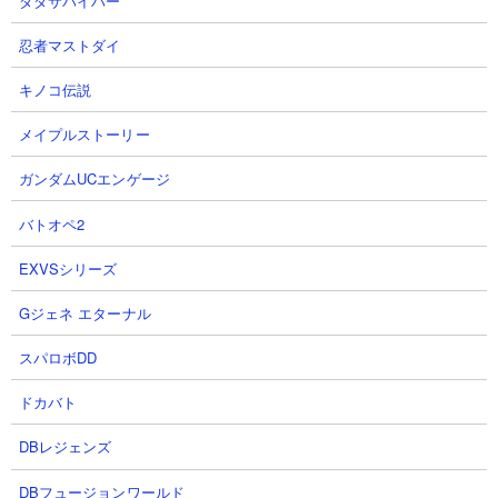
ダダサバイバー
GAME】
2026.08.08 20:53（21時間前）
にしや【Nishiya】さん
忍者マストダイ
2026.08.08 19:24（22時間前）
キノコ伝説
7
8
メイプルストーリー
ガンダムUCエンゲージ
バトオペ2
EXVSシリーズ
【怪獣8号】レノ限定キャラとし
【怪獣8G】【怪獣連戦
Gジェネ エターナル
て実装確定!!今度の怪獣連戦は注
VERYHARDエリア01】無凸紫怪
意が必要!!戦略カードは●●中心
獣8号入り無課金星4最強編成で攻
スパロボDD
に!!【怪獣8G】【怪獣8号 THE
略目指す！ラスボスが強過ぎるん
GAME】
だが...【怪獣8号 THE GAME】
ドカバト
あす雨のゲーム攻略部さん
にしや【Nishiya】さん
2026.08.08 15:24（1日前）
2026.08.08 14:37（1日前）
DBレジェンズ
DBフュージョンワールド