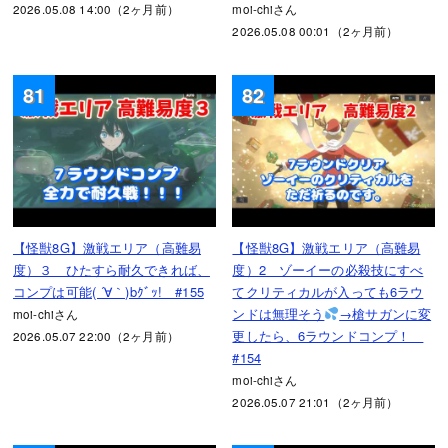
2026.05.08 14:00（2ヶ月前）
moi-chiさん
2026.05.08 00:01（2ヶ月前）
81
82
【怪獣8G】激戦エリア（高難易
【怪獣8G】激戦エリア（高難易
度）３ ひたすら耐久できれば、
度）2 ゾーイーの必殺技にすべ
コンプは可能( ´∀｀)bｸﾞｯ! #155
てクリティカルが入っても6ラウ
ンドは無理そう
→槍サガンに変
moi-chiさん
更したら、6ラウンドコンプ！
2026.05.07 22:00（2ヶ月前）
#154
moi-chiさん
2026.05.07 21:01（2ヶ月前）