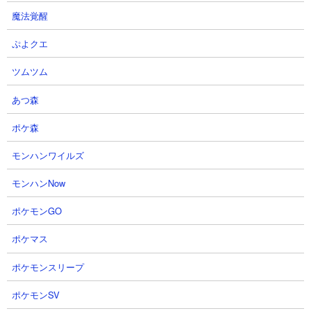
か解説！持ってない人は無凸でも
先度ガイド!!【怪獣8G】【怪獣8
魔法覚醒
引くべき？【怪獣8号 THE
号 THE GAME】
GAME】
あす雨のゲーム攻略部さん
ぷよクエ
にしや【Nishiya】さん
2026.08.07 12:40（2日前）
ツムツム
2026.08.07 15:24（2日前）
あつ森
15
16
ポケ森
モンハンワイルズ
モンハンNow
ポケモンGO
【怪獣8G】潜在解放８号は結論強
【怪獣8G】ナンバーズキコルの
いの？【怪獣８号】【怪獣８号
PV＋エクストラ編成が強くなるの
ポケマス
THEGAME】
か？【怪獣８号】【怪獣８号
THEGAME】
ポケモンスリープ
ゼルさん
2026.08.06 21:58（2日前）
ゼルさん
ポケモンSV
2026.08.06 21:56（2日前）