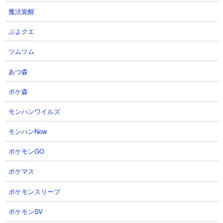
魔法覚醒
【強敵襲来 LV20 チャレンジ
[Gジェネエターナル]【強敵襲来】
騎士ガンダム ケンタウロス 開
騎士ガンダム（ケンタウロス形
ぷよクエ
発 配布 サポーター 機体】G
態）Lv.20、かんたん攻略！
ツムツム
ジェネ ジージェネレーションエ
パンパンダTVさん
ターナル
2026.08.06 17:08（22時間前）
あつ森
無課金ゲーマー ノリ打ちTV パンツ
さん
ポケ森
2026.08.06 17:28（22時間前）
モンハンワイルズ
15
16
モンハンNow
ポケモンGO
ポケマス
ポケモンスリープ
【ジージェネエターナル】バーサ
『Gジェネエターナル』【強敵襲
ポケモンSV
ルナイト先行実装!? 配布機体も激
来】騎士ガンダム(ケンタウロス形