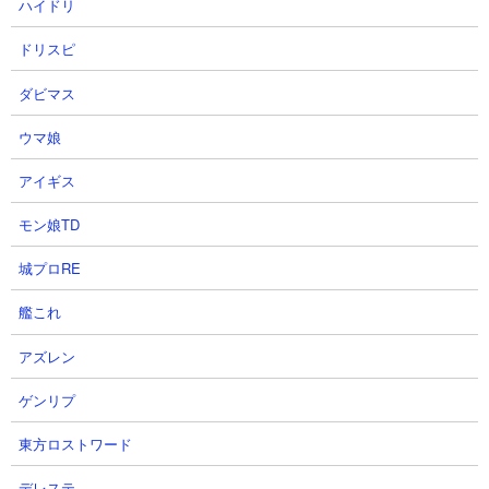
21
22
ハイドリ
ドリスピ
ダビマス
ウマ娘
【定例確認】8月2週 今日から SD
【Gジェネ】VSムシャゴースト
アイギス
ガンダムイベント！午後に備えて
CHALLENGE LV20【強敵襲来】
スタミナ貯めよう！！【SDガンダ
Xさん
モン娘TD
ム Gジェネレーションエターナ
2026.08.06 06:24（1日前）
ル】
城プロRE
けまる@サブchさん
艦これ
2026.08.06 07:30（1日前）
アズレン
23
24
ゲンリプ
東方ロストワード
デレステ