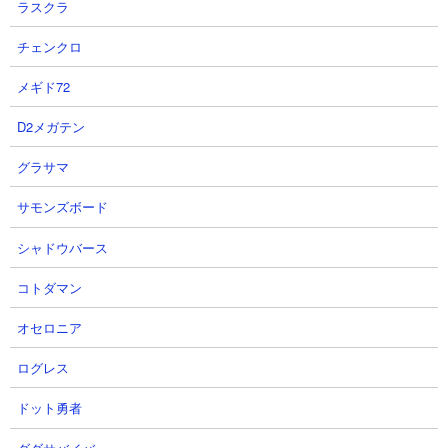
ラスクラ
チェンクロ
【Gジェネ】SDガンダムイベント
Ｇジェネ 新規データ 生配信
メギド72
で期待してること３選！
限定アルトロン
D2メガテン
ダンスマン百式さん
無課金ゲーマー ノリ打ちTV パンツ
2026.08.07 11:44（4時間前）
NEW!
さん
グラサマ
2026.08.07 11:09（4時間前）
NEW!
サモンズボード
5
6
シャドウバース
コトダマン
オセロニア
ログレス
【Gジェネエターナル】騎士ケン
【ジージェネエターナル】 リリー
ドット勇者
タウロス、壁役としてかなり強
ス日から遊ぶ人のルーティン 朝活
い！【Gジェネエターナル】ムシ
ジージェネ部 【SDガンダム Gジ