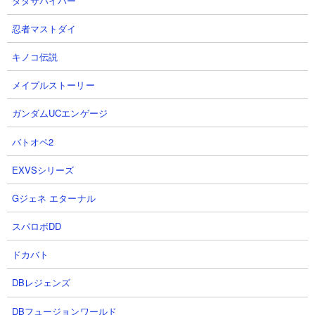
ダダサバイバー
ャゴースト実はかなり優秀!!【SD
ェネレーションエターナル】
ガンダム ジージェネレーションエ
シャアになれないキヤスバルさん
忍者マストダイ
ターナル 騎士ガンダム(ケンタウ
2026.08.07 10:15（5時間前）
NEW!
ロス形態)
キノコ伝説
NottinTVさん
メイプルストーリー
2026.08.07 10:17（5時間前）
NEW!
ガンダムUCエンゲージ
7
8
バトオペ2
EXVSシリーズ
Gジェネ エターナル
スパロボDD
【幻想水滸伝】最強SSRは？最強
【Gジェネ】99％が知らない！？
リセマラ攻略！『幻想水滸伝
支援防御を実質貫通する裏ワザ！
ドカバト
STAR LEAP』面白いのか？どん
ダンスマン百式さん
DBレジェンズ
なゲーム？【 新作スマホゲー ス
2026.08.07 02:29（13時間前）
ターリープ 幻水SP】
DBフュージョンワールド
NottinTVさん