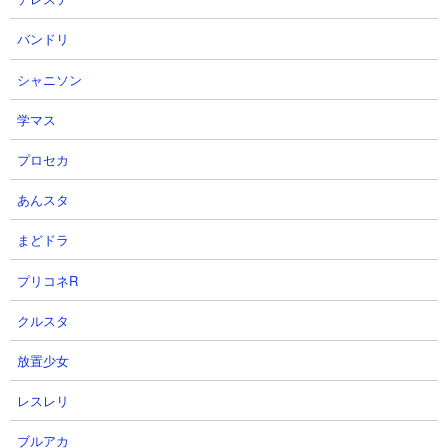
バンドリ
【ジージェネ】あまりにも8/31が
【Gジェネエターナル】今個人的
熱い!ハフバにGガン?!SDガンダム
にSSP化したい5選 今こそ●●タグ
シャニソン
外伝祭り間もなく開催!Play to
で 相性良いパイロット豊富で考え
学マス
Wαtch同時試聴 【今日のジージェ
る 載せ替えで性能引き出せるの楽
ネレーションエターナルLIVE】
しい【 SDガンダム ジージェネエ
プロセカ
ターナル】
しーちゃんちさん
2026.08.06 00:04（1日前）
ハロ少尉さん
あんスタ
2026.08.05 20:47（1日前）
まどドラ
25
26
プリコネR
クルスタ
放置少女
レスレリ
『Gジェネエターナル』【ぶっ壊
【Gジェネエターナル】ムシャゴ
ブルアカ
れ】限定支援アルトロンガンダム
ースト実はかなり優秀!!【SDガン