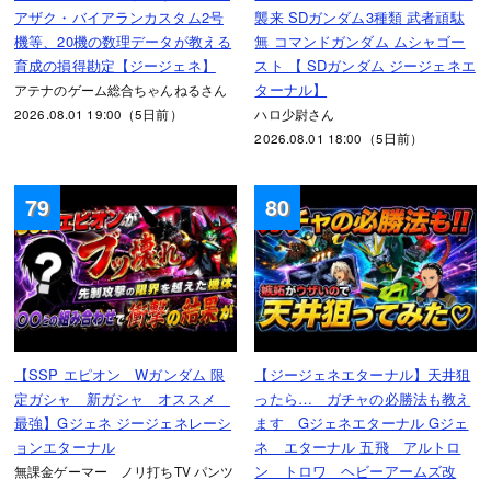
アザク・バイアランカスタム2号
襲来 SDガンダム3種類 武者頑駄
機等、20機の数理データが教える
無 コマンドガンダム ムシャゴー
育成の損得勘定【ジージェネ】
スト 【 SDガンダム ジージェネエ
ターナル】
アテナのゲーム総合ちゃんねるさん
2026.08.01 19:00（5日前）
ハロ少尉さん
2026.08.01 18:00（5日前）
79
80
【SSP エピオン Wガンダム 限
【ジージェネエターナル】天井狙
定ガシャ 新ガシャ オススメ
ったら… ガチャの必勝法も教え
最強】Gジェネ ジージェネレーシ
ます Gジェネエターナル Gジェ
ョンエターナル
ネ エターナル 五飛 アルトロ
ン トロワ ヘビーアームズ改
無課金ゲーマー ノリ打ちTV パンツ