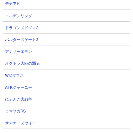
1
2
デナアビ
エルデンリング
ドラゴンズドグマ2
バルダーズゲート3
【Gジェネエターナル】ワイだけ
『Gジェネエターナル』【新イベ
アナザーエデン
ノンアル飲み会 ハロ少尉のナイト
ント】最強武闘家ネモ実装か！？
ガンダム 各種性能確認 雑談ライ
SDガンダム外伝Ⅱ伝説の巨人開催
オクトラ大陸の覇者
ブ 概要欄要確認【SDガンダムジ
予告！ これは期待しちゃうぜｗｗ
ージェネエターナル】
【ジージェネエターナル】【ガン
WIZダフネ
ダム】
ハロ少尉さん
AFKジャーニー
2026.08.07 15:11（56分前）
NEW!
TATSUYA GAMESさん
2026.08.07 14:11（1時間前）
NEW!
にゃんこ大戦争
ロマサガRS
3
4
サマナーズウォー