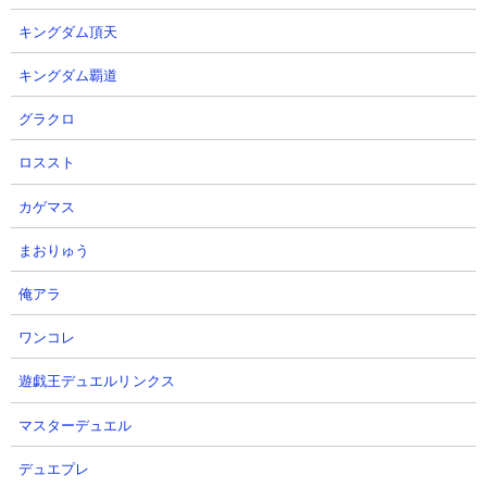
キングダム頂天
キングダム覇道
グラクロ
[Gジェネエターナル]新MSはかな
【Gジェネエターナル】無料SSR
ロススト
り強いが注意点も！新MSのSP化
完凸＆最大3,000ダイヤ配布！新
＆SSP化のおすすめは？
ユニット性能解説＆バンナム過去
カゲマス
最高決算の衝撃！【SDガンダム
パンパンダTVさん
ジージェネ】
2026.08.06 21:08（18時間前）
まおりゅう
ずんだもんのゲームチャンネルさん
俺アラ
2026.08.06 18:00（22時間前）
ワンコレ
13
14
遊戯王デュエルリンクス
マスターデュエル
デュエプレ