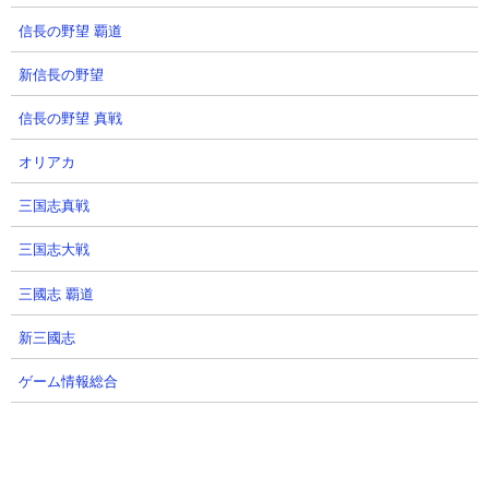
アテナのゲーム総合ちゃんねるさん
信長の野望 覇道
2026.08.05 18:00（1日前）
新信長の野望
29
30
信長の野望 真戦
オリアカ
三国志真戦
三国志大戦
【ジージェネエターナル】激熱襲
【Gジェネエターナル】1.5周年参
三國志 覇道
来! 実は超バチ当たりなナイトガ
戦予想！【ハフバ アニバ ハーフ
ンダム!? Gジェネエターナル G
アニバーサリーSDガンダム ジー
新三國志
ジェネ エターナル
ジェネレーションエターナル Gジ
ェネ
ぜろチューさん
ゲーム情報総合
2026.08.05 17:34（1日前）
NottinTVさん
2026.08.05 17:15（1日前）
31
32