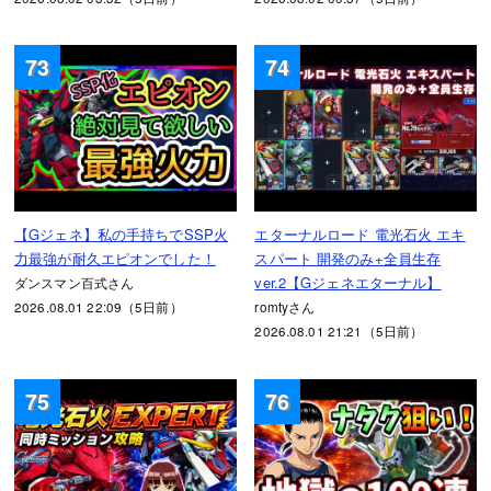
73
74
【Gジェネ】私の手持ちでSSP火
エターナルロード 電光石火 エキ
力最強が耐久エピオンでした！
スパート 開発のみ+全員生存
ver.2【Gジェネエターナル】
ダンスマン百式さん
2026.08.01 22:09（5日前）
romtyさん
2026.08.01 21:21（5日前）
75
76