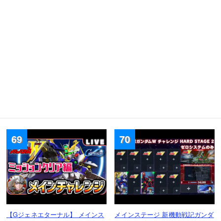
メインステージ 新機動戦記ガンダ
【まさかの3枚抜き！？】久しぶ
ムW チャレンジ HARD STAGE 2
りのガシャ引き動画！疾風迅雷の
OZのみミッション【Gジェネエタ
超強化を目指して200連します！
ーナル】
【ジージェネ】
romtyさん
アテナのゲーム総合ちゃんねるさん
2026.08.02 12:16（5日前）
2026.08.02 12:15（5日前）
69
70
【Gジェネエターナル】 メインス
メインステージ 新機動戦記ガンダ