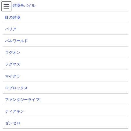
コ
ナ
黒い砂漠モバイル
ン
ビ
テ
ゲ
紅の砂漠
ン
ー
ツ
シ
パリア
へ
ョ
Gジェネエターナル YouTube動画まとめ100件
ス
ン
パルワールド
キ
に
ッ
移
ラグオン
プ
動
TOP
Gジェネ エターナル
Gジェネエターナル YouTube動画まとめ100件
ラグマス
マイクラ
GジェネエターナルのYouTube配信者の最新動画
100件
ロブロックス
ファンタジーライフi
GジェネエターナルのYouTube配信者さん達の動画を、投稿が新しい順
に100件までリスト表示しています。
ティアキン
【データ取得日時】2026.08.07 16:07:16
ゼンゼロ