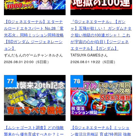
【Gジェネエターナル】エターナ
『Gジェネエターナル』【ガシ
ルロードエキスパート No.28「電
ャ】五飛が欲しい！ ガンダムナタ
光石火」同時ミッション同時攻略
ク狙い地獄の100連ガシャ！ これ
【SDガンダム ジージェネレーシ
が宇宙の心か(白目)【ジージェネ
ョン】
エターナル】【ガンダム】
ずんだもんのゲームチャンネルさん
TATSUYA GAMESさん
2026.08.01 20:00（5日前）
2026.08.01 19:22（5日前）
77
78
【ムシャゴースト調査】どの強敵
【Gジェネエターナル】ミッショ
襲来から優先育成すべきか？ミー
ン復活注意検証 育成7枠周回 強敵