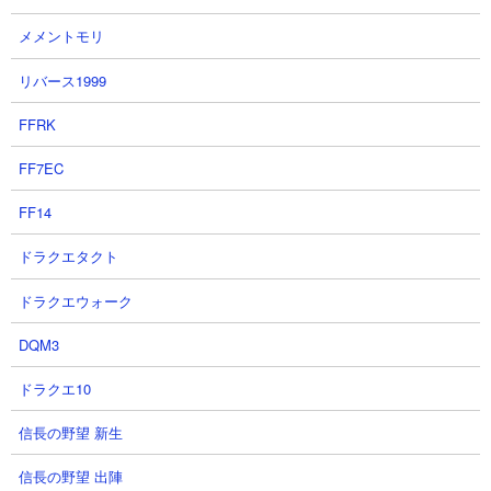
(EW)の支援攻撃エグいｗｗ もう
ダム ジージェネレーションエター
メメントモリ
攻撃型やんｗｗ 他の完凸支援型と
ナル Gジェネ 強敵襲来 騎士ガン
火力比較！【ジージェネエターナ
ダム(ケンタウロス形態) も来る
リバース1999
ル】【ガンダム】
NottinTVさん
TATSUYA GAMESさん
2026.08.05 19:01（1日前）
FFRK
2026.08.05 19:06（1日前）
FF7EC
27
28
FF14
ドラクエタクト
ドラクエウォーク
DQM3
【Gジェネ】「拡散希望」全ユニ
【厳選SP化】SP化止まりか、
ドラクエ10
ットをオートチャンスステップ持
SSP化まで捧げるべきか？13タグ
ちにする裏ワザ発見！
強者ウイングゼロと耐久エピオン
信長の野望 新生
等ウイング機体徹底格付け【ジー
ダンスマン百式さん
信長の野望 出陣
ジェネ】
2026.08.05 18:26（1日前）