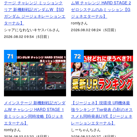
テージ チャレンジ ミッションク
ムW チャレンジ HARD STAGE 2
リア 新機動戦記ガンダムW 【SD
ゼロシステムのみミッション【G
ガンダム ジージェネレーションエ
ジェネエターナル】
ターナル】
romtyさん
シャアになれないキヤスバルさん
2026.08.02 08:24（5日前）
2026.08.02 09:54（5日前）
71
72
メインステージ 新機動戦記ガンダ
【ジージェネ】現環境 UR機体最
ムW チャレンジ HARD STAGE 1
強ランキング Tier発表 凸剤のオス
全ミッション同時攻略【Gジェネ
スメも同時発表LIVE【ジージェネ
エターナル】
レーションエターナル】
romtyさん
しーちゃんちさん
2026.08.02 03:32（5日前）
2026.08.02 00:37（5日前）