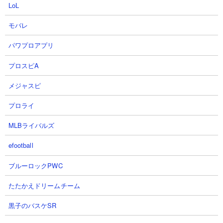
LoL
2026.08.06 14:17（1日前）
2026.08.06 13:23（1日前）
モバレ
19
20
パワプロアプリ
プロスピA
メジャスピ
プロライ
【Gジェネエターナル】支援機は
【ジージェネエターナル】 SDガ
MLBライバルズ
アルトロンがすべてを過去にした
ンダムまつり ついに本日12時スタ
【ナタク 限定 新機動戦記ガンダ
ートだ！ 【SDガンダム Gジェネ
efootball
ムW URガンダムヘビーアームズ
レーションエターナル】
改(EW版) SDガンダム ジージェネ
シャアになれないキヤスバルさん
ブルーロックPWC
レーションエターナル Gジェネ
2026.08.06 10:18（1日前）
NottinTVさん
たたかえドリームチーム
2026.08.06 11:48（1日前）
黒子のバスケSR