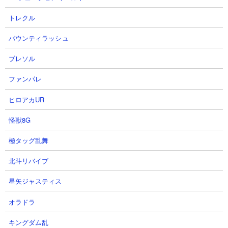
2026.08.07 09:05（7時間前）
トレクル
バウンティラッシュ
9
10
ブレソル
ファンパレ
ヒロアカUR
怪獣8G
【ジージェネ】SSP化するならコ
強敵襲来 騎士ガンダム(ケンタウ
レ&第1章ラクロアの勇者を最初か
ロス形態) チャレンジ Lv20 エー
極タッグ乱舞
ら全部クリアする カードダス回す
ス機編成
ぞLIVE 【今日のジージェネレー
romtyさん
北斗リバイブ
ションエターナルLIVE】
2026.08.06 22:40（17時間前）
しーちゃんちさん
星矢ジャスティス
2026.08.06 23:48（16時間前）
オラドラ
11
12
キングダム乱