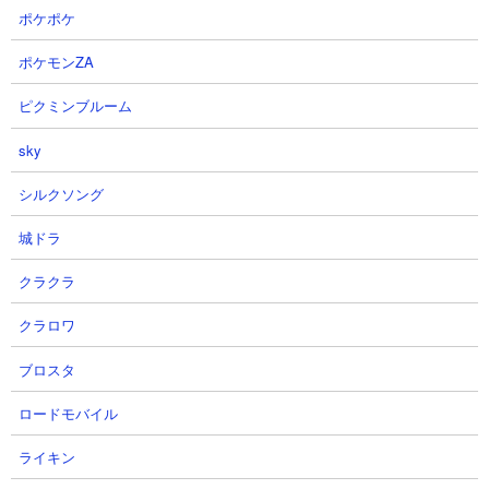
強!? Gジェネエターナル Gジェ
態) Lv20攻略！ MAP兵器で雑魚を
ポケポケ
ネ エターナル
一掃！ スウェーと反撃防御でぶん
殴れ！【ジージェネエターナル】
ぜろチューさん
ポケモンZA
【ガンダム】
2026.08.06 16:31（23時間前）
TATSUYA GAMESさん
ピクミンブルーム
2026.08.06 15:55（1日前）
sky
17
18
シルクソング
城ドラ
クラクラ
クラロワ
【ジージェネエターナル】 強敵襲
【強敵襲来 LV20 チャレンジ
ブロスタ
来 騎士ガンダム（ケンタウロス形
騎士ガンダム ケンタウロスモー
態） チャレンジレベル20への挑戦
ド 攻略】Gジェネ ジージェネレ
ロードモバイル
【SDガンダム Gジェネレーショ
ーションエターナル
ライキン
ンエターナル】
無課金ゲーマー ノリ打ちTV パンツ
シャアになれないキヤスバルさん
さん